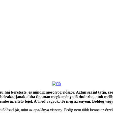
ú haj keretezte, és mindig mosolyog először. Aztán száját tátja, s
aim beleakadjanak abba finoman megkeményedő dudorba, amit mell
tembe az éltető tejet. A Tiéd vagyok, Te meg az enyém. Boldog vagy
ötődéssel jár, mint az apa-lánya viszony. Pedig nem több benne az érze