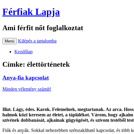
Férfiak Lapja
Ami férfit nőt foglalkoztat
Kilépés a tartalomba
Menü
Kezdőlap
Címke:
élettörténetek
Anya-fia kapcsolat
Minden vélemény számít!
Illat. Lágy, édes. Karok. Felemelnek, megtartanak. Az arca. Hossz
halmok közt keresem az életet, a táplálékot. Várom, hogy ajk
szívének dobbanását, ajkainak gügyögését, és szívom testéből tes
Fiúk és anyák. Sokkal nehezebben szétszakítható kapcsolat, és több k