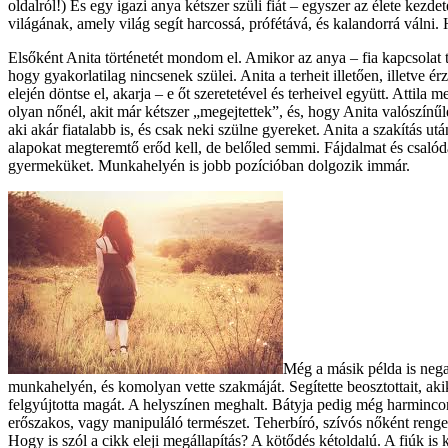
oldalról!) És egy igazi anya kétszer szüli fiát – egyszer az élete kezde
világának, amely világ segít harcossá, prófétává, és kalandorrá válni.
Elsőként Anita történetét mondom el. Amikor az anya – fia kapcsolat 
hogy gyakorlatilag nincsenek szülei. Anita a terheit illetően, illetve
elején döntse el, akarja – e őt szeretetével és terheivel együtt. Atti
olyan nőnél, akit már kétszer „megejtettek”, és, hogy Anita valószínűl
aki akár fiatalabb is, és csak neki szülne gyereket. Anita a szakítás u
alapokat megteremtő erőd kell, de belőled semmi. Fájdalmat és csalód
gyermeküket. Munkahelyén is jobb pozícióban dolgozik immár.
Még a másik példa is negatí
munkahelyén, és komolyan vette szakmáját. Segítette beosztottait, aki
felgyújtotta magát. A helyszínen meghalt. Bátyja pedig még harmincon f
erőszakos, vagy manipuláló természet. Teherbíró, szívós nőként renget
Hogy is szól a cikk eleji megállapítás? A kötődés kétoldalú. A fiúk 