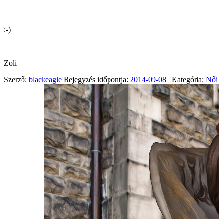
;-)
Zoli
Szerző:
blackeagle
Bejegyzés időpontja:
2014-09-08
| Kategória:
Női 