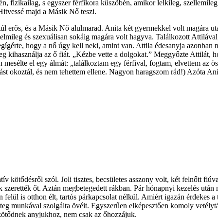
tén, fizikailag, s egyszer férfikora küszöbén, amikor lelkileg, szellemil
 Hitvessé majd a Másik Nő teszi.
túl erős, és a Másik Nő alulmarad. Anita két gyermekkel volt magára ut
 érzelmileg és szexuálisan sokáig magára volt hagyva. Találkozott Attiláv
la megígérte, hogy a nő úgy kell neki, amint van. Attila édesanyja azonb
eg kihasználja az ő fiát. „Kézbe vette a dolgokat.” Meggyőzte Attilát, h
tán mesélte el egy álmát: „találkoztam egy férfival, fogtam, elvettem az 
ást okoztál, és nem tehettem ellene. Nagyon haragszom rád!) Azóta Ani
v kötődésről szól. Joli tisztes, becsületes asszony volt, két felnőtt fiúva
k szerették őt. Aztán megbetegedett rákban. Pár hónapnyi kezelés után m
elül is otthon élt, tartós párkapcsolat nélkül. Amiért igazán érdekes a
eg munkával szolgálta övéit. Egyszerűen elképesztően komoly vetélytárs
is kötődnek anyjukhoz, nem csak az őhozzájuk.