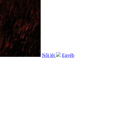
Női lét
Egyéb