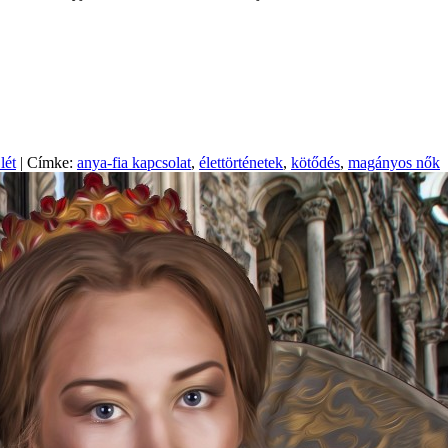
lét
| Címke:
anya-fia kapcsolat
,
élettörténetek
,
kötődés
,
magányos nők