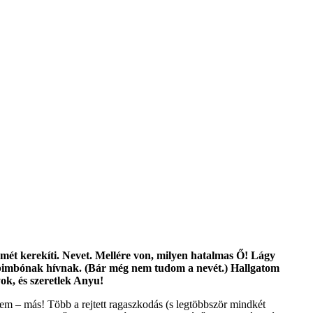
zemét kerekíti. Nevet. Mellére von, milyen hatalmas Ő! Lágy
bimbónak hívnak. (Bár még nem tudom a nevét.) Hallgatom
ok, és szeretlek Anyu!
lem – más! Több a rejtett ragaszkodás (s legtöbbször mindkét