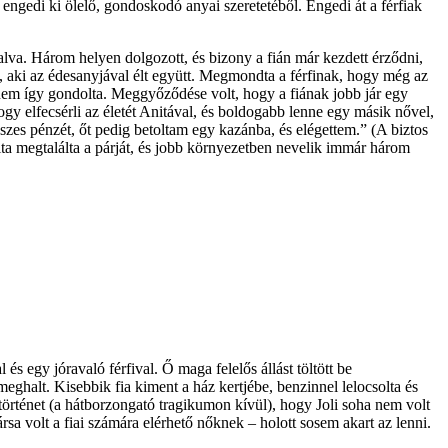
eg engedi ki ölelő, gondoskodó anyai szeretetéből. Engedi át a férfiak
alva. Három helyen dolgozott, és bizony a fián már kezdett érződni,
al, aki az édesanyjával élt együtt. Megmondta a férfinak, hogy még az
an nem így gondolta. Meggyőződése volt, hogy a fiának jobb jár egy
ogy elfecsérli az életét Anitával, és boldogabb lenne egy másik nővel,
összes pénzét, őt pedig betoltam egy kazánba, és elégettem.” (A biztos
ta megtalálta a párját, és jobb környezetben nevelik immár három
l és egy jóravaló férfival. Ő maga felelős állást töltött be
eghalt. Kisebbik fia kiment a ház kertjébe, benzinnel lelocsolta és
 történet (a hátborzongató tragikumon kívül), hogy Joli soha nem volt
a volt a fiai számára elérhető nőknek – holott sosem akart az lenni.