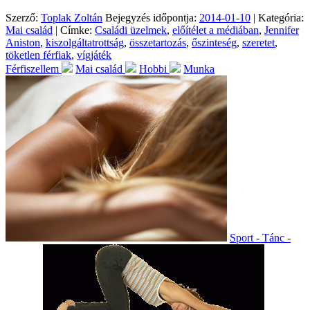
Szerző:
Toplak Zoltán
Bejegyzés időpontja:
2014-01-10
| Kategória:
Mai család
| Címke:
Családi üzelmek
,
előítélet a médiában
,
Jennifer
Aniston
,
kiszolgáltatrottság
,
összetartozás
,
őszinteség
,
szeretet
,
töketlen férfiak
,
vígjáték
Férfiszellem
Mai család
Hobbi
Munka
Sport - Tánc -