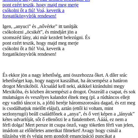
Igen, „anyuci” és „nővérke” itt tanítják
csókolozni „öcsikét”, és mindjárt jön a
szomszéd lány, aki már kezdett belezúgni. És
pont ezért teszik, hogy majd meg merje
csókolni őt a fiú! Voá, keverik a
forgatókönyvírók rendesen!
És ekkor jön a nagy lehetőség, ami összehozza őket. A díler srác
lehetőséget kap, hogy nagyot kaszálhat, ha átcsempész a határon
drogot Mexikóból. Álcsalád kell neki, akikkel kirándulni megy
Mexikóba, és közben átcsempészi a drogot. Összeáll a csapat, és sok
mulatságos és veszélyes kalandot élnek meg (pl. a rúdtáncos ellejt
egy vadító táncot is, a jófiú heréje háromszorosára dagad, és ezt meg
is csodálhatjuk mielőtt elájul), aztán (ettől ki voltam, mint
sezlonyrugó) beáll családfőnek a „anya”, és ő veri képen a „lányuk”
kétes udvarlóját, sőt ő ellenőrzi le a fiatalembert. Áááá, ez nem a
férfi dolga! Mert persze itt csupa önző, vagy töketlen férfi van jelen,
imádom az előítéletes amerikai filmeket! Avagy hogy csinál a
túlzásba vitt és végig nem gondolt emancipáció puncikat a