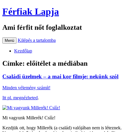
Férfiak Lapja
Ami férfit nőt foglalkoztat
Kilépés a tartalomba
Menü
Kezdőlap
Címke:
előítélet a médiában
Családi üzelmek – a mai kor filmje: nekünk szól
Minden vélemény számít!
Itt pl. megnézheted
.
Mi vagyunk Millerék! Csííz!
Kezdjük ott, hogy Millerék (a család) valójában nem is léteznek.