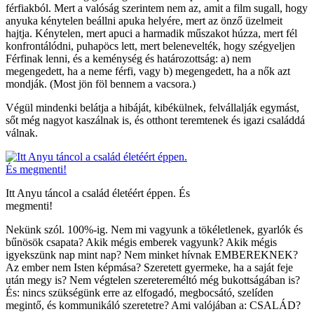
férfiakból. Mert a valóság szerintem nem az, amit a film sugall, hogy
anyuka kénytelen beállni apuka helyére, mert az önző üzelmeit
hajtja. Kénytelen, mert apuci a harmadik műszakot húzza, mert fél
konfrontálódni, puhapöcs lett, mert belenevelték, hogy szégyeljen
Férfinak lenni, és a keménység és határozottság: a) nem
megengedett, ha a neme férfi, vagy b) megengedett, ha a nők azt
mondják. (Most jön föl bennem a vacsora.)
Végül mindenki belátja a hibáját, kibékülnek, felvállalják egymást,
sőt még nagyot kaszálnak is, és otthont teremtenek és igazi családdá
válnak.
Itt Anyu táncol a család életéért éppen. És
megmenti!
Nekünk szól. 100%-ig. Nem mi vagyunk a tökéletlenek, gyarlók és
bűnösök csapata? Akik mégis emberek vagyunk? Akik mégis
igyekszünk nap mint nap? Nem minket hívnak EMBEREKNEK?
Az ember nem Isten képmása? Szeretett gyermeke, ha a saját feje
után megy is? Nem végtelen szeretereméltó még bukottságában is?
És: nincs szükségünk erre az elfogadó, megbocsátó, szelíden
megintő, és kommunikáló szeretetre? Ami valójában a: CSALÁD?