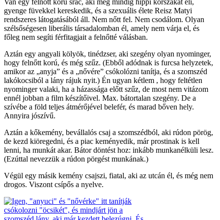
Van egy felnőtt korú srác, aki még mindig hippi korszakát éli,
gyenge füvekkel kereskedik, és a szexuális élete Reisz Matyi
rendszeres látogatásából áll. Nem nőtt fel. Nem csodálom. Olyan
szélsőségesen liberális társadalomban él, amely nem várja el, és
főleg nem segíti férfitagjait a felnőtté válásban.
Aztán egy angyali kölyök, tinédzser, aki szegény olyan nyominger,
hogy felnőtt korú, és még szűz. (Ebből adódnak is furcsa helyzetek,
amikor az „anyja” és a „nővére” csókolózni tanítja, és a szomszéd
lakókocsiból a lány rájuk nyit.) Én ugyan kétlem , hogy feltétlen
nyominger valaki, ha a házassága előtt szűz, de most nem vitázom
ennél jobban a film készítőivel. Max. bátortalan szegény. De a
szívébe a föld teljes átmérőjével belefér, és marad bőven hely.
Annyira jószívű.
Aztán a kőkemény, bevállalós csaj a szomszédból, aki rúdon pörög,
de kezd kiöregedni, és a piac keményedik, már prostinak is kell
lenni, ha munkát akar. Bátor döntést hoz: inkább munkanélküli lesz.
(Ezúttal nevezzük a rúdon pörgést munkának.)
Végül egy másik kemény csajszi, fiatal, aki az utcán él, és még nem
drogos. Viszont csípős a nyelve.