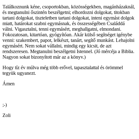
Találkoznunk kéne, csoportokban, közösségekben, magánházaknál,
és megtanulni őszintén beszélgetni; elhordozni dolgokat, titokban
tartani dolgokat, tiszteletben tartani dolgokat, inteni egymást dolgok
miatt, határokat szabni egymásnak, és összességében Családdá
válni. Vigasztalni, tenni egymásért, meghallgatni, elmondani.
Fokozatosan, kitartóan, gyógyítóan. Akár külső segítséget igénybe
venni: szakembert, papot, lelkészt, tanárt, segítő munkást. Lehajolni
egymásért. Nem sokat vállalni, mindig egy kicsit, de azt
rendszeresen. Megtanulni beszélgetni Istennel. (Jó mércéja a Biblia.
Nagyon sokat bizonyított már az a könyv.)
Hogy tíz év múlva még több erővel, tapasztalattal és örömmel
tegyük ugyanezt.
Ámen
;-)
Zoli