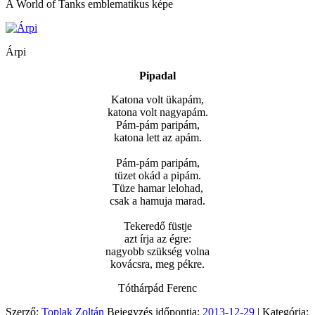
A World of Tanks emblematikus képe
Árpi
Pipadal
Katona volt ükapám,
katona volt nagyapám.
Pám-pám paripám,
katona lett az apám.
Pám-pám paripám,
tüzet okád a pipám.
Tüze hamar lelohad,
csak a hamuja marad.
Tekeredő füstje
azt írja az égre:
nagyobb szükség volna
kovácsra, meg pékre.
Tóthárpád Ferenc
Szerző:
Toplak Zoltán
Bejegyzés időpontja:
2013-12-29
| Kategória: