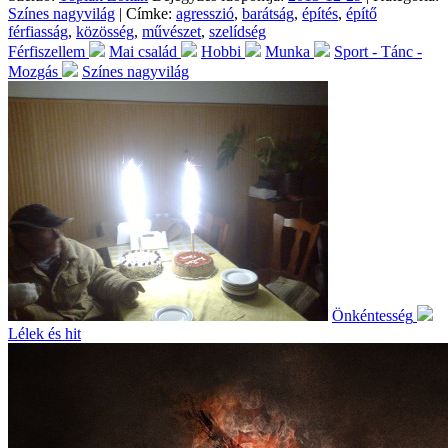
Színes nagyvilág
| Címke:
agresszió
,
barátság
,
építés
,
építő
férfiasság
,
közösség
,
művészet
,
szelídség
Férfiszellem
Mai család
Hobbi
Munka
Sport - Tánc -
Mozgás
Színes nagyvilág
Önkéntesség
Lélek és hit