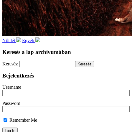
Női lét
Egyéb
Keresés a lap archivumában
Keresés:
Bejelentkezés
Username
Password
Remember Me