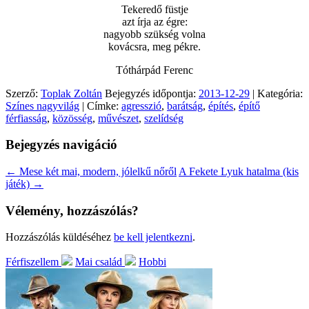
Tekeredő füstje
azt írja az égre:
nagyobb szükség volna
kovácsra, meg pékre.
Tóthárpád Ferenc
Szerző:
Toplak Zoltán
Bejegyzés időpontja:
2013-12-29
| Kategória:
Színes nagyvilág
| Címke:
agresszió
,
barátság
,
építés
,
építő
férfiasság
,
közösség
,
művészet
,
szelídség
Bejegyzés navigáció
←
Mese két mai, modern, jólelkű nőről
A Fekete Lyuk hatalma (kis
játék)
→
Vélemény, hozzászólás?
Hozzászólás küldéséhez
be kell jelentkezni
.
Férfiszellem
Mai család
Hobbi