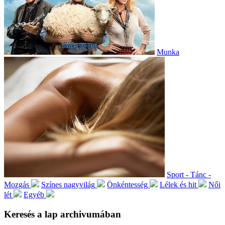
Munka
Sport - Tánc -
Mozgás
Színes nagyvilág
Önkéntesség
Lélek és hit
Női
lét
Egyéb
Keresés a lap archivumában