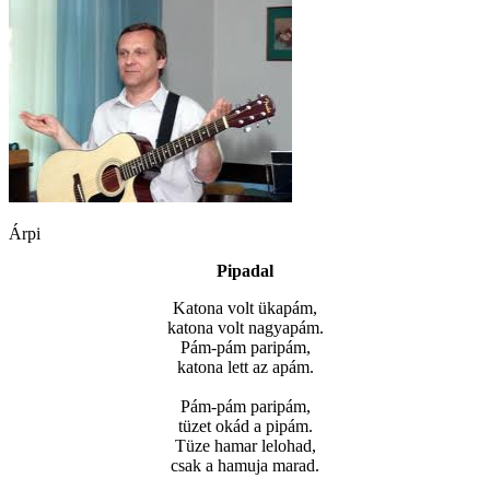
Árpi
Pipadal
Katona volt ükapám,
katona volt nagyapám.
Pám-pám paripám,
katona lett az apám.
Pám-pám paripám,
tüzet okád a pipám.
Tüze hamar lelohad,
csak a hamuja marad.