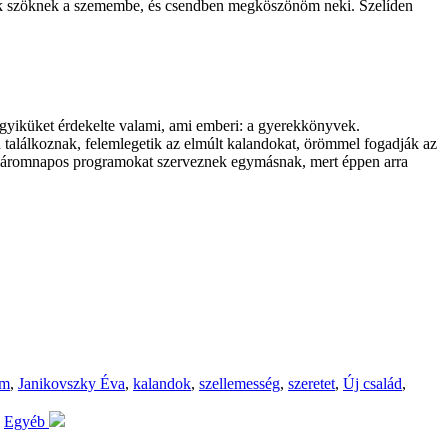
nnyek szöknek a szemembe, és csendben megköszönöm neki. Szelíden
gyiküket érdekelte valami, ami emberi: a gyerekkönyvek.
alálkoznak, felemlegetik az elmúlt kalandokat, örömmel fogadják az
t, háromnapos programokat szerveznek egymásnak, mert éppen arra
am
,
Janikovszky Éva
,
kalandok
,
szellemesség
,
szeretet
,
Új család
,
Egyéb