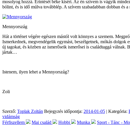
mosolyog hozzá. Érintését béke kíséri. Az én szívem is vágyik minde
bólint, és is idő múlva továbblép. A szívem szabadabban dobba
Mennyország
Hát a történet végére egészen mástól volt könnyes a szemem. Megpró
Ismerkednek, megvendégelik egymást, beszélgetnek, mókás dolgok esn
új tagokat, és közben az ismerőseik ismerősei is családtaggá válnak
jártak…
Istenem, ilyen lehet a Mennyország?
Zoli
Szerző:
Toplak Zoltán
Bejegyzés időpontja:
2014-01-05
| Kategória:
vidámság
Férfiszellem
Mai család
Hobbi
Munka
Sport - Tánc - M