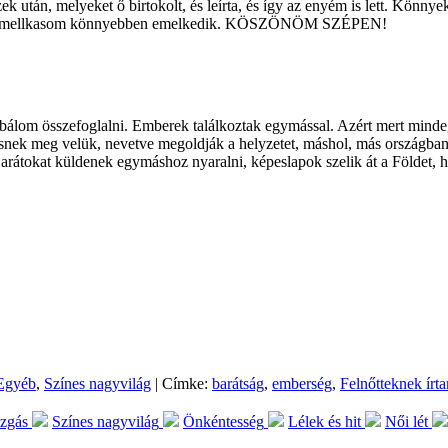
zek után, melyeket ő birtokolt, és leírta, és így az enyém is lett. Kö
n és a mellkasom könnyebben emelkedik. KÖSZÖNÖM SZÉPEN!
bálom összefoglalni. Emberek találkoztak egymással. Azért mert minde
ek meg velük, nevetve megoldják a helyzetet, máshol, más országban t
. Barátokat küldenek egymáshoz nyaralni, képeslapok szelik át a Földe
Egyéb
,
Színes nagyvilág
| Címke:
barátság
,
emberség
,
Felnőtteknek írt
ozgás
Színes nagyvilág
Önkéntesség
Lélek és hit
Női lét