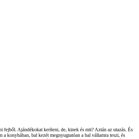
fejből. Ajándékokat keríteni, de, kinek és mit? Aztán az utazás. És
tem a konyhában, bal kezét megnyugtatóan a bal vállamra teszi, és