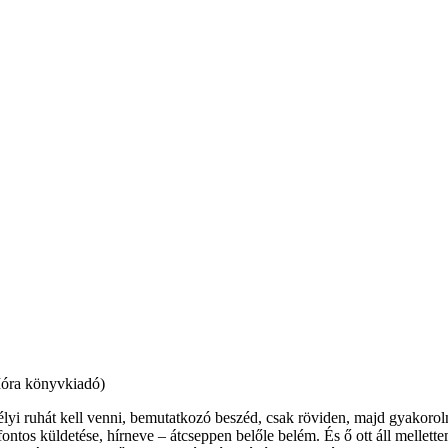
Móra könyvkiadó)
yi ruhát kell venni, bemutatkozó beszéd, csak röviden, majd gyakorolni 
fontos küldetése, hírneve – átcseppen belőle belém. És ő ott áll mellet