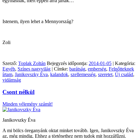
egymásnak, mert éppen arra jártak…
Istenem, ilyen lehet a Mennyország?
Zoli
Szerző:
Toplak Zoltán
Bejegyzés időpontja:
2014-01-05
| Kategória:
Egyéb
,
Színes nagyvilág
| Címke:
barátság
,
emberség
,
Felnőtteknek
írtam
,
Janikovszky Éva
,
kalandok
,
szellemesség
,
szeretet
,
Új család
,
vidámság
Csont nélkül
Minden vélemény számít!
Janikovszky Éva
A mi bölcs öreganyánk oktat minket tovább. Igen, Janikovszky Éva
az, még mindig. Ehhez a történethez nem tudok mit hozzáfűzni.