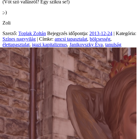
(Vót szó vallásról? Egy szikra se!)
;-)
Zoli
Szerző:
Toplak Zoltán
Bejegyzés időpontja:
2013-12-24
| Kategória:
Színes nagyvilág
| Címke:
amcsi tapasztalat
,
bölcsesség
,
élettapasztalat
,
igazi kapitalizmus
,
Janikovszky Éva
,
tanulság