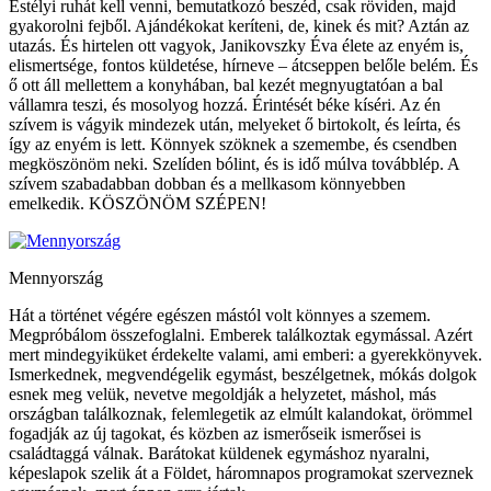
Estélyi ruhát kell venni, bemutatkozó beszéd, csak röviden, majd
gyakorolni fejből. Ajándékokat keríteni, de, kinek és mit? Aztán az
utazás. És hirtelen ott vagyok, Janikovszky Éva élete az enyém is,
elismertsége, fontos küldetése, hírneve – átcseppen belőle belém. És
ő ott áll mellettem a konyhában, bal kezét megnyugtatóan a bal
vállamra teszi, és mosolyog hozzá. Érintését béke kíséri. Az én
szívem is vágyik mindezek után, melyeket ő birtokolt, és leírta, és
így az enyém is lett. Könnyek szöknek a szemembe, és csendben
megköszönöm neki. Szelíden bólint, és is idő múlva továbblép. A
szívem szabadabban dobban és a mellkasom könnyebben
emelkedik. KÖSZÖNÖM SZÉPEN!
Mennyország
Hát a történet végére egészen mástól volt könnyes a szemem.
Megpróbálom összefoglalni. Emberek találkoztak egymással. Azért
mert mindegyiküket érdekelte valami, ami emberi: a gyerekkönyvek.
Ismerkednek, megvendégelik egymást, beszélgetnek, mókás dolgok
esnek meg velük, nevetve megoldják a helyzetet, máshol, más
országban találkoznak, felemlegetik az elmúlt kalandokat, örömmel
fogadják az új tagokat, és közben az ismerőseik ismerősei is
családtaggá válnak. Barátokat küldenek egymáshoz nyaralni,
képeslapok szelik át a Földet, háromnapos programokat szerveznek