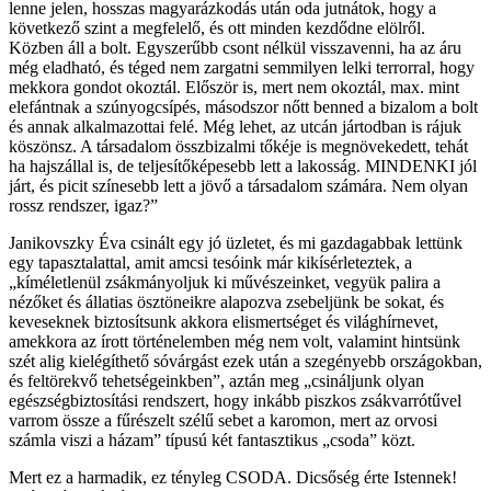
lenne jelen, hosszas magyarázkodás után oda jutnátok, hogy a
következő szint a megfelelő, és ott minden kezdődne elölről.
Közben áll a bolt. Egyszerűbb csont nélkül visszavenni, ha az áru
még eladható, és téged nem zargatni semmilyen lelki terrorral, hogy
mekkora gondot okoztál. Először is, mert nem okoztál, max. mint
elefántnak a szúnyogcsípés, másodszor nőtt benned a bizalom a bolt
és annak alkalmazottai felé. Még lehet, az utcán jártodban is rájuk
köszönsz. A társadalom összbizalmi tőkéje is megnövekedett, tehát
ha hajszállal is, de teljesítőképesebb lett a lakosság. MINDENKI jól
járt, és picit színesebb lett a jövő a társadalom számára. Nem olyan
rossz rendszer, igaz?”
Janikovszky Éva csinált egy jó üzletet, és mi gazdagabbak lettünk
egy tapasztalattal, amit amcsi tesóink már kikísérleteztek, a
„kíméletlenül zsákmányoljuk ki művészeinket, vegyük palira a
nézőket és állatias ösztöneikre alapozva zsebeljünk be sokat, és
keveseknek biztosítsunk akkora elismertséget és világhírnevet,
amekkora az írott történelemben még nem volt, valamint hintsünk
szét alig kielégíthető sóvárgást ezek után a szegényebb országokban,
és feltörekvő tehetségeinkben”, aztán meg „csináljunk olyan
egészségbiztosítási rendszert, hogy inkább piszkos zsákvarrótűvel
varrom össze a fűrészelt szélű sebet a karomon, mert az orvosi
számla viszi a házam” típusú két fantasztikus „csoda” közt.
Mert ez a harmadik, ez tényleg CSODA. Dicsőség érte Istennek!