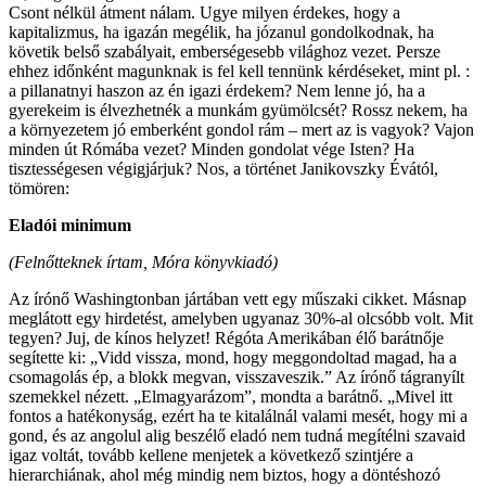
Csont nélkül átment nálam. Ugye milyen érdekes, hogy a
kapitalizmus, ha igazán megélik, ha józanul gondolkodnak, ha
követik belső szabályait, emberségesebb világhoz vezet. Persze
ehhez időnként magunknak is fel kell tennünk kérdéseket, mint pl. :
a pillanatnyi haszon az én igazi érdekem? Nem lenne jó, ha a
gyerekeim is élvezhetnék a munkám gyümölcsét? Rossz nekem, ha
a környezetem jó emberként gondol rám – mert az is vagyok? Vajon
minden út Rómába vezet? Minden gondolat vége Isten? Ha
tisztességesen végigjárjuk? Nos, a történet Janikovszky Évától,
tömören:
Eladói minimum
(Felnőtteknek írtam, Móra könyvkiadó)
Az írónő Washingtonban jártában vett egy műszaki cikket. Másnap
meglátott egy hirdetést, amelyben ugyanaz 30%-al olcsóbb volt. Mit
tegyen? Juj, de kínos helyzet! Régóta Amerikában élő barátnője
segítette ki: „Vidd vissza, mond, hogy meggondoltad magad, ha a
csomagolás ép, a blokk megvan, visszaveszik.” Az írónő tágranyílt
szemekkel nézett. „Elmagyarázom”, mondta a barátnő. „Mivel itt
fontos a hatékonyság, ezért ha te kitalálnál valami mesét, hogy mi a
gond, és az angolul alig beszélő eladó nem tudná megítélni szavaid
igaz voltát, tovább kellene menjetek a következő szintjére a
hierarchiának, ahol még mindig nem biztos, hogy a döntéshozó