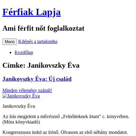
Férfiak Lapja
Ami férfit nőt foglalkoztat
Kilépés a tartalomba
Menü
Kezdőlap
Címke:
Janikovszky Éva
Janikovszky Éva: Új család
Minden vélemény számít!
Janikovszky Éva
Az írás megjelent a művésznő „Felnőtteknek írtam” c. könyvében.
(Móra könyvkiadó)
Kongresszusra indul az írónő. Olvasom az első néhány mondatot.