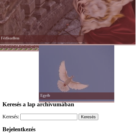
Férfiszellem
Mai
Hobbi
Munka
Sport
Színes
Önkéntesség
Lélek
Női
család
-
nagyvilág
és
lét
Tánc
hit
-
Mozgás
Egyéb
Keresés a lap archivumában
Keresés:
Bejelentkezés