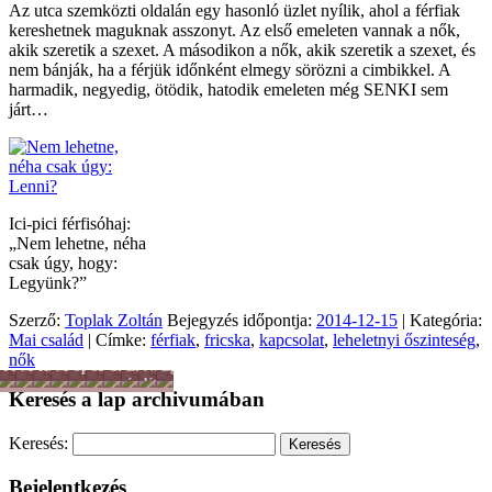
Az utca szemközti oldalán egy hasonló üzlet nyílik, ahol a férfiak
kereshetnek maguknak asszonyt. Az első emeleten vannak a nők,
akik szeretik a szexet. A másodikon a nők, akik szeretik a szexet, és
nem bánják, ha a férjük időnként elmegy sörözni a cimbikkel. A
harmadik, negyedig, ötödik, hatodik emeleten még SENKI sem
járt…
Ici-pici férfisóhaj:
„Nem lehetne, néha
csak úgy, hogy:
Legyünk?”
Szerző:
Toplak Zoltán
Bejegyzés időpontja:
2014-12-15
| Kategória:
Mai család
| Címke:
férfiak
,
fricska
,
kapcsolat
,
leheletnyi őszinteség
,
nők
Férfiszellem
Mai
Hobbi
Munka
Sport
Színes
Önkéntesség
Lélek
Női
Egyéb
család
-
nagyvilág
és
lét
Keresés a lap archivumában
Tánc
hit
-
Mozgás
Keresés:
Bejelentkezés