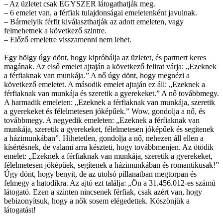
– Az üzletet csak EGYSZER látogathatják meg.
– 6 emelet van, a férfiak tulajdonságai emeletenként javulnak.
– Bármelyik férfit kiválaszthatják az adott emeleten, vagy
felmehetnek a következő szintre.
– Előző emeletre visszamenni nem lehet.
Egy hölgy úgy dönt, hogy kipróbálja az üzletet, és partnert keres
magának. Az első emelet ajtaján a következő felirat várja: „Ezeknek
a férfiaknak van munkája.” A nő úgy dönt, hogy megnézi a
következő emeletet. A második emelet ajtaján ez áll: „Ezeknek a
férfiaknak van munkája és szeretik a gyerekeket.” A nő továbbmegy.
A harmadik emeleten: „Ezeknek a férfiaknak van munkája, szeretik
a gyerekeket és félelmetesen jóképűek.” Wow, gondolja a nő, és
továbbmegy. A negyedik emeleten: „Ezeknek a férfiaknak van
munkája, szeretik a gyerekeket, félelmetesen jóképűek és segítenek
a házimunkában”. Hihetetlen, gondolja a nő, nehezen áll ellen a
kísértésnek, de valami arra készteti, hogy továbbmenjen. Az ötödik
emelet: „Ezeknek a férfiaknak van munkája, szeretik a gyerekeket,
félelmetesen jóképűek, segítenek a házimunkában és romantikusak!”
Úgy dönt, hogy benyit, de az utolsó pillanatban megtorpan és
felmegy a hatodikra. Az ajtó ezt találja: „Ön a 31.456.012-es számú
látogató. Ezen a szinten nincsenek férfiak, csak azért van, hogy
bebizonyítsuk, hogy a nők sosem elégedettek. Köszönjük a
látogatást!