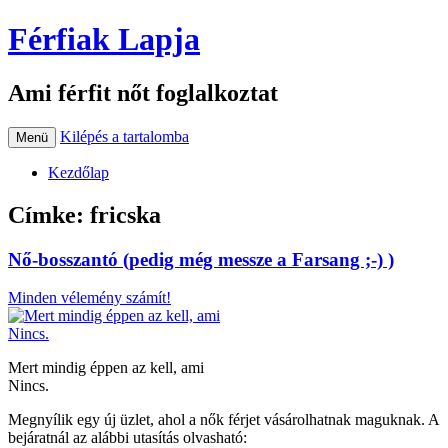
Férfiak Lapja
Ami férfit nőt foglalkoztat
Kilépés a tartalomba
Menü
Kezdőlap
Címke:
fricska
Nő-bosszantó (pedig még messze a Farsang ;-) )
Minden vélemény számít!
Mert mindig éppen az kell, ami
Nincs.
Megnyílik egy új üzlet, ahol a nők férjet vásárolhatnak maguknak. A
bejáratnál az alábbi utasítás olvasható: