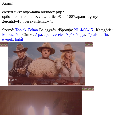
Apám!
eredeti cikk: http://talita.hu/index.php?
option=com_content&view=article&id=1887:apam-regenye-
2&catid=48:gyerek&Itemid=71
Szerző:
Toplak Zoltán
Bejegyzés időpontja:
2014-06-15
| Kategória:
Mai család
| Címke:
Apa
,
apai szeretet
,
Apák Napja
,
fájdalom
,
fiú
,
gyerek
,
halál
Férfiszellem
Mai
Munka
Sport
család
-
Tánc
-
Mozgás
Hobbi
Önkéntesség
Lélek
Női
és
lét
hit