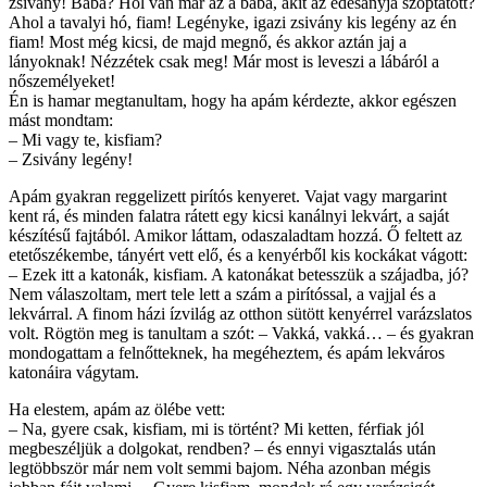
zsivány! Baba? Hol van már az a baba, akit az édesanyja szoptatott?
Ahol a tavalyi hó, fiam! Legényke, igazi zsivány kis legény az én
fiam! Most még kicsi, de majd megnő, és akkor aztán jaj a
lányoknak! Nézzétek csak meg! Már most is leveszi a lábáról a
nőszemélyeket!
Én is hamar megtanultam, hogy ha apám kérdezte, akkor egészen
mást mondtam:
– Mi vagy te, kisfiam?
– Zsivány legény!
Apám gyakran reggelizett pirítós kenyeret. Vajat vagy margarint
kent rá, és minden falatra rátett egy kicsi kanálnyi lekvárt, a saját
készítésű fajtából. Amikor láttam, odaszaladtam hozzá. Ő feltett az
etetőszékembe, tányért vett elő, és a kenyérből kis kockákat vágott:
– Ezek itt a katonák, kisfiam. A katonákat betesszük a szájadba, jó?
Nem válaszoltam, mert tele lett a szám a pirítóssal, a vajjal és a
lekvárral. A finom házi ízvilág az otthon sütött kenyérrel varázslatos
volt. Rögtön meg is tanultam a szót: – Vakká, vakká… – és gyakran
mondogattam a felnőtteknek, ha megéheztem, és apám lekváros
katonáira vágytam.
Ha elestem, apám az ölébe vett:
– Na, gyere csak, kisfiam, mi is történt? Mi ketten, férfiak jól
megbeszéljük a dolgokat, rendben? – és ennyi vigasztalás után
legtöbbször már nem volt semmi bajom. Néha azonban mégis