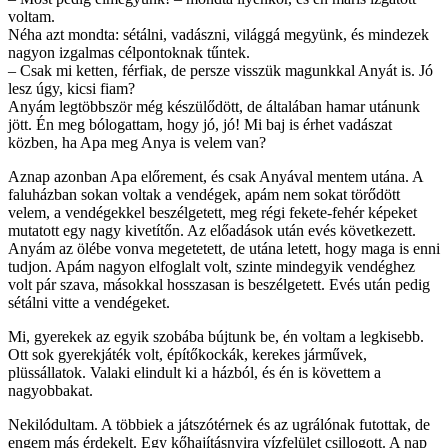
voltam.
Néha azt mondta: sétálni, vadászni, világgá megyünk, és mindezek
nagyon izgalmas célpontoknak tűntek.
– Csak mi ketten, férfiak, de persze visszük magunkkal Anyát is. Jó
lesz úgy, kicsi fiam?
Anyám legtöbbször még készülődött, de általában hamar utánunk
jött. Én meg bólogattam, hogy jó, jó! Mi baj is érhet vadászat
közben, ha Apa meg Anya is velem van?
Aznap azonban Apa előrement, és csak Anyával mentem utána. A
faluházban sokan voltak a vendégek, apám nem sokat törődött
velem, a vendégekkel beszélgetett, meg régi fekete-fehér képeket
mutatott egy nagy kivetítőn. Az előadások után evés következett.
Anyám az ölébe vonva megetetett, de utána letett, hogy maga is enni
tudjon. Apám nagyon elfoglalt volt, szinte mindegyik vendéghez
volt pár szava, másokkal hosszasan is beszélgetett. Evés után pedig
sétálni vitte a vendégeket.
Mi, gyerekek az egyik szobába bújtunk be, én voltam a legkisebb.
Ott sok gyerekjáték volt, építőkockák, kerekes járművek,
plüssállatok. Valaki elindult ki a házból, és én is követtem a
nagyobbakat.
Nekilódultam. A többiek a játszótérnek és az ugrálónak futottak, de
engem más érdekelt. Egy kőhajításnyira vízfelület csillogott. A nap