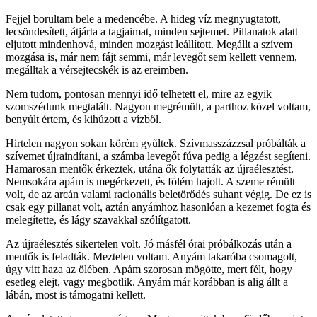
Fejjel borultam bele a medencébe. A hideg víz megnyugtatott,
lecsöndesített, átjárta a tagjaimat, minden sejtemet. Pillanatok alatt
eljutott mindenhová, minden mozgást leállított. Megállt a szívem
mozgása is, már nem fájt semmi, már levegőt sem kellett vennem,
megálltak a vérsejtecskék is az ereimben.
Nem tudom, pontosan mennyi idő telhetett el, mire az egyik
szomszédunk megtalált. Nagyon megrémült, a parthoz közel voltam,
benyúlt értem, és kihúzott a vízből.
Hirtelen nagyon sokan körém gyűltek. Szívmasszázzsal próbálták a
szívemet újraindítani, a számba levegőt fúva pedig a légzést segíteni.
Hamarosan mentők érkeztek, utána ők folytatták az újraélesztést.
Nemsokára apám is megérkezett, és fölém hajolt. A szeme rémült
volt, de az arcán valami racionális beletörődés suhant végig. De ez is
csak egy pillanat volt, aztán anyámhoz hasonlóan a kezemet fogta és
melegítette, és lágy szavakkal szólítgatott.
Az újraélesztés sikertelen volt. Jó másfél órai próbálkozás után a
mentők is feladták. Meztelen voltam. Anyám takaróba csomagolt,
úgy vitt haza az ölében. Apám szorosan mögötte, mert félt, hogy
esetleg elejt, vagy megbotlik. Anyám már korábban is alig állt a
lábán, most is támogatni kellett.