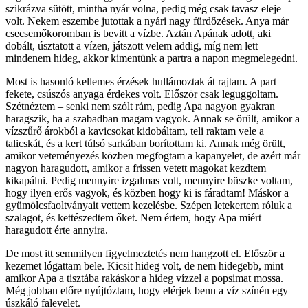
szikrázva sütött, mintha nyár volna, pedig még csak tavasz eleje
volt. Nekem eszembe jutottak a nyári nagy fürdőzések. Anya már
csecsemőkoromban is bevitt a vízbe. Aztán Apának adott, aki
dobált, úsztatott a vízen, játszott velem addig, míg nem lett
mindenem hideg, akkor kimentünk a partra a napon megmelegedni.
Most is hasonló kellemes érzések hullámoztak át rajtam. A part
fekete, csúszós anyaga érdekes volt. Először csak leguggoltam.
Szétnéztem – senki nem szólt rám, pedig Apa nagyon gyakran
haragszik, ha a szabadban magam vagyok. Annak se örült, amikor a
vízszűrő árokból a kavicsokat kidobáltam, teli raktam vele a
talicskát, és a kert túlsó sarkában borítottam ki. Annak még örült,
amikor veteményezés közben megfogtam a kapanyelet, de azért már
nagyon haragudott, amikor a frissen vetett magokat kezdtem
kikapálni. Pedig mennyire izgalmas volt, mennyire büszke voltam,
hogy ilyen erős vagyok, és közben hogy ki is fáradtam! Máskor a
gyümölcsfaoltványait vettem kezelésbe. Szépen letekertem róluk a
szalagot, és kettészedtem őket. Nem értem, hogy Apa miért
haragudott érte annyira.
De most itt semmilyen figyelmeztetés nem hangzott el. Először a
kezemet lógattam bele. Kicsit hideg volt, de nem hidegebb, mint
amikor Apa a tisztába rakáskor a hideg vízzel a popsimat mossa.
Még jobban előre nyújtóztam, hogy elérjek benn a víz színén egy
úszkáló falevelet.