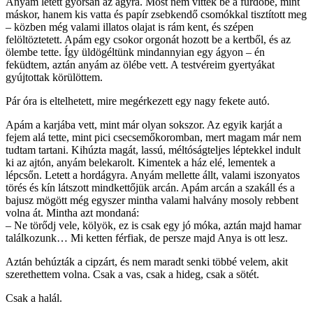
Anyám letett gyorsan az ágyra. Most nem vittek be a fürdőbe, mint
máskor, hanem kis vatta és papír zsebkendő csomókkal tisztított meg
– közben még valami illatos olajat is rám kent, és szépen
felöltöztetett. Apám egy csokor orgonát hozott be a kertből, és az
ölembe tette. Így üldögéltünk mindannyian egy ágyon – én
feküdtem, aztán anyám az ölébe vett. A testvéreim gyertyákat
gyújtottak körülöttem.
Pár óra is eltelhetett, mire megérkezett egy nagy fekete autó.
Apám a karjába vett, mint már olyan sokszor. Az egyik karját a
fejem alá tette, mint pici csecsemőkoromban, mert magam már nem
tudtam tartani. Kihúzta magát, lassú, méltóságteljes léptekkel indult
ki az ajtón, anyám belekarolt. Kimentek a ház elé, lementek a
lépcsőn. Letett a hordágyra. Anyám mellette állt, valami iszonyatos
törés és kín látszott mindkettőjük arcán. Apám arcán a szakáll és a
bajusz mögött még egyszer mintha valami halvány mosoly rebbent
volna át. Mintha azt mondaná:
– Ne törődj vele, kölyök, ez is csak egy jó móka, aztán majd hamar
találkozunk… Mi ketten férfiak, de persze majd Anya is ott lesz.
Aztán behúzták a cipzárt, és nem maradt senki többé velem, akit
szerethettem volna. Csak a vas, csak a hideg, csak a sötét.
Csak a halál.