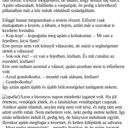
rám borult. Először megijedtem, de láttam, hogy semmi baj nincs.
Apám odaszaladt, felállította a vasparipát, én pedig a következő
pillanatban már a ház másik oldalánál szaladgáltam.
Eléggé hamar megtanultam a testem részeit. Először csak
mutogattam a kezem, a lábam, a fejem, aztán már a szavakat is
kezdtem formálni.
– Kop-kop! – kopogtatta meg apám a kobakomat. – Mi van a
fejedben, kicsi fiam?
Erre persze nem volt könnyű válaszolni, de máris a segítségemre
sietett a válasszal:
– Sok-sok ész! – ez van a fejedben, kisfiam. És mit csinálsz az
eszeddel, kisfiam?
Erre sem tudtam azonnal a választ, apám azonban most is előzékeny
volt:
– Azzal gondolkodsz. – mondd csak utánam, kisfiam!
– Gombolkodsz!
Így aztán apám újabb és újabb bölcsességeket tanítgatott nekem.
Azon a bizonyos napon mindenki izgatott volt. Ha jól
értettem, vendégek jöttek, és a faluházban vendégséget csapnak.
Amikor apám elindult, anyám még nem volt kész, és még rám sem
adott szebb ruhát. Nem mehettem vele, neki pedig sietnie kellett. Így
aztán nélkülem indult el, pedig hej, de hányszor indultunk együtt.
Ilyenkor apám megfogta a kezemet, és ketten kiléptünk az udvarra.
– Most pedig elmegyünk! – mondta ilyenkor, és én máris izgatott