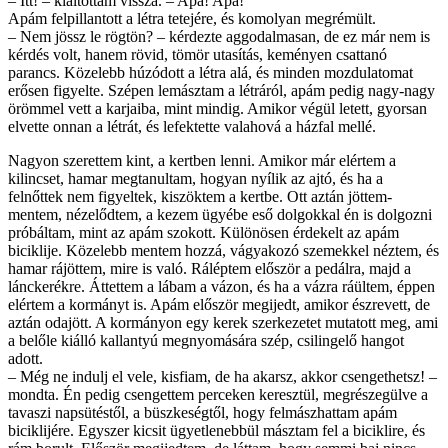
– Itt! – kiáltottam vissza. – Apa! Apa!
Apám felpillantott a létra tetejére, és komolyan megrémült.
– Nem jössz le rögtön? – kérdezte aggodalmasan, de ez már nem is
kérdés volt, hanem rövid, tömör utasítás, keményen csattanó
parancs. Közelebb húzódott a létra alá, és minden mozdulatomat
erősen figyelte. Szépen lemásztam a létráról, apám pedig nagy-nagy
örömmel vett a karjaiba, mint mindig. Amikor végül letett, gyorsan
elvette onnan a létrát, és lefektette valahová a házfal mellé.
Nagyon szerettem kint, a kertben lenni. Amikor már elértem a
kilincset, hamar megtanultam, hogyan nyílik az ajtó, és ha a
felnőttek nem figyeltek, kiszöktem a kertbe. Ott aztán jöttem-
mentem, nézelődtem, a kezem ügyébe eső dolgokkal én is dolgozni
próbáltam, mint az apám szokott. Különösen érdekelt az apám
biciklije. Közelebb mentem hozzá, vágyakozó szemekkel néztem, és
hamar rájöttem, mire is való. Ráléptem először a pedálra, majd a
lánckerékre. Áttettem a lábam a vázon, és ha a vázra ráültem, éppen
elértem a kormányt is. Apám először megijedt, amikor észrevett, de
aztán odajött. A kormányon egy kerek szerkezetet mutatott meg, ami
a belőle kiálló kallantyú megnyomására szép, csilingelő hangot
adott.
– Még ne indulj el vele, kisfiam, de ha akarsz, akkor csengethetsz! –
mondta. Én pedig csengettem perceken keresztül, megrészegülve a
tavaszi napsütéstől, a büszkeségtől, hogy felmászhattam apám
biciklijére. Egyszer kicsit ügyetlenebbül másztam fel a biciklire, és