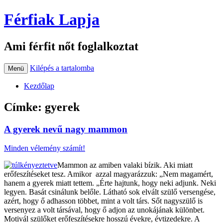
Férfiak Lapja
Ami férfit nőt foglalkoztat
Kilépés a tartalomba
Menü
Kezdőlap
Címke:
gyerek
A gyerek nevű nagy mammon
Minden vélemény számít!
Mammon az amiben valaki bízik. Aki miatt
erőfeszítéseket tesz. Amikor azzal magyarázzuk: „Nem magamért,
hanem a gyerek miatt tettem. „Érte hajtunk, hogy neki adjunk. Neki
legyen. Basát csinálunk belőle. Látható sok elvált szülő versengése,
azért, hogy ő adhasson többet, mint a volt társ. Sőt nagyszülő is
versenyez a volt társával, hogy ő adjon az unokájának különbet.
Motivál szülőket erőfeszítésekre hosszú évekre, évtizedekre. A