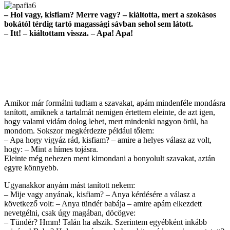
– Hol vagy, kisfiam? Merre vagy? – kiáltotta, mert a szokásos
bokától térdig tartó magassági sávban sehol sem látott.
– Itt! – kiáltottam vissza. – Apa! Apa!
Amikor már formálni tudtam a szavakat, apám mindenféle mondásra
tanított, amiknek a tartalmát nemigen értettem eleinte, de azt igen,
hogy valami vidám dolog lehet, mert mindenki nagyon örül, ha
mondom. Sokszor megkérdezte például tőlem:
– Apa hogy vigyáz rád, kisfiam? – amire a helyes válasz az volt,
hogy: – Mint a hímes tojásra.
Eleinte még nehezen ment kimondani a bonyolult szavakat, aztán
egyre könnyebb.
Ugyanakkor anyám mást tanított nekem:
– Mije vagy anyának, kisfiam? – Anya kérdésére a válasz a
következő volt: – Anya tündér babája – amire apám elkezdett
nevetgélni, csak úgy magában, döcögve:
– Tündér? Hmm! Talán ha alszik. Szerintem egyébként inkább