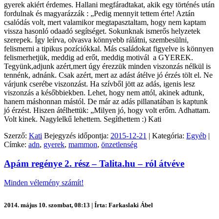
gyerek akiért érdemes. Hallani megfáradtakat, akik egy történés után
fordulnak és magyarázzák : „Pedig mennyit tettem érte! Aztán
csalódás volt, mert valamikor megtapasztaltam, hogy nem kaptam
vissza hasonló odaadó segítséget. Sokunknak ismerős helyzetek
szerepek. Így leírva, olvasva könnyebb rálátni, szembesülni,
felismerni a tipikus pozíciókkal. Más családokat figyelve is könnyen
felismerhetjük, meddig ad erőt, meddig motivál a GYEREK.
Tegyünk,adjunk azért,mert úgy érezzük minden viszonzás nélkül is
tennénk, adnánk. Csak azért, mert az adást átélve jó érzés tölt el. Ne
várjunk cserébe viszonzást. Ha szívből jött az adás, igenis lesz
viszonzás a későbbiekben. Lehet, hogy nem attól, akinek adtunk,
hanem máshonnan mástól. De már az adás pillanatában is kaptunk
jó érzést. Hiszen átélhettük: „Milyen jó, hogy volt erőm. Adhattam.
Volt kinek. Nagylelkű lehettem. Segíthettem :) Kati
Szerző:
Kati
Bejegyzés időpontja:
2015-12-21
| Kategória:
Egyéb
|
Címke:
adn
,
gyerek
,
mammon
,
önzetlenség
Apám regénye 2. rész – Talita.hu – ról átvéve
Minden vélemény számít!
2014. május 10. szombat, 08:13 | Írta: Farkaslaki Ábel