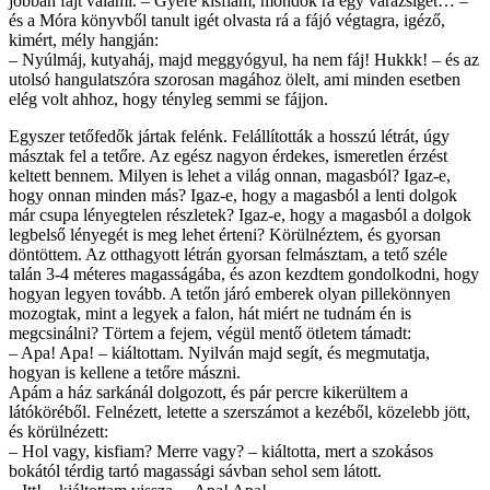
jobban fájt valami. – Gyere kisfiam, mondok rá egy varázsigét… –
és a Móra könyvből tanult igét olvasta rá a fájó végtagra, igéző,
kimért, mély hangján:
– Nyúlmáj, kutyaháj, majd meggyógyul, ha nem fáj! Hukkk! – és az
utolsó hangulatszóra szorosan magához ölelt, ami minden esetben
elég volt ahhoz, hogy tényleg semmi se fájjon.
Egyszer tetőfedők jártak felénk. Felállították a hosszú létrát, úgy
másztak fel a tetőre. Az egész nagyon érdekes, ismeretlen érzést
keltett bennem. Milyen is lehet a világ onnan, magasból? Igaz-e,
hogy onnan minden más? Igaz-e, hogy a magasból a lenti dolgok
már csupa lényegtelen részletek? Igaz-e, hogy a magasból a dolgok
legbelső lényegét is meg lehet érteni? Körülnéztem, és gyorsan
döntöttem. Az otthagyott létrán gyorsan felmásztam, a tető széle
talán 3-4 méteres magasságába, és azon kezdtem gondolkodni, hogy
hogyan legyen tovább. A tetőn járó emberek olyan pillekönnyen
mozogtak, mint a legyek a falon, hát miért ne tudnám én is
megcsinálni? Törtem a fejem, végül mentő ötletem támadt:
– Apa! Apa! – kiáltottam. Nyilván majd segít, és megmutatja,
hogyan is kellene a tetőre mászni.
Apám a ház sarkánál dolgozott, és pár percre kikerültem a
látóköréből. Felnézett, letette a szerszámot a kezéből, közelebb jött,
és körülnézett:
– Hol vagy, kisfiam? Merre vagy? – kiáltotta, mert a szokásos
bokától térdig tartó magassági sávban sehol sem látott.