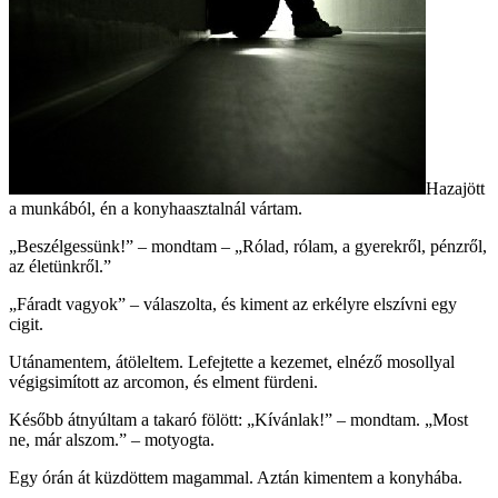
Hazajött
a munkából, én a konyhaasztalnál vártam.
„Beszélgessünk!” – mondtam – „Rólad, rólam, a gyerekről, pénzről,
az életünkről.”
„Fáradt vagyok” – válaszolta, és kiment az erkélyre elszívni egy
cigit.
Utánamentem, átöleltem. Lefejtette a kezemet, elnéző mosollyal
végigsimított az arcomon, és elment fürdeni.
Később átnyúltam a takaró fölött: „Kívánlak!” – mondtam. „Most
ne, már alszom.” – motyogta.
Egy órán át küzdöttem magammal. Aztán kimentem a konyhába.