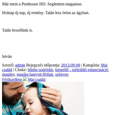
Már ment a Penthouse HD. Segítettem magamon.
Holnap új nap, új remény. Talán lesz öröm az ágyban.
Talán beszélünk is.
István
Szerző:
admin
Bejegyzés időpontja:
2013-09-09
| Kategória:
Mai
család
| Címke:
bűnbe sodródás
,
kimerítő - szétziláló emancipáció
,
magány
,
magára hagyott férfiak
,
szégyen
Férfiszellem
Mai család