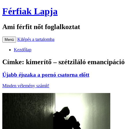
Férfiak Lapja
Ami férfit nőt foglalkoztat
Kilépés a tartalomba
Menü
Kezdőlap
Címke:
kimerítő – szétziláló emancipáció
Újabb éjszaka a pornó csatorna előtt
Minden vélemény számít!