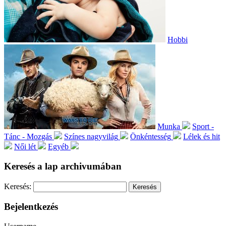
Hobbi
Munka
Sport -
Tánc - Mozgás
Színes nagyvilág
Önkéntesség
Lélek és hit
Női lét
Egyéb
Keresés a lap archivumában
Keresés:
Bejelentkezés