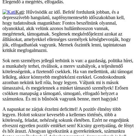
Elegendő a megértés, elfogadás.
Kati
: Hűvösödik az idő. Befelé fordulunk jobban, és a
depresszívebb hangulatú, napfénymentesebb időszakokban kell,
hogy tudatosítsuk magunkban: Fontos beszélnünk olyannal,
olyanokkal, akik velünk azonos hullámhosszon vannak,
megértenek, támogatnak. Segítenek megkérdőjelezni azokat az
állításokat, amelyekkel ellenséges személyek kétségbevonják, hogy
jók, elfogadhatóak vagyunk. Mernek őszinték lenni, tapintatosan
kritikát megfogalmazni.
Sok nem személyes jellegű terhünk is van: a gazdaság, politika hírei,
a munkahely terhei, riválisok, a merev szabályok, a teljesítendő
kötelességeink, a fizetendő csekkek. Ha van mellettünk, aki támogat
lelkileg, akkor könnyebb megbirkózni ezekkel. Gondoskodnunk
azonban nekünk kell róla, hogy legyen. Váljunk mi is mások
támaszaivá, és megjelennek a minket támasztó személyek! Erősen
csökken manapság a támogató, simogató, elfogadó helyzet a
számunkra. És mi is bűnösök vagyunk benne, mert hagyjuk!
A napunkat ne zárjuk érzelmi deficittel! A pozitív élmény több
legyen. Holott sokszor kevesebb a kellemes történés, több a
kötelesség, feladat, nehézség sokunk életében. Ezért ne engedjünk
elveszni egyetlen pozitív emléket sem! Kicsiny gyertyaláng, de fényt
és hőt áraszt. Ahogyan igyekszünk a gyerekeinknek, számunkra