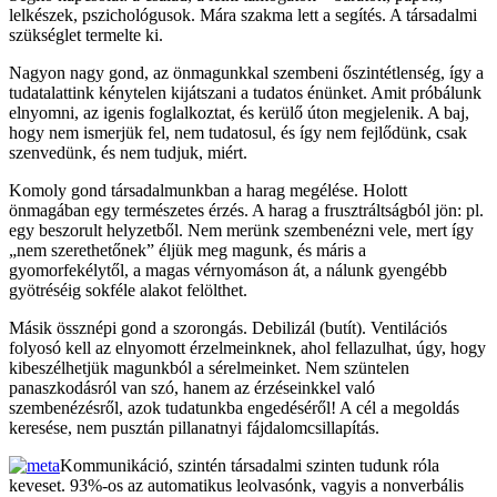
lelkészek, pszichológusok. Mára szakma lett a segítés. A társadalmi
szükséglet termelte ki.
Nagyon nagy gond, az önmagunkkal szembeni őszintétlenség, így a
tudatalattink kénytelen kijátszani a tudatos énünket. Amit próbálunk
elnyomni, az igenis foglalkoztat, és kerülő úton megjelenik. A baj,
hogy nem ismerjük fel, nem tudatosul, és így nem fejlődünk, csak
szenvedünk, és nem tudjuk, miért.
Komoly gond társadalmunkban a harag megélése. Holott
önmagában egy természetes érzés. A harag a frusztráltságból jön: pl.
egy beszorult helyzetből. Nem merünk szembenézni vele, mert így
„nem szerethetőnek” éljük meg magunk, és máris a
gyomorfekélytől, a magas vérnyomáson át, a nálunk gyengébb
gyötréséig sokféle alakot felölthet.
Másik össznépi gond a szorongás. Debilizál (butít). Ventilációs
folyosó kell az elnyomott érzelmeinknek, ahol fellazulhat, úgy, hogy
kibeszélhetjük magunkból a sérelmeinket. Nem szüntelen
panaszkodásról van szó, hanem az érzéseinkkel való
szembenézésről, azok tudatunkba engedéséről! A cél a megoldás
keresése, nem pusztán pillanatnyi fájdalomcsillapítás.
Kommunikáció, szintén társadalmi szinten tudunk róla
keveset. 93%-os az automatikus leolvasónk, vagyis a nonverbális