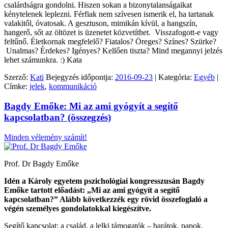
csalárdságra gondolni. Hiszen sokan a bizonytalanságaikat
kénytelenek leplezni. Férfiak nem szívesen ismerik el, ha tartanak
valakitől, óvatosak. A gesztuson, mimikán kívül, a hangszín,
hangerő, sőt az öltözet is üzenetet közvetíthet. Visszafogott-e vagy
feltűnő. Életkornak megfelelő? Fiatalos? Öreges? Színes? Szürke?
Unalmas? Érdekes? Igényes? Kellően tiszta? Mind megannyi jelzés
lehet számunkra. :) Kata
Szerző:
Kati
Bejegyzés időpontja:
2016-09-23
| Kategória:
Egyéb
|
Címke:
jelek
,
kommunikáció
Bagdy Emőke: Mi az ami gyógyít a segítő
kapcsolatban? (összegzés)
Minden vélemény számít!
Prof. Dr Bagdy Emőke
Idén a Károly egyetem pszichológiai kongresszusán Bagdy
Emőke tartott előadást: „Mi az ami gyógyít a segítő
kapcsolatban?” Alább következzék egy rövid összefoglaló a
végén személyes gondolatokkal kiegészítve.
Segítő kapcsolat: a család, a lelki támogatók – barátok, papok,