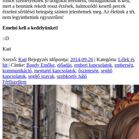
fontos személyeknek jó dolgokat teremteni, önmagunknak is kell,
mert a bennünk rekedt rossz érzések, halmozódó keserű percek
érzelmi sérülései betegség szinten jelenhetnek meg. Az életünk a tét,
nem legyinthetünk egyszerűen!
Emelni kell a kedélyünket!
:-D
Kati
Szerző:
Kati
Bejegyzés időpontja:
2014-09-26
| Kategória:
Lélek és
hit
| Címke:
Bagdy Emőke
,
előadás
,
emberi kapcsolatok
,
emberség
,
kommunikáció
,
megtartó kapcsolatok
,
őszinteség
,
segítő
kapcsolatok
,
segítő szavak
,
szubkortív háló
Férfiszellem