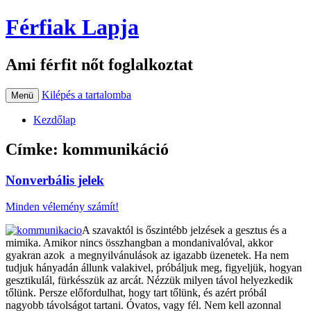
Férfiak Lapja
Ami férfit nőt foglalkoztat
Kilépés a tartalomba
Menü
Kezdőlap
Címke:
kommunikáció
Nonverbális jelek
Minden vélemény számít!
A szavaktól is őszintébb jelzések a gesztus és a
mimika. Amikor nincs összhangban a mondanivalóval, akkor
gyakran azok a megnyilvánulások az igazabb üzenetek. Ha nem
tudjuk hányadán állunk valakivel, próbáljuk meg, figyeljük, hogyan
gesztikulál, fürkésszük az arcát. Nézzük milyen távol helyezkedik
tőlünk. Persze előfordulhat, hogy tart tőlünk, és azért próbál
nagyobb távolságot tartani. Óvatos, vagy fél. Nem kell azonnal