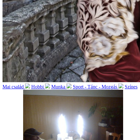
Mai család
Hobbi
Munka
Sport - Tánc - Mozgás
Színes