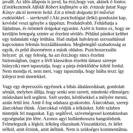
javallt. Az idős állapota is javul, ha érzi,hogy van, akinek ő fontos.
(
Emlékeztetnék Alföldi Róbert kisfilmjére a kb. évtizede futott Nagy
Könyv akció keretein belül. Ezt a témát dolgozta fel művészi
eszközökkel
.
– szerkesztő
) Aki pszichológiai (lelki) gondozást kap,
kevésbé veszi igénybe a táppénzt. Produktívabb. Feltárhatja a
fájdalmas, és örömteli dolgokat egyaránt. Azért is fontos ez, hogy ne
kerüljön betegség szintre az érzelmi sérülés. Például pánikot kelthet
egy tudatalatti vágy letiltása. Had utaljak halványan szexualitással
kapcsolatos felemás hozzáállásunkra. Megbetegítő szabadosság az
egyik, és prűd álszemérem a másik oldalon. Pszichoszexuális
helyzet: pl. egy feleség, ha azt érzi,hogy nincs érzelmi
biztonságban, (ugye a férfi klasszikus érzelmi támasz szerepe
hiányzik) mert tapasztalja, hogy a párja érdeklődése kifelé fordul.
Nem mondja el, nem meri, vagy tapasztalja, hogy hiába teszi: így
kifejezi testi tünetekkel.
Vagy egy depressziós egyénnek a hibás általánosításait, gondolati
sémáit, melyben állítja, hogy senki sem szereti, mindenki ellenséges:
módosítani kell segíteni. Szét szedni, kérdésekkel a mélyére menni,
aztán felül írni. Amit ő fog odahaza gyakorolni. Álarcokban, szerep
álarcokban élünk. Álarcokkal védjük a lelkünket. Jobb színben
tüntetjük fel magunkat. Egy segítővel, szövetségessel kontaktusban
egységtudat jön létre. Azonos agyi hullámhosszra hangolódunk.
Felmelegszik a légkör, lelkileg ellazulunk.Visszatükrözi, és ítélet
nélkül, amit érzünk, amit átélünk. Nem is szükséges kommentálnia.