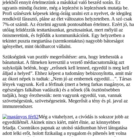
jelekből ennyit értelmezünk a másikkal való beszéd során. Ez
ugyanis mindig őszinte, még a leplezést is leplezésnek mutatja be.
Profi színészek képesek ideig-óráig uralni ezt a nyelvet, de idegileg
rendkívül fárasztó, pláne az élet változatos helyzeteiben. A szó csak
7%-ot számít. Az érzelmi agyunk pontosabban értelmez. Ezért jó, ha
utólag felidézzük testtartásunkat, gesztusainkat, mert mélyül az
önismeretünk, és fejlődik a kommunikációnk. Egy helyzetben a
tekintet puszta megtartása (szemkontaktus) nagyobb bátorságot
igényelhet, mint ökölharcot vállalni.
Szükségünk van pozitív megerősítésre: arra, hogy letehessük a
bánatunkat. A filmeken keresztül a vezető médiacsatornákig azt
sulykolják belénk, hogy „erősnek kell lenned, egyedül is meg kell
álljad a helyed”. Ehhez képest a tudomány bebizonyította, amit már
az ókori népek is tudtak: „Nem jó az embernek egyedül…”. Társas
lények vagyunk. Kell a férfinak (mert a beteg farkas magányos, az
egészséges falkában vadászik) és a nőnek (ők ösztönösebben
tudják), hogy érezhessük: nem vagyunk egyedül, van, vannak
szövetségesünk, szövetségeseink. Megerősít a tény és pl. javul az
immunrendszer.
Még a vitahelyzet, a civódás is sokszor jobb az
egyedüllétnél. Akinek nincs kiért, miért élnie, az könnyebben
feladja. Csontrákos papnak az utolsó stádiumban hívei látogatása
adott lelki erőt, holott fizikailag a nyugalom és pihenés lett volna