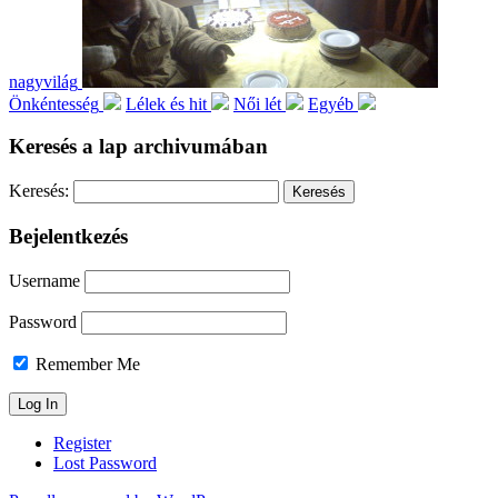
nagyvilág
Önkéntesség
Lélek és hit
Női lét
Egyéb
Keresés a lap archivumában
Keresés:
Bejelentkezés
Username
Password
Remember Me
Register
Lost Password