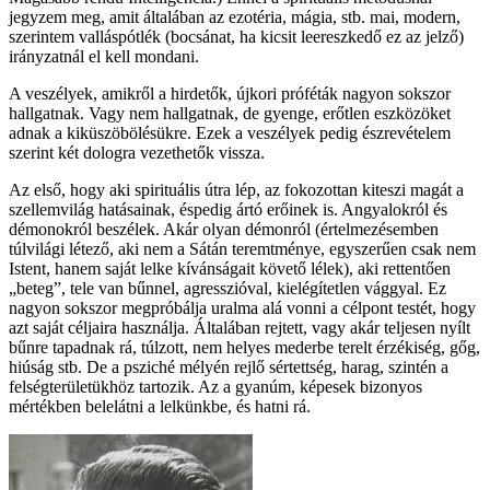
jegyzem meg, amit általában az ezotéria, mágia, stb. mai, modern,
szerintem valláspótlék (bocsánat, ha kicsit leereszkedő ez az jelző)
irányzatnál el kell mondani.
A veszélyek, amikről a hirdetők, újkori próféták nagyon sokszor
hallgatnak. Vagy nem hallgatnak, de gyenge, erőtlen eszközöket
adnak a kiküszöbölésükre. Ezek a veszélyek pedig észrevételem
szerint két dologra vezethetők vissza.
Az első, hogy aki spirituális útra lép, az fokozottan kiteszi magát a
szellemvilág hatásainak, éspedig ártó erőinek is. Angyalokról és
démonokról beszélek. Akár olyan démonról (értelmezésemben
túlvilági létező, aki nem a Sátán teremtménye, egyszerűen csak nem
Istent, hanem saját lelke kívánságait követő lélek), aki rettentően
„beteg”, tele van bűnnel, agresszióval, kielégítetlen vággyal. Ez
nagyon sokszor megpróbálja uralma alá vonni a célpont testét, hogy
azt saját céljaira használja. Általában rejtett, vagy akár teljesen nyílt
bűnre tapadnak rá, túlzott, nem helyes mederbe terelt érzékiség, gőg,
hiúság stb. De a psziché mélyén rejlő sértettség, harag, szintén a
felségterületükhöz tartozik. Az a gyanúm, képesek bizonyos
mértékben belelátni a lelkünkbe, és hatni rá.