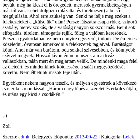
bevált, még ha kicsit el is öregedett, mert sok gyermekbetegségen
már túl van. Lehet dolgozni (alázattal és türelmesen) a belső
megújulásán. Ahol erre szükség van. Senki ne ítélje meg ezeket a
felekezeteket a „külsejük” után! Persze látszatra csupa rideg, szigorú
szabály, merev szokás, de a valóság nagyon sokszor más. Belül sok
elfogadás, türelem, támogatás rejlik, főleg a valóban keresőnek.
Persze a gyakorlatban ez nem ennyire egyszerű, tudom. De érdemes
közeledni, óvatosan ismerkedni a felekezetek tagjaival. Barátságot
kötni. Ahol már van barátom, oda sokkal szívesebben, és könnyebb
szívvel megyek. Hosszú távon én nem hiszek a mai kvázi
vallásokban, talán mert én megjártam velük. De mindenki maga felel
az életéért, és mindenkinek kötelessége a saját meggyőződését
követni. Nem élhetünk mások feje után.
Egyébként nekem nagyon tetszik, és mélyen egyetértek a következő
ezoterikus mondással: „Három nagy lépés a szeretet és erkölcs útján,
és utána egy kicsi a csodákén.”
;-)
Zoli
Szerző:
admin
Bejegyzés időpontja:
2013-09-22
| Kategória:
Lélek