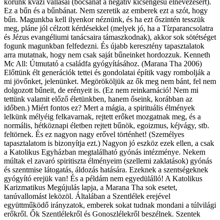
korunk kvázi vallásai (bocsánat a negatív kicsengésű elnevezésért).
Ez a bűn és a bűnbánat. Nem szeretik az emberek ezt a szót, hogy
bűn. Magunkba kell ilyenkor néznünk, és ha ezt őszintén tesszük
meg, pláne jól célzott kérdésekkel (melyek jó, ha a Tízparancsolatra
és Jézus evangéliumi tanácsaira támaszkodnak), akkor sok sötétséget
fogunk magunkban felfedezni. És újabb keresztény tapasztalatok
arra mutatnak, hogy nem csak saját bűneinket hordozzuk. Kenneth
Mc All: Útmutató a családfa gyógyításához. (Marana Tha 2006)
Előttünk élt generációk tettei és gondolatai építik vagy rombolják a
mi jövőnket, jelenünket. Megörököljük az ők meg nem bánt, fel nem
dolgozott bűneit, de erényeit is. (Ez nem reinkarnáció! Nem mi
tettünk valamit előző életünkben, hanem őseink, korábban az
időben.) Miért fontos ez? Mert a mágia, a spirituális élmények
lelkünk mélyéig felkavarnak, rejtett erőket mozgatnak meg, és a
normális, hétköznapi életben rejtett bűnök, egoizmus, kéjvágy, stb.
feltörnek. És ez nagyon nagy erővel történhet! (Személyes
tapasztalatom is bizonyítja ezt.) Nagyon jó eszköz ezek ellen, a csak
a Katolikus Egyházban megtalálható gyónás intézménye. Nekem
múltak el zavaró spiritiszta élményeim (szellemi zaklatások) gyónás
és szentmise látogatás, áldozás hatására. Ezeknek a szentségeknek
gyógyító erejük van! És a példám nem egyedülálló! A Katolikus
Karizmatikus Megújulás lapja, a Marana Tha sok esetet,
tanúvallomást leközöl. Általában a Szentlélek erejével
együttműködő irányzatok, emberek sokat tudnak mondani a túlvilági
erőkről. Ők Szentlélekről és Gonoszlélekről beszélnek. Szentek