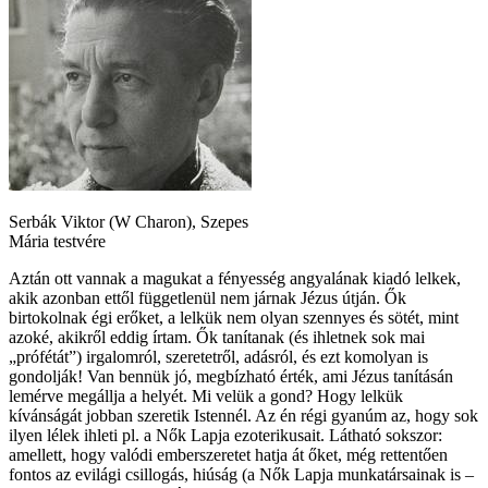
Serbák Viktor (W Charon), Szepes
Mária testvére
Aztán ott vannak a magukat a fényesség angyalának kiadó lelkek,
akik azonban ettől függetlenül nem járnak Jézus útján. Ők
birtokolnak égi erőket, a lelkük nem olyan szennyes és sötét, mint
azoké, akikről eddig írtam. Ők tanítanak (és ihletnek sok mai
„prófétát”) irgalomról, szeretetről, adásról, és ezt komolyan is
gondolják! Van bennük jó, megbízható érték, ami Jézus tanításán
lemérve megállja a helyét. Mi velük a gond? Hogy lelkük
kívánságát jobban szeretik Istennél. Az én régi gyanúm az, hogy sok
ilyen lélek ihleti pl. a Nők Lapja ezoterikusait. Látható sokszor:
amellett, hogy valódi emberszeretet hatja át őket, még rettentően
fontos az evilági csillogás, hiúság (a Nők Lapja munkatársainak is –