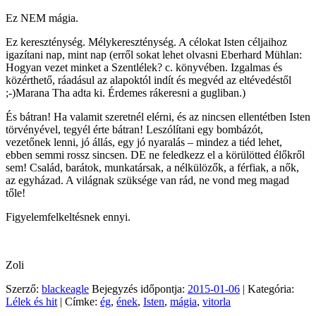
Ez NEM mágia.
Ez kereszténység. Mélykereszténység. A célokat Isten céljaihoz
igazítani nap, mint nap (erről sokat lehet olvasni Eberhard Mühlan:
Hogyan vezet minket a Szentlélek? c. könyvében. Izgalmas és
közérthető, ráadásul az alapoktól indít és megvéd az eltévedéstől
;-)Marana Tha adta ki. Érdemes rákeresni a gugliban.)
És bátran! Ha valamit szeretnél elérni, és az nincsen ellentétben Isten
törvényével, tegyél érte bátran! Leszólítani egy bombázót,
vezetőnek lenni, jó állás, egy jó nyaralás – mindez a tiéd lehet,
ebben semmi rossz sincsen. DE ne feledkezz el a körülötted élőkről
sem! Család, barátok, munkatársak, a nélkülözők, a férfiak, a nők,
az egyházad. A világnak szüksége van rád, ne vond meg magad
tőle!
Figyelemfelkeltésnek ennyi.
Zoli
Szerző:
blackeagle
Bejegyzés időpontja:
2015-01-06
| Kategória:
Lélek és hit
| Címke:
ég
,
ének
,
Isten
,
mágia
,
vitorla