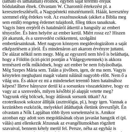
(látható és láthatatlan) erőinek, egyben saját teremtő erejük
bódulatában élnek. Olvastam W. Charontól értekezést pl. a
keresztrefeszítésről, a Nagypénteki misztériumról. Hááát, keresztény
szemmel elég érdekes volt. Az esszénusoknak (akiket a Biblia meg
sem említ) rengeteg érdemet tulajdonít, főleg titkos tanaiknak.
Vagyis Isten erejéről és hatalmáról átkerül a hangsúly az emberi
tényezőre. És Isten helyére az ember kerül. Miért rossz ez? Hiszen
jót akarunk, és a szenvedést csökkenteni, szolgálni
embertársainknak. Mert nagyon könnyen megideologizálom a saját
elképzelésem a jóról. És mindenáron azt akarom érvényre juttatni.
De alázat nélkül nem megy. Még az egyszerű nem hívő is beláthatja,
hogy a Földön (iciri-piciri pontján a Világegyetemnek) is akkora
természeti erők működnek, hogy azt ember be nem folyásolhatja.
Még Szepes Mária sem. Talán a jövőben, igen, de ma nem. Vagyis
kénytelen meghajtani magát valami nálánál nagyobb előtt. Nem ő a
világ ura. És akkor ez mi a mindeneket teremtő Isten hatalmához
képest? Illetve hányszor derül ki a sorsunkra visszatekintve, hogy ez
vagy az a szenvedés, milyen későbbi jó alapját vetette meg?
Vagyunk elég bölcsek, hogy átlássuk sorsunk titkait? Az
ezoterikusok sokszor állítják (asztrológia, pl.), hogy igen. Vannak a
kezünkben eszközök, melyekkel átláthatjuk életünk útvesztőjét. Én
olvastam a Nők Lapjában több ilyen sorselemzést is. Amikor
azonban egy adott sors megoldásának olyan javaslat hangzik el (pl.
válás) ami ellenkezik Jézusnak az evangéliumokban rögzített
szavaival, bennem kétely merül fel. Persze, néha az egyház is