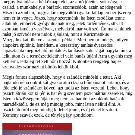
megnyilvánulása a hétköznapi élet, az apró jótettek sokasága, a
család, a munkahely, a barátok, szomszédok, aztán az idegenek. )
Hiszem azonban, hogy a társmegváltói (gyakorlatilag emberi)szerep
nem ér itt véget. Jogos, hogy szeretnénk, ha Isten csodákat tenne
általunk, emberek gyógyulnának meg, jelek történnének, stb. Itt
azonban ismét a veszélyek, melyekről már volt szó. Én ma senkinek
mást jó szívből nem tudok ajánlani, mint a Karizmatikus
Mozgalmakat, illetve a szentek példáit. Mert nem mindegy, milyen
alapokra építünk. Ismétlem, a keresztény tanítás évezredes
tapasztalata megbízható minták és tanítások sokaságát hagyta ránk a
lelki úton és a természetfelettivel való bánás útján! Arra ugyanis meg
kell érni, lelkileg fel kell nőni hozzá! Különben rengeteg baj és
szenvedés származhat bűnös lelkünkből.
Mégis fontos alapszabály, hogy a szándék minősíti a tettet. Aki
hajlandó néha önkritikát gyakorolni (kvázi bűnbánatot tartani), és a
tőle telő jó szándékot követi, azt tudja az Isten vezetni. Lehet, hogy
pszichiátrián köt ki (én is hat évig szedtem pszichiátriai szereket, míg
Isten a közösségem útján meg nem szabadított az okkult hatások
maradékától), de ez még mindig jobb, mint Isten nélkül élni. A
pszichiátriáról még mindig ki lehet jönni, és új életet kezdeni.
Kemény szavak ezek, de tényleg így gondolom.