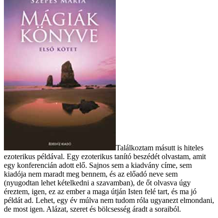
Találkoztam másutt is hiteles
ezoterikus példával. Egy ezoterikus tanító beszédét olvastam, amit
egy konferencián adott elő. Sajnos sem a kiadvány címe, sem
kiadója nem maradt meg bennem, és az előadó neve sem
(nyugodtan lehet kételkedni a szavamban), de őt olvasva úgy
éreztem, igen, ez az ember a maga útján Isten felé tart, és ma jó
példát ad. Lehet, egy év múlva nem tudom róla ugyanezt elmondani,
de most igen. Alázat, szeret és bölcsesség áradt a soraiból.