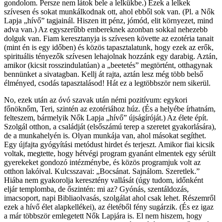
gondolom. Persze nem látok bele a lelkükbe.) Ezek a lelkek
szívesen és sokat munkálkodnak ott, ahol ebből sok van. (Pl. a Nők
Lapja „hívő” tagjainál. Hiszen itt pénz, jómód, elit környezet, mind
adva van.) Az egyszerűbb embereknek azonban sokkal nehezebb
dolguk van. Fiam keresztanyja is szívesen követte az ezotéria tanait
(mint én is egy időben) és közös tapasztalatunk, hogy ezek az erők,
spirituális tényezők szívesen lehajolnak hozzánk egy darabig. Aztán,
amikor (kicsit rosszindulatúan) a „beetetés” megtörtént, otthagynak
bennünket a sivatagban. Kellj át rajta, aztán lesz még több belső
élményed, csodás tapasztalásod! Hát ez a legtöbbször nem sikerül.
No, ezek után az óvó szavak után némi pozitívum: egykori
főnöknőm, Teri, szintén az ezotériához húz. (És a helyébe írhatnám,
felteszem, bármelyik Nők Lapja „hívő” újságíróját.) Az élete épít.
Szolgál otthon, a családját (elsőszámú terep a szeretet gyakorlására),
de a munkahelyén is. Olyan munkája van, ahol másokat segíthet.
Egy újfajta gyógyítási metódust hirdet és terjeszt. Amikor fiai kicsik
voltak, megtette, hogy hétvégi program gyanánt elmentek egy sérült
gyerekeket gondozó intézménybe, és közös programjuk volt az
otthon lakóival. Kulcsszavai: „Bocsánat. Sajnálom. Szeretlek.”
Hiába nem gyakorolja keresztény vallását (úgy tudom, időnként
eljár templomba, de őszintén: mi az? Gyónás, szentáldozás,
imacsoport, napi Bibliaolvasás, szolgálat ahol csak lehet. Részemről
ezek a hívő élet alapkellékei), az életéből fény sugárzik. (És ez igaz
a már többször emlegetett Nők Lapjára is. El nem hiszem, hogy