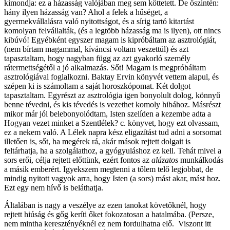
kimondja: ez a házasság valójában meg sem köttetett. De őszintén:
hány ilyen házasság van? Ahol a felek a hűséget, a
gyermekvállalásra való nyitottságot, és a sírig tartó kitartást
komolyan felvállalták, (és a legtöbb házasság ma is ilyen), ott nincs
kibúvó! Egyébként egyszer magam is kipróbáltam az asztrológiát,
(nem bírtam magammal, kíváncsi voltam veszettül) és azt
tapasztaltam, hogy nagyban függ az azt gyakorló személy
rátermettségétől a jó alkalmazás. Sőt! Magam is megpróbáltam
asztrológiával foglalkozni. Baktay Ervin könyvét vettem alapul, és
szépen ki is számoltam a saját horoszkópomat. Két dolgot
tapasztaltam. Egyrészt az asztrológia igen bonyolult dolog, könnyű
benne tévedni, és kis tévedés is vezethet komoly hibához. Másrészt
mikor már jól belebonyolódtam, Isten szelíden a kezembe adta a
Hogyan vezet minket a Szentlélek? c. könyvet, hogy ezt olvassam,
ez a nekem való. A Lélek napra kész eligazítást tud adni a sorsomat
illetően is, sőt, ha megérek rá, akár mások rejtett dolgait is
feltárhatja, ha a szolgálathoz, a gyógyuláshoz ez kell. Tehát mivel a
sors erői, célja rejtett előttünk, ezért fontos az
alázatos
munkálkodás
a másik emberért. Igyekszem megtenni a tőlem telő legjobbat, de
mindig nyitott vagyok arra, hogy Isten (a sors) mást akar, mást hoz.
Ezt egy nem hívő is beláthatja.
Általában is nagy a veszélye az ezen tanokat követőknél, hogy
rejtett hiúság és gőg keríti őket fokozatosan a hatalmába. (Persze,
nem mintha keresztényéknél ez nem fordulhatna elő. Viszont itt