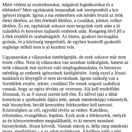
Miért védem az ezoterikusokat, mágiával foglalkozókat és a
többieket? Mert egyházaink lemaradtak sok szempontból a kor
igényei mögött. Igenis a ma emberében sok kérdés feszül az örök
életet illetően, az élet értelmét illetően, a csodákat, jeleket, erőket
illetően. És mi, egyháziak sokszor nem megyünk ezek után a jó
szándékú és keresésre hajlandó emberek után. Rengeteg hívő
fél
a
Lélek erejétől és szabadságától. Az biztos, gyakori önvizsgálat,
gyónás, és a közösség megerősítő, de egyben kontrollt gyakorló
segítsége nélkül nem is jó kezdeni vele.
Ugyanazokat a válaszokat ismételgetjük, de ezek sokszor már nem
érnek célba. Nem új válaszokra van azonban szükségünk, hanem az
örök válaszok mai nyelven való megfogalmazására, és bizonyos
mértékig az emberek igényeinek kielégítésére. Amíg ezzel a Jézusi
tanítástól és lényegtől el nem távolodunk. Igenis szükség van a
Szentlélek erejére, jeleire, csodáira! De ennek szigorú szabályai
vannak, hogy az egész tévútra ne vezessen. Alá kell rendelődni
Jézusnak, és az ő szavai szerint kell élni. És idővel (aki a lábát
komolyan a spiritualitás útjára tette, annak mindenképp) valamelyik,
már bizonyított, bevált keresztény felekezethez kell tartozni.
Közösségben az erő, egyedül elvész az ember. Katolikus,
református, evangélikus, baptista. Ezek azok a felekezetek, melyek
az én környezetemben megtalálhatók, és ki merem mondani:
bizonyítottak, Jézust követik. Vannak mások is, ítélje meg mindenki
maga, megbízható – e az adott gyülekezet. Általában jobb a régi,