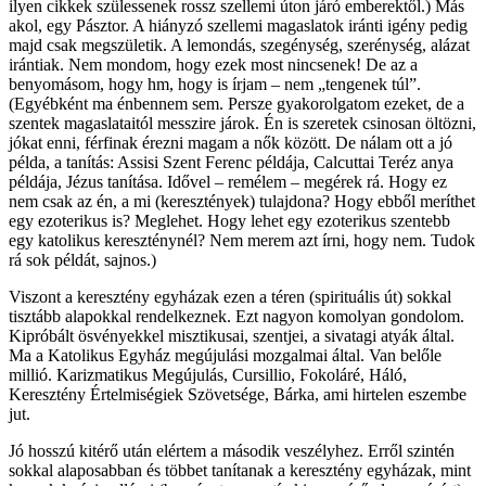
ilyen cikkek szülessenek rossz szellemi úton járó emberektől.) Más
akol, egy Pásztor. A hiányzó szellemi magaslatok iránti igény pedig
majd csak megszületik. A lemondás, szegénység, szerénység, alázat
irántiak. Nem mondom, hogy ezek most nincsenek! De az a
benyomásom, hogy hm, hogy is írjam – nem „tengenek túl”.
(Egyébként ma énbennem sem. Persze gyakorolgatom ezeket, de a
szentek magaslataitól messzire járok. Én is szeretek csinosan öltözni,
jókat enni, férfinak érezni magam a nők között. De nálam ott a jó
példa, a tanítás: Assisi Szent Ferenc példája, Calcuttai Teréz anya
példája, Jézus tanítása. Idővel – remélem – megérek rá. Hogy ez
nem csak az én, a mi (keresztények) tulajdona? Hogy ebből meríthet
egy ezoterikus is? Meglehet. Hogy lehet egy ezoterikus szentebb
egy katolikus kereszténynél? Nem merem azt írni, hogy nem. Tudok
rá sok példát, sajnos.)
Viszont a keresztény egyházak ezen a téren (spirituális út) sokkal
tisztább alapokkal rendelkeznek. Ezt nagyon komolyan gondolom.
Kipróbált ösvényekkel misztikusai, szentjei, a sivatagi atyák által.
Ma a Katolikus Egyház megújulási mozgalmai által. Van belőle
millió. Karizmatikus Megújulás, Cursillio, Fokoláré, Háló,
Keresztény Értelmiségiek Szövetsége, Bárka, ami hirtelen eszembe
jut.
Jó hosszú kitérő után elértem a második veszélyhez. Erről szintén
sokkal alaposabban és többet tanítanak a keresztény egyházak, mint