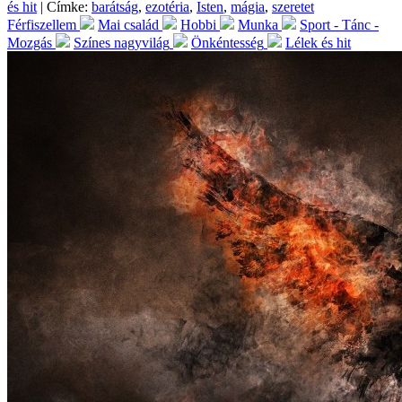
és hit
| Címke:
barátság
,
ezotéria
,
Isten
,
mágia
,
szeretet
Férfiszellem
Mai család
Hobbi
Munka
Sport - Tánc -
Mozgás
Színes nagyvilág
Önkéntesség
Lélek és hit