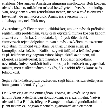
éneklem. Mostanában Anastacia ritmusára imádkozom. Buli közben,
olvasás közben, miközben mással beszélgetek, tévézéskor, mindig.
Van, hogy nem sikerül (cikkíráskor nehéz, illetve a tévé is elveszi a
figyelmet), de nem görcsölök. Amint észreveszem, hogy
abbahagytam, nekiállok megint.
Az eredménye? Életem során, cikkíráskor, amikor másnak próbálok
segíteni lelki problémáin, vagy csak egyszerű munka közben kapom
a szelet a vitorlámba. Gondolatok, új irányok ötlenek fel,
észreveszek rejtett dolgokat, mi van a másik szívében, mit szeretne
valójában, mit mond valójában. Segít az unalom ellen, pl.
krumplipucolás közben. Buliban segített túllépni a félénkségemen,
és pl. felkértem egy nagyon csinos lányt, akiről azt hittem, túl
idősnek és túlsúlyosnak tart magához. Többször táncoltunk,
nevettünk, (mivel zártkörű buli volt, csupa ismerőssel) megtapsoltak
minket, mert elsőként táncoltunk (és jól), a többi félénk kamasz és
felnőtt közt.
Segít a férfiközösség szervezésében, segít bátran és szeretetteljesen
önmagamnak lenni. Gyógyít.
De! Nem elég az ima önmagában. Fontos, de kevés. Meg kell
tanulni Jézus kategóriáiban gondolkozni, és a szerint élni. Vagyis
olvasni kell a Bibliát, főleg az Evangéliumokat, elgondolkodni, mit
jelent nekem ez, hogyan tehetném gyakorlattá az életemben.