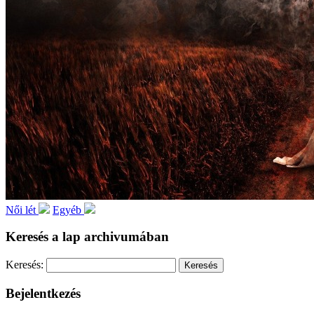
Női lét
Egyéb
Keresés a lap archivumában
Keresés:
Bejelentkezés