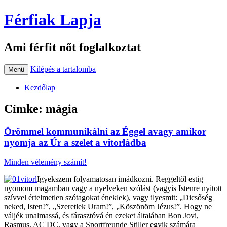
Férfiak Lapja
Ami férfit nőt foglalkoztat
Kilépés a tartalomba
Menü
Kezdőlap
Címke:
mágia
Örömmel kommunikálni az Éggel avagy amikor
nyomja az Úr a szelet a vitorládba
Minden vélemény számít!
Igyekszem folyamatosan imádkozni. Reggeltől estig
nyomom magamban vagy a nyelveken szólást (vagyis Istenre nyitott
szívvel értelmetlen szótagokat éneklek), vagy ilyesmit: „Dicsőség
neked, Isten!”, „Szeretlek Uram!”, „Köszönöm Jézus!”. Hogy ne
váljék unalmassá, és fárasztóvá én ezeket általában Bon Jovi,
Rasmus, AC DC, vagy a Sportfreunde Stiller egyik számára