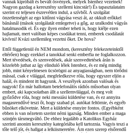
vannak kipróbált és bevált ösvények, melyek Istenhez vezetnek!
Nagyon gazdag a keresztény szellemi kincstár!) És tapasztalataim
szerint ez teljesen észrevétlen indul, a szívből. A szolgálat
önzetlenségét az ego kitűnni vágyása veszi át, az okkult erőkkel
bánásnál (mások szolgálatát emlegetve) a gőg, az uralkodni vágyás
hatalmasodik el. És egy ilyen ember teheti is, hogy kiélje ezen
hajlamait, mert valóban képes csodákat tenni, emberek csodálatát
kivívni! Kvázi szellemileg vezetni őket. De hova?
Ettől függetlenül én NEM mondom, (keresztény felekezeteinktől
eltérően) hogy ezekkel a tanokkal senki emberfia ne foglalkozzon.
Mert tévedések, és szenvedések, akár szenvedtetések árán is
közelebb juthat az így elinduló lélek Istenhez, és ez még mindig
jobb, mint kényelmesen ücsörögni az anyagiasságban, nem törődni
mással, csak e világgal, megfeledkezve róla, hogy egyszer eljön a
halál, és mindent itt hagyunk. A veszélyek azonban valósak és
nagyok! Én már hallottam betelefonálós rádiós műsorban olyan
embert, aki kapcsolatban állt a szellemvilággal, és meg volt
győződve róla, hogy neki messiási küldetése van, és ez annyira
magasrendűvé teszi őt, hogy szabad pl. autókat feltörnie, és egyéb
bűnöket elkövetnie. Mert a küldetése ennyire fontos. (Egyébként
ebben is van nézetem szerint némi igazság. Minden ember a maga
szintjén társmegváltó. De ehhez legalább a Katolikus Egyház
szerinti anonim keresztény kategóriába kell tartoznia. Vagyis teszi a
tőle telő jót, és hallgat a lelkiismeretére. Ám ezen szerep elsőrendű