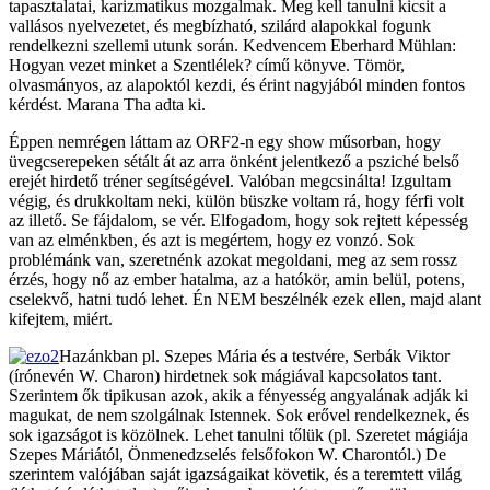
tapasztalatai, karizmatikus mozgalmak. Meg kell tanulni kicsit a
vallásos nyelvezetet, és megbízható, szilárd alapokkal fogunk
rendelkezni szellemi utunk során. Kedvencem Eberhard Mühlan:
Hogyan vezet minket a Szentlélek? című könyve. Tömör,
olvasmányos, az alapoktól kezdi, és érint nagyjából minden fontos
kérdést. Marana Tha adta ki.
Éppen nemrégen láttam az ORF2-n egy show műsorban, hogy
üvegcserepeken sétált át az arra önként jelentkező a psziché belső
erejét hirdető tréner segítségével. Valóban megcsinálta! Izgultam
végig, és drukkoltam neki, külön büszke voltam rá, hogy férfi volt
az illető. Se fájdalom, se vér. Elfogadom, hogy sok rejtett képesség
van az elménkben, és azt is megértem, hogy ez vonzó. Sok
problémánk van, szeretnénk azokat megoldani, meg az sem rossz
érzés, hogy nő az ember hatalma, az a hatókör, amin belül, potens,
cselekvő, hatni tudó lehet. Én NEM beszélnék ezek ellen, majd alant
kifejtem, miért.
Hazánkban pl. Szepes Mária és a testvére, Serbák Viktor
(írónevén W. Charon) hirdetnek sok mágiával kapcsolatos tant.
Szerintem ők tipikusan azok, akik a fényesség angyalának adják ki
magukat, de nem szolgálnak Istennek. Sok erővel rendelkeznek, és
sok igazságot is közölnek. Lehet tanulni tőlük (pl. Szeretet mágiája
Szepes Máriától, Önmenedzselés felsőfokon W. Charontól.) De
szerintem valójában saját igazságaikat követik, és a teremtett világ