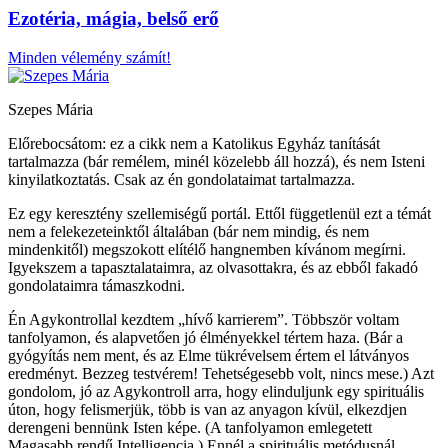
Ezotéria, mágia, belső erő
Minden vélemény számít!
Szepes Mária
Előrebocsátom: ez a cikk nem a Katolikus Egyház tanítását
tartalmazza (bár remélem, minél közelebb áll hozzá), és nem Isteni
kinyilatkoztatás. Csak az én gondolataimat tartalmazza.
Ez egy keresztény szellemiségű portál. Ettől függetlenül ezt a témát
nem a felekezeteinktől általában (bár nem mindig, és nem
mindenkitől) megszokott elítélő hangnemben kívánom megírni.
Igyekszem a tapasztalataimra, az olvasottakra, és az ebből fakadó
gondolataimra támaszkodni.
Én Agykontrollal kezdtem „hívő karrierem”. Többször voltam
tanfolyamon, és alapvetően jó élményekkel tértem haza. (Bár a
gyógyítás nem ment, és az Elme tükrévelsem értem el látványos
eredményt. Bezzeg testvérem! Tehetségesebb volt, nincs mese.) Azt
gondolom, jó az Agykontroll arra, hogy elinduljunk egy spirituális
úton, hogy felismerjük, több is van az anyagon kívül, elkezdjen
derengeni bennünk Isten képe. (A tanfolyamon emlegetett
Magasabb rendű Intelligencia.) Ennél a spirituális metódusnál