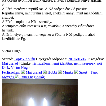
Az óceánt gyöngyei teszik ékessé, a tavat a költészet fénye árasztja
el.
A Férfi merészen repülő sas. A Nő szépen éneklő pacsirta.
Repülni annyi, mint uralni a teret, énekelni annyi, mint meghódítani
a szívet.
A Férfi templom, a Nő a szentély.
A templom előtt letesszük a fejrevalónk, a szentély előtt térdet
hajtunk.
A férfi helye ott van, hol véget ér a Föld, a Nőé pedig ott, ahol
kezdődik az Ég.
Victor Hugo
Szerző:
Toplak Zoltán
Bejegyzés időpontja:
2014-01-06
| Kategória:
Mai család
| Címke:
férfiszellem
,
nemi identitás
,
nemi szerepek
,
női
lélek
,
Victor Hugo
Férfiszellem
Mai család
Hobbi
Munka
Sport - Tánc -
Mozgás
Színes nagyvilág