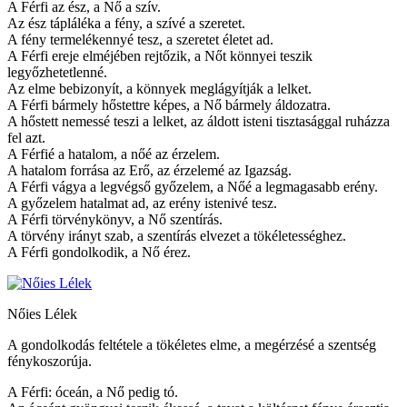
A Férfi az ész, a Nő a szív.
Az ész tápláléka a fény, a szívé a szeretet.
A fény termelékennyé tesz, a szeretet életet ad.
A Férfi ereje elméjében rejtőzik, a Nőt könnyei teszik
legyőzhetetlenné.
Az elme bebizonyít, a könnyek meglágyítják a lelket.
A Férfi bármely hőstettre képes, a Nő bármely áldozatra.
A hőstett nemessé teszi a lelket, az áldott isteni tisztasággal ruházza
fel azt.
A Férfié a hatalom, a nőé az érzelem.
A hatalom forrása az Erő, az érzelemé az Igazság.
A Férfi vágya a legvégső győzelem, a Nőé a legmagasabb erény.
A győzelem hatalmat ad, az erény istenivé tesz.
A Férfi törvénykönyv, a Nő szentírás.
A törvény irányt szab, a szentírás elvezet a tökéletességhez.
A Férfi gondolkodik, a Nő érez.
Nőies Lélek
A gondolkodás feltétele a tökéletes elme, a megérzésé a szentség
fénykoszorúja.
A Férfi: óceán, a Nő pedig tó.