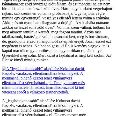
bántalmazott: zöld övvizsga előtt álltam, és azt mondta: ha ezt nem
bírod ki, soha nem leszel zöld öves. Három gyakorlatot végrehajtott
rajtam, szó szerint én voltam a próbababája. Úgy hajtotta végre,
mintha egy egyenrangú, veszélyes ellenfél lettem volna a számára.
Akkor, és ott nyomban elhagytam a dojó-ját. Azt kiabálta utánam:
„akkor se leszel soha zöld öves”. Volt merszem váltani, tudtam: ha
meg akarom tanulni a karatét, meg fogom tanulni. Azóta már
találkoztunk, barátságos volt, bocsánatot kért, meg is bocsátottam,
de, gondolom, érzed a hangomból az emlék erejét. Józan ésszel ezt
megérteni is nehéz. Ne boncolgassuk! Én is kemény vagyok, te is
kaptál már tőlem gyomorütést, de nagyon ritkán csinálok ilyet.
Gyerekkel meg soha. Mert kicsit a fájdalmat is meg kell szokni. Az
Élet se kímél mindig minket.
A „legshotokanosabb” alapállás: Kokutsu dachi.
Passzív, várakozó, ellentámadásra kész helyzet. A
mellkasnál pihenő kézzel lehet villámgyors
ellentámadást végrehajtani – pl. De egy mester még