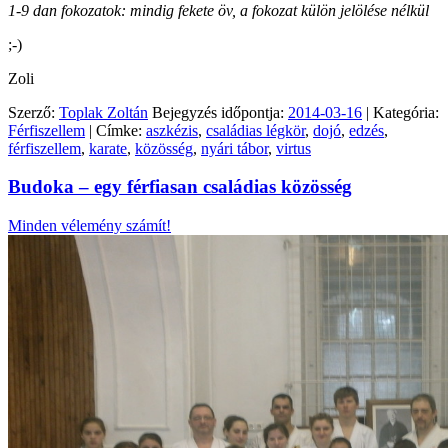
1-9 dan fokozatok: mindig fekete öv, a fokozat külön jelölése nélkül
;-)
Zoli
Szerző:
Toplak Zoltán
Bejegyzés időpontja:
2014-03-16
| Kategória:
Férfiszellem
| Címke:
aszkézis
,
családias légkör
,
dojó
,
edzés
,
férfiszellem
,
karate
,
közösség
,
nyári tábor
,
virtus
Budoka – egy férfiasan családias közösség
Minden vélemény számít!