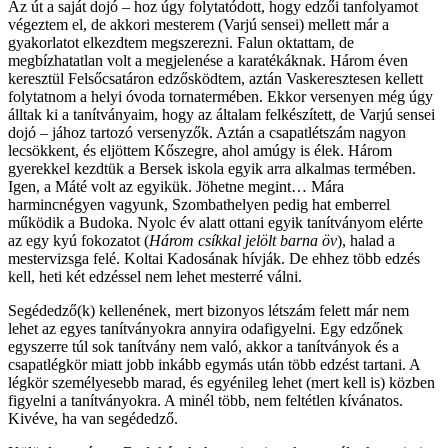
Az út a saját dojó – hoz úgy folytatódott, hogy edzői tanfolyamot
végeztem el, de akkori mesterem (Varjú sensei) mellett már a
gyakorlatot elkezdtem megszerezni. Falun oktattam, de
megbízhatatlan volt a megjelenése a karatékáknak. Három éven
keresztül Felsőcsatáron edzősködtem, aztán Vaskeresztesen kellett
folytatnom a helyi óvoda tornatermében. Ekkor versenyen még úgy
álltak ki a tanítványaim, hogy az általam felkészített, de Varjú sensei
dojó – jához tartozó versenyzők. Aztán a csapatlétszám nagyon
lecsökkent, és eljöttem Kőszegre, ahol amúgy is élek. Három
gyerekkel kezdtük a Bersek iskola egyik arra alkalmas termében.
Igen, a Máté volt az egyikük. Jöhetne megint… Mára
harmincnégyen vagyunk, Szombathelyen pedig hat emberrel
működik a Budoka. Nyolc év alatt ottani egyik tanítványom elérte
az egy kyú fokozatot (
Három csíkkal jelölt barna öv
), halad a
mestervizsga felé. Koltai Kadosának hívják. De ehhez több edzés
kell, heti két edzéssel nem lehet mesterré válni.
Segédedző(k) kellenének, mert bizonyos létszám felett már nem
lehet az egyes tanítványokra annyira odafigyelni. Egy edzőnek
egyszerre túl sok tanítvány nem való, akkor a tanítványok és a
csapatlégkör miatt jobb inkább egymás után több edzést tartani. A
légkör személyesebb marad, és egyénileg lehet (mert kell is) közben
figyelni a tanítványokra. A minél több, nem feltétlen kívánatos.
Kivéve, ha van segédedző.