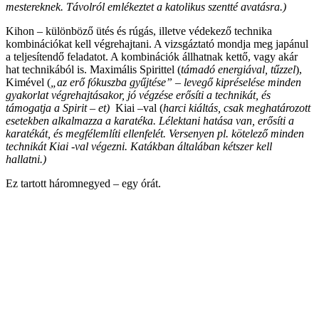
mestereknek. Távolról emlékeztet a katolikus szentté avatásra.)
Kihon – különböző ütés és rúgás, illetve védekező technika
kombinációkat kell végrehajtani. A vizsgáztató mondja meg japánul
a teljesítendő feladatot. A kombinációk állhatnak kettő, vagy akár
hat technikából is. Maximális Spirittel (
támadó energiával, tűzzel
),
Kimével (
„az erő fókuszba gyűjtése” – levegő kipréselése minden
gyakorlat végrehajtásakor, jó végzése erősíti a technikát, és
támogatja a Spirit – et)
Kiai –val (
harci kiáltás, csak meghatározott
esetekben alkalmazza a karatéka. Lélektani hatása van, erősíti a
karatékát, és megfélemlíti ellenfelét. Versenyen pl. kötelező minden
technikát Kiai -val végezni. Katákban általában kétszer kell
hallatni.)
Ez tartott háromnegyed – egy órát.