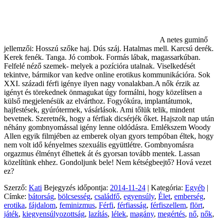
A netes guminő
jellemzői: Hosszú szőke haj. Dús száj. Hatalmas mell. Karcsú derék.
Kerek fenék. Tanga. Jó combok. Formás lábak, magassarkúban.
Felfelé néző szemek- melyek a pozícióra utalnak. Viselkedését
tekintve, bármikor van kedve online erotikus kommunikációra. Sok
XXI. századi férfi igénye ilyen nagy vonalakban.A nők érzik az
igényt és törekednek önmagukat úgy formálni, hogy közelítsen a
külső megjelenésük az elvárthoz. Fogyókúra, implantátumok,
hajfestések, gyúrótermek, vásárlások. Ami tőlük telik, mindent
bevetnek. Szeretnék, hogy a férfiak dicsérjék őket. Hajszolt nap után
néhány gombnyomással igény lenne oldódásra. Emlékszem Woody
Allen egyik filmjében az emberek olyan gyors tempóban éltek, hogy
nem volt idő kényelmes szexuális együttlétre. Gombnyomásra
orgazmus élményt élhettek át és gyorsan tovább mentek. Lassan
közelítünk ehhez. Gondoljunk bele! Nem kétségbeejtő? Hová vezet
ez?
Szerző:
Kati
Bejegyzés időpontja:
2014-11-24
| Kategória:
Egyéb
|
Címke:
bátorság
,
bölcsesség
,
családfő
,
egyensúly
,
Élet
,
emberség
,
erotika
,
fájdalom
,
feminizmus
,
Férfi
,
férfiasság
,
férfiszellem
,
flört
,
játék
,
kiegyensúlyozottság
,
lazítás
,
lélek
,
magány
,
megértés
,
nő
,
nők
,