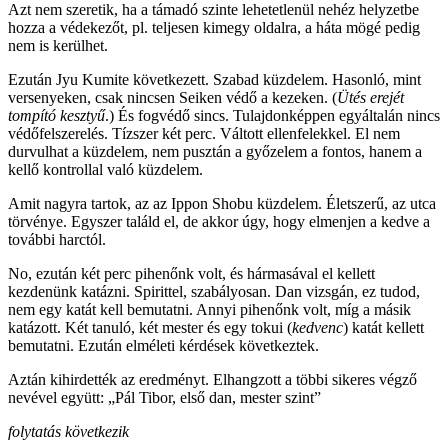
Azt nem szeretik, ha a támadó szinte lehetetlenül nehéz helyzetbe
hozza a védekezőt, pl. teljesen kimegy oldalra, a háta mögé pedig
nem is kerülhet.
Ezután Jyu Kumite következett. Szabad küzdelem. Hasonló, mint
versenyeken, csak nincsen Seiken védő a kezeken. (
Ütés erejét
tompító kesztyű
.) És fogvédő sincs. Tulajdonképpen egyáltalán nincs
védőfelszerelés. Tízszer két perc. Váltott ellenfelekkel. El nem
durvulhat a küzdelem, nem pusztán a győzelem a fontos, hanem a
kellő kontrollal való küzdelem.
Amit nagyra tartok, az az Ippon Shobu küzdelem. Életszerű, az utca
törvénye. Egyszer találd el, de akkor úgy, hogy elmenjen a kedve a
további harctól.
No, ezután két perc pihenőnk volt, és hármasával el kellett
kezdenünk katázni. Spirittel, szabályosan. Dan vizsgán, ez tudod,
nem egy katát kell bemutatni. Annyi pihenőnk volt, míg a másik
katázott. Két tanuló, két mester és egy tokui (
kedvenc
) katát kellett
bemutatni. Ezután elméleti kérdések következtek.
Aztán kihirdették az eredményt. Elhangzott a többi sikeres végző
nevével együtt: „Pál Tibor, első dan, mester szint”
folytatás következik