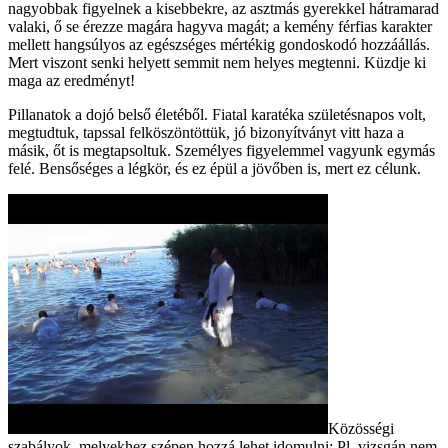
nagyobbak figyelnek a kisebbekre, az asztmás gyerekkel hátramarad
valaki, ő se érezze magára hagyva magát; a kemény férfias karakter
mellett hangsúlyos az egészséges mértékig gondoskodó hozzáállás.
Mert viszont senki helyett semmit nem helyes megtenni. Küzdje ki
maga az eredményt!
Pillanatok a dojó belső életéből. Fiatal karatéka születésnapos volt,
megtudtuk, tapssal felköszöntöttük, jó bizonyítványt vitt haza a
másik, őt is megtapsoltuk. Személyes figyelemmel vagyunk egymás
felé. Bensőséges a légkör, és ez épül a jövőben is, mert ez célunk.
Közösségi
szabályok, melyekhez szépen hozzá lehet idomulni: Pl. vizsgán nem