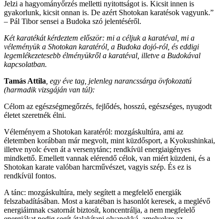
Jelzi a hagyományőrzés melletti nyitottságot is. Kicsit innen is
gyakorlunk, kicsit onnan is. De azért Shotokan karatésok vagyunk.”
– Pál Tibor sensei a Budoka szó jelentéséről.
Két karatékát kérdeztem először: mi a céljuk a karatéval, mi a
véleményük a Shotokan karatéról, a Budoka dojó-ról, és eddigi
legemlékezetesebb élményükről a karatéval, illetve a Budokával
kapcsolatban.
Tamás Attila
, egy éve tag, jelenleg narancssárga övfokozatú
(harmadik vizsgáján van túl):
Célom az egészségmegőrzés, fejlődés, hosszú, egészséges, nyugodt
életet szeretnék élni.
Véleményem a Shotokan karatéról: mozgáskultúra, ami az
életemben korábban már megvolt, mint küzdősport, a Kyokushinkai,
illetve nyolc éven át a versenytánc; rendkívül energiaigényes
mindkettő. Emellett vannak elérendő célok, van miért küzdeni, és a
Shotokan karate valóban harcművészet, vagyis szép. És ez is
rendkívül fontos.
A tánc: mozgáskultúra, mely segített a megfelelő energiák
felszabadításában. Most a karatéban is hasonlót keresek, a meglévő
energiáimnak csatornát biztosít, koncentrálja, a nem megfelelő
energiákat pedig segít átalakítani olyanokká, amelyekre az