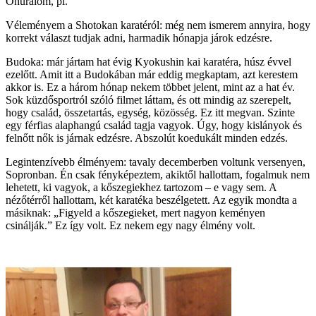
Önuralom, pl.
Véleményem a Shotokan karatéról: még nem ismerem annyira, hogy
korrekt választ tudjak adni, harmadik hónapja járok edzésre.
Budoka: már jártam hat évig Kyokushin kai karatéra, húsz évvel
ezelőtt. Amit itt a Budokában már eddig megkaptam, azt kerestem
akkor is. Ez a három hónap nekem többet jelent, mint az a hat év.
Sok küzdősportról szóló filmet láttam, és ott mindig az szerepelt,
hogy család, összetartás, egység, közösség. Ez itt megvan. Szinte
egy férfias alaphangú család tagja vagyok. Úgy, hogy kislányok és
felnőtt nők is járnak edzésre. Abszolút koedukált minden edzés.
Legintenzívebb élményem: tavaly decemberben voltunk versenyen,
Sopronban. Én csak fényképeztem, akiktől hallottam, fogalmuk nem
lehetett, ki vagyok, a kőszegiekhez tartozom – e vagy sem. A
nézőtérről hallottam, két karatéka beszélgetett. Az egyik mondta a
másiknak: „Figyeld a kőszegieket, mert nagyon keményen
csinálják.” Ez így volt. Ez nekem egy nagy élmény volt.