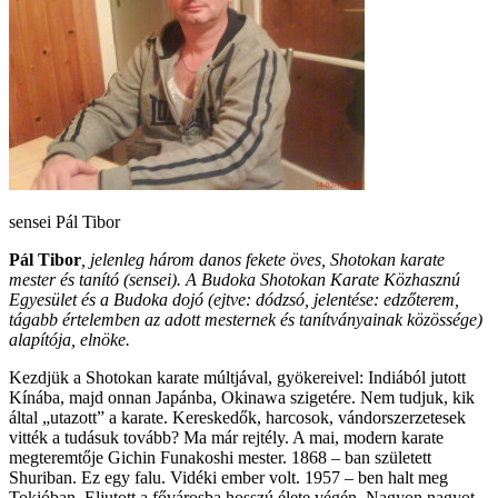
sensei Pál Tibor
Pál Tibor
, jelenleg három danos fekete öves, Shotokan karate
mester és tanító (sensei). A Budoka Shotokan Karate Közhasznú
Egyesület és a Budoka dojó (ejtve: dódzsó, jelentése: edzőterem,
tágabb értelemben az adott mesternek és tanítványainak közössége)
alapítója, elnöke.
Kezdjük a Shotokan karate múltjával, gyökereivel: Indiából jutott
Kínába, majd onnan Japánba, Okinawa szigetére. Nem tudjuk, kik
által „utazott” a karate. Kereskedők, harcosok, vándorszerzetesek
vitték a tudásuk tovább? Ma már rejtély. A mai, modern karate
megteremtője Gichin Funakoshi mester. 1868 – ban született
Shuriban. Ez egy falu. Vidéki ember volt. 1957 – ben halt meg
Tokióban. Eljutott a fővárosba hosszú élete végén. Nagyon nagyot