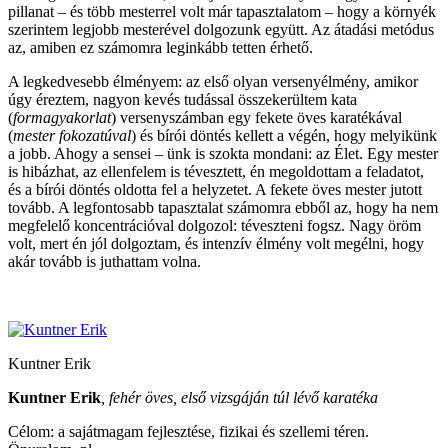
pillanat – és több mesterrel volt már tapasztalatom – hogy a környék
szerintem legjobb mesterével dolgozunk együtt. Az átadási metódus
az, amiben ez számomra leginkább tetten érhető.
A legkedvesebb élményem: az első olyan versenyélmény, amikor
úgy éreztem, nagyon kevés tudással összekerültem kata
(
formagyakorlat
) versenyszámban egy fekete öves karatékával
(
mester fokozatúval
) és bírói döntés kellett a végén, hogy melyikünk
a jobb. Ahogy a sensei – ünk is szokta mondani: az Élet. Egy mester
is hibázhat, az ellenfelem is tévesztett, én megoldottam a feladatot,
és a bírói döntés oldotta fel a helyzetet. A fekete öves mester jutott
tovább. A legfontosabb tapasztalat számomra ebből az, hogy ha nem
megfelelő koncentrációval dolgozol: téveszteni fogsz. Nagy öröm
volt, mert én jól dolgoztam, és intenzív élmény volt megélni, hogy
akár tovább is juthattam volna.
Kuntner Erik
Kuntner Erik
, fehér öves, első vizsgáján túl lévő karatéka
Célom: a sajátmagam fejlesztése, fizikai és szellemi téren.