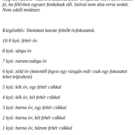
jó, ha félévben egyszer fordulnak elő. Szóval nem ütsz-versz senkit.
Nem edzői módszer.
Kiegészítés: Shotokan karate felnőtt övfokozatok.
10-9 kyú: fehér öv.
8 kyú: sárga öv
7 kyú: narancssárga öv
6 kyú: zöld öv (innentől fogva egy vizsgán már csak egy fokozatot
lehet teljesíteni)
5 kyú: kék öv, egy fehér csíkkal
4 kyú: kék öv, két fehér csíkkal
3 kyú: barna öv, egy fehér csíkkal
2 kyú: barna öv, két fehér csíkkal
1 kyú: barna öv, három fehér csíkkal