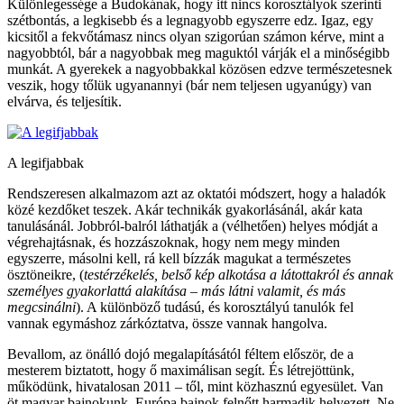
Különlegessége a Budokának, hogy itt nincs korosztályok szerinti
szétbontás, a legkisebb és a legnagyobb egyszerre edz. Igaz, egy
kicsitől a fekvőtámasz nincs olyan szigorúan számon kérve, mint a
nagyobbtól, bár a nagyobbak meg maguktól várják el a minőségibb
munkát. A gyerekek a nagyobbakkal közösen edzve természetesnek
veszik, hogy tőlük ugyanannyi (bár nem teljesen ugyanúgy) van
elvárva, és teljesítik.
A legifjabbak
Rendszeresen alkalmazom azt az oktatói módszert, hogy a haladók
közé kezdőket teszek. Akár technikák gyakorlásánál, akár kata
tanulásánál. Jobbról-balról láthatják a (vélhetően) helyes módját a
végrehajtásnak, és hozzászoknak, hogy nem megy minden
egyszerre, másolni kell, rá kell bízzák magukat a természetes
ösztöneikre, (
testérzékelés, belső kép alkotása a látottakról és annak
személyes gyakorlattá alakítása – más látni valamit, és más
megcsinálni
). A különböző tudású, és korosztályú tanulók fel
vannak egymáshoz zárkóztatva, össze vannak hangolva.
Bevallom, az önálló dojó megalapításától féltem először, de a
mesterem biztatott, hogy ő maximálisan segít. És létrejöttünk,
működünk, hivatalosan 2011 – től, mint közhasznú egyesület. Van
öt magyar bajnokunk, Európa bajnok felnőtt harmadik helyezett. Ne