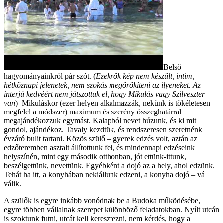
Belső
hagyományainkról pár szót. (
Ezekrők kép nem készült, intim,
hétköznapi jelenetek, nem szokás megörökíteni az ilyeneket. Az
interjú kedvéért nem játszottuk el, hogy Mikulás vagy Szilveszter
van
) Mikuláskor (ezer helyen alkalmazzák, nekünk is tökéletesen
megfelel a módszer) maximum és szerény összeghatárral
megajándékozzuk egymást. Kalapból nevet húzunk, és ki mit
gondol, ajándékoz. Tavaly kezdtük, és rendszeresen szeretnénk
évzáró bulit tartani. Közös szülő – gyerek edzés volt, aztán az
edzőteremben asztalt állítottunk fel, és mindennapi edzéseink
helyszínén, mint egy második otthonban, jót ettünk-ittunk,
beszélgettünk, nevettünk. Egyébként a dojó az a hely, ahol edzünk.
Tehát ha itt, a konyhában nekiállunk edzeni, a konyha dojó – vá
válik.
A szülők is egyre inkább vonódnak be a Budoka működésébe,
egyre többen vállalnak szerepet különböző feladatokban. Nyílt utcán
is szoktunk futni, utcát kell keresztezni, nem kérdés, hogy a