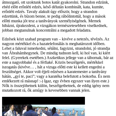
átmozgató, ott szoktunk botos katát gyakorolni. Strandon edzünk,
ebéd előtt erőnléti edzés, késő délután kombinált, kata, kumite,
erőnléti edzés. Tavaly alakult úgy először, hogy a strandon
edzettünk, és bízom benne, te pedig rábólintottál, hogy a mások
előtti munka jót tesz a tanítványok személyiségének. Mernek
hibázni, újrakezdeni, a vizsgákon természetesebben viselkednek,
jobban megtanulnak koncentrálni a megadott feladatra.
Edzések közt szabad program van – kivéve a netezés, tévézés. Az
nagyon mértékkel és a hazatelefonálás is meghatározott időben.
Lehet a faluval ismerkedni, sétálni, fagyizni, strandolni, jó strandja
van Ábrahámhegynek. De mindig tudnom kell, ki hol van, ki kiért
felel. (Gyerekek esetében.) Aszketikus jellege van a tábornak, bár az
este a nagyobbaké és a férfiaké. Közös beszélgetés, mértékkel
iszogatás (kivéve… , hát a vizsga előtti este ki kellett engedni a
feszültséget. Akkor volt éjjeli edzésen a karatemester a tanítvány
hátán, „gyí te, paci”; vagy a karatéka belefutott a bokorba. És nem
emlékezett rá másnap! :-) Igaz, egy évben egyszer van ilyen este.)
Nők is összejöhetnek külön, beszélgethetnek, de eddig igény nem
mutatkozott rá, ők amúgy is kevesebben vannak jelen.