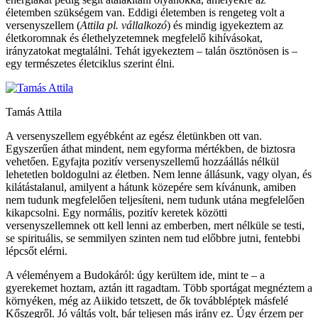
életemben szükségem van. Eddigi életemben is rengeteg volt a
versenyszellem (
Attila pl. vállalkozó
) és mindig igyekeztem az
életkoromnak és élethelyzetemnek megfelelő kihívásokat,
irányzatokat megtalálni. Tehát igyekeztem – talán ösztönösen is –
egy természetes életciklus szerint élni.
Tamás Attila
A versenyszellem egyébként az egész életünkben ott van.
Egyszerűen áthat mindent, nem egyforma mértékben, de biztosra
vehetően. Egyfajta pozitív versenyszellemű hozzáállás nélkül
lehetetlen boldogulni az életben. Nem lenne állásunk, vagy olyan, és
kilátástalanul, amilyent a hátunk közepére sem kívánunk, amiben
nem tudunk megfelelően teljesíteni, nem tudunk utána megfelelően
kikapcsolni. Egy normális, pozitív keretek közötti
versenyszellemnek ott kell lenni az emberben, mert nélküle se testi,
se spirituális, se semmilyen szinten nem tud előbbre jutni, fentebbi
lépcsőt elérni.
A véleményem a Budokáról: úgy kerültem ide, mint te – a
gyerekemet hoztam, aztán itt ragadtam. Több sportágat megnéztem a
környéken, még az Aiikido tetszett, de ők továbbléptek másfelé
Kőszegről. Jó váltás volt, bár teljesen más irány ez. Úgy érzem per