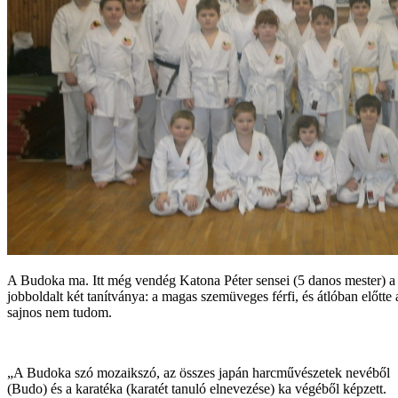
A Budoka ma. Itt még vendég Katona Péter sensei (5 danos mester) a 
jobboldalt két tanítványa: a magas szemüveges férfi, és átlóban előt
sajnos nem tudom.
„A Budoka szó mozaikszó, az összes japán harcművészetek nevéből
(Budo) és a karatéka (karatét tanuló elnevezése) ka végéből képzett.