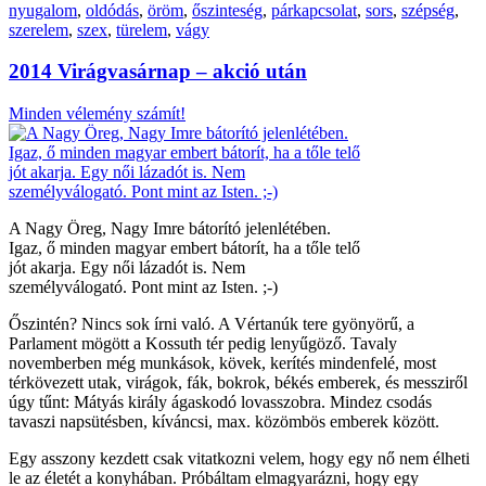
nyugalom
,
oldódás
,
öröm
,
őszinteség
,
párkapcsolat
,
sors
,
szépség
,
szerelem
,
szex
,
türelem
,
vágy
2014 Virágvasárnap – akció után
Minden vélemény számít!
A Nagy Öreg, Nagy Imre bátorító jelenlétében.
Igaz, ő minden magyar embert bátorít, ha a tőle telő
jót akarja. Egy női lázadót is. Nem
személyválogató. Pont mint az Isten. ;-)
Őszintén? Nincs sok írni való. A Vértanúk tere gyönyörű, a
Parlament mögött a Kossuth tér pedig lenyűgöző. Tavaly
novemberben még munkások, kövek, kerítés mindenfelé, most
térkövezett utak, virágok, fák, bokrok, békés emberek, és messziről
úgy tűnt: Mátyás király ágaskodó lovasszobra. Mindez csodás
tavaszi napsütésben, kíváncsi, max. közömbös emberek között.
Egy asszony kezdett csak vitatkozni velem, hogy egy nő nem élheti
le az életét a konyhában. Próbáltam elmagyarázni, hogy egy