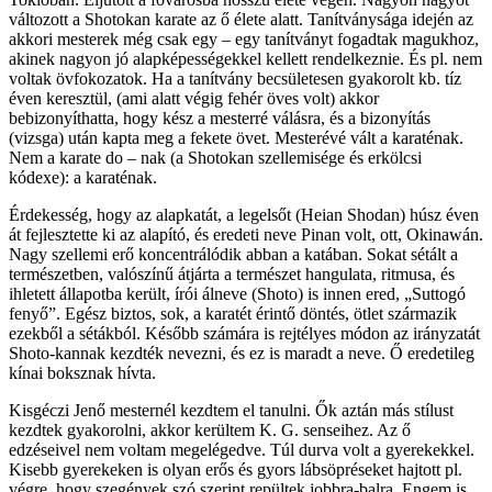
változott a Shotokan karate az ő élete alatt. Tanítványsága idején az
akkori mesterek még csak egy – egy tanítványt fogadtak magukhoz,
akinek nagyon jó alapképességekkel kellett rendelkeznie. És pl. nem
voltak övfokozatok. Ha a tanítvány becsületesen gyakorolt kb. tíz
éven keresztül, (ami alatt végig fehér öves volt) akkor
bebizonyíthatta, hogy kész a mesterré válásra, és a bizonyítás
(vizsga) után kapta meg a fekete övet. Mesterévé vált a karaténak.
Nem a karate do – nak (a Shotokan szellemisége és erkölcsi
kódexe): a karaténak.
Érdekesség, hogy az alapkatát, a legelsőt (Heian Shodan) húsz éven
át fejlesztette ki az alapító, és eredeti neve Pinan volt, ott, Okinawán.
Nagy szellemi erő koncentrálódik abban a katában. Sokat sétált a
természetben, valószínű átjárta a természet hangulata, ritmusa, és
ihletett állapotba került, írói álneve (Shoto) is innen ered, „Suttogó
fenyő”. Egész biztos, sok, a karatét érintő döntés, ötlet származik
ezekből a sétákból. Később számára is rejtélyes módon az irányzatát
Shoto-kannak kezdték nevezni, és ez is maradt a neve. Ő eredetileg
kínai boksznak hívta.
Kisgéczi Jenő mesternél kezdtem el tanulni. Ők aztán más stílust
kezdtek gyakorolni, akkor kerültem K. G. senseihez. Az ő
edzéseivel nem voltam megelégedve. Túl durva volt a gyerekekkel.
Kisebb gyerekeken is olyan erős és gyors lábsöpréseket hajtott pl.
végre, hogy szegények szó szerint repültek jobbra-balra. Engem is