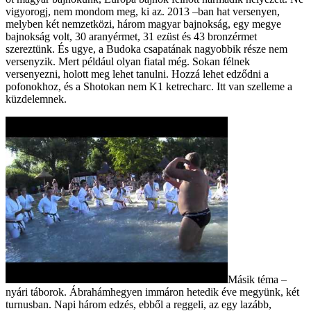
vigyorogj, nem mondom meg, ki az. 2013 –ban hat versenyen,
melyben két nemzetközi, három magyar bajnokság, egy megye
bajnokság volt, 30 aranyérmet, 31 ezüst és 43 bronzérmet
szereztünk. És ugye, a Budoka csapatának nagyobbik része nem
versenyzik. Mert például olyan fiatal még. Sokan félnek
versenyezni, holott meg lehet tanulni. Hozzá lehet edződni a
pofonokhoz, és a Shotokan nem K1 ketrecharc. Itt van szelleme a
küzdelemnek.
Másik téma –
nyári táborok. Ábrahámhegyen immáron hetedik éve megyünk, két
turnusban. Napi három edzés, ebből a reggeli, az egy lazább,