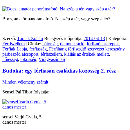
Bocs, amatőr panorámafotó. Na szép a tér, vagy szép a tér?
Szerző:
Toplak Zoltán
Bejegyzés időpontja:
2014-04-13
| Kategória:
Férfiszellem
| Címke:
bátorság
,
demonstráció
,
férfi-női szerepek
,
Férfiak Lapja
,
férfiasság
,
Férfihang férfisegítő szervezet keresztény
párbeszéd alcsoport
,
férfiszellem
,
kiállás az értékek mellett
,
nőiesség
,
tökösség
,
Virágvasárnap
Budoka: egy férfiasan családias közösség 2. rész
Minden vélemény számít!
Sensei Pál Tibor folytatja:
sensei Varjú Gyula, 5
danos mester