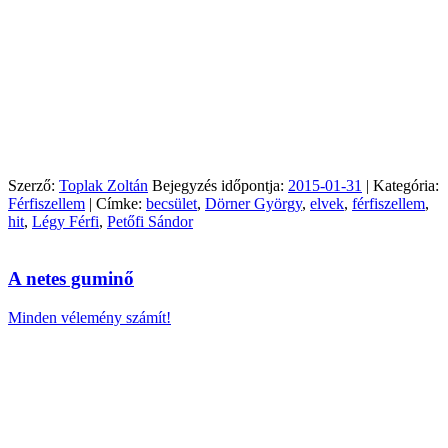
Szerző:
Toplak Zoltán
Bejegyzés időpontja:
2015-01-31
| Kategória:
Férfiszellem
| Címke:
becsület
,
Dörner György
,
elvek
,
férfiszellem
,
hit
,
Légy Férfi
,
Petőfi Sándor
A netes guminő
Minden vélemény számít!