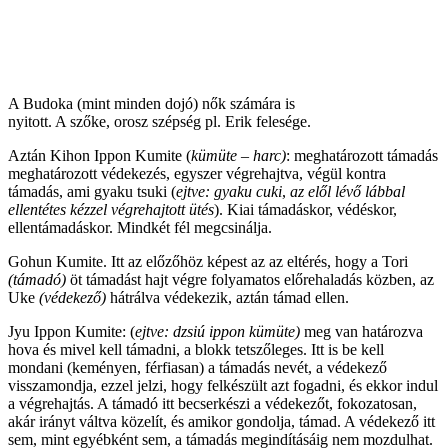
A Budoka (mint minden dojó) nők számára is
nyitott. A szőke, orosz szépség pl. Erik felesége.
Aztán Kihon Ippon Kumite (
kümüte – harc)
: meghatározott támadás
meghatározott védekezés, egyszer végrehajtva, végül kontra
támadás, ami gyaku tsuki (
ejtve: gyaku cuki
,
az elől lévő lábbal
ellentétes kézzel végrehajtott ütés
). Kiai támadáskor, védéskor,
ellentámadáskor. Mindkét fél megcsinálja.
Gohun Kumite. Itt az előzőhöz képest az az eltérés, hogy a Tori
(támadó)
öt támadást hajt végre folyamatos előrehaladás közben, az
Uke
(védekező)
hátrálva védekezik, aztán támad ellen.
Jyu Ippon Kumite: (
ejtve: dzsiú ippon kümüte)
meg van határozva
hova és mivel kell támadni, a blokk tetszőleges. Itt is be kell
mondani (keményen, férfiasan) a támadás nevét, a védekező
visszamondja, ezzel jelzi, hogy felkészült azt fogadni, és ekkor indul
a végrehajtás. A támadó itt becserkészi a védekezőt, fokozatosan,
akár irányt váltva közelít, és amikor gondolja, támad. A védekező itt
sem, mint egyébként sem, a támadás megindításáig nem mozdulhat.