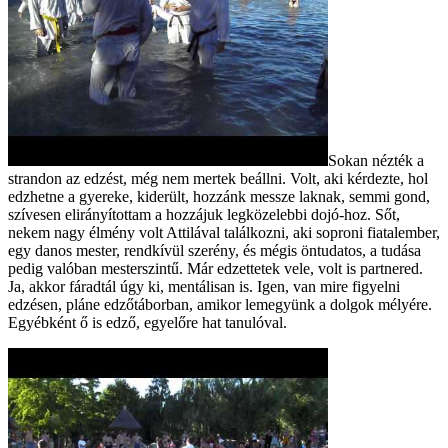
Sokan nézték a
strandon az edzést, még nem mertek beállni. Volt, aki kérdezte, hol
edzhetne a gyereke, kiderült, hozzánk messze laknak, semmi gond,
szívesen elirányítottam a hozzájuk legközelebbi dojó-hoz. Sőt,
nekem nagy élmény volt Attilával találkozni, aki soproni fiatalember,
egy danos mester, rendkívül szerény, és mégis öntudatos, a tudása
pedig valóban mesterszintű. Már edzettetek vele, volt is partnered.
Ja, akkor fáradtál úgy ki, mentálisan is. Igen, van mire figyelni
edzésen, pláne edzőtáborban, amikor lemegyünk a dolgok mélyére.
Egyébként ő is edző, egyelőre hat tanulóval.