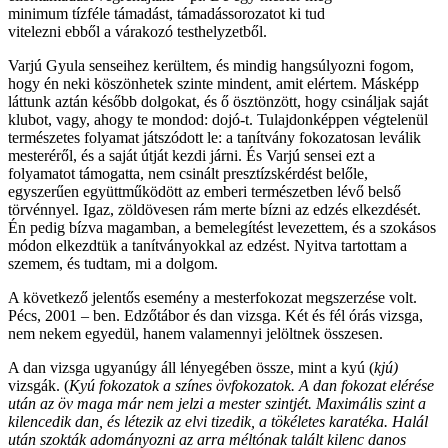
minimum tízféle támadást, támadássorozatot ki tud
vitelezni ebből a várakozó testhelyzetből.
Varjú Gyula senseihez kerültem, és mindig hangsúlyozni fogom,
hogy én neki köszönhetek szinte mindent, amit elértem. Másképp
láttunk aztán később dolgokat, és ő ösztönzött, hogy csináljak saját
klubot, vagy, ahogy te mondod: dojó-t. Tulajdonképpen végtelenül
természetes folyamat játszódott le: a tanítvány fokozatosan leválik
mesteréről, és a saját útját kezdi járni. És Varjú sensei ezt a
folyamatot támogatta, nem csinált presztízskérdést belőle,
egyszerűen együttműködött az emberi természetben lévő belső
törvénnyel. Igaz, zöldövesen rám merte bízni az edzés elkezdését.
Én pedig bízva magamban, a bemelegítést levezettem, és a szokásos
módon elkezdtük a tanítványokkal az edzést. Nyitva tartottam a
szemem, és tudtam, mi a dolgom.
A következő jelentős esemény a mesterfokozat megszerzése volt.
Pécs, 2001 – ben. Edzőtábor és dan vizsga. Két és fél órás vizsga,
nem nekem egyedül, hanem valamennyi jelöltnek összesen.
A dan vizsga ugyanúgy áll lényegében össze, mint a kyú (
kjú)
vizsgák. (
Kyú fokozatok a színes övfokozatok. A dan fokozat elérése
után az öv maga már nem jelzi a mester szintjét. Maximális szint a
kilencedik dan, és létezik az elvi tizedik, a tökéletes karatéka. Halál
után szokták adományozni az arra méltónak talált kilenc danos