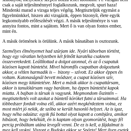
csak a saját teljesítménnyel foglalkozunk, megvolt, spuri haza!
Mindenki marad a vizsga teljes végéig. Megtiszteljük egymást a
figyelmünkkel, hiszen aki vizsgázik, éppen bizonyít, élete egyik
legkomolyabb erőfeszítését végzi. A másik teljesítménye is van
annyira fontos, mint a sajátom. Mert ő is van olyan fontos ember,
mint én.
A másik örömének is örülünk. A másik bánatában is osztozunk.
Személyes élményemet had szúrjam ide. Nyári táborban történt,
hogy egy váratlan helyzetben két felnőtt karatéka csaknem
összeverekedett. Leállítottad a dolgot azonnal, és az ő csapatuk
közösen kapott büntetést. Mivel háromfős csapatban dolgoztunk
akkor, a vétlen harmadik is – bizony – szívott. Ez akkor éppen én
voltam. Katonaságnál bevett módszer, a csapat közösen szív,
közösen megy kitüntetésre. Mert a másik akkor is csapattársam,
akkor is tanulótársam vagy barátom, ha éppen büntetést kapok
miatta. A bajban is társak is vagyunk. Megmondom őszintén –
megtiszteltetés volt azokat a büntető köröket futni a társaimmal. Ha
többedszer fordult volna elő, akkor azért megkérdeztem volna, ez
most miért jó nekik, de szóba se került hasonló helyzet. Az is igaz,
hogy néha odaütsz: egyik fiú bottal olyat kapott a combjára, amikor
hibázott, hogy bekékült, én is kaptam olyan gyomorütést, hogy fél
percig próbáltam utána levegőt venni. De ez is kell, a fájdalmat is
meg kell szokni. Viszont a Budoka akkor se Spárta! Mert ilyen esetek