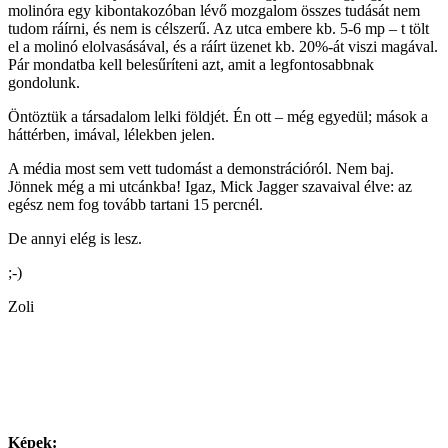
molinóra egy kibontakozóban lévő mozgalom összes tudását nem
tudom ráírni, és nem is célszerű. Az utca embere kb. 5-6 mp – t tölt
el a molinó elolvasásával, és a ráírt üzenet kb. 20%-át viszi magával.
Pár mondatba kell belesűríteni azt, amit a legfontosabbnak
gondolunk.
Öntöztük a társadalom lelki földjét. Én ott – még egyedül; mások a
háttérben, imával, lélekben jelen.
A média most sem vett tudomást a demonstrációról. Nem baj.
Jönnek még a mi utcánkba! Igaz, Mick Jagger szavaival élve: az
egész nem fog tovább tartani 15 percnél.
De annyi elég is lesz.
;-)
Zoli
Képek: