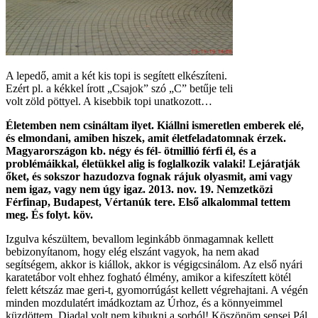
A lepedő, amit a két kis topi is segített elkészíteni.
Ezért pl. a kékkel írott „Csajok” szó „C” betűje teli
volt zöld pöttyel. A kisebbik topi unatkozott…
Életemben nem csináltam ilyet. Kiállni ismeretlen emberek elé,
és elmondani, amiben hiszek, amit életfeladatomnak érzek.
Magyarországon kb. négy és fél- ötmillió férfi él, és a
problémáikkal, életükkel alig is foglalkozik valaki! Lejáratják
őket, és sokszor hazudozva fognak rájuk olyasmit, ami vagy
nem igaz, vagy nem úgy igaz. 2013. nov. 19. Nemzetközi
Férfinap, Budapest, Vértanúk tere. Első alkalommal tettem
meg. És folyt. köv.
Izgulva készültem, bevallom leginkább önmagamnak kellett
bebizonyítanom, hogy elég elszánt vagyok, ha nem akad
segítségem, akkor is kiállok, akkor is végigcsinálom. Az első nyári
karatetábor volt ehhez fogható élmény, amikor a kifeszített kötél
felett kétszáz mae geri-t, gyomorrúgást kellett végrehajtani. A végén
minden mozdulatért imádkoztam az Úrhoz, és a könnyeimmel
küzdöttem. Diadal volt nem kibukni a sorból! Köszönöm sensei Pál