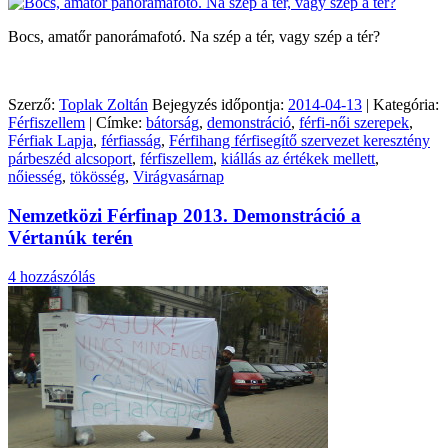
Bocs, amatőr panorámafotó. Na szép a tér, vagy szép a tér?
Szerző:
Toplak Zoltán
Bejegyzés időpontja:
2014-04-13
| Kategória:
Férfiszellem
| Címke:
bátorság
,
demonstráció
,
férfi-női szerepek
,
Férfiak Lapja
,
férfiasság
,
Férfihang férfisegítő szervezet keresztény
párbeszéd alcsoport
,
férfiszellem
,
kiállás az értékek mellett
,
nőiesség
,
tökösség
,
Virágvasárnap
Nemzetközi Férfinap 2013. Demonstráció a
Vértanúk terén
4 hozzászólás