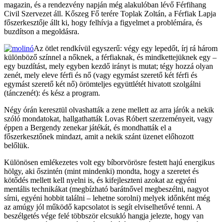
magazin, és a rendezvény napján még alakulóban lévő Férfihang
Civil Szervezet áll. Kőszeg Fő terére Toplak Zoltán, a Férfiak Lapja
főszerkesztője állt ki, hogy felhívja a figyelmet a problémára, és
buzdítson a megoldásra.
Az ötlet rendkívül egyszerű: végy egy lepedőt, írj rá három
különböző színnel a nőknek, a férfiaknak, és mindkettejüknek egy –
egy buzdítást, mely egyben kezdő irányt is mutat; tégy hozzá olyan
zenét, mely eleve férfi és nő (vagy egymást szerető két férfi és
egymást szerető két nő) örömteljes együttlétét hivatott szolgálni
(tánczenét): és kész a program.
Négy órán keresztül olvashatták a zene mellett az arra járók a nekik
szóló mondatokat, hallgathatták Lovas Róbert szerzeményeit, vagy
éppen a Bergendy zenekar játékát, és mondhatták el a
főszerkesztőnek mindazt, amit a nekik szánt üzenet előhozott
belőlük.
Különösen emlékezetes volt egy bíborvörösre festett hajú energikus
hölgy, aki őszintén (mint mindenki) mondta, hogy a szeretet és
kötődés mellett kell nyelni is, és kifejleszteni azokat az egyéni
mentális technikákat (megbízható barátnővel megbeszélni, nagyot
sírni, egyéni hobbit találni – lehetne sorolni) melyek időnként még
az amúgy jól működő kapcsolatot is segít elviselhetővé tenni. A
beszélgetés vége felé többször elcsukló hangja jelezte, hogy van