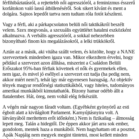
férfihibáztatásról, a rejtettebb női agresszióról, a feminizmus ésszerű
korlátokon való lassú átbillenéséről. Sok sikert kívánt és ment a
dolgára. Sajnos lepedőt tartva nem tudtam róla fotót készíteni.
Vagy a férfi, aki a párkapcsolaton belüli női taktikákról beszélt
velem. Szex megvonás, a szexuális együttlétet hatalmi eszközként
alkalmazva. A verbális agresszióról, a sokkal nehezebben
bizonyítható finom kis megalázásokról, a lelki trükkökről.
Aztán az a másik, aki vitába szállt velem, és közölte, hogy a NANE
szervezetnek mindenben igaza van. Mikor elkezdtem érvelni, hogy
például a szervezet azon állítása, miszerint a Családon Belüli
Erőszakot 95%-ban férfiak követnek el nők és gyermekek ellen,
nem igaz, és mivel jó eséllyel a szervezet ezt tudja (ha pedig nem,
akkor miért nem?), tehát így már egyenesen hazugság. Az objektív
tények magyar rendőrségi statisztikákból, vagy hiteles, tudományos
amerikai munkákból kimutathatók. Bizony hamar odébb állt a
fiatalember. Hát, öreg, nem voltál elég felkészült.
A végén már nagyon fáradt voltam. (Egyébként gyönyörű az esti
égbolt alatt a kivilágított Parlament. Karnyújtásnyira volt. A
látványából merítettem erőt időnként.) Nem is fizikailag – álmosság
lepett meg. Talán a hidegtől. De éppen akkor járt arra sok ember,
gondolom, mentek haza a munkából. Nem hagyhattam ott a posztot,
Apák Napjáig nem megyek megint tüntetni, most kellett minden