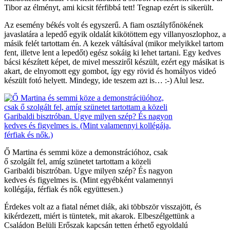
Tibor az élményt, ami kicsit férfibbá tett! Tegnap ezért is sikerült.
Az esemény békés volt és egyszerű. A fiam osztályfőnökének
javaslatára a lepedő egyik oldalát kikötöttem egy villanyoszlophoz, a
másik felét tartottam én. A kezek váltásával (mikor melyikkel tartom
fent, illetve lent a lepedőt) egész sokáig ki lehet tartani. Egy kedves
bácsi készített képet, de mivel messziről készült, ezért egy másikat is
akart, de elnyomott egy gombot, így egy rövid és homályos videó
készült fotó helyett. Mindegy, ide teszem azt is… :-) Alul lesz.
Ő Martina és semmi köze a demonstrációhoz, csak
ő szolgált fel, amíg szünetet tartottam a közeli
Garibaldi bisztróban. Ugye milyen szép? És nagyon
kedves és figyelmes is. (Mint egyébként valamennyi
kollégája, férfiak és nők együttesen.)
Érdekes volt az a fiatal német diák, aki többször visszajött, és
kikérdezett, miért is tüntetek, mit akarok. Elbeszélgettünk a
Családon Belüli Erőszak kapcsán tetten érhető egyoldalú