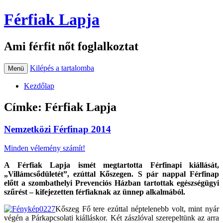
Férfiak Lapja
Ami férfit nőt foglalkoztat
Kilépés a tartalomba
Menü
Kezdőlap
Címke:
Férfiak Lapja
Nemzetközi Férfinap 2014
Minden vélemény számít!
A Férfiak Lapja ismét megtartotta Férfinapi kiállását,
„Villámcsődületét”, ezúttal Kőszegen. S pár nappal Férfinap
előtt a szombathelyi Prevenciós Házban tartottak egészségügyi
szűrést – kifejezetten férfiaknak az ünnep alkalmából.
Kőszeg Fő tere ezúttal néptelenebb volt, mint nyár
végén a Párkapcsolati kiálláskor. Két zászlóval szerepeltünk az arra