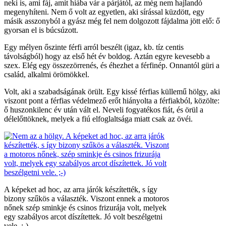
neki is, ami fáj, amit hiába vár a párjától, az még nem hajlandó
megenyhíteni. Nem ő volt az egyetlen, aki sírással küzdött, egy
másik asszonyból a gyász még fel nem dolgozott fájdalma jött elő: ő
gyorsan el is búcsúzott.
Egy mélyen őszinte férfi arról beszélt (igaz, kb. tíz centis
távolságból) hogy az első hét év boldog. Aztán egyre kevesebb a
szex. Elég egy összezörrenés, és éhezhet a férfinép. Onnantól güri a
család, alkalmi örömökkel.
Volt, aki a szabadságának örült. Egy kissé férfias küllemű hölgy, aki
viszont pont a férfias védelmező erőt hiányolta a férfiakból, közölte:
ő huszonkilenc év után vált el. Neveli fogyatékos fiát, és örül a
délelőttöknek, melyek a fiú elfoglaltsága miatt csak az övéi.
A képeket ad hoc, az arra járók készítették, s így
bizony szűkös a választék. Viszont ennek a motoros
nőnek szép sminkje és csinos frizurája volt, melyek
egy szabályos arcot díszítettek. Jó volt beszélgetni
vele. ;-)