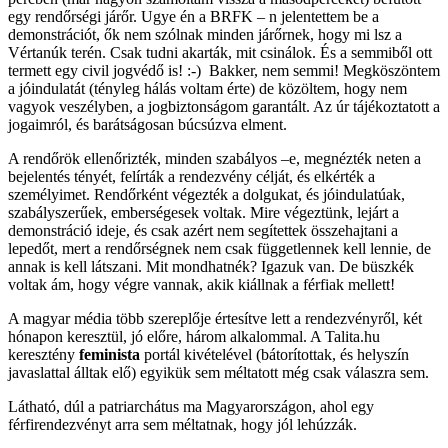
egy rendőrségi járőr. Ugye én a BRFK – n jelentettem be a
demonstrációt, ők nem szólnak minden járőrnek, hogy mi lsz a
Vértanúk terén. Csak tudni akarták, mit csinálok. És a semmiből ott
termett egy civil jogvédő is! :-) Bakker, nem semmi! Megköszöntem
a jóindulatát (tényleg hálás voltam érte) de közöltem, hogy nem
vagyok veszélyben, a jogbiztonságom garantált. Az úr tájékoztatott a
jogaimról, és barátságosan búcsúzva elment.
A rendőrök ellenőrizték, minden szabályos –e, megnézték neten a
bejelentés tényét, felírták a rendezvény célját, és elkérték a
személyimet. Rendőrként végezték a dolgukat, és jóindulatúak,
szabályszerűek, emberségesek voltak. Mire végeztünk, lejárt a
demonstráció ideje, és csak azért nem segítettek összehajtani a
lepedőt, mert a rendőrségnek nem csak függetlennek kell lennie, de
annak is kell látszani. Mit mondhatnék? Igazuk van. De büszkék
voltak ám, hogy végre vannak, akik kiállnak a férfiak mellett!
A magyar média több szereplője értesítve lett a rendezvényről, két
hónapon keresztül, jó előre, három alkalommal. A Talita.hu
keresztény
feminista
portál kivételével (bátorítottak, és helyszín
javaslattal álltak elő) egyikük sem méltatott még csak válaszra sem.
Látható, dúl a patriarchátus ma Magyarországon, ahol egy
férfirendezvényt arra sem méltatnak, hogy jól lehúzzák.