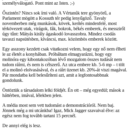
személyválogató. Pont mint az Isten. ;-)
Őszintén? Nincs sok írni való. A Vértanúk tere gyönyörű, a
Parlament mögött a Kossuth tér pedig lenyűgöző. Tavaly
novemberben még munkások, kövek, kerítés mindenfelé, most
térkövezett utak, virágok, fák, bokrok, békés emberek, és messziről
úgy tűnt: Mátyás király ágaskodó lovasszobra. Mindez csodás
tavaszi napsütésben, kíváncsi, max. közömbös emberek között.
Egy asszony kezdett csak vitatkozni velem, hogy egy nő nem élheti
le az életét a konyhában. Próbáltam elmagyarázni, hogy egy
molinóra egy kibontakozóban lévő mozgalom összes tudását nem
tudom ráírni, és nem is célszerű. Az utca embere kb. 5-6 mp – t tölt
el a molinó elolvasásával, és a ráírt üzenet kb. 20%-át viszi magával.
Pár mondatba kell belesűríteni azt, amit a legfontosabbnak
gondolunk.
Öntöztük a társadalom lelki földjét. Én ott – még egyedül; mások a
háttérben, imával, lélekben jelen.
A média most sem vett tudomást a demonstrációról. Nem baj.
Jönnek még a mi utcánkba! Igaz, Mick Jagger szavaival élve: az
egész nem fog tovább tartani 15 percnél.
De annyi elég is lesz.