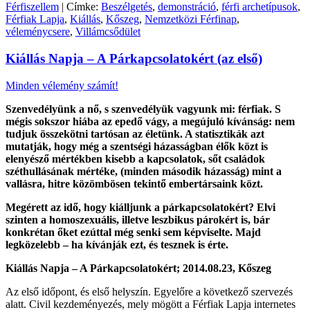
Férfiszellem
| Címke:
Beszélgetés
,
demonstráció
,
férfi archetípusok
,
Férfiak Lapja
,
Kiállás
,
Kőszeg
,
Nemzetközi Férfinap
,
véleménycsere
,
Villámcsődület
Kiállás Napja – A Párkapcsolatokért (az első)
Minden vélemény számít!
Szenvedélyünk a nő, s szenvedélyük vagyunk mi: férfiak. S
mégis sokszor hiába az epedő vágy, a megújuló kívánság: nem
tudjuk összekötni tartósan az életünk. A statisztikák azt
mutatják, hogy még a szentségi házasságban élők közt is
elenyésző mértékben kisebb a kapcsolatok, sőt családok
széthullásának mértéke, (minden második házasság) mint a
vallásra, hitre közömbösen tekintő embertársaink közt.
Megérett az idő, hogy kiálljunk a párkapcsolatokért? Elvi
szinten a homoszexuális, illetve leszbikus párokért is, bár
konkrétan őket ezúttal még senki sem képviselte. Majd
legközelebb – ha kívánják ezt, és tesznek is érte.
Kiállás Napja – A Párkapcsolatokért; 2014.08.23, Kőszeg
Az első időpont, és első helyszín. Egyelőre a következő szervezés
alatt. Civil kezdeményezés, mely mögött a Férfiak Lapja internetes