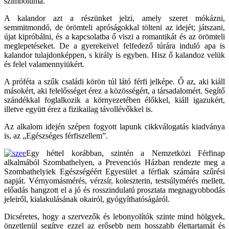
szimbóluma.
A kalandor azt a részünket jelzi, amely szeret mókázni,
semmitmondó, de örömteli apróságokkal tölteni az idejét; játszani,
újat kipróbálni, és a kapcsolatba ő viszi a romantikát és az örömteli
meglepetéseket. De a gyerekeivel felfedező túrára induló apa is
kalandor tulajdonképpen, s király is egyben. Hisz ő kalandoz velük
és felel valamennyiükért.
A próféta a szűk családi körön túl látó férfi jelképe. Ő az, aki kiáll
másokért, aki felelősséget érez a közösségért, a társadalomért. Segítő
szándékkal foglalkozik a környezetében élőkkel, kiáll igazukért,
illetve együtt érez a fizikailag távollévőkkel is.
Az alkalom idején szépen fogyott lapunk cikkválogatás kiadványa
is, az „Egészséges férfiszellem”.
Egy héttel korábban, szintén a Nemzetközi Férfinap
alkalmából Szombathelyen, a Prevenciós Házban rendezte meg a
Szombathelyiek Egészségéért Egyesület a férfiak számára szűrési
napját. Vérnyomásmérés, vérzsír, koleszterin, testsúlymérés mellett,
előadás hangzott el a jó és rosszindulatú prosztata megnagyobbodás
jeleiről, kialakulásának okairól, gyógyíthatóságáról.
Dicséretes, hogy a szervezők és lebonyolítók szinte mind hölgyek,
önzetlenül segítve ezzel az erősebb nem hosszabb élettartamát és