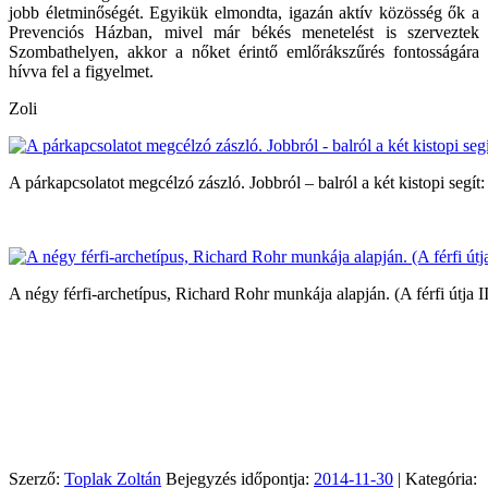
jobb életminőségét. Egyikük elmondta, igazán aktív közösség ők a
Prevenciós Házban, mivel már békés menetelést is szerveztek
Szombathelyen, akkor a nőket érintő emlőrákszűrés fontosságára
hívva fel a figyelmet.
Zoli
A párkapcsolatot megcélzó zászló. Jobbról – balról a két kistopi segít:
A négy férfi-archetípus, Richard Rohr munkája alapján. (A férfi útja 
Szerző:
Toplak Zoltán
Bejegyzés időpontja:
2014-11-30
| Kategória: