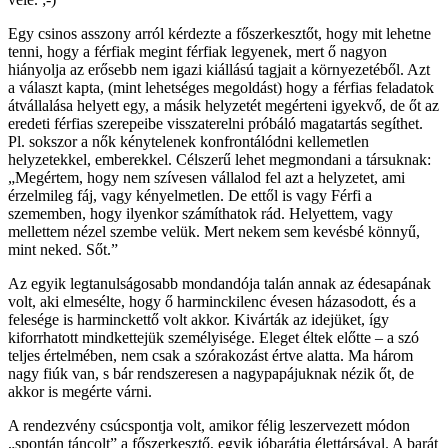
Egy csinos asszony arról kérdezte a főszerkesztőt, hogy mit lehetne
tenni, hogy a férfiak megint férfiak legyenek, mert ő nagyon
hiányolja az erősebb nem igazi kiállású tagjait a környezetéből. Azt
a választ kapta, (mint lehetséges megoldást) hogy a férfias feladatok
átvállalása helyett egy, a másik helyzetét megérteni igyekvő, de őt az
eredeti férfias szerepeibe visszaterelni próbáló magatartás segíthet.
Pl. sokszor a nők kénytelenek konfrontálódni kellemetlen
helyzetekkel, emberekkel. Célszerű lehet megmondani a társuknak:
„Megértem, hogy nem szívesen vállalod fel azt a helyzetet, ami
érzelmileg fáj, vagy kényelmetlen. De ettől is vagy Férfi a
szememben, hogy ilyenkor számíthatok rád. Helyettem, vagy
mellettem nézel szembe velük. Mert nekem sem kevésbé könnyű,
mint neked. Sőt.”
Az egyik legtanulságosabb mondandója talán annak az édesapának
volt, aki elmesélte, hogy ő harminckilenc évesen házasodott, és a
felesége is harminckettő volt akkor. Kivárták az idejüket, így
kiforrhatott mindkettejük személyisége. Eleget éltek előtte – a szó
teljes értelmében, nem csak a szórakozást értve alatta. Ma három
nagy fiúk van, s bár rendszeresen a nagypapájuknak nézik őt, de
akkor is megérte várni.
A rendezvény csúcspontja volt, amikor félig leszervezett módon
„spontán táncolt” a főszerkesztő, egyik jóbarátja élettársával. A barát