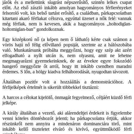
járók és a mellettünk síugrást népszerűsítő, szintén lelkes csapat
előtt. Az első zászló inkább amolyan hagyományos férfierényeket
felsoroló volt, kis belső tartást erősítő, a családban, párkapcsolatban
kitartani akaró férfiakat célozva, egyúttal üzenet a nők felé: vannak
még férfiak, nem is kevesen, akik a hagyományos „holtodiglan-
holtomiglan-ban” gondolkoznak.
Egy középkorú nő (a képen nem ő látható) kérte csak számon a
vörös hajú nő félig elővillanó popsiját, szerinte az a hálószobába
való. Munkatársunk próbálta meggyőzni, hogy egy szép akt azért
elfogadható a nyílt utcán is, nem olyasmi, amit ne lehetne
megmagyarázni gyermekeinknek, de az érvekre egyre fokozódó
hangerő meggyőzte őt arról, hogy itt inkább csendben maradni
érdemes. S lőn, a hölgy kiadva felháborodását, nyugodtan távozott.
Általában pozitív volt a hozzáállás a demonstrációhoz. A
férfijelképek értelmét is sikerült többekkel tisztázni:
A harcos a célokat kijelölő, önmagát fegyelmező, céljáért küzdő férfi
jelképe.
A király általában a vezető, aki alárendeltjei érdekeit is figyelembe
venni köteles döntéshozót jelenti; ha párkapcsolatra értjük, akkor
részünkről nem annyira a mindenáron dominanciára törő, mint
inkább kellő tiszteletet elváró és kivívó, együttműködő férfi