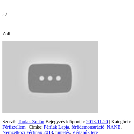
;-)
Zoli
Szerző:
Toplak Zoltán
Bejegyzés időpontja:
2013-11-20
| Kategória:
Férfiszellem
| Címke:
Férfiak Lapja
,
férfidemonstráció
,
NANE
,
Nemzetközi Férfinap 2013
,
tüntetés
,
Vértanúk tere