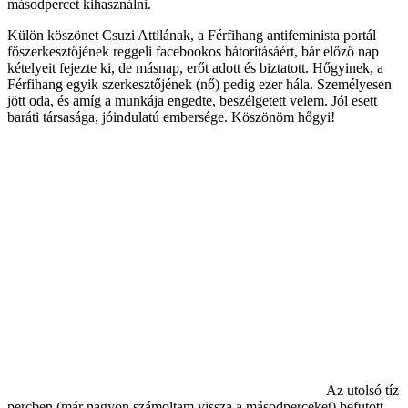
másodpercet kihasználni.
Külön köszönet Csuzi Attilának, a Férfihang antifeminista portál
főszerkesztőjének reggeli facebookos bátorításáért, bár előző nap
kételyeit fejezte ki, de másnap, erőt adott és biztatott. Hőgyinek, a
Férfihang egyik szerkesztőjének (nő) pedig ezer hála. Személyesen
jött oda, és amíg a munkája engedte, beszélgetett velem. Jól esett
baráti társasága, jóindulatú embersége. Köszönöm hőgyi!
Az utolsó tíz
percben (már nagyon számoltam vissza a másodperceket) befutott