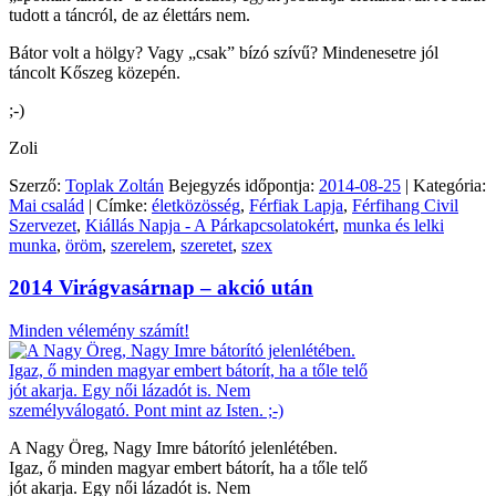
tudott a táncról, de az élettárs nem.
Bátor volt a hölgy? Vagy „csak” bízó szívű? Mindenesetre jól
táncolt Kőszeg közepén.
;-)
Zoli
Szerző:
Toplak Zoltán
Bejegyzés időpontja:
2014-08-25
| Kategória:
Mai család
| Címke:
életközösség
,
Férfiak Lapja
,
Férfihang Civil
Szervezet
,
Kiállás Napja - A Párkapcsolatokért
,
munka és lelki
munka
,
öröm
,
szerelem
,
szeretet
,
szex
2014 Virágvasárnap – akció után
Minden vélemény számít!
A Nagy Öreg, Nagy Imre bátorító jelenlétében.
Igaz, ő minden magyar embert bátorít, ha a tőle telő
jót akarja. Egy női lázadót is. Nem