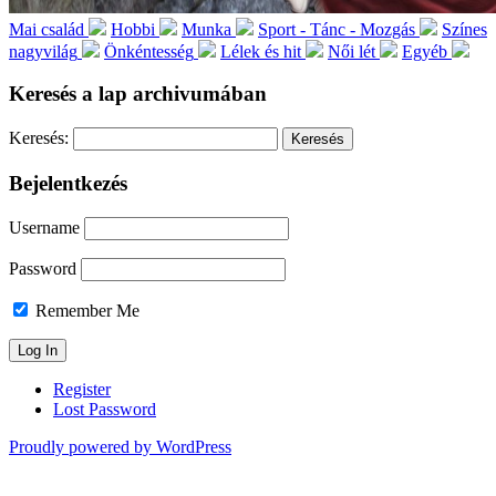
Mai család
Hobbi
Munka
Sport - Tánc - Mozgás
Színes
nagyvilág
Önkéntesség
Lélek és hit
Női lét
Egyéb
Keresés a lap archivumában
Keresés:
Bejelentkezés
Username
Password
Remember Me
Register
Lost Password
Proudly powered by WordPress