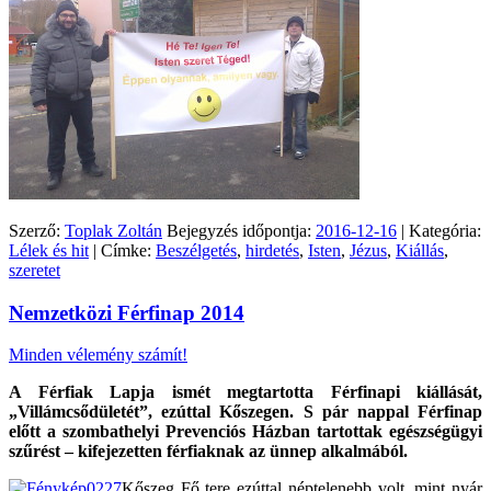
Szerző:
Toplak Zoltán
Bejegyzés időpontja:
2016-12-16
| Kategória:
Lélek és hit
| Címke:
Beszélgetés
,
hirdetés
,
Isten
,
Jézus
,
Kiállás
,
szeretet
Nemzetközi Férfinap 2014
Minden vélemény számít!
A Férfiak Lapja ismét megtartotta Férfinapi kiállását,
„Villámcsődületét”, ezúttal Kőszegen. S pár nappal Férfinap
előtt a szombathelyi Prevenciós Házban tartottak egészségügyi
szűrést – kifejezetten férfiaknak az ünnep alkalmából.
Kőszeg Fő tere ezúttal néptelenebb volt, mint nyár