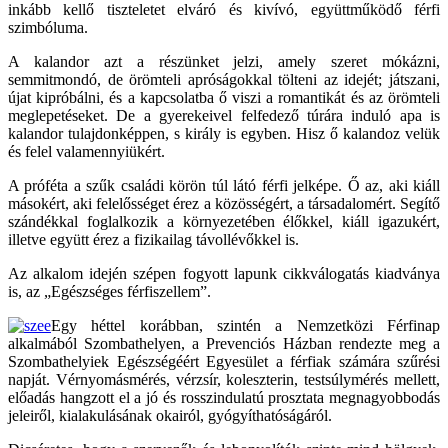
inkább kellő tiszteletet elváró és kivívó, együttműködő férfi
szimbóluma.
A kalandor azt a részünket jelzi, amely szeret mókázni,
semmitmondó, de örömteli apróságokkal tölteni az idejét; játszani,
újat kipróbálni, és a kapcsolatba ő viszi a romantikát és az örömteli
meglepetéseket. De a gyerekeivel felfedező túrára induló apa is
kalandor tulajdonképpen, s király is egyben. Hisz ő kalandoz velük
és felel valamennyiükért.
A próféta a szűk családi körön túl látó férfi jelképe. Ő az, aki kiáll
másokért, aki felelősséget érez a közösségért, a társadalomért. Segítő
szándékkal foglalkozik a környezetében élőkkel, kiáll igazukért,
illetve együtt érez a fizikailag távollévőkkel is.
Az alkalom idején szépen fogyott lapunk cikkválogatás kiadványa
is, az „Egészséges férfiszellem”.
Egy héttel korábban, szintén a Nemzetközi Férfinap
alkalmából Szombathelyen, a Prevenciós Házban rendezte meg a
Szombathelyiek Egészségéért Egyesület a férfiak számára szűrési
napját. Vérnyomásmérés, vérzsír, koleszterin, testsúlymérés mellett,
előadás hangzott el a jó és rosszindulatú prosztata megnagyobbodás
jeleiről, kialakulásának okairól, gyógyíthatóságáról.