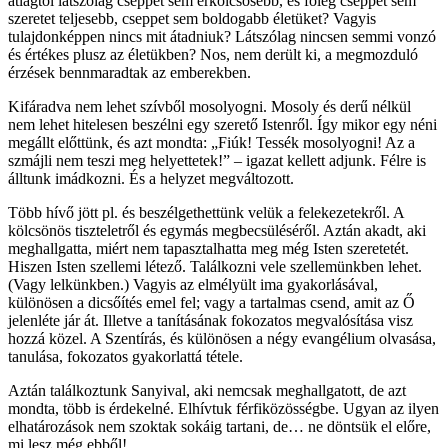
átlagtól látszólag cseppet sem erkölcsösebb, és főleg cseppet sem
szeretet teljesebb, cseppet sem boldogabb életüket? Vagyis
tulajdonképpen nincs mit átadniuk? Látszólag nincsen semmi vonzó
és értékes plusz az életükben? Nos, nem derült ki, a megmozduló
érzések bennmaradtak az emberekben.
Kifáradva nem lehet szívből mosolyogni. Mosoly és derű nélkül
nem lehet hitelesen beszélni egy szerető Istenről. Így mikor egy néni
megállt előttünk, és azt mondta: „Fiúk! Tessék mosolyogni! Az a
szmájli nem teszi meg helyettetek!” – igazat kellett adjunk. Félre is
álltunk imádkozni. És a helyzet megváltozott.
Több hívő jött pl. és beszélgethettünk velük a felekezetekről. A
kölcsönös tiszteletről és egymás megbecsüléséről. Aztán akadt, aki
meghallgatta, miért nem tapasztalhatta meg még Isten szeretetét.
Hiszen Isten szellemi létező. Találkozni vele szellemünkben lehet.
(Vagy lelkünkben.) Vagyis az elmélyült ima gyakorlásával,
különösen a dicsőítés emel fel; vagy a tartalmas csend, amit az Ő
jelenléte jár át. Illetve a tanításának fokozatos megvalósítása visz
hozzá közel. A Szentírás, és különösen a négy evangélium olvasása,
tanulása, fokozatos gyakorlattá tétele.
Aztán találkoztunk Sanyival, aki nemcsak meghallgatott, de azt
mondta, több is érdekelné. Elhívtuk férfiközösségbe. Ugyan az ilyen
elhatározások nem szoktak sokáig tartani, de… ne döntsük el előre,
mi lesz még ebből!