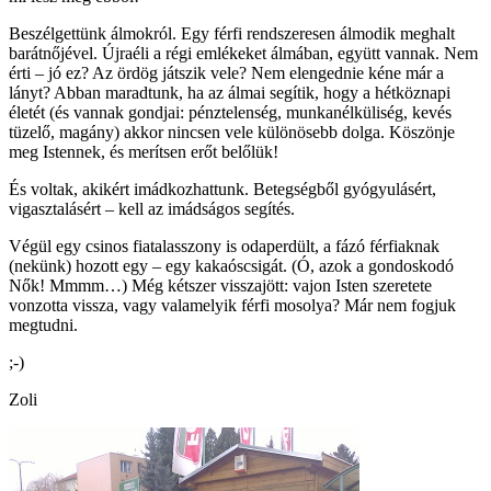
Beszélgettünk álmokról. Egy férfi rendszeresen álmodik meghalt
barátnőjével. Újraéli a régi emlékeket álmában, együtt vannak. Nem
érti – jó ez? Az ördög játszik vele? Nem elengednie kéne már a
lányt? Abban maradtunk, ha az álmai segítik, hogy a hétköznapi
életét (és vannak gondjai: pénztelenség, munkanélküliség, kevés
tüzelő, magány) akkor nincsen vele különösebb dolga. Köszönje
meg Istennek, és merítsen erőt belőlük!
És voltak, akikért imádkozhattunk. Betegségből gyógyulásért,
vigasztalásért – kell az imádságos segítés.
Végül egy csinos fiatalasszony is odaperdült, a fázó férfiaknak
(nekünk) hozott egy – egy kakaóscsigát. (Ó, azok a gondoskodó
Nők! Mmmm…) Még kétszer visszajött: vajon Isten szeretete
vonzotta vissza, vagy valamelyik férfi mosolya? Már nem fogjuk
megtudni.
;-)
Zoli