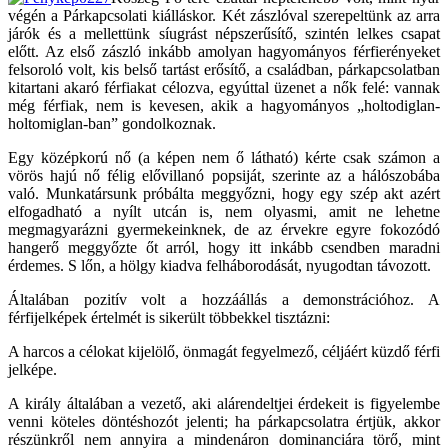
végén a Párkapcsolati kiálláskor. Két zászlóval szerepeltünk az arra
járók és a mellettünk síugrást népszerűsítő, szintén lelkes csapat
előtt. Az első zászló inkább amolyan hagyományos férfierényeket
felsoroló volt, kis belső tartást erősítő, a családban, párkapcsolatban
kitartani akaró férfiakat célozva, egyúttal üzenet a nők felé: vannak
még férfiak, nem is kevesen, akik a hagyományos „holtodiglan-
holtomiglan-ban” gondolkoznak.
Egy középkorú nő (a képen nem ő látható) kérte csak számon a
vörös hajú nő félig elővillanó popsiját, szerinte az a hálószobába
való. Munkatársunk próbálta meggyőzni, hogy egy szép akt azért
elfogadható a nyílt utcán is, nem olyasmi, amit ne lehetne
megmagyarázni gyermekeinknek, de az érvekre egyre fokozódó
hangerő meggyőzte őt arról, hogy itt inkább csendben maradni
érdemes. S lőn, a hölgy kiadva felháborodását, nyugodtan távozott.
Általában pozitív volt a hozzáállás a demonstrációhoz. A
férfijelképek értelmét is sikerült többekkel tisztázni:
A harcos a célokat kijelölő, önmagát fegyelmező, céljáért küzdő férfi
jelképe.
A király általában a vezető, aki alárendeltjei érdekeit is figyelembe
venni köteles döntéshozót jelenti; ha párkapcsolatra értjük, akkor
részünkről nem annyira a mindenáron dominanciára törő, mint