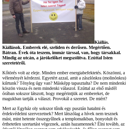
Kiállás.
Kiállások. Emberek elé, szelíden és derűsen. Megértően.
Bátran. Évek óta teszem, immár társsal, van, hogy társakkal.
Mindig az utcán, a járókelőket megszólítva. Ezúttal Isten
szeretetéről.
Kőtörés volt az eleje. Minden ember energiabefektetés. Köszönni, a
véleményét kérdezni. Egyetért azzal, amit a zászlónkra (molinónkra)
kiírtunk? Tényleg úgy van? Másképp tapasztalta? De nem mindenki
köszön vissza és nem mindenki válaszol. Ezúttal az első másfél
órában sokszor látszott, hogy megérintjük az embereket, de
magukban tartják a választ. Provokál a szeretet. De miért?
Mert az Egyház oly sokszor tűnik egy pusztán hatalmi és
érdekvédelmi szervezetnek? Mert látszólag a hívek nem tesznek
mást, mint hetente összegyűlnek a templomaikban, bonyolult és
érthetetlen szertartást végeznek, aztán hazamennek? Élni tovább, az