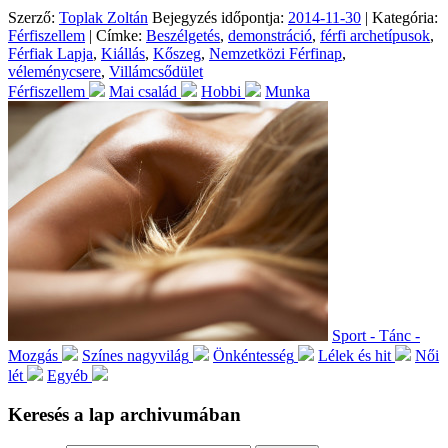
Szerző:
Toplak Zoltán
Bejegyzés időpontja:
2014-11-30
| Kategória:
Férfiszellem
| Címke:
Beszélgetés
,
demonstráció
,
férfi archetípusok
,
Férfiak Lapja
,
Kiállás
,
Kőszeg
,
Nemzetközi Férfinap
,
véleménycsere
,
Villámcsődület
Férfiszellem
Mai család
Hobbi
Munka
Sport - Tánc -
Mozgás
Színes nagyvilág
Önkéntesség
Lélek és hit
Női
lét
Egyéb
Keresés a lap archivumában