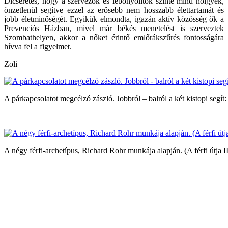
Dicséretes, hogy a szervezők és lebonyolítók szinte mind hölgyek,
önzetlenül segítve ezzel az erősebb nem hosszabb élettartamát és
jobb életminőségét. Egyikük elmondta, igazán aktív közösség ők a
Prevenciós Házban, mivel már békés menetelést is szerveztek
Szombathelyen, akkor a nőket érintő emlőrákszűrés fontosságára
hívva fel a figyelmet.
Zoli
A párkapcsolatot megcélzó zászló. Jobbról – balról a két kistopi segít:
A négy férfi-archetípus, Richard Rohr munkája alapján. (A férfi útja 