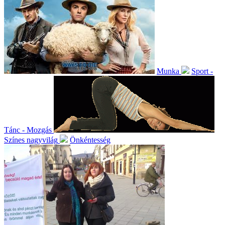
Munka
Sport -
Tánc - Mozgás
Színes nagyvilág
Önkéntesség