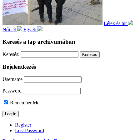
Lélek és hit
Női lét
Egyéb
Keresés a lap archivumában
Keresés:
Bejelentkezés
Username
Password
Remember Me
Register
Lost Password