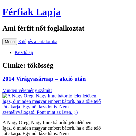
Férfiak Lapja
Ami férfit nőt foglalkoztat
Kilépés a tartalomba
Menü
Kezdőlap
Címke:
tökösség
2014 Virágvasárnap – akció után
Minden vélemény számít!
A Nagy Öreg, Nagy Imre bátorító jelenlétében.
Igaz, ő minden magyar embert bátorít, ha a tőle telő
jót akarja. Egy női lázadót is. Nem