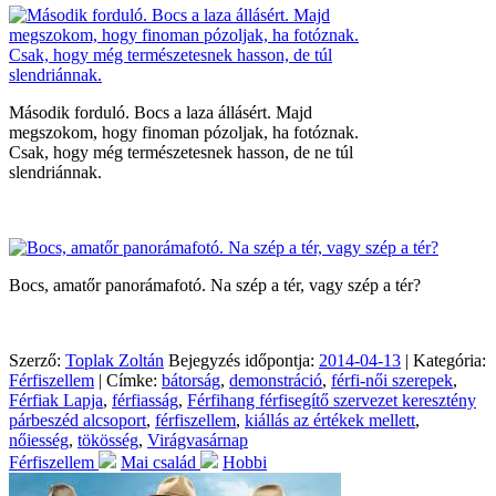
Második forduló. Bocs a laza állásért. Majd
megszokom, hogy finoman pózoljak, ha fotóznak.
Csak, hogy még természetesnek hasson, de ne túl
slendriánnak.
Bocs, amatőr panorámafotó. Na szép a tér, vagy szép a tér?
Szerző:
Toplak Zoltán
Bejegyzés időpontja:
2014-04-13
| Kategória:
Férfiszellem
| Címke:
bátorság
,
demonstráció
,
férfi-női szerepek
,
Férfiak Lapja
,
férfiasság
,
Férfihang férfisegítő szervezet keresztény
párbeszéd alcsoport
,
férfiszellem
,
kiállás az értékek mellett
,
nőiesség
,
tökösség
,
Virágvasárnap
Férfiszellem
Mai család
Hobbi