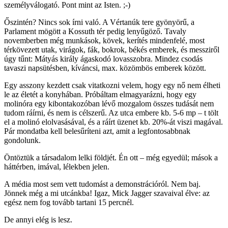
személyválogató. Pont mint az Isten. ;-)
Őszintén? Nincs sok írni való. A Vértanúk tere gyönyörű, a
Parlament mögött a Kossuth tér pedig lenyűgöző. Tavaly
novemberben még munkások, kövek, kerítés mindenfelé, most
térkövezett utak, virágok, fák, bokrok, békés emberek, és messziről
úgy tűnt: Mátyás király ágaskodó lovasszobra. Mindez csodás
tavaszi napsütésben, kíváncsi, max. közömbös emberek között.
Egy asszony kezdett csak vitatkozni velem, hogy egy nő nem élheti
le az életét a konyhában. Próbáltam elmagyarázni, hogy egy
molinóra egy kibontakozóban lévő mozgalom összes tudását nem
tudom ráírni, és nem is célszerű. Az utca embere kb. 5-6 mp – t tölt
el a molinó elolvasásával, és a ráírt üzenet kb. 20%-át viszi magával.
Pár mondatba kell belesűríteni azt, amit a legfontosabbnak
gondolunk.
Öntöztük a társadalom lelki földjét. Én ott – még egyedül; mások a
háttérben, imával, lélekben jelen.
A média most sem vett tudomást a demonstrációról. Nem baj.
Jönnek még a mi utcánkba! Igaz, Mick Jagger szavaival élve: az
egész nem fog tovább tartani 15 percnél.
De annyi elég is lesz.