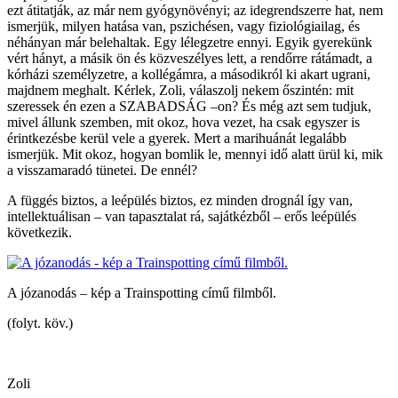
ezt átitatják, az már nem gyógynövényi; az idegrendszerre hat, nem
ismerjük, milyen hatása van, pszichésen, vagy fiziológiailag, és
néhányan már belehaltak. Egy lélegzetre ennyi. Egyik gyerekünk
vért hányt, a másik ön és közveszélyes lett, a rendőrre rátámadt, a
kórházi személyzetre, a kollégámra, a másodikról ki akart ugrani,
majdnem meghalt. Kérlek, Zoli, válaszolj nekem őszintén: mit
szeressek én ezen a SZABADSÁG –on? És még azt sem tudjuk,
mivel állunk szemben, mit okoz, hova vezet, ha csak egyszer is
érintkezésbe kerül vele a gyerek. Mert a marihuánát legalább
ismerjük. Mit okoz, hogyan bomlik le, mennyi idő alatt ürül ki, mik
a visszamaradó tünetei. De ennél?
A függés biztos, a leépülés biztos, ez minden drognál így van,
intellektuálisan – van tapasztalat rá, sajátkézből – erős leépülés
következik.
A józanodás – kép a Trainspotting című filmből.
(folyt. köv.)
Zoli