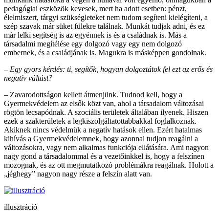
pedagógiai eszközök kevesek, mert ha adott esetben: pénzt,
élelmiszert, tárgyi szükségleteket nem tudom segíteni kielégíteni, a
szép szavak már süket fülekre találnak. Munkát tudjak adni, és ez
már lelki segítség is az egyénnek is és a családnak is. Más a
társadalmi megítélése egy dolgozó vagy egy nem dolgozó
embernek, és a családjának is. Magukra is másképpen gondolnak.
–
Egy gyors kérdés: ti, segítők, hogyan dolgoztátok fel ezt az erős és
negatív váltást?
– Zavarodottságon kellett átmenjünk. Tudnod kell, hogy a
Gyermekvédelem az elsők közt van, ahol a társadalom változásai
rögtön lecsapódnak. A szociális területek általában ilyenek. Hiszen
ezek a szakterületek a legkiszolgáltatottabbakkal foglalkoznak.
Akiknek nincs védelmük a negatív hatások ellen. Ezért hatalmas
kihívás a Gyermekvédelemnek, hogy azonnal tudjon reagálni a
változásokra, vagy nem alkalmas funkciója ellátására. Ami nagyon
nagy gond a társadalommal és a vezetőinkkel is, hogy a felszínen
mozognak, és az ott megmutatkozó problémákra reagálnak. Holott a
„jéghegy” nagyon nagy része a felszín alatt van.
illusztráció