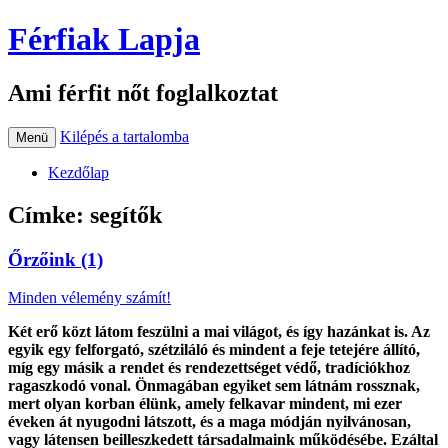
Férfiak Lapja
Ami férfit nőt foglalkoztat
Kilépés a tartalomba
Menü
Kezdőlap
Címke:
segítők
Őrzőink (1)
Minden vélemény számít!
Két erő közt látom feszülni a mai világot, és így hazánkat is. Az
egyik egy felforgató, szétziláló és mindent a feje tetejére állító,
míg egy másik a rendet és rendezettséget védő, tradíciókhoz
ragaszkodó vonal. Önmagában egyiket sem látnám rossznak,
mert olyan korban élünk, amely felkavar mindent, mi ezer
éveken át nyugodni látszott, és a maga módján nyilvánosan,
vagy látensen beilleszkedett társadalmaink működésébe. Ezáltal