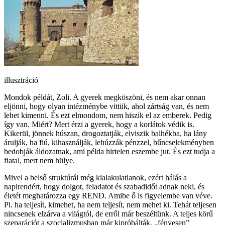
illusztráció
Mondok példát, Zoli. A gyerek megköszöni, és nem akar onnan
eljönni, hogy olyan intézménybe vittük, ahol zártság van, és nem
lehet kimenni. És ezt elmondom, nem hiszik el az emberek. Pedig
így van. Miért? Mert érzi a gyerek, hogy a korlátok védik is.
Kikerül, jönnek húszan, drogoztatják, elviszik balhékba, ha lány
árulják, ha fiú, kihasználják, lehúzzák pénzzel, bűncselekményben
bedobják áldozatnak, ami példa hirtelen eszembe jut. És ezt tudja a
fiatal, mert nem hülye.
Mivel a belső struktúrái még kialakulatlanok, ezért hálás a
napirendért, hogy dolgot, feladatot és szabadidőt adnak neki, és
életét meghatározza egy REND. Amibe ő is figyelembe van véve.
Pl. ha teljesít, kimehet, ha nem teljesít, nem mehet ki. Tehát teljesen
nincsenek elzárva a világtól, de erről már beszéltünk. A teljes körű
szeparációt a szocializmusban már kipróbálták, „fényesen”