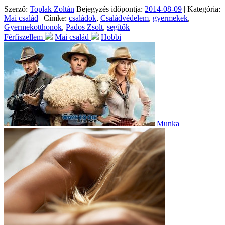
Szerző:
Toplak Zoltán
Bejegyzés időpontja:
2014-08-09
| Kategória:
Mai család
| Címke:
családok
,
Családvédelem
,
gyermekek
,
Gyermekotthonok
,
Pados Zsolt
,
segítők
Férfiszellem
Mai család
Hobbi
Munka