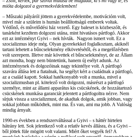
–
Zsolt, kérlek, pár szóval mutasd be magadat, ki s mi vagy te, és
mióta dolgozol a gyermekvédelemben!
– Műszaki pályáról jöttem a gyerekvédelembe, motivációm volt,
mivel már a szüleim is humán beállítottságú emberek voltak.
Védőnő, és művelődési ház vezető. Egy baleset is közbeszólt, és
tanárként kezdtem dolgozni utána, mint hivatásos pártfogó. Akkor
ezt az intézményt Gyivi – nek hívták. Nagyon ismert volt. Ez a
szocializmus ideje még. Olyan gyerekekkel foglalkoztam, akiknél
tartani lehetett a bűncselekmény elkövetésétől, és a megelőzésben
volt szerepem. Illetve már követtek el bűncselekményt, de az Állam
azt mondta, hogy nem büntetünk, hanem új esélyt adunk. Az
intézménynek és dolgozóinak nagy tekintélye volt. A pártfogó
szavára állása lett a fiatalnak, ha segélyt kért a családnak a pártfogó,
az a család kapott. Sokkal hatékonyabb volt a munka, mivel a
szocializmusban pl. kötelező volt dolgozni, másrészt a pártfogó
személye, mint az állami apparátus kis csücskének, de hozzátartozó
csücskének munkása garanciát jelentett a pártfogoltra nézve. Nem
sírjuk vissza a szocializmust, de akadtak dolgok, amik jobban, vagy
sokkal jobban működtek, mint ma. És van, ami ma jobb. A Valóság
mindig árnyalt.
1990-es években a rendszerváltással a Gyivi – s háttér hirtelen
hátrány lett. Sok jelentkező volt a relatív kevés állásra, és a Gyivi –
ből jöttek füle mögött volt valami. Miért őket vegyék fel? A
munkánk hatásfoka a végén a nullával volt egyenlő, önmagukban a