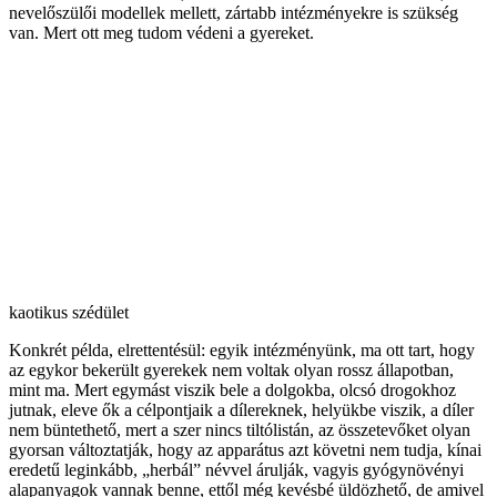
nevelőszülői modellek mellett, zártabb intézményekre is szükség
van. Mert ott meg tudom védeni a gyereket.
kaotikus szédület
Konkrét példa, elrettentésül: egyik intézményünk, ma ott tart, hogy
az egykor bekerült gyerekek nem voltak olyan rossz állapotban,
mint ma. Mert egymást viszik bele a dolgokba, olcsó drogokhoz
jutnak, eleve ők a célpontjaik a dílereknek, helyükbe viszik, a díler
nem büntethető, mert a szer nincs tiltólistán, az összetevőket olyan
gyorsan változtatják, hogy az apparátus azt követni nem tudja, kínai
eredetű leginkább, „herbál” névvel árulják, vagyis gyógynövényi
alapanyagok vannak benne, ettől még kevésbé üldözhető, de amivel