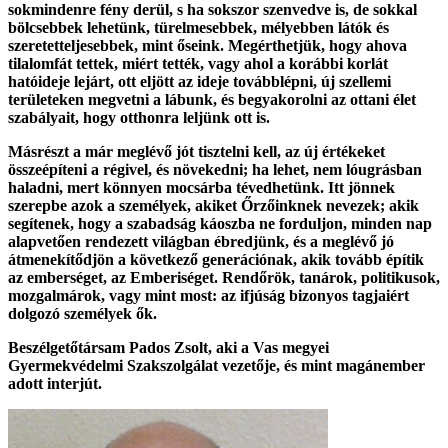
sokmindenre fény derül, s ha sokszor szenvedve is, de sokkal
bölcsebbek lehetünk, türelmesebbek, mélyebben látók és
szeretetteljesebbek, mint őseink. Megérthetjük, hogy ahova
tilalomfát tettek, miért tették, vagy ahol a korábbi korlát
hatóideje lejárt, ott eljött az ideje továbblépni, új szellemi
területeken megvetni a lábunk, és begyakorolni az ottani élet
szabályait, hogy otthonra leljünk ott is.
Másrészt a már meglévő jót tisztelni kell, az új értékeket
összeépíteni a régivel, és növekedni; ha lehet, nem lóugrásban
haladni, mert könnyen mocsárba tévedhetünk. Itt jönnek
szerepbe azok a személyek, akiket Őrzőinknek nevezek; akik
segítenek, hogy a szabadság káoszba ne forduljon, minden nap
alapvetően rendezett világban ébredjünk, és a meglévő jó
átmenekítődjön a következő generációnak, akik tovább építik
az emberséget, az Emberiséget. Rendőrök, tanárok, politikusok,
mozgalmárok, vagy mint most: az ifjúság bizonyos tagjaiért
dolgozó személyek ők.
Beszélgetőtársam Pados Zsolt, aki a Vas megyei
Gyermekvédelmi Szakszolgálat vezetője, és mint magánember
adott interjút.