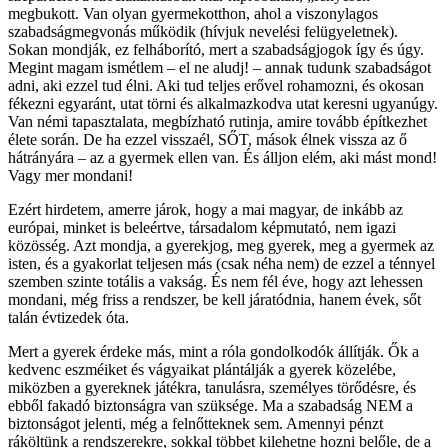
megbukott. Van olyan gyermekotthon, ahol a viszonylagos
szabadságmegvonás működik (hívjuk nevelési felügyeletnek).
Sokan mondják, ez felháborító, mert a szabadságjogok így és úgy.
Megint magam ismétlem – el ne aludj! – annak tudunk szabadságot
adni, aki ezzel tud élni. Aki tud teljes erővel rohamozni, és okosan
fékezni egyaránt, utat törni és alkalmazkodva utat keresni ugyanúgy.
Van némi tapasztalata, megbízható rutinja, amire tovább építkezhet
élete során. De ha ezzel visszaél, SŐT, mások élnek vissza az ő
hátrányára – az a gyermek ellen van. És álljon elém, aki mást mond!
Vagy mer mondani!
Ezért hirdetem, amerre járok, hogy a mai magyar, de inkább az
európai, minket is beleértve, társadalom képmutató, nem igazi
közösség. Azt mondja, a gyerekjog, meg gyerek, meg a gyermek az
isten, és a gyakorlat teljesen más (csak néha nem) de ezzel a ténnyel
szemben szinte totális a vakság. És nem fél éve, hogy azt lehessen
mondani, még friss a rendszer, be kell járatódnia, hanem évek, sőt
talán évtizedek óta.
Mert a gyerek érdeke más, mint a róla gondolkodók állítják. Ők a
kedvenc eszméiket és vágyaikat plántálják a gyerek közelébe,
miközben a gyereknek játékra, tanulásra, személyes törődésre, és
ebből fakadó biztonságra van szüksége. Ma a szabadság NEM a
biztonságot jelenti, még a felnőtteknek sem. Amennyi pénzt
ráköltünk a rendszerekre, sokkal többet kilehetne hozni belőle, de a