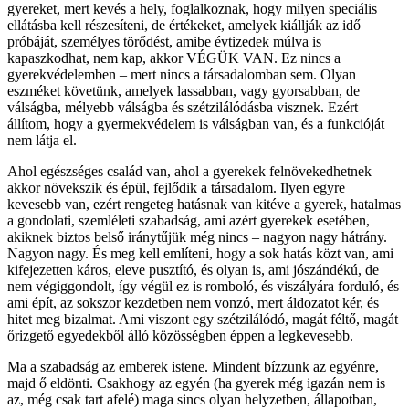
gyereket, mert kevés a hely, foglalkoznak, hogy milyen speciális
ellátásba kell részesíteni, de értékeket, amelyek kiállják az idő
próbáját, személyes törődést, amibe évtizedek múlva is
kapaszkodhat, nem kap, akkor VÉGÜK VAN. Ez nincs a
gyerekvédelemben – mert nincs a társadalomban sem. Olyan
eszméket követünk, amelyek lassabban, vagy gyorsabban, de
válságba, mélyebb válságba és szétzilálódásba visznek. Ezért
állítom, hogy a gyermekvédelem is válságban van, és a funkcióját
nem látja el.
Ahol egészséges család van, ahol a gyerekek felnövekedhetnek –
akkor növekszik és épül, fejlődik a társadalom. Ilyen egyre
kevesebb van, ezért rengeteg hatásnak van kitéve a gyerek, hatalmas
a gondolati, szemléleti szabadság, ami azért gyerekek esetében,
akiknek biztos belső iránytűjük még nincs – nagyon nagy hátrány.
Nagyon nagy. És meg kell említeni, hogy a sok hatás közt van, ami
kifejezetten káros, eleve pusztító, és olyan is, ami jószándékú, de
nem végiggondolt, így végül ez is romboló, és viszályára forduló, és
ami épít, az sokszor kezdetben nem vonzó, mert áldozatot kér, és
hitet meg bizalmat. Ami viszont egy szétzilálódó, magát féltő, magát
őrizgető egyedekből álló közösségben éppen a legkevesebb.
Ma a szabadság az emberek istene. Mindent bízzunk az egyénre,
majd ő eldönti. Csakhogy az egyén (ha gyerek még igazán nem is
az, még csak tart afelé) maga sincs olyan helyzetben, állapotban,