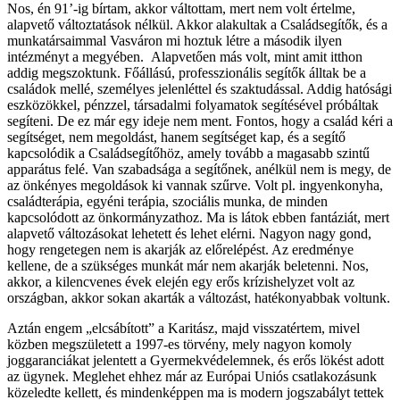
Nos, én 91’-ig bírtam, akkor váltottam, mert nem volt értelme,
alapvető változtatások nélkül. Akkor alakultak a Családsegítők, és a
munkatársaimmal Vasváron mi hoztuk létre a második ilyen
intézményt a megyében. Alapvetően más volt, mint amit itthon
addig megszoktunk. Főállású, professzionális segítők álltak be a
családok mellé, személyes jelenléttel és szaktudással. Addig hatósági
eszközökkel, pénzzel, társadalmi folyamatok segítésével próbáltak
segíteni. De ez már egy ideje nem ment. Fontos, hogy a család kéri a
segítséget, nem megoldást, hanem segítséget kap, és a segítő
kapcsolódik a Családsegítőhöz, amely tovább a magasabb szintű
apparátus felé. Van szabadsága a segítőnek, anélkül nem is megy, de
az önkényes megoldások ki vannak szűrve. Volt pl. ingyenkonyha,
családterápia, egyéni terápia, szociális munka, de minden
kapcsolódott az önkormányzathoz. Ma is látok ebben fantáziát, mert
alapvető változásokat lehetett és lehet elérni. Nagyon nagy gond,
hogy rengetegen nem is akarják az előrelépést. Az eredménye
kellene, de a szükséges munkát már nem akarják beletenni. Nos,
akkor, a kilencvenes évek elején egy erős krízishelyzet volt az
országban, akkor sokan akarták a változást, hatékonyabbak voltunk.
Aztán engem „elcsábított” a Karitász, majd visszatértem, mivel
közben megszületett a 1997-es törvény, mely nagyon komoly
joggaranciákat jelentett a Gyermekvédelemnek, és erős lökést adott
az ügynek. Meglehet ehhez már az Európai Uniós csatlakozásunk
közeledte kellett, és mindenképpen ma is modern jogszabályt tettek