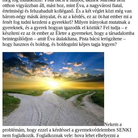
otthon vigyázzban áll, mást hoz, mint Éva, a nagyvárosi fiatal,
értelmiségi és felszabadult kolléganő. És a két véglet közt még van
három-négy másik árnyalat, és az a kérdés, ez az öt-hat ember mi a
fenét fog tudni kezdeni a gyerekkel? Milyen irányokat mutatnak a
gyereknek, és a gyerek hogyan igazodik el köztük? Fel tudja – e
készíteni ez az öt ember az Életre a gyermeket, hogy a társadalomba
beintegrálódjon – amit Éva átalakítana, Pista bácsi lerögzítene –
hogy hasznos és boldog, és boldogulni képes tagja legyen?
Nekem a
problémám, hogy ezzel a kérdéssel a gyermekvédelemben SENKI
nem foglalkozik. Foglalkoznak vele: hova lehet elhelyezni a