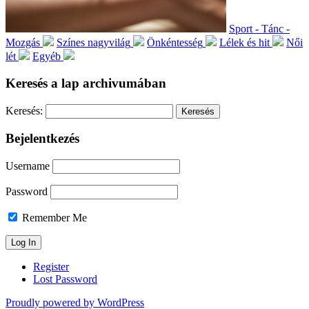
Sport - Tánc -
Mozgás
Színes nagyvilág
Önkéntesség
Lélek és hit
Női
lét
Egyéb
Keresés a lap archivumában
Keresés:
Bejelentkezés
Username
Password
Remember Me
Register
Lost Password
Proudly powered by WordPress