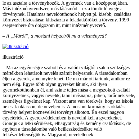
le az asztalra a törvényhozók. A gyermek van a középpontjában.
Más intézményrendszer, más látásmód – ez a tömör lényege a
törvénynek. Hatalmas nevelőotthonok helyett pl. kisebb, családias
környezet biztosítása; kitisztázta a feladatköröket a törvény. 1999
szeptembere óta dolgozom itt, mint intézményvezető.
–
A „Máról”, a mostani helyzetről mi a véleményed?
illusztráció
– Ma az egyéniségre szabott és a valódi világtól csak a szükséges
mértékben lehatárolt nevelés számít helyesnek. A társadalomban
éljen a gyerek, amennyire lehet. De ma már ott tartunk, amikor ez
nem elég. Egyre több olyan gyereket látunk, aki ilyen
gyermekotthonban él, ami szinte teljes mása a megszokott családi
környezetnek, vagyis nevelik, tanul másnapra, pihen, törődnek vele,
személyes figyelmet kap. Viszont arra van törekvés, hogy az iskola
ne csak oktasson, de neveljen is. A mostani kormány is oktatási
törvény helyett köznevelési törvényt alkotott. Én ezzel nagyon
egyetértek. A gyerekvédelemben is nevelni kell a gyerekeket.
Gondjuk a lelki sérülések, elhagyottság és kemény csalódások, de
egyben a társadalomba való beilleszkedésükre való
felkészületlenségük is. Magyarul, neveletlenek.