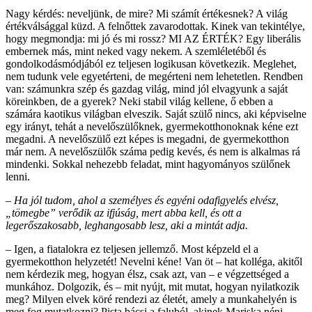
Nagy kérdés: neveljünk, de mire? Mi számít értékesnek? A világ
értékválsággal küzd. A felnőttek zavarodottak. Kinek van tekintélye,
hogy megmondja: mi jó és mi rossz? MI AZ ÉRTÉK? Egy liberális
embernek más, mint neked vagy nekem. A szemléletéből és
gondolkodásmódjából ez teljesen logikusan következik. Meglehet,
nem tudunk vele egyetérteni, de megérteni nem lehetetlen. Rendben
van: számunkra szép és gazdag világ, mind jól elvagyunk a saját
köreinkben, de a gyerek? Neki stabil világ kellene, ő ebben a
számára kaotikus világban elveszik. Saját szülő nincs, aki képviselne
egy irányt, tehát a nevelőszülőknek, gyermekotthonoknak kéne ezt
megadni. A nevelőszülő ezt képes is megadni, de gyermekotthon
már nem. A nevelőszülők száma pedig kevés, és nem is alkalmas rá
mindenki. Sokkal nehezebb feladat, mint hagyományos szülőnek
lenni.
–
Ha jól tudom, ahol a személyes és egyéni odafigyelés elvész,
„tömegbe” verődik az ifjúság, mert abba kell, és ott a
legerőszakosabb, leghangosabb lesz, aki a mintát adja.
– Igen, a fiatalokra ez teljesen jellemző. Most képzeld el a
gyermekotthon helyzetét! Nevelni kéne! Van öt – hat kolléga, akitől
nem kérdezik meg, hogyan élsz, csak azt, van – e végzettséged a
munkához. Dolgozik, és – mit nyújt, mit mutat, hogyan nyilatkozik
meg? Milyen elvek köré rendezi az életét, amely a munkahelyén is
meg fog mutatkozni? Pista bácsi a faluból, akinek Mariska néni