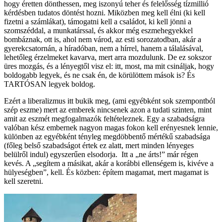
hogy éretten dönthessen, meg iszonyú teher és felelősség tízmillió
kérdésben tudatos döntést hozni. Miközben meg kell élni (ki kell
fizetni a számlákat), támogatni kell a családot, ki kell jönni a
szomszéddal, a munkatárssal, és akkor még eszmehegyekkel
bombáznak, ott is, ahol nem várod, az esti sorozatodban, akár a
gyerekcsatornán, a híradóban, nem a hírrel, hanem a tálalásával,
lehetőleg érzelmeket kavarva, mert arra mozdulunk. De ez sokszor
üres mozgás, és a lényegtől visz el: itt, most, ma mit csináljak, hogy
boldogabb legyek, és ne csak én, de körülöttem mások is? És
TARTÓSAN legyek boldog.
Ezért a liberalizmus itt bukik meg, (ami egyébként sok szempontból
szép eszme) mert az emberek nincsenek azon a tudati szinten, mint
amit az eszmét megfogalmazók feltételeznek. Egy a szabadságra
valóban kész embernek nagyon magas fokon kell erényesnek lennie,
különben az egyébként tényleg megdöbbentő mértékű szabadsága
(főleg belső szabadságot értek ez alatt, mert minden lényeges
belülről indul) egyszerűen elsodorja. Itt a „ne árts!” már régen
kevés. A „segítem a másikat, akár a korábbi ellenségem is, kivéve a
hülyeségben”, kell. És közben: építem magamat, mert magamat is
kell szeretni.