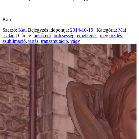
Kati
Szerző:
Kati
Bejegyzés időpontja:
2014-10-15
| Kategória:
Mai
család
| Címke:
belső erő
,
bölcsesség
,
emelkedés
,
megküzdés
,
szublimáció
,
tartás
,
transzmutáció
,
vágy