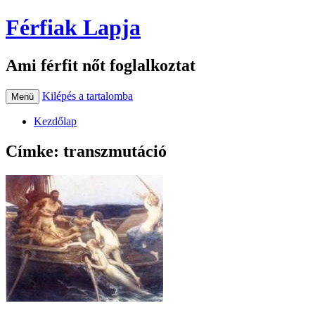
Férfiak Lapja
Ami férfit nőt foglalkoztat
Kilépés a tartalomba
Menü
Kezdőlap
Címke:
transzmutáció