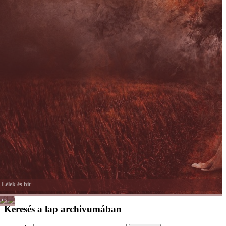
Lélek és hit
Női
Egyéb
lét
Keresés a lap archivumában