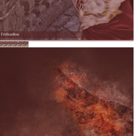
Férfiszellem
Mai
Hobbi
Munka
Sport
Színes
Önkéntesség
család
-
nagyvilág
Tánc
-
Mozgás