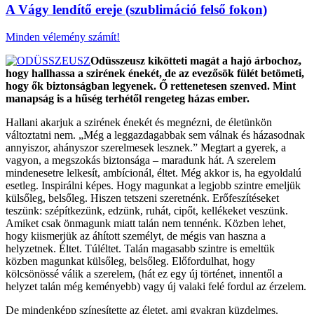
A Vágy lendítő ereje (szublimáció felső fokon)
Minden vélemény számít!
Odüsszeusz kikötteti magát a hajó árbochoz,
hogy hallhassa a szirének énekét, de az evezősök fülét betömeti,
hogy ők biztonságban legyenek. Ő rettenetesen szenved. Mint
manapság is a hűség terhétől rengeteg házas ember.
Hallani akarjuk a szirének énekét és megnézni, de életünkön
változtatni nem. „Még a leggazdagabbak sem válnak és házasodnak
annyiszor, ahányszor szerelmesek lesznek.” Megtart a gyerek, a
vagyon, a megszokás biztonsága – maradunk hát. A szerelem
mindenesetre lelkesít, ambícionál, éltet. Még akkor is, ha egyoldalú
esetleg. Inspirálni képes. Hogy magunkat a legjobb szintre emeljük
külsőleg, belsőleg. Hiszen tetszeni szeretnénk. Erőfeszítéseket
teszünk: szépítkezünk, edzünk, ruhát, cipőt, kellékeket veszünk.
Amiket csak önmagunk miatt talán nem tennénk. Közben lehet,
hogy kiismerjük az áhított személyt, de mégis van haszna a
helyzetnek. Éltet. Túléltet. Talán magasabb szintre is emeltük
közben magunkat külsőleg, belsőleg. Előfordulhat, hogy
kölcsönössé válik a szerelem, (hát ez egy új történet, innentől a
helyzet talán még keményebb) vagy új valaki felé fordul az érzelem.
De mindenképp színesítette az életet, ami gyakran küzdelmes.