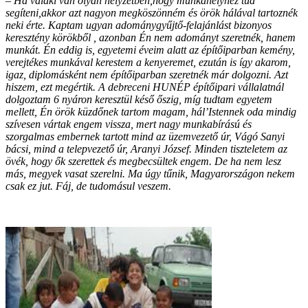
– Ha valaki van olyan helyzetben,hogy munkahelyhez tud
segíteni,akkor azt nagyon megköszönném és örök hálával tartoznék
neki érte. Kaptam ugyan adománygyűjtő-felajánlást bizonyos
keresztény körökből , azonban Én nem adományt szeretnék, hanem
munkát. Én eddig is, egyetemi éveim alatt az építőiparban kemény,
verejtékes munkával kerestem a kenyeremet, ezután is így akarom,
igaz, diplomásként nem építőiparban szeretnék már dolgozni. Azt
hiszem, ezt megértik. A debreceni HUNÉP építőipari vállalatnál
dolgoztam 6 nyáron keresztül késő őszig, míg tudtam egyetem
mellett, Én örök küzdőnek tartom magam, hál’Istennek oda mindig
szívesen vártak engem vissza, mert nagy munkabírású és
szorgalmas embernek tartott mind az üzemvezető úr, Vágó Sanyi
bácsi, mind a telepvezető úr, Aranyi József. Minden tiszteletem az
övék, hogy ők szerettek és megbecsültek engem. De ha nem lesz
más, megyek vasat szerelni. Ma úgy tűnik, Magyarországon nekem
csak ez jut. Fáj, de tudomásul veszem.