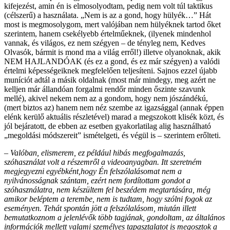
kifejezést, amin én is elmosolyodtam, pedig nem volt túl taktikus
(célszerű) a használata. „Nem is az a gond, hogy hülyék…” Hát
most is megmosolygom, mert valójában nem hülyéknek tartod őket
szerintem, hanem csekélyebb értelműeknek, (ilyenek mindenhol
vannak, és világos, ez nem szégyen – de tényleg nem, Kedves
Olvasók, bármit is mond ma a világ erről!) illetve olyanoknak, akik
NEM HAJLANDÓAK (és ez a gond, és ez már szégyen) a valódi
értelmi képességeiknek megfelelően teljesíteni. Sajnos ezzel újabb
muníciót adtál a másik oldalnak (most már mindegy, meg azért ne
kelljen már állandóan forgalmi rendőr minden őszinte szavunk
mellé), akivel nekem nem az a gondom, hogy nem jószándékú,
(mert biztos az) hanem nem néz szembe az igazsággal (annak éppen
elénk kerülő aktuális részletével) marad a megszokott klisék közt, és
jól bejáratott, de ebben az esetben gyakorlatilag alig használható
„megoldási módszereit” ismételgeti, és végül is – szerintem erőlteti.
–
Valóban, elismerem, ez például hibás megfogalmazás,
szóhasználat volt a részemről a videoanyagban. Itt szeretném
megjegyezni egyébként,hogy Én felszólalásomat nem a
nyilvánosságnak szántam, ezért nem fordítottam gondot a
szóhasználatra, nem készültem fel beszédem megtartására, még
amikor beléptem a terembe, nem is tudtam, hogy szólni fogok az
eseményen. Tehát spontán jött a felszólalásom, miután illett
bemutatkoznom a jelenlévők több tagjának, gondoltam, az általános
információk mellett valami személyes tapasztalatot is megosztok a