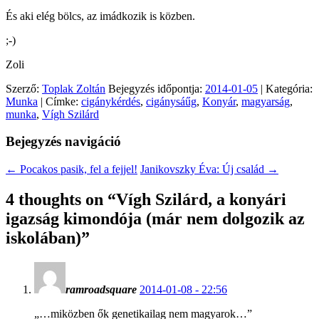
És aki elég bölcs, az imádkozik is közben.
;-)
Zoli
Szerző:
Toplak Zoltán
Bejegyzés időpontja:
2014-01-05
| Kategória:
Munka
| Címke:
cigánykérdés
,
cigánysáűg
,
Konyár
,
magyarság
,
munka
,
Vígh Szilárd
Bejegyzés navigáció
←
Pocakos pasik, fel a fejjel!
Janikovszky Éva: Új család
→
4 thoughts on “
Vígh Szilárd, a konyári
igazság kimondója (már nem dolgozik az
iskolában)
”
ramroadsquare
2014-01-08 - 22:56
„…miközben ők genetikailag nem magyarok…”