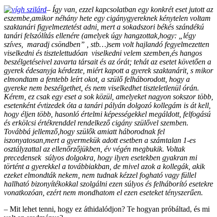
– Így van, ezzel kapcsolatban egy konkrét eset jutott az
eszembe,amikor néhány hete egy cigánygyereknek kénytelen voltam
szaktanári figyelmeztetést adni, mert a sokadszori békés szándékú
tanári felszólítás ellenére (amelyek úgy hangzottak,hogy: „légy
szíves, maradj csöndben” , stb…)sem volt hajlandó
fegyelmezetten
viselkedni és tisztelettudóan viselkedni velem szemben,és hangos
beszélgetéseivel zavarta társait és az órát; tehát az esetet követően a
gyerek édesanyja kérdezte, miért kapott a gyerek szaktanárit, s mikor
elmondtam a fentebb leírt okot, a szülő felháborodott, hogy a
gyereke nem beszélgethet, és nem viselkedhet tiszteletlenül órán.
Kérem, ez csak egy eset a sok közül, amelyeket nagyon sokszor több,
esetenként évtizedek óta a tanári pályán dolgozó kollegám is át kell,
hogy éljen több, hasonló értelmi képességekkel megáldott, felfogású
és erkölcsi értékrenddel rendelkező cigány szülővel szemben.
Továbbá jellemző,hogy szülők amiatt háborodnak fel
iszonyatosan,mert a gyermekük adott esetben a számtalan 1-es
osztályzattal az ellenőrzőjükben, év végén megbukik. Voltak
precedensek súlyos dolgokra, hogy ilyen esetekben gyakran mi
történt a gyerekkel a továbbiakban, de mivel azok a kollegák, akik
ezeket elmondták nekem, nem tudnak kézzel fogható vagy füllel
hallható bizonyítékokkal szolgálni ezen súlyos és felháborító esetekre
vonatkozóan, ezért nem mondhatom el
ezen eseteket tényszerűen.
– Mit lehet tenni, hogy ez áthidalódjon? Te hogyan próbáltad, és mi