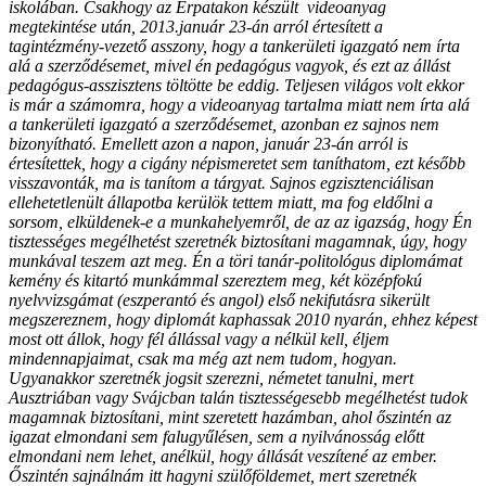
iskolában. Csakhogy az Érpatakon készült videoanyag
megtekintése után, 2013.január 23-án arról értesített a
tagintézmény-vezető asszony, hogy a tankerületi igazgató nem írta
alá a szerződésemet, mivel én pedagógus vagyok, és ezt az állást
pedagógus-asszisztens töltötte be eddig. Teljesen világos volt ekkor
is már a számomra, hogy a videoanyag tartalma miatt nem írta alá
a tankerületi igazgató a szerződésemet, azonban ez sajnos nem
bizonyítható. Emellett azon a napon, január 23-án arról is
értesítettek, hogy a cigány népismeretet sem taníthatom, ezt később
visszavonták, ma is tanítom a tárgyat. Sajnos egzisztenciálisan
ellehetetlenült állapotba kerülök tettem miatt, ma fog eldőlni a
sorsom, elküldenek-e a munkahelyemről, de az az igazság, hogy Én
tisztességes megélhetést szeretnék biztosítani magamnak, úgy, hogy
munkával teszem azt meg. Én a töri tanár-politológus diplomámat
kemény és kitartó munkámmal szereztem meg, két középfokú
nyelvvizsgámat (eszperantó és angol) első nekifutásra sikerült
megszereznem, hogy diplomát kaphassak 2010 nyarán, ehhez képest
most ott állok, hogy fél állással vagy a nélkül kell, éljem
mindennapjaimat, csak ma még azt nem tudom, hogyan.
Ugyanakkor szeretnék jogsit szerezni, németet tanulni, mert
Ausztriában vagy Svájcban talán tisztességesebb megélhetést tudok
magamnak biztosítani, mint szeretett hazámban, ahol őszintén az
igazat elmondani sem falugyűlésen, sem a nyilvánosság előtt
elmondani nem lehet, anélkül, hogy állását veszítené az ember.
Őszintén sajnálnám itt hagyni szülőföldemet, mert szeretnék