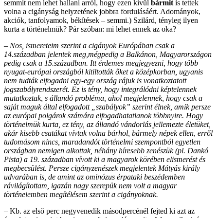
semmit nem lehet hallani arról, hogy ezen kívül
bármit
is tettek
volna a cigányság helyzetének jobbra fordulásáért. Adományok,
akciók, tanfolyamok, békítések – semmi.) Szilárd, tényleg ilyen
kurta a történelmük? Pár szóban: mi lehet ennek az oka?
–
Nos, ismereteim szerint a cigányok Európában csak a
14.században jelentek meg,mégpedig a Balkánon, Magyarországon
pedig csak a 15.században. Itt érdemes megjegyezni, hogy több
nyugat-európai országból kitiltották őket a középkorban, ugyanis
nem tudták elfogadni egy-egy ország rájuk is vonatkoztatott
jogszabályrendszerét. Ez is tény, hogy integrálódni képtelennek
mutatkoztak, s állandó probléma, ahol megjelennek, hogy csak a
saját maguk által elfogadott „szabályok” szerint élnek, amik persze
az európai polgárok számára elfogadhatatlanok többnyire. Hogy
történelmük kurta, ez tény, az állandó vándorlás jellemezte életüket,
akár kisebb csatákat vívtak volna bárhol, bármely népek ellen, erről
tudomásom nincs, maradandót történelmi szempontból egyetlen
országban nemigen alkottak, néhány híresebb zenészük (pl. Dankó
Pista) a 19. században vívott ki a magyarok körében elismerést és
megbecsülést. Persze cigányzenészek megjelentek Mátyás király
udvarában is, de amint az ominózus érpataki beszédemben
rávilágítottam, igazán nagy szerepük nem volt a magyar
történelemben megítélésem szerint a cigányoknak.
– Kb. az első perc negyvenedik másodpercénél fejted ki azt az