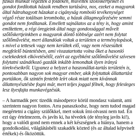
fizikai munkát végeztek a földeken, művelték szőlőskertjeiket és
gondot fordítottak házaik rendben tartására, nos, ezeket a magyarok
által hátrahagyott házakat a cigányság romboló tevékenységet
végző része totálisan lerombolta, a házak állagmegőrzésére
semmi
gondot nem fordítanak. Emellett sajnálatos az a tény is, hogy amint
említettem, a régi öregjeink által nagy gondossággal művelt
szőlőskertjeinkben a magyarok döntő többsége azért nem folytat
szőlőművelést, mert állandóak voltak a területen a terménylopások,
s mivel a tettesek vagy nem kerültek elő, vagy nem részesültek
megfelelő büntetésben, ami visszatartotta volna őket a hasonló
cselekedetek elkövetésétől, ezért az egyébként szőlőművelést szívesen
folytatni szándékozó gazdák inkább lemondtak ilyen irányú
törekvéseikről. Ugyanez a helyzet a haszonállat-tartás területén is,
pontosabban nagyon sok magyar ember, akik folytattak állattartást
portáikon, ők szintén fentebb leírt okok miatt nem kívánnak
állattenyésztésbe fogni már, mert teljes joggal félnek, hogy felesleges
lesz ilyesfajta munkavégzésük.
– A harmadik perc tizedik másodperce körül mondasz valamit, ami
szerintem nagyon fontos. Arra panaszkodsz, hogy nem tudod magad
megértetni a cigány szülőkkel, mert sokuk írni-olvasni nem tud. Én
ezt úgy értelmezem, és javíts ki, ha tévedek (de tényleg javíts ki!),
hogy a valódi gond nem ennek a két készségnek a hiánya, hanem a
gondolkodási, világlátásbéli szakadék közted (és az általad képviselt
értékek) és őközöttük.