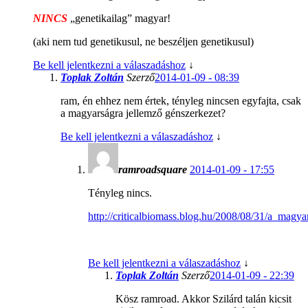
NINCS
„genetikailag” magyar!
(aki nem tud genetikusul, ne beszéljen genetikusul)
Be kell jelentkezni a válaszadáshoz
↓
Toplak Zoltán
Szerző
2014-01-09 - 08:39
ram, én ehhez nem értek, tényleg nincsen egyfajta, csak
a magyarságra jellemző génszerkezet?
Be kell jelentkezni a válaszadáshoz
↓
ramroadsquare
2014-01-09 - 17:55
Tényleg nincs.
http://criticalbiomass.blog.hu/2008/08/31/a_magy
Be kell jelentkezni a válaszadáshoz
↓
Toplak Zoltán
Szerző
2014-01-09 - 22:39
Kösz ramroad. Akkor Szilárd talán kicsit