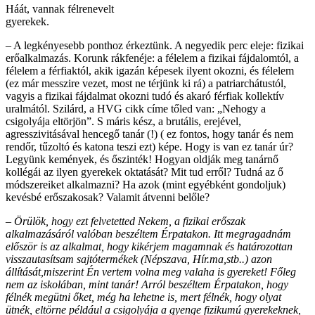
Háát, vannak félrenevelt
gyerekek.
– A legkényesebb ponthoz érkeztünk. A negyedik perc eleje: fizikai
erőalkalmazás. Korunk rákfenéje: a félelem a fizikai fájdalomtól, a
félelem a férfiaktól, akik igazán képesek ilyent okozni, és félelem
(ez már messzire vezet, most ne térjünk ki rá) a patriarchátustól,
vagyis a fizikai fájdalmat okozni tudó és akaró férfiak kollektív
uralmától. Szilárd, a HVG cikk címe tőled van: „Nehogy a
csigolyája eltörjön”. S máris kész, a brutális, erejével,
agresszivitásával hencegő tanár (!) ( ez fontos, hogy tanár és nem
rendőr, tűzoltó és katona teszi ezt) képe. Hogy is van ez tanár úr?
Legyünk kemények, és őszinték! Hogyan oldják meg tanárnő
kollégái az ilyen gyerekek oktatását? Mit tud erről? Tudná az ő
módszereiket alkalmazni? Ha azok (mint egyébként gondoljuk)
kevésbé erőszakosak? Valamit átvenni belőle?
– Örülök, hogy ezt felvetetted Nekem, a fizikai erőszak
alkalmazásáról valóban beszéltem Érpatakon. Itt megragadnám
először is az alkalmat, hogy kikérjem magamnak és határozottan
visszautasítsam sajtótermékek (Népszava, Hír.ma,stb..) azon
állítását,miszerint Én vertem volna meg valaha is gyereket! Főleg
nem az iskolában, mint tanár! Arról beszéltem Érpatakon, hogy
félnék megütni őket, még ha lehetne is, mert félnék, hogy olyat
ütnék, eltörne például a csigolyája a gyenge fizikumú gyerekeknek,