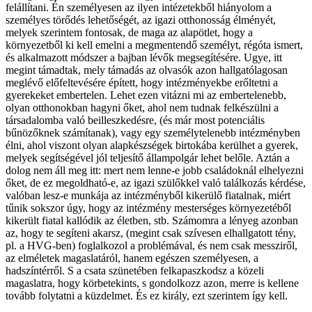
felállítani. Én személyesen az ilyen intézetekből hiányolom a
személyes törődés lehetőségét, az igazi otthonosság élményét,
melyek szerintem fontosak, de maga az alapötlet, hogy a
környezetből ki kell emelni a megmentendő személyt, régóta ismert,
és alkalmazott módszer a bajban lévők megsegítésére. Ugye, itt
megint támadtak, mely támadás az olvasók azon hallgatólagosan
meglévő előfeltevésére épített, hogy intézményekbe erőltetni a
gyerekeket embertelen. Lehet ezen vitázni mi az embertelenebb,
olyan otthonokban hagyni őket, ahol nem tudnak felkészülni a
társadalomba való beilleszkedésre, (és már most potenciális
bűnözőknek számítanak), vagy egy személytelenebb intézményben
élni, ahol viszont olyan alapkészségek birtokába kerülhet a gyerek,
melyek segítségével jól teljesítő állampolgár lehet belőle. Aztán a
dolog nem áll meg itt: mert nem lenne-e jobb családoknál elhelyezni
őket, de ez megoldható-e, az igazi szülőkkel való találkozás kérdése,
valóban lesz-e munkája az intézményből kikerülő fiatalnak, miért
tűnik sokszor úgy, hogy az intézmény mesterséges környezetéből
kikerült fiatal kallódik az életben, stb. Számomra a lényeg azonban
az, hogy te segíteni akarsz, (megint csak szívesen elhallgatott tény,
pl. a HVG-ben) foglalkozol a problémával, és nem csak messziről,
az elméletek magaslatáról, hanem egészen személyesen, a
hadszíntérről. S a csata szünetében felkapaszkodsz a közeli
magaslatra, hogy körbetekints, s gondolkozz azon, merre is kellene
tovább folytatni a küzdelmet. És ez király, ezt szerintem így kell.