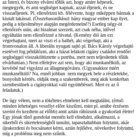
az Isten), és bizony elvárni tőlük azt, hogy amire képesek,
megtegyék, és ami segítséget kapnak, azzal éljenek, és ne
visszaéljenek. Pl. ellenőrizni kb. félévente, hogy miképpen bánnak a
kiutalt lakással. (Összehasonlításul: hány magyar ember kap ilyet,
pedig a teljesítménye alapján megérdemelné?) Esetleg négy-öt
ellenőrzés után, aki bizalmat szerzett, azt csak néha, idővel
egyáltalán nem ellenőrizné a hivatal. (Kemény dió ám ezt
végrehajtani, mert az viszi el a balhét, aki végrehajt, aki a
frontvonalon áll. A liberális nyugati sajtó pl. Bács Károly végrehajtó
esetével fog példálózni, aki a házat lelakott cigány családot rendőri
segítséggel visszaköltöztette a putriba, mert nem teljesítettek tőlük
elvárhatóan.) Nem elfelejtve azt sem, hogy aki munkanélküli, az
kevésbé tud vigyázni az állagmegóvásra. (Ugyanakkor miért
munkanélküli? Na, ennél jobban nem megyek bele a részletekbe,
bonyolult kérdés, oldják meg a szakemberek, meg akik konkrétan
szembesülnek a cigányokkal való együttéléssel. Mert ez az ő
feladatuk.)
De úgy vélem, nem a tökéletes elméletet kell megtalálni, (értsd:
minden lehetséges veszélyt előre kiszűrni, mint pl. amibe érzésem
szerint én kezdtem az előbb) amit aztán ráhúzunk a gyakorlati életre!
Egy jónak tűnő gondolat mentén kell elindulni, alkalmazni, a
sikerből és sikertelenségből tanulni, tapasztaltabban folytatni, akár
újrakezdeni és bocsánatot kérni, aztán fejlődve, növekedve folytatni,
míg a probléma meg nem szűnik.