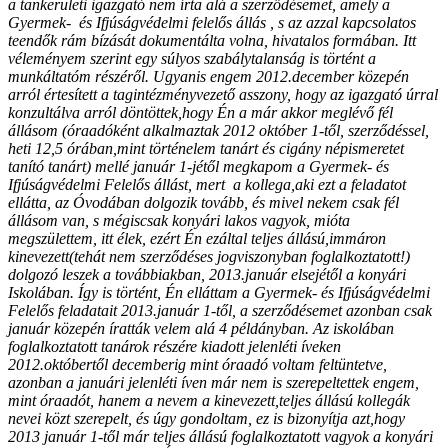
a tankerületi igazgató nem írta alá a szerződésemet, amely a
Gyermek- és Ifjúságvédelmi felelős állás , s az azzal kapcsolatos
teendők rám bízását dokumentálta volna, hivatalos formában. Itt
véleményem szerint egy súlyos szabálytalanság is történt a
munkáltatóm részéről. Ugyanis engem 2012.december közepén
arról értesített a tagintézményvezető asszony, hogy az igazgató úrral
konzultálva arról döntöttek,hogy Én a már akkor meglévő fél
állásom (óraadóként alkalmaztak 2012 október 1-től, szerződéssel,
heti 12,5 órában,mint történelem tanárt és cigány népismeretet
tanító tanárt) mellé január 1-jétől megkapom a Gyermek- és
Ifjúságvédelmi Felelős állást, mert a kollega,aki ezt a feladatot
ellátta, az Óvodában dolgozik tovább, és mivel nekem csak fél
állásom van, s mégiscsak konyári lakos vagyok, mióta
megszülettem, itt élek, ezért Én ezáltal teljes állású,immáron
kinevezett(tehát nem szerződéses jogviszonyban foglalkoztatott!)
dolgozó leszek a továbbiakban, 2013.január elsejétől a konyári
Iskolában. Így is történt, Én elláttam a Gyermek- és Ifjúságvédelmi
Felelős feladatait 2013.január 1-től, a szerződésemet azonban csak
január közepén íratták velem alá 4 példányban. Az iskolában
foglalkoztatott tanárok részére kiadott jelenléti íveken
2012.októbertől decemberig mint óraadó voltam feltüntetve,
azonban a januári jelenléti íven már nem is szerepeltettek engem,
mint óraadót, hanem a nevem a kinevezett,teljes állású kollegák
nevei közt szerepelt, és úgy gondoltam, ez is bizonyítja azt,hogy
2013 január 1-től már teljes állású foglalkoztatott vagyok a konyári