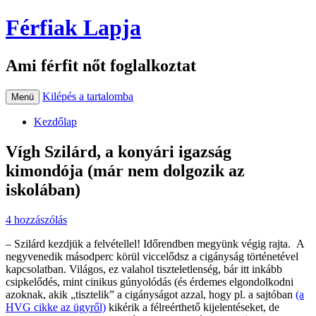
Férfiak Lapja
Ami férfit nőt foglalkoztat
Kilépés a tartalomba
Menü
Kezdőlap
Vígh Szilárd, a konyári igazság
kimondója (már nem dolgozik az
iskolában)
4 hozzászólás
– Szilárd kezdjük a felvétellel! Időrendben megyünk végig rajta. A
negyvenedik másodperc körül viccelődsz a cigányság történetével
kapcsolatban. Világos, ez valahol tiszteletlenség, bár itt inkább
csipkelődés, mint cinikus gúnyolódás (és érdemes elgondolkodni
azoknak, akik „tisztelik” a cigányságot azzal, hogy pl. a sajtóban
(a
HVG cikke az ügyről)
kikérik a félreérthető kijelentéseket, de