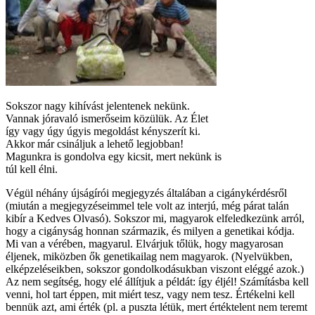
Sokszor nagy kihívást jelentenek nekünk.
Vannak jóravaló ismerőseim közülük. Az Élet
így vagy úgy úgyis megoldást kényszerít ki.
Akkor már csináljuk a lehető legjobban!
Magunkra is gondolva egy kicsit, mert nekünk is
túl kell élni.
Végül néhány újságírói megjegyzés általában a cigánykérdésről
(miután a megjegyzéseimmel tele volt az interjú, még párat talán
kibír a Kedves Olvasó). Sokszor mi, magyarok elfeledkezünk arról,
hogy a cigányság honnan származik, és milyen a genetikai kódja.
Mi van a vérében, magyarul. Elvárjuk tőlük, hogy magyarosan
éljenek, miközben ők genetikailag nem magyarok. (Nyelvükben,
elképzeléseikben, sokszor gondolkodásukban viszont eléggé azok.)
Az nem segítség, hogy elé állítjuk a példát: így éljél! Számításba kell
venni, hol tart éppen, mit miért tesz, vagy nem tesz. Értékelni kell
bennük azt, ami érték (pl. a puszta létük, mert értéktelent nem teremt