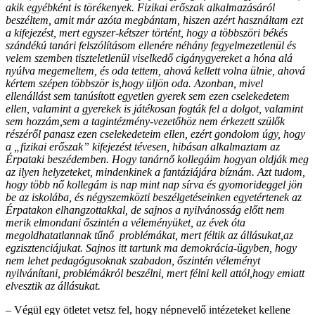
akik egyébként is törékenyek. Fizikai erőszak alkalmazásáról
beszéltem, amit már azóta megbántam, hiszen azért használtam ezt
a kifejezést, mert egyszer-kétszer történt, hogy a többszöri békés
szándékú tanári felszólításom ellenére néhány fegyelmezetlenül és
velem szemben tiszteletlenül viselkedő cigánygyereket a hóna alá
nyúlva megemeltem, és oda tettem, ahová kellett volna ülnie, ahová
kértem szépen többször is,hogy üljön oda. Azonban, mivel
ellenállást sem tanúsított egyetlen gyerek sem ezen cselekedetem
ellen, valamint a gyerekek is játékosan fogták fel a dolgot, valamint
sem hozzám,sem a tagintézmény-vezetőhöz nem érkezett szülők
részéről panasz ezen cselekedeteim ellen, ezért gondolom úgy, hogy
a „fizikai erőszak” kifejezést tévesen, hibásan alkalmaztam az
Érpataki beszédemben. Hogy tanárnő kollegáim hogyan oldják meg
az ilyen helyzeteket, mindenkinek a fantáziájára bíznám. Azt tudom,
hogy több nő kollegám is nap mint nap sírva és gyomorideggel jön
be az iskolába, és négyszemközti beszélgetéseinken egyetértenek az
Érpatakon elhangzottakkal, de sajnos a nyilvánosság előtt nem
merik elmondani őszintén a véleményüket, az évek óta
megoldhatatlannak tűnő problémákat, mert féltik az állásukat,az
egzisztenciájukat. Sajnos itt tartunk ma demokrácia-ügyben, hogy
nem lehet pedagógusoknak szabadon, őszintén véleményt
nyilvánítani, problémákról beszélni, mert félni kell attól,hogy emiatt
elvesztik az állásukat.
– Végül egy ötletet vetsz fel, hogy népnevelő intézeteket kellene