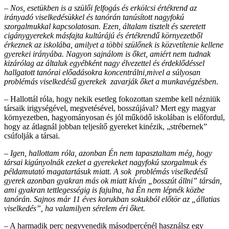
–
Nos, esetükben is a szülői felfogás és erkölcsi értékrend az
irányadó viselkedésükkel és tanórán tanúsított nagyfokú
szorgalmukkal kapcsolatosan. Ezen, általam tisztelt és szeretett
cigánygyerekek másfajta kultúrájú és értékrendű környezetből
érkeznek az iskolába, amilyet a többi szülőnek is közvetítenie kellene
gyerekei irányába. Nagyon sajnálom is őket, amiért nem tudnak
kizárólag az általuk egyébként nagy élvezettel és érdeklődéssel
hallgatott tanórai előadásokra koncentrálni,mivel a súlyosan
problémás viselkedésű gyerekek zavarják őket a munkavégzésben
.
– Hallottál róla, hogy nekik esetleg fokozottan szembe kell nézniük
társaik irigységével, megvetésével, bosszújával? Mert egy magyar
környezetben, hagyományosan és jól működő iskolában is előfordul,
hogy az átlagnál jobban teljesítő gyereket kinézik, „strébernek”
csúfolják a társai.
– Igen, hallottam róla, azonban Én nem tapasztaltam még, hogy
társai kigúnyolnák ezeket a gyerekeket nagyfokú szorgalmuk és
példamutató magatartásuk miatt. A sok problémás viselkedésű
gyerek azonban gyakran más ok miatt kíván „bosszút állni” társán,
ami gyakran tettlegességig is fajulna, ha Én nem lépnék közbe
tanórán. Sajnos már 11 éves korukban sokukból előtör az „állatias
viselkedés”, ha valamilyen sérelem éri őket.
– A harmadik perc negyvenedik másodpercénél használsz egy