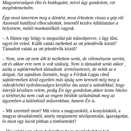
Magyarországon élni és boldogulni, mivel úgy gondolom, ezt
megérdemelném.
Épp most ismertem meg a döntést, most érkeztem vissza a gép elé.
Azonnali hatállyal elbocsátottak, innentől kezdve kilátástalan a
helyzetem, mától munkanélküli vagyok.
– A filmen egy hölgy is megszólal pár másodpercre, s úgy tűnt,
egyet ért veled. Kiállt valaki melletted az ott jelenlévők közül?
Támadott valaki az ott jelenlévők közül?
–
Nem, sem ott nem állt ki mellettem senki, de véleményem szerint,
ott és akkor erre nem is volt szükség. Nem is támadott senki akkor ,
azóta a sajtótermékek támadnak természetesen, de nekik az a
dolguk. Azt sajnálom őszintén, hogy a Férfiak Lapja című
sajtóterméken kívül egyetlen más újság sem keresett még meg a
videofelvétel nyilvánosságra kerülése óta azzal a szándékkal, hogy
interjút készítsen velem, pedig Én úgy gondolom,akkor lenne hiteles
a történet,ha nem csak az engem bírálók szólalnának meg az
ügyemben a különböző műsorokban, hanem Én is.
– Mit szeretnél most? Mit vársz a magyaroktól, a konyáriaktól, a
magyar társadalomtól, amely megismerte nézőpontodat, igazságodat,
és most egy kicsit jobban a történetedet?