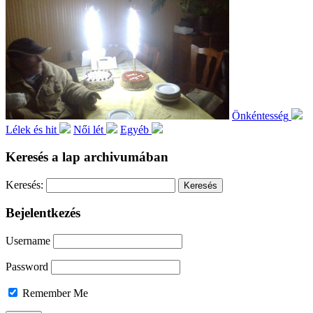
Önkéntesség
Lélek és hit
Női lét
Egyéb
Keresés a lap archivumában
Keresés:
Bejelentkezés
Username
Password
Remember Me