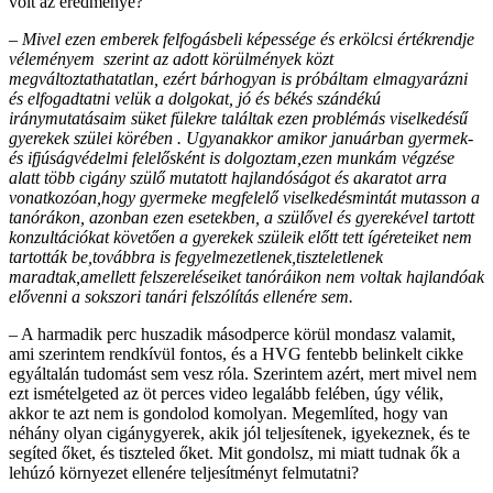
volt az eredménye?
–
Mivel ezen emberek felfogásbeli képessége és erkölcsi értékrendje
véleményem szerint az adott körülmények közt
megváltoztathatatlan, ezért bárhogyan is próbáltam elmagyarázni
és elfogadtatni velük a dolgokat, jó és békés szándékú
iránymutatásaim süket fülekre találtak ezen problémás viselkedésű
gyerekek szülei körében . Ugyanakkor amikor januárban gyermek-
és ifjúságvédelmi felelősként is dolgoztam,ezen munkám végzése
alatt több cigány szülő mutatott hajlandóságot és akaratot arra
vonatkozóan,hogy gyermeke megfelelő viselkedésmintát mutasson a
tanórákon, azonban ezen esetekben, a szülővel és gyerekével tartott
konzultációkat követően a gyerekek szüleik előtt tett ígéreteiket nem
tartották be,továbbra is fegyelmezetlenek,tiszteletlenek
maradtak,amellett felszereléseiket tanóráikon nem voltak hajlandóak
elővenni a sokszori tanári felszólítás ellenére sem.
– A harmadik perc huszadik másodperce körül mondasz valamit,
ami szerintem rendkívül fontos, és a HVG fentebb belinkelt cikke
egyáltalán tudomást sem vesz róla. Szerintem azért, mert mivel nem
ezt ismételgeted az öt perces video legalább felében, úgy vélik,
akkor te azt nem is gondolod komolyan. Megemlíted, hogy van
néhány olyan cigánygyerek, akik jól teljesítenek, igyekeznek, és te
segíted őket, és tiszteled őket. Mit gondolsz, mi miatt tudnak ők a
lehúzó környezet ellenére teljesítményt felmutatni?