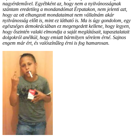
nagyérdeművel. Egyébként az, hogy nem a nyilvánosságnak
szántam eredetileg a mondandómat Érpatakon, nem jelenti azt,
hogy az ott elhangzott mondataimat nem vállalnám akár
nyilvánosság előtt is, mint ez látható is. Ma is úgy gondolom, egy
egészséges demokráciában ez megengedett kellene, hogy legyen,
hogy őszintén valaki elmondja a saját meglátásait, tapasztalatait
dolgokról anélkül, hogy emiatt bármilyen sérelem érné. Sajnos
engem már ért, és valószínűleg érni is fog hamarosan.