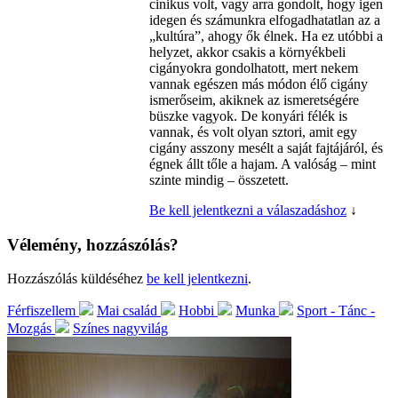
cinikus volt, vagy arra gondolt, hogy igen
idegen és számunkra elfogadhatatlan az a
„kultúra”, ahogy ők élnek. Ha ez utóbbi a
helyzet, akkor csakis a környékbeli
cigányokra gondolhatott, mert nekem
vannak egészen más módon élő cigány
ismerőseim, akiknek az ismeretségére
büszke vagyok. De konyári félék is
vannak, és volt olyan sztori, amit egy
cigány asszony mesélt a saját fajtájáról, és
égnek állt tőle a hajam. A valóság – mint
szinte mindig – összetett.
Be kell jelentkezni a válaszadáshoz
↓
Vélemény, hozzászólás?
Hozzászólás küldéséhez
be kell jelentkezni
.
Férfiszellem
Mai család
Hobbi
Munka
Sport - Tánc -
Mozgás
Színes nagyvilág