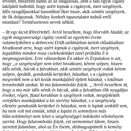
érvedet, miszerint hamis az az önigazolás, amit a falu egyik cigány
lakójától hallottál, hogy azért lopnak a cigányok, mert szegények.
Idős nyugdíjasokkal hasonlítod őket össze, akik szintén szegények,
de ők dolgoznak. Néhány konkrét tapasztalatot tudnál erről
mondani? Természetesen nevek nélkül.
– Itt egy kicsit félreértettél. Arról beszéltem, hogy Horváth Aladár, az
egyik magyarországi cigány vezető az egyetemi éveim
valamelyikében a debreceni DAB-székházban tartott előadásában
hivatkozott arra, hogy azért lopnak a cigányok, mert szegények,
legalábbis minden rossz cselekedetüket ezzel próbálta ő is
megmagyarázni. Erre válaszoltam Én akkor és Érpatakon is azt,
hogy „a szegénységre nem lehet hivatkozni, kérem szépen, hiszen
idős nénik, bácsik a falvakban, akik szintén szegények voltak kérem
szépen, ápolták, gondozták kertjeiket, házaikat, s a cigányok
megvették nem a két kezük munkájából épített házakat, s totálisan
lerombolták azokat. Itt ma falurombolás folyik. „ Arról beszéltem itt,
hogy a ma már idős nénik és bácsik, akik a falvakban élik nyugdíjas
éveiket, régen, fiatal korukban is szegények voltak, megépítették
verejtékes munkájukkal a kis szerény házaikat, s a szegénység
ellenére gondozták kertjeiket és házaikat, nem is loptak senkitől sem,
ha nem volt mit enniük, tehát a lopást és semmilyen más
bűncselekményt nem lehet a szegénységgel indokolni véleményem
szerint. Hogy falurombolás folyik, ezt szememmel látom, hiszen
szeretett falumban, ahol az Én őseim, dédnagyapámék is kemény