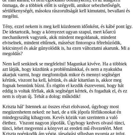
önmaga, de a többiek előtt is szégyelli, amikor sebezhetőségét,
sérülékenységét, másokra rászorultságát kell kimutatni, bevallani és
megélni.
Tény, ezzel nekem is meg kell küzdenem időnként, és kábé pont így.
De idetartozik, hogy a környezet ugyan szapul, mert kőarcú
mechanikerek vagyunk, akik mindent megoldanak, mindent
elviselnek, mindent eltűrnek, másrészt fintorogva félrehúzódik,
lekicsinyel és akár gúnyolódik is, ha ezen változtatni akarunk. Mi a
megoldás?
Nem kell senkinek se megfelelni! Magunkat kivéve. Ha a többiek
azt látják, hogy küzdünk a problémáinkkal, és nem a nyakukba
akarjuk varrni, hogy megfontoljuk mikor és mennyi segítséget
kérünk, viszont ha kell, kérünk, és akár kitartóan is, akkor meg
fognak bennünk bízni. És rögtön el kezdik észrevenni, hogy hát
eddig is voltak férfiak, akik segítséget kértek, és fogadtak el, és ez
nem is olyan új. Tehát a dolog: működik!
Kriszta hál’ Istennek az összes részt elolvasod, úgyhogy most
megüzenhetem neked: ne hari, de a tök jópofa férfiikonokat én
mindegyszálig kihagyom. Kevés közük van szerintem a való
élethez. Viszont nagyon jópofák. Úgyhogy kedves olvasó tünci,
tünci, lehet megvenni a könyvet az eredeti mű élvezetéért. Mert
Kriszta poénkodik ám végig, társalgási stílusban nyomja az infot,