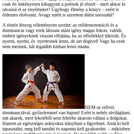
csak én önkényesen kihagyom a poénok jó részét – mert akkor ki
olvasná el az enyémeket? Úgyhogy élmény a könyv – ezért is
érdemes elolvasni. Avagy miért is szeretem átírni sorozattá?
A tömör lényeg véleményem szerint: az erődemonstráció és a
dominancia vagy ezek látszata utáni igény magas fokon, valódi,
emberi igényeknek viszont elfojtása, ha az előzőekkel ütközik. És
nyerni, nyerni, és nyertesnek lenni, de azt dögivel! Vagy ha ezek
nem mennek, hát legalább kínban lenni miatta.
NEM az erővel,
dominanciával, győzelemmel van bajom! Ezért is nehéz rávilágítani,
mit akarok, mert feketéből nem fehérbe akarom váltani a dolgokat.
Hanem az egészséges arányokra irányítani a figyelmet. Amit ki kell
tapasztalni, meg kell tanulni és naponta kell gyakorolni – miközben