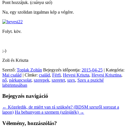
Pont hozzájuk. (
csúnya szó
)
Na, egy szolidan izgalmas kép a végére.
Folyt. köv.
;-)
Zoli és Kriszta
Szerző:
Toplak Zoltán
Bejegyzés időpontja:
2015-04-25
| Kategória:
Mai család
| Címke:
család
,
Férfi
,
Hevesi Kriszta
,
Hevesi Krisztina
,
nő
,
párkapcsolat
,
szerepek
,
szeretet
,
szex
,
Szex a psziché
labirintusában
Bejegyzés navigáció
←
Közeledik, de miért van rá szükség? (BDSM szexről sorozat a
lapon)
Ha behunyom a szemem (színjáték)
→
Vélemény, hozzászólás?