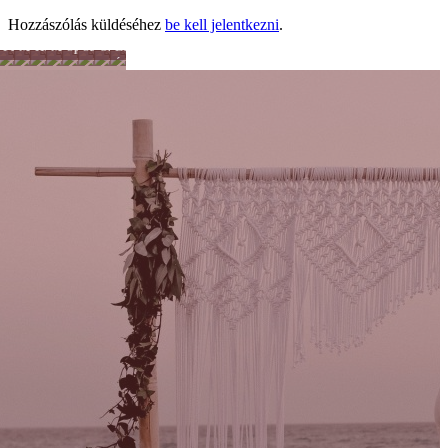
Hozzászólás küldéséhez
be kell jelentkezni
.
Férfiszellem
Mai
Hobbi
Munka
Sport
Színes
Önkéntesség
Lélek
család
-
nagyvilág
és
Tánc
hit
-
Mozgás