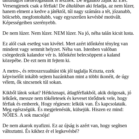
tanulságos melléfogásaink is lesznek. De legalább zajlik az Élet.
Versengjenek csak a férfiak! De
általában
aki feladja, az nem lúzer,
hanem elment a kedve a játéktól, túl nagy számára a tét, józanabb,
bölcsebb, megfontoltabb, vagy egyszerűen kevésbé motivált.
Képességeiben szerényebb.
De nem lúzer. Nem lúzer. NEM lúzer. Na jó, néha talán kicsit lusta.
Ez alól csak esetleg van kivétel. Mert azért időnként tényleg van
mindent vagy semmit helyzet. Néha van. Istenben valóban
csörgedezik kalandor vér is. Időnként belecsöppent a kaland
közepébe. De ezt nem itt fejtem ki.
A metro-, és retroszexualitást tök jól taglalja Kriszta, ezek
képviselőit inkább sejtem hazánkban mint a többi ikonéit, de úgy
vélem, ők sincsenek túl sokan.
Kikből látok sokat? Hétköznapi, átlagférfiakból, akik dolgosak, jó
lelkűek, messze nem tökéletesek és keveset törődnek vele, hogy
férfiak és emberek. Hogy régiesen: lelkük van. És kapcsolataik.
Meg egészségük. És megjelenésük, külsejük. Hiszen ez mind:
NŐIES. A sok macsója!
De nem akarok nyafizni. Ez az újság is azért van, hogy segítsen
változtatni. És kikhez ér el legkevésbé?