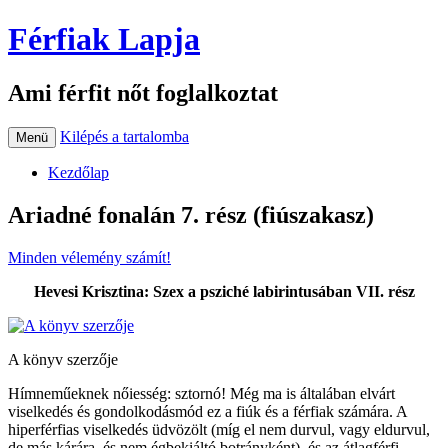
Férfiak Lapja
Ami férfit nőt foglalkoztat
Kilépés a tartalomba
Menü
Kezdőlap
Ariadné fonalán 7. rész (fiúszakasz)
Minden vélemény számít!
Hevesi Krisztina: Szex a psziché labirintusában VII. rész
A könyv szerzője
Hímneműeknek nőiesség: sztornó! Még ma is általában elvárt
viselkedés és gondolkodásmód ez a fiúk és a férfiak számára. A
hiperférfias viselkedés üdvözölt (míg el nem durvul, vagy eldurvul,
de más kárára, és nem égbekiáltó botrányként), és az átlagférfi