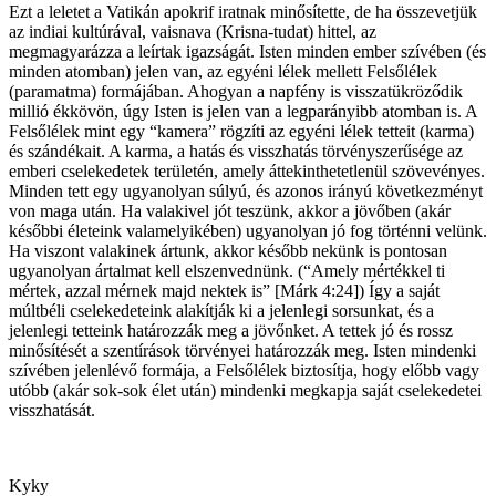
Ezt a leletet a Vatikán apokrif iratnak minősítette, de ha összevetjük
az indiai kultúrával, vaisnava (Krisna-tudat) hittel, az
megmagyarázza a leírtak igazságát. Isten minden ember szívében (és
minden atomban) jelen van, az egyéni lélek mellett Felsőlélek
(paramatma) formájában. Ahogyan a napfény is visszatükröződik
millió ékkövön, úgy Isten is jelen van a legparányibb atomban is. A
Felsőlélek mint egy “kamera” rögzíti az egyéni lélek tetteit (karma)
és szándékait. A karma, a hatás és visszhatás törvényszerűsége az
emberi cselekedetek területén, amely áttekinthetetlenül szövevényes.
Minden tett egy ugyanolyan súlyú, és azonos irányú következményt
von maga után. Ha valakivel jót teszünk, akkor a jövőben (akár
későbbi életeink valamelyikében) ugyanolyan jó fog történni velünk.
Ha viszont valakinek ártunk, akkor később nekünk is pontosan
ugyanolyan ártalmat kell elszenvednünk. (“Amely mértékkel ti
mértek, azzal mérnek majd nektek is” [Márk 4:24]) Így a saját
múltbéli cselekedeteink alakítják ki a jelenlegi sorsunkat, és a
jelenlegi tetteink határozzák meg a jövőnket. A tettek jó és rossz
minősítését a szentírások törvényei határozzák meg. Isten mindenki
szívében jelenlévő formája, a Felsőlélek biztosítja, hogy előbb vagy
utóbb (akár sok-sok élet után) mindenki megkapja saját cselekedetei
visszhatását.
Kyky