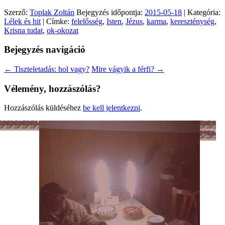
Szerző:
Toplak Zoltán
Bejegyzés időpontja:
2015-05-18
| Kategória:
Lélek és hit
| Címke:
felelősség
,
Isten
,
Jézus
,
karma
,
kereszténység
,
Krisna tudat
,
ok-okozat
Bejegyzés navigáció
←
Tiszteletadás: hol vagy?
Mire vágyik a férfi?
→
Vélemény, hozzászólás?
Hozzászólás küldéséhez
be kell jelentkezni
.
Férfiszellem
Mai
Hobbi
Munka
Sport
Önkénte
Lélek
család
-
és
Női
Egyé
Tánc
hit
lét
-
Mozgás