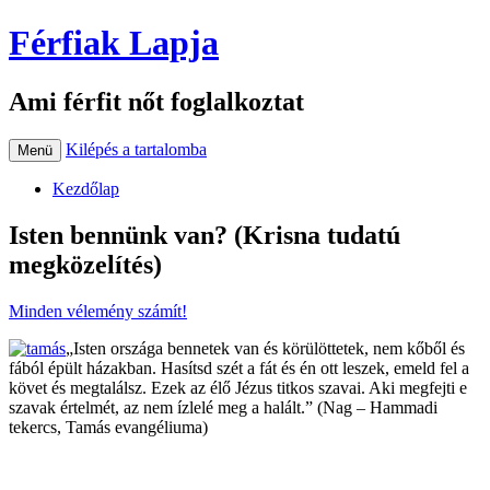
Férfiak Lapja
Ami férfit nőt foglalkoztat
Kilépés a tartalomba
Menü
Kezdőlap
Isten bennünk van? (Krisna tudatú
megközelítés)
Minden vélemény számít!
„Isten országa bennetek van és körülöttetek, nem kőből és
fából épült házakban. Hasítsd szét a fát és én ott leszek, emeld fel a
követ és megtalálsz. Ezek az élő Jézus titkos szavai. Aki megfejti e
szavak értelmét, az nem ízlelé meg a halált.” (Nag – Hammadi
tekercs, Tamás evangéliuma)