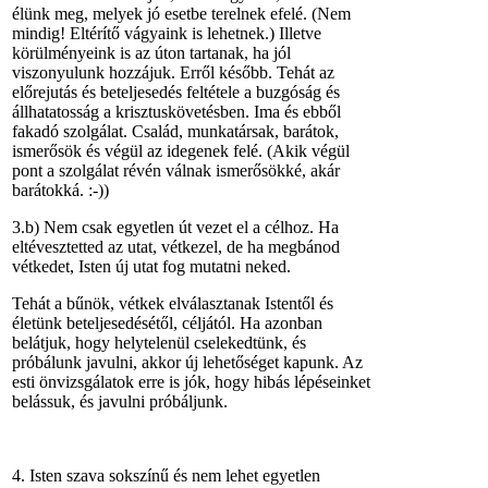
élünk meg, melyek jó esetbe terelnek efelé. (Nem
mindig! Eltérítő vágyaink is lehetnek.) Illetve
körülményeink is az úton tartanak, ha jól
viszonyulunk hozzájuk. Erről később. Tehát az
előrejutás és beteljesedés feltétele a buzgóság és
állhatatosság a krisztuskövetésben. Ima és ebből
fakadó szolgálat. Család, munkatársak, barátok,
ismerősök és végül az idegenek felé. (Akik végül
pont a szolgálat révén válnak ismerősökké, akár
barátokká. :-))
3.b) Nem csak egyetlen út vezet el a célhoz. Ha
eltévesztetted az utat, vétkezel, de ha megbánod
vétkedet, Isten új utat fog mutatni neked.
Tehát a bűnök, vétkek elválasztanak Istentől és
életünk beteljesedésétől, céljától. Ha azonban
belátjuk, hogy helytelenül cselekedtünk, és
próbálunk javulni, akkor új lehetőséget kapunk. Az
esti önvizsgálatok erre is jók, hogy hibás lépéseinket
belássuk, és javulni próbáljunk.
4. Isten szava sokszínű és nem lehet egyetlen