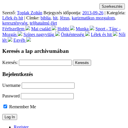
Szerző:
Toplak Zoltán
Bejegyzés időpontja:
2013-09-26
| Kategória:
Lélek és hit
| Címke:
biblia
,
hit
,
Jézus
,
karizmatikus mozgalom
,
kereszténység
,
teljhatalmú élet
Férfiszellem
Mai család
Hobbi
Munka
Sport - Tánc -
Mozgás
Színes nagyvilág
Önkéntesség
Lélek és hit
Női
lét
Egyéb
Keresés a lap archivumában
Keresés:
Bejelentkezés
Username
Password
Remember Me
Register