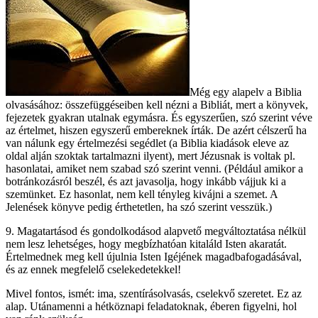
Még egy alapelv a Biblia
olvasásához: összefüggéseiben kell nézni a Bibliát, mert a könyvek,
fejezetek gyakran utalnak egymásra. És egyszerűen, szó szerint véve
az értelmet, hiszen egyszerű embereknek írták. De azért célszerű ha
van nálunk egy értelmezési segédlet (a Biblia kiadások eleve az
oldal alján szoktak tartalmazni ilyent), mert Jézusnak is voltak pl.
hasonlatai, amiket nem szabad szó szerint venni. (Például amikor a
botránkozásról beszél, és azt javasolja, hogy inkább vájjuk ki a
szemünket. Ez hasonlat, nem kell tényleg kivájni a szemet. A
Jelenések könyve pedig érthetetlen, ha szó szerint vesszük.)
9. Magatartásod és gondolkodásod alapvető megváltoztatása nélkül
nem lesz lehetséges, hogy megbízhatóan kitaláld Isten akaratát.
Értelmednek meg kell újulnia Isten Igéjének magadbafogadásával,
és az ennek megfelelő cselekedetekkel!
Mivel fontos, ismét: ima, szentírásolvasás, cselekvő szeretet. Ez az
alap. Utánamenni a hétköznapi feladatoknak, éberen figyelni, hol