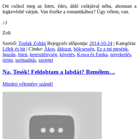
Ott csókol meg az Isten, édes, áldó csókjával néha, ahonnan a
legkevésbé várjuk. Van érzéke a romantikához? Úgy vélem, van.
;-)
Zoli
Szerző:
Toplak Zoltán
Bejegyzés időpontja:
2014-10-24
| Kategória:
Lélek és hit
| Címke:
Ákos
,
áldozat
,
bölcsesség
,
Ez a mi mesénk
,
Igazán
,
Isten
,
kereszténység
,
követés
,
Kowa és Fanka
,
növekedés
,
öröm
,
spritualitás
,
szeretet
Na, Tesók! Feldobtam a labdát? Remélem…
Minden vélemény számít!