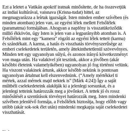
Ezt a leletet a Vatikán apokrif iratnak minősítette, de ha összevetjük
az indiai kultúrával, vaisnava (Krisna-tudat) hittel, az
megmagyarázza a leírtak igazságát. Isten minden ember szívében (és
minden atomban) jelen van, az egyéni lélek mellett Felsőlélek
(paramatma) formájában. Ahogyan a napfény is visszatükröződik
millió ékkövön, úgy Isten is jelen van a legparányibb atomban is. A
Felsőlélek mint egy “kamera” rögzíti az egyéni lélek tetteit (karma)
és szándékait. A karma, a hatás és visszhatás törvényszerűsége az
emberi cselekedetek területén, amely áttekinthetetlenül szövevényes.
Minden tett egy ugyanolyan súlyú, és azonos irányú következményt
von maga után. Ha valakivel jót teszünk, akkor a jövőben (akár
későbbi életeink valamelyikében) ugyanolyan jó fog történni velünk.
Ha viszont valakinek ártunk, akkor később nekünk is pontosan
ugyanolyan ártalmat kell elszenvednünk. (“Amely mértékkel ti
mértek, azzal mérnek majd nektek is” [Márk 4:24]) Így a saját
múltbéli cselekedeteink alakítják ki a jelenlegi sorsunkat, és a
jelenlegi tetteink határozzák meg a jövőnket. A tettek jó és rossz
minősítését a szentírások törvényei határozzák meg. Isten mindenki
szívében jelenlévő formája, a Felsőlélek biztosítja, hogy előbb vagy
utóbb (akár sok-sok élet után) mindenki megkapja saját cselekedetei
visszhatását.