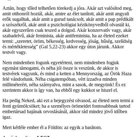
Aztán, hogy tőled telhetően törekedj a jóra. Akár azt valósítod meg,
amit otthonról hoztál, akár, amire az élet tanított, akár amit angyali
erők sugalltak, akár amit a gurud tanácsolt, akár amit a pap prédikált
a szószékről, akár amit a pszichológiai kézikönyvedből olvastál ki,
akár egyszerűen csak teszed a dolgod. Akár konzervatív vagy, akár
szabadelvű, akár feminista, akár antifeminista, ha az életed ezeket
termi: „szeretet, öröm, békesség, kedvesség, jóság, hűség, szelídség
és mértékletesség” (Gal 5,22-23) akkor egy úton járunk. Akkor
testvér vagy.
Nem mindenben fogunk egyetérteni, nem mindenben fogjuk
egymást támogatni, és néha jól össze is veszünk, de akkor is
testvérek vagyunk, és mind a ketten a Mennyország, az Örök Haza
felé vándorlunk. Néha csigatempóban, vért izzadva minden
milliméterért, néha szárnyalva, mint a sasok, de megyünk! És ez
szerintem akkor is így van, ha ebből egy kukkot se hiszel el.
Ha pedig Neked, aki ezt a bejegyzést olvasod, az életed nem termi a
fenti gyümölcsöket; ha a személyes örömeidet fontosabbnak tartod
embertársad bajának orvoslásánál, akkor rád mindez jövő időben
igaz.
Mert kétféle ember él a Földön: az egyik a barátom.