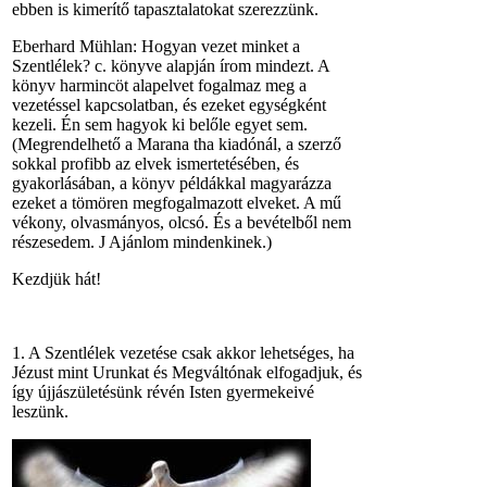
ebben is kimerítő tapasztalatokat szerezzünk.
Eberhard Mühlan: Hogyan vezet minket a
Szentlélek? c. könyve alapján írom mindezt. A
könyv harmincöt alapelvet fogalmaz meg a
vezetéssel kapcsolatban, és ezeket egységként
kezeli. Én sem hagyok ki belőle egyet sem.
(Megrendelhető a Marana tha kiadónál, a szerző
sokkal profibb az elvek ismertetésében, és
gyakorlásában, a könyv példákkal magyarázza
ezeket a tömören megfogalmazott elveket. A mű
vékony, olvasmányos, olcsó. És a bevételből nem
részesedem. J Ajánlom mindenkinek.)
Kezdjük hát!
1. A Szentlélek vezetése csak akkor lehetséges, ha
Jézust mint Urunkat és Megváltónak elfogadjuk, és
így újjászületésünk révén Isten gyermekeivé
leszünk.