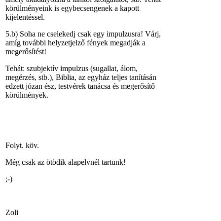
körülményeink is egybecsengenek a kapott
kijelentéssel.
5.b) Soha ne cselekedj csak egy impulzusra! Várj,
amíg további helyzetjelző fények megadják a
megerősítést!
Tehát: szubjektív impulzus (sugallat, álom,
megérzés, stb.), Biblia, az egyház teljes tanításán
edzett józan ész, testvérek tanácsa és megerősítő
körülmények.
Folyt. köv.
Még csak az ötödik alapelvnél tartunk!
;-)
Zoli