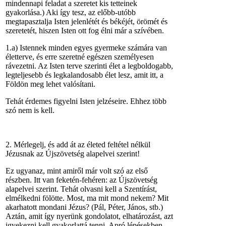
mindennapi feladat a szeretet kis tetteinek
gyakorlása.) Aki így tesz, az előbb-utóbb
megtapasztalja Isten jelenlétét és békéjét, örömét és
szeretetét, hiszen Isten ott fog élni már a szívében.
1.a) Istennek minden egyes gyermeke számára van
életterve, és erre szeretné egészen személyesen
rávezetni. Az Isten terve szerinti élet a legboldogabb,
legteljesebb és legkalandosabb élet lesz, amit itt, a
Földön meg lehet valósítani.
Tehát érdemes figyelni Isten jelzéseire. Ehhez több
szó nem is kell.
2. Mérlegelj, és add át az életed feltétel nélkül
Jézusnak az Újszövetség alapelvei szerint!
Ez ugyanaz, mint amiről már volt szó az első
részben. Itt van feketén-fehéren: az Újszövetség
alapelvei szerint. Tehát olvasni kell a Szentírást,
elmélkedni fölötte. Most, ma mit mond nekem? Mit
akarhatott mondani Jézus? (Pál, Péter, János, stb.)
Aztán, amit így nyerünk gondolatot, elhatározást, azt
igyekezni kell gyakorlattá tenni. Apró lépésekben,