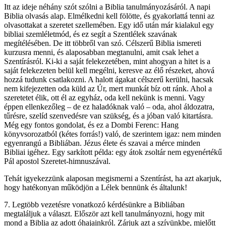
Itt az ideje néhány szót szólni a Biblia tanulmányozásáról. A napi
Biblia olvasás alap. Elmélkedni kell fölötte, és gyakorlattá tenni az
olvasottakat a szeretet szellemében. Egy idő után már kialakul egy
bibliai szemléletmód, és ez segít a Szentlélek szavának
megítélésében. De itt többről van szó. Célszerű Biblia ismereti
kurzusra menni, és alaposabban megtanulni, amit csak lehet a
Szentírásról. Ki-ki a saját felekezetében, mint ahogyan a hitet is a
saját felekezeten belül kell megélni, keresve az élő részeket, ahová
hozzá tudunk csatlakozni. A halott ágakat célszerű kerülni, hacsak
nem kifejezetten oda küld az Úr, mert munkát bíz ott ránk. Ahol a
szeretetet élik, ott él az egyház, oda kell nekünk is menni. Vagy
éppen ellenkezőleg – de ez haladóknak való – oda, ahol áldozatra,
tűrésre, szelíd szenvedésre van szükség, és a jóban való kitartásra.
Még egy fontos gondolat, és ez a Dombi Ferenc: Hang
könyvsorozatból (kétes forrás!) való, de szerintem igaz: nem minden
egyenrangú a Bibliában. Jézus élete és szavai a mérce minden
Bibliai igéhez. Egy sarkított példa: egy átok zsoltár nem egyenértékű
Pál apostol Szeretet-himnuszával.
Tehát igyekezzünk alaposan megismerni a Szentírást, ha azt akarjuk,
hogy hatékonyan működjön a Lélek bennünk és általunk!
7. Legtöbb vezetésre vonatkozó kérdésünkre a Bibliában
megtaláljuk a választ. Először azt kell tanulmányozni, hogy mit
mond a Biblia az adott óhajainkról. Zárjuk azt a szívünkbe, mielőtt