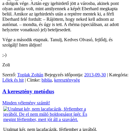
a dolgok vége. Aztán egy igehirdető jött a városba, akinek pont
olyan autója volt, mint amilyennek a képét Eberhard megkapta
belül. Amikor az igehirdetés után a reptérre mentek ki, a férfi
Eberhard felé fordult: – Rájöttem, hogy neked kell adnom az
autómat. – mondta, és úgy is tett. A rhéma (speciálisan, az adott
helyzetre vonatkozó jel) beteljesedett.
Vége a második etapnak. Tanulj, Kedves Olvasó, fejlődj, és
szolgálj! Isten áldjon!
;-)
Zoli
Szerző:
Toplak Zoltán
Bejegyzés időpontja:
2013-09-30
| Kategória:
Lélek és hit
| Címke:
biblia
,
kereszténység
A keresztény metódus
Minden vélemény számít!
Uralmat kér, nem lacafacázik, férfiember a javából.