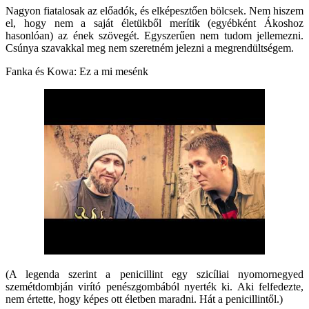
Nagyon fiatalosak az előadók, és elképesztően bölcsek. Nem hiszem
el, hogy nem a saját életükből merítik (egyébként Ákoshoz
hasonlóan) az ének szövegét. Egyszerűen nem tudom jellemezni.
Csúnya szavakkal meg nem szeretném jelezni a megrendültségem.
Fanka és Kowa: Ez a mi mesénk
(A legenda szerint a penicillint egy szicíliai nyomornegyed
szemétdombján virító penészgombából nyerték ki. Aki felfedezte,
nem értette, hogy képes ott életben maradni. Hát a penicillintől.)