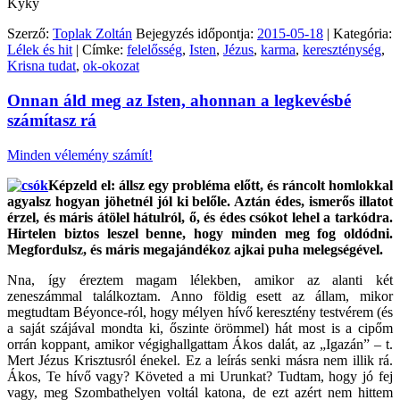
Kyky
Szerző:
Toplak Zoltán
Bejegyzés időpontja:
2015-05-18
| Kategória:
Lélek és hit
| Címke:
felelősség
,
Isten
,
Jézus
,
karma
,
kereszténység
,
Krisna tudat
,
ok-okozat
Onnan áld meg az Isten, ahonnan a legkevésbé
számítasz rá
Minden vélemény számít!
Képzeld el: állsz egy probléma előtt, és ráncolt homlokkal
agyalsz hogyan jöhetnél jól ki belőle. Aztán édes, ismerős illatot
érzel, és máris átölel hátulról, ő, és édes csókot lehel a tarkódra.
Hirtelen biztos leszel benne, hogy minden meg fog oldódni.
Megfordulsz, és máris megajándékoz ajkai puha melegségével.
Nna, így éreztem magam lélekben, amikor az alanti két
zeneszámmal találkoztam. Anno földig esett az állam, mikor
megtudtam Béyonce-ról, hogy mélyen hívő keresztény testvérem (és
a saját szájával mondta ki, őszinte örömmel) hát most is a cipőm
orrán koppant, amikor végighallgattam Ákos dalát, az „Igazán” – t.
Mert Jézus Krisztusról énekel. Ez a leírás senki másra nem illik rá.
Ákos, Te hívő vagy? Követed a mi Urunkat? Tudtam, hogy jó fej
vagy, meg Szombathelyen voltál katona, de ezt azért nem hittem