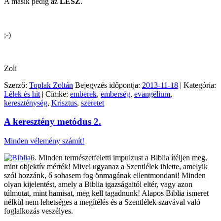
A másik pedig az
LESZ
.
;-)
Zoli
Szerző:
Toplak Zoltán
Bejegyzés időpontja:
2013-11-18
| Kategória:
Lélek és hit
| Címke:
emberek
,
emberség
,
evangélium
,
kereszténység
,
Krisztus
,
szeretet
A keresztény metódus 2.
Minden vélemény számít!
6. Minden természetfeletti impulzust a Biblia ítéljen meg,
mint objektív mérték! Mivel ugyanaz a Szentlélek ihlette, amelyik
szól hozzánk, ő sohasem fog önmagának ellentmondani! Minden
olyan kijelentést, amely a Biblia igazságaitól eltér, vagy azon
túlmutat, mint hamisat, meg kell tagadnunk! Alapos Biblia ismeret
nélkül nem lehetséges a megítélés és a Szentlélek szavával való
foglalkozás veszélyes.