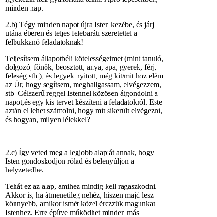
minden nap.
2.b) Tégy minden napot újra Isten kezébe, és járj
utána éberen és teljes felebaráti szeretettel a
felbukkanó feladatoknak!
Teljesítsem állapotbéli kötelességeimet (mint tanuló,
dolgozó, főnök, beosztott, anya, apa, gyerek, férj,
feleség stb.), és legyek nyitott, még kit/mit hoz elém
az Úr, hogy segítsem, meghallgassam, elvégezzem,
stb. Célszerű reggel Istennel közösen átgondolni a
napot,és egy kis tervet készíteni a feladatokról. Este
aztán el lehet számolni, hogy mit sikerült elvégezni,
és hogyan, milyen lélekkel?
2.c) Így veted meg a legjobb alapját annak, hogy
Isten gondoskodjon rólad és belenyúljon a
helyzetedbe.
Tehát ez az alap, amihez mindig kell ragaszkodni.
Akkor is, ha átmenetileg nehéz, hiszen majd lesz
könnyebb, amikor ismét közel érezzük magunkat
Istenhez. Erre építve működhet minden más