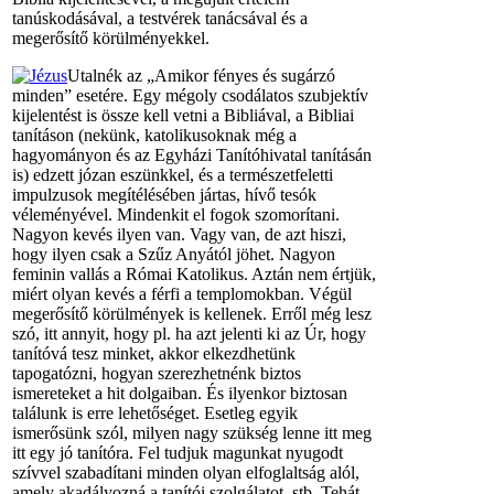
tanúskodásával, a testvérek tanácsával és a
megerősítő körülményekkel.
Utalnék az „Amikor fényes és sugárzó
minden” esetére. Egy mégoly csodálatos szubjektív
kijelentést is össze kell vetni a Bibliával, a Bibliai
tanításon (nekünk, katolikusoknak még a
hagyományon és az Egyházi Tanítóhivatal tanításán
is) edzett józan eszünkkel, és a természetfeletti
impulzusok megítélésében jártas, hívő tesók
véleményével. Mindenkit el fogok szomorítani.
Nagyon kevés ilyen van. Vagy van, de azt hiszi,
hogy ilyen csak a Szűz Anyától jöhet. Nagyon
feminin vallás a Római Katolikus. Aztán nem értjük,
miért olyan kevés a férfi a templomokban. Végül
megerősítő körülmények is kellenek. Erről még lesz
szó, itt annyit, hogy pl. ha azt jelenti ki az Úr, hogy
tanítóvá tesz minket, akkor elkezdhetünk
tapogatózni, hogyan szerezhetnénk biztos
ismereteket a hit dolgaiban. És ilyenkor biztosan
találunk is erre lehetőséget. Esetleg egyik
ismerősünk szól, milyen nagy szükség lenne itt meg
itt egy jó tanítóra. Fel tudjuk magunkat nyugodt
szívvel szabadítani minden olyan elfoglaltság alól,
amely akadályozná a tanítói szolgálatot, stb. Tehát