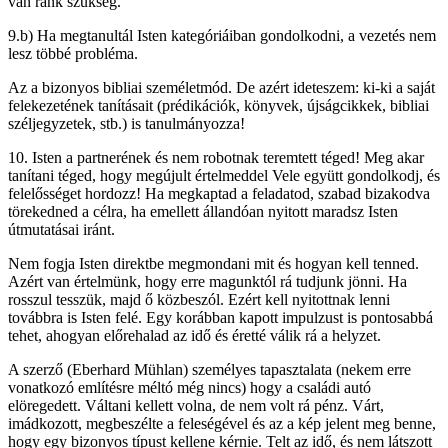
van ránk szükség.
9.b) Ha megtanultál Isten kategóriáiban gondolkodni, a vezetés nem
lesz többé probléma.
Az a bizonyos bibliai személetmód. De azért ideteszem: ki-ki a saját
felekezetének tanításait (prédikációk, könyvek, újságcikkek, bibliai
széljegyzetek, stb.) is tanulmányozza!
10. Isten a partnerének és nem robotnak teremtett téged! Meg akar
tanítani téged, hogy megújult értelmeddel Vele együtt gondolkodj, és
felelősséget hordozz! Ha megkaptad a feladatod, szabad bizakodva
törekedned a célra, ha emellett állandóan nyitott maradsz Isten
útmutatásai iránt.
Nem fogja Isten direktbe megmondani mit és hogyan kell tenned.
Azért van értelmünk, hogy erre magunktól rá tudjunk jönni. Ha
rosszul tesszük, majd ő közbeszól. Ezért kell nyitottnak lenni
továbbra is Isten felé. Egy korábban kapott impulzust is pontosabbá
tehet, ahogyan előrehalad az idő és éretté válik rá a helyzet.
A szerző (Eberhard Mühlan) személyes tapasztalata (nekem erre
vonatkozó említésre méltó még nincs) hogy a családi autó
elöregedett. Váltani kellett volna, de nem volt rá pénz. Várt,
imádkozott, megbeszélte a feleségével és az a kép jelent meg benne,
hogy egy bizonyos típust kellene kérnie. Telt az idő, és nem látszott