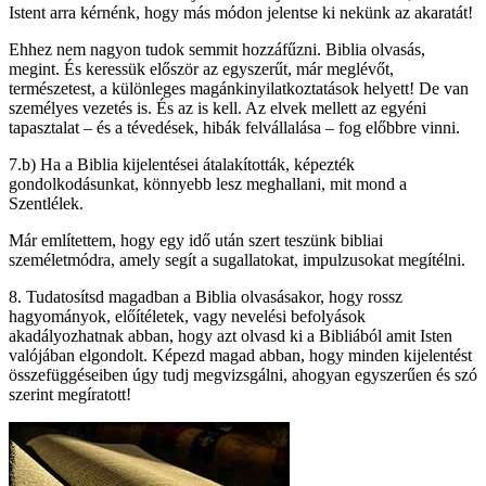
Istent arra kérnénk, hogy más módon jelentse ki nekünk az akaratát!
Ehhez nem nagyon tudok semmit hozzáfűzni. Biblia olvasás,
megint. És keressük először az egyszerűt, már meglévőt,
természetest, a különleges magánkinyilatkoztatások helyett! De van
személyes vezetés is. És az is kell. Az elvek mellett az egyéni
tapasztalat – és a tévedések, hibák felvállalása – fog előbbre vinni.
7.b) Ha a Biblia kijelentései átalakították, képezték
gondolkodásunkat, könnyebb lesz meghallani, mit mond a
Szentlélek.
Már említettem, hogy egy idő után szert teszünk bibliai
személetmódra, amely segít a sugallatokat, impulzusokat megítélni.
8. Tudatosítsd magadban a Biblia olvasásakor, hogy rossz
hagyományok, előítéletek, vagy nevelési befolyások
akadályozhatnak abban, hogy azt olvasd ki a Bibliából amit Isten
valójában elgondolt. Képezd magad abban, hogy minden kijelentést
összefüggéseiben úgy tudj megvizsgálni, ahogyan egyszerűen és szó
szerint megíratott!