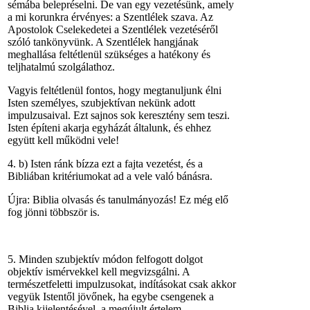
sémába belepréselni. De van egy vezetésünk, amely
a mi korunkra érvényes: a Szentlélek szava. Az
Apostolok Cselekedetei a Szentlélek vezetéséről
szóló tankönyvünk. A Szentlélek hangjának
meghallása feltétlenül szükséges a hatékony és
teljhatalmú szolgálathoz.
Vagyis feltétlenül fontos, hogy megtanuljunk élni
Isten személyes, szubjektívan nekünk adott
impulzusaival. Ezt sajnos sok keresztény sem teszi.
Isten építeni akarja egyházát általunk, és ehhez
együtt kell működni vele!
4. b) Isten ránk bízza ezt a fajta vezetést, és a
Bibliában kritériumokat ad a vele való bánásra.
Újra: Biblia olvasás és tanulmányozás! Ez még elő
fog jönni többször is.
5. Minden szubjektív módon felfogott dolgot
objektív ismérvekkel kell megvizsgálni. A
természetfeletti impulzusokat, indításokat csak akkor
vegyük Istentől jövőnek, ha egybe csengenek a
Biblia kijelentésével, a megújult értelem