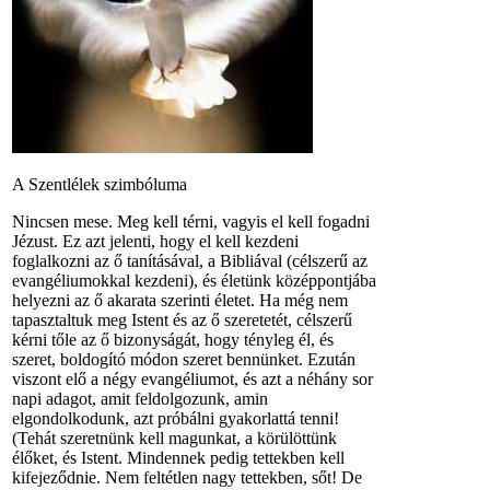
A Szentlélek szimbóluma
Nincsen mese. Meg kell térni, vagyis el kell fogadni
Jézust. Ez azt jelenti, hogy el kell kezdeni
foglalkozni az ő tanításával, a Bibliával (célszerű az
evangéliumokkal kezdeni), és életünk középpontjába
helyezni az ő akarata szerinti életet. Ha még nem
tapasztaltuk meg Istent és az ő szeretetét, célszerű
kérni tőle az ő bizonyságát, hogy tényleg él, és
szeret, boldogító módon szeret bennünket. Ezután
viszont elő a négy evangéliumot, és azt a néhány sor
napi adagot, amit feldolgozunk, amin
elgondolkodunk, azt próbálni gyakorlattá tenni!
(Tehát szeretnünk kell magunkat, a körülöttünk
élőket, és Istent. Mindennek pedig tettekben kell
kifejeződnie. Nem feltétlen nagy tettekben, sőt! De