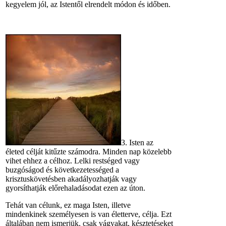
kegyelem jól, az Istentől elrendelt módon és időben.
3. Isten az
életed célját kitűzte számodra. Minden nap közelebb
vihet ehhez a célhoz. Lelki restséged vagy
buzgóságod és következetességed a
krisztuskövetésben akadályozhatják vagy
gyorsíthatják előrehaladásodat ezen az úton.
Tehát van célunk, ez maga Isten, illetve
mindenkinek személyesen is van életterve, célja. Ezt
általában nem ismerjük, csak vágyakat, késztetéseket