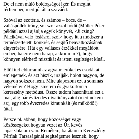
De el nem múló boldogságot ígér. És megint
férfiember, mert jót áll a szaváért.
Szóval az ezotéria, és számos – bocs, de –
valláspótlék irány, sokszor azzal hódít (Müller Péter
például azzal ajánlja egyik könyvét, <Ji csing?
Pálcikával való jóslásról szól> hogy itt a módszer a
természetfeletti konkrét, és segítő beavatkozásának
elnyerésére. Hát egy vallásos érzékkel megáldott
ember, ha erre nem harap, akkor mire?), hogy
könnyen elérhető misztikát és isteni segítséget kínál.
Ettől tud eldurranni az agyam: erőket és csodákat
emlegetnek, és azt hiszik, uralják, holott nagyon, de
nagyon sokszor nem. Mire alapozom ezt a sommás
véleményt? Hogy ismerem és gyakorlom a
keresztény metódust. Össze tudom hasonlítani ezt a
mai, alig pár évtizedes divatirányzatot (mert nekem
az), egy több évezredes kimunkált (és működő!)
úttal.
Persze pl. abban, hogy közösséget vagy
közösségeket hogyan vezet az Úr, kevés
tapasztalatom van. Remélem, barátaim a Keresztény
Férfiak Társaságánál segítségemre lesznek, hogy