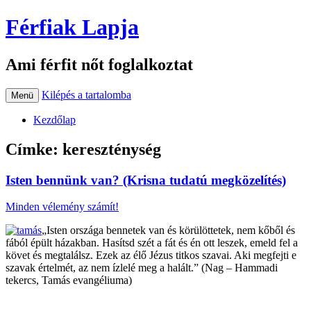
Férfiak Lapja
Ami férfit nőt foglalkoztat
Kilépés a tartalomba
Menü
Kezdőlap
Címke:
kereszténység
Isten bennünk van? (Krisna tudatú megközelítés)
Minden vélemény számít!
„Isten országa bennetek van és körülöttetek, nem kőből és
fából épült házakban. Hasítsd szét a fát és én ott leszek, emeld fel a
követ és megtalálsz. Ezek az élő Jézus titkos szavai. Aki megfejti e
szavak értelmét, az nem ízlelé meg a halált.” (Nag – Hammadi
tekercs, Tamás evangéliuma)