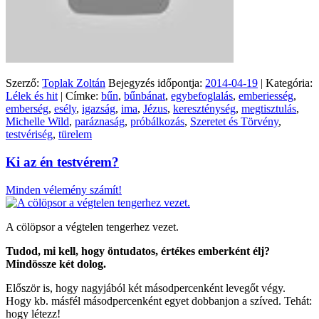
Szerző:
Toplak Zoltán
Bejegyzés időpontja:
2014-04-19
| Kategória:
Lélek és hit
| Címke:
bűn
,
bűnbánat
,
egybefoglalás
,
emberiesség
,
emberség
,
esély
,
igazság
,
ima
,
Jézus
,
kereszténység
,
megtisztulás
,
Michelle Wild
,
paráznaság
,
próbálkozás
,
Szeretet és Törvény
,
testvériség
,
türelem
Ki az én testvérem?
Minden vélemény számít!
A cölöpsor a végtelen tengerhez vezet.
Tudod, mi kell, hogy öntudatos, értékes emberként élj?
Mindössze két dolog.
Először is, hogy nagyjából két másodpercenként levegőt végy.
Hogy kb. másfél másodpercenként egyet dobbanjon a szíved. Tehát:
hogy létezz!