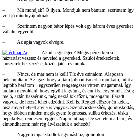
– Mit mondjak? Ő ilyen. Mondjuk nem bántam, szerintem így
volt jó mindnyájunknak.
– Szerintem nagyon bátor lépés volt egy három éves gyereket
vállalni egyedül.
– Az apja vagyok elvégre.
– Akad segítséged? Mégis pénzt keresel,
háztartást vezetsz és neveled a gyereked. Szülői értekezletek,
tanszerek beszerzése, közös játék és munka…
– Nincs, de már nem is kell! Tíz éve csinálom. Alaposan
beletanultam. Az igaz, hogy a fiam jobban ismeri a munkám, mint a
legtöbb barátom – egyszerűen rengetegszer vittem magammal. Így
tudtam megoldani, hogy együtt legyünk, és enni is legyen mit. Estig
meló, aztán hazaérünk, még nekiállok főzni, mosogatni. Fáradt
vagyok, de hozzá lehet edződni. Kell is. Reggel először én kelek,
hisz anyja helyett anyja is vagyok. Szendvicskészítés, gondoskodás,
hogy időben minden meglegyen: fogmosás, suliba érkezés, táska
bepakolva, rendesen reggeli. Nap mint nap. De szeretem a fiam, és
elmondhatom: már rég átvészeltük a nehezét!
– Nagyon ragaszkodtok egymáshoz, gondolom.