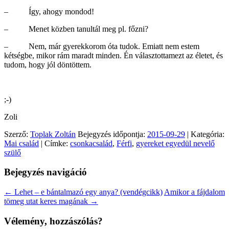
– Így, ahogy mondod!
– Menet közben tanultál meg pl. főzni?
– Nem, már gyerekkorom óta tudok. Emiatt nem estem
kétségbe, mikor rám maradt minden. Én választottamezt az életet, és
tudom, hogy jól döntöttem.
;-)
Zoli
Szerző:
Toplak Zoltán
Bejegyzés időpontja:
2015-09-29
| Kategória:
Mai család
| Címke:
csonkacsalád
,
Férfi
,
gyereket egyedül nevelő
szülő
Bejegyzés navigáció
←
Lehet – e bántalmazó egy anya? (vendégcikk)
Amikor a fájdalom
tömeg utat keres magának
→
Vélemény, hozzászólás?