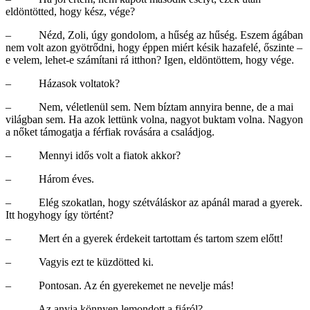
eldöntötted, hogy kész, vége?
– Nézd, Zoli, úgy gondolom, a hűség az hűség. Eszem ágában
nem volt azon gyötrődni, hogy éppen miért késik hazafelé, őszinte –
e velem, lehet-e számítani rá itthon? Igen, eldöntöttem, hogy vége.
– Házasok voltatok?
– Nem, véletlenül sem. Nem bíztam annyira benne, de a mai
világban sem. Ha azok lettünk volna, nagyot buktam volna. Nagyon
a nőket támogatja a férfiak rovására a családjog.
– Mennyi idős volt a fiatok akkor?
– Három éves.
– Elég szokatlan, hogy szétváláskor az apánál marad a gyerek.
Itt hogyhogy így történt?
– Mert én a gyerek érdekeit tartottam és tartom szem előtt!
– Vagyis ezt te küzdötted ki.
– Pontosan. Az én gyerekemet ne nevelje más!
– Az anyja könnyen lemondott a fiáról?