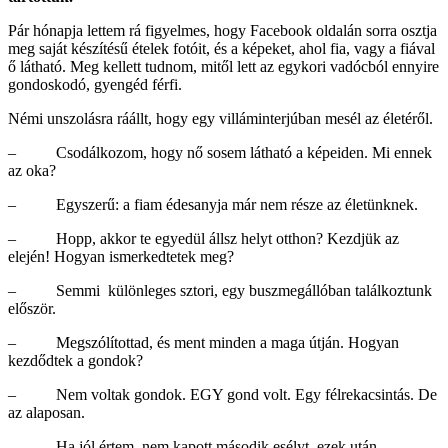
Pár hónapja lettem rá figyelmes, hogy Facebook oldalán sorra osztja
meg saját készítésű ételek fotóit, és a képeket, ahol fia, vagy a fiával
ő látható. Meg kellett tudnom, mitől lett az egykori vadócból ennyire
gondoskodó, gyengéd férfi.
Némi unszolásra ráállt, hogy egy villáminterjúban mesél az életéről.
– Csodálkozom, hogy nő sosem látható a képeiden. Mi ennek
az oka?
– Egyszerű: a fiam édesanyja már nem része az életünknek.
– Hopp, akkor te egyedül állsz helyt otthon? Kezdjük az
elején! Hogyan ismerkedtetek meg?
– Semmi különleges sztori, egy buszmegállóban találkoztunk
először.
– Megszólítottad, és ment minden a maga útján. Hogyan
kezdődtek a gondok?
– Nem voltak gondok. EGY gond volt. Egy félrekacsintás. De
az alaposan.
– Ha jól értem, nem kapott második esélyt, ezek után