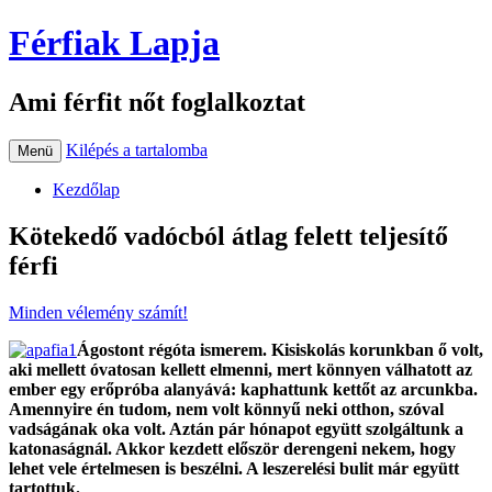
Férfiak Lapja
Ami férfit nőt foglalkoztat
Kilépés a tartalomba
Menü
Kezdőlap
Kötekedő vadócból átlag felett teljesítő
férfi
Minden vélemény számít!
Ágostont régóta ismerem. Kisiskolás korunkban ő volt,
aki mellett óvatosan kellett elmenni, mert könnyen válhatott az
ember egy erőpróba alanyává: kaphattunk kettőt az arcunkba.
Amennyire én tudom, nem volt könnyű neki otthon, szóval
vadságának oka volt. Aztán pár hónapot együtt szolgáltunk a
katonaságnál. Akkor kezdett először derengeni nekem, hogy
lehet vele értelmesen is beszélni. A leszerelési bulit már együtt
tartottuk.