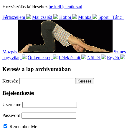
Hozzászólás küldéséhez
be kell jelentkezni
.
Férfiszellem
Mai család
Hobbi
Munka
Sport - Tánc -
Mozgás
Színes
nagyvilág
Önkéntesség
Lélek és hit
Női lét
Egyéb
Keresés a lap archivumában
Keresés:
Bejelentkezés
Username
Password
Remember Me