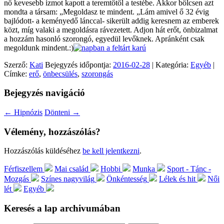
nő kevesebb izmot kapott a teremtőtől a testébe. Akkor bölcsen azt
mondta a társam: „Megoldasz te mindent. „Lám amivel ő 32 évig
bajlódott- a keményedő lánccal- sikerült addig keresnem az emberek
közt, míg valaki a megoldásra rávezetett. Adjon hát erőt, önbizalmat
a hozzám hasonló szorongó, egyedül levőknek. Apránként csak
megoldunk mindent.:)
Szerző:
Kati
Bejegyzés időpontja:
2016-02-28
| Kategória:
Egyéb
|
Címke:
erő
,
önbecsülés
,
szorongás
Bejegyzés navigáció
←
Hipnózis
Dönteni
→
Vélemény, hozzászólás?
Hozzászólás küldéséhez
be kell jelentkezni
.
Férfiszellem
Mai család
Hobbi
Munka
Sport - Tánc -
Mozgás
Színes nagyvilág
Önkéntesség
Lélek és hit
Női
lét
Egyéb
Keresés a lap archivumában