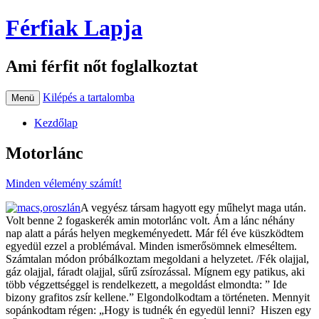
Férfiak Lapja
Ami férfit nőt foglalkoztat
Kilépés a tartalomba
Menü
Kezdőlap
Motorlánc
Minden vélemény számít!
A vegyész társam hagyott egy műhelyt maga után.
Volt benne 2 fogaskerék amin motorlánc volt. Ám a lánc néhány
nap alatt a párás helyen megkeményedett. Már fél éve küszködtem
egyedül ezzel a problémával. Minden ismerősömnek elmeséltem.
Számtalan módon próbálkoztam megoldani a helyzetet. /Fék olajjal,
gáz olajjal, fáradt olajjal, sűrű zsírozással. Mígnem egy patikus, aki
több végzettséggel is rendelkezett, a megoldást elmondta: ” Ide
bizony grafitos zsír kellene.” Elgondolkodtam a történeten. Mennyit
sopánkodtam régen: „Hogy is tudnék én egyedül lenni? Hiszen egy