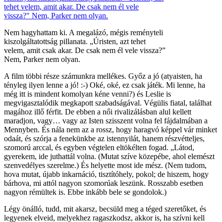
Nem hagyhattam ki. A megalázó, mégis reményteli
kiszolgáltatottság pillanata. „Úristen, azt tehet
velem, amit csak akar. De csak nem él vele vissza?”
Nem, Parker nem olyan.
A film többi része számunkra mellékes. Győz a jó (atyaisten, ha
tényleg ilyen lenne a jó! :-) Oké, oké, ez csak játék. Mi lenne, ha
még itt is mindent komolyan kéne venni?) és Leslie is
megvigasztalódik megkapott szabadságával. Végülis fiatal, találhat
magához illő férfit. De ebben a női rivalizálásban alul kellett
maradjon, vagy… vagy az Isten szisszent volna fel fájdalmában a
Mennyben. És nála nem az a rossz, hogy haragvó képpel vár minket
odaát, és szórja a fenekünkbe az istennyilát, hanem részvétteljes,
szomorú arccal, és egyben végtelen eltökélten fogad. „Látod,
gyerekem, ide juthattál volna. (Mutat szíve közepébe, ahol elemészt
szenvedélyes szerelme.) És helyette most ide mész. (Nem tudom,
hova mutat, újabb inkarnáció, tisztítóhely, pokol; de hiszem, hogy
bárhova, mi attól nagyon szomorúak leszünk. Rosszabb esetben
nagyon rémültek is. Ebbe inkább bele se gondolok.)
Légy önálló, tudd, mit akarsz, becsüld meg a téged szeretőket, és
legyenek elveid, melyekhez ragaszkodsz, akkor is, ha szívni kell