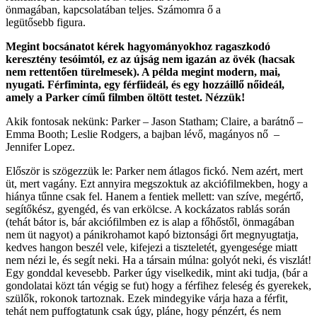
önmagában, kapcsolatában teljes. Számomra ő a
legütősebb figura.
Megint bocsánatot kérek hagyományokhoz ragaszkodó
keresztény tesóimtól, ez az újság nem igazán az övék (hacsak
nem rettentően türelmesek). A példa megint modern, mai,
nyugati. Férfiminta, egy férfiideál, és egy hozzáillő nőideál,
amely a Parker című filmben öltött testet. Nézzük!
Akik fontosak nekünk: Parker – Jason Statham; Claire, a barátnő –
Emma Booth; Leslie Rodgers, a bajban lévő, magányos nő –
Jennifer Lopez.
Először is szögezzük le: Parker nem átlagos fickó. Nem azért, mert
üt, mert vagány. Ezt annyira megszoktuk az akciófilmekben, hogy a
hiánya tűnne csak fel. Hanem a fentiek mellett: van szíve, megértő,
segítőkész, gyengéd, és van erkölcse. A kockázatos rablás során
(tehát bátor is, bár akciófilmben ez is alap a főhőstől, önmagában
nem üt nagyot) a pánikrohamot kapó biztonsági őrt megnyugtatja,
kedves hangon beszél vele, kifejezi a tiszteletét, gyengesége miatt
nem nézi le, és segít neki. Ha a társain múlna: golyót neki, és viszlát!
Egy gonddal kevesebb. Parker úgy viselkedik, mint aki tudja, (bár a
gondolatai közt tán végig se fut) hogy a férfihez feleség és gyerekek,
szülők, rokonok tartoznak. Ezek mindegyike várja haza a férfit,
tehát nem puffogtatunk csak úgy, pláne, hogy pénzért, és nem