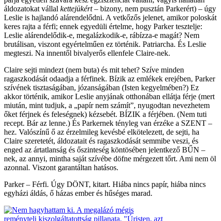
áldozatokat vállal
kettejükért
– bizony, nem pusztán Parkerért) – úgy
Leslie is hajlandó alárendelődni. A vetkőzős jelenet, amikor poloskát
keres rajta a férfi; ennek egyedüli értelme, hogy Parker tesztelje:
Leslie alárendelődik-e, megalázkodik-e, rábízza-e magát? Nem
brutálisan, viszont egyértelműen ez történik. Patriarcha. És Leslie
megteszi. Na innentől bivalyerős ellenfele Claire-nek.
Claire sejti mindezt (nem buta) és mit tehet? Szíve minden
ragaszkodását odaadja a férfinek. Bízik az emlékek erejében, Parker
szívének tisztaságában, józanságában (Isten kegyelmében?) Ez
akkor történik, amikor Leslie anyjának otthonában ellátja férje (mert
miután, mint tudjuk, a „papír nem számít”, nyugodtan nevezhetem
őket férjnek és feleségnek) kézsebét. BÍZIK a férjében. (Nem tuti
recept. Bár az lenne.) És Parkernek tényleg van érzéke a SZENT –
hez. Valószínű ő az érzelmileg kevésbé elkötelezett, de sejti, ha
Claire szeretetét, áldozatait és ragaszkodását semmibe veszi, és
enged az ártatlanság és őszinteség köntösében jelentkező BŰN –
nek, az annyi, mintha saját szívébe döfne mérgezett tőrt. Ami nem öl
azonnal. Viszont garantáltan hatásos.
Parker – Férfi. Úgy DÖNT, kitart. Hiába nincs papír, hiába nincs
egyházi áldás, ő házas ember és hűséges marad.