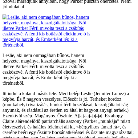
Szóval maradjunk annyiban, hogy Parker pusztán önérzetes. Némi
jóindulattal.
Leslie, aki nem önmagában bűnös, hanem
helyzete, magánya, kiszolgáltatottsága, Női
illetve Parker Férfi mivolta teszi a csábítás
eszközévé. A fenti kis botlástól eltekintve ő is
megvívja harcát, és Emberként lép ki a
történetből.
Itt indul a kaland másik fele. Mert belép Leslie (Jennifer Lopez) a
képbe. És ő nagyon veszélyes. Először is jó. Terheket hordoz
(munkahelyi rivalizálás, bunkó férfi beszólásai, kiszolgáltatottság
anyunak, és ráadásul az éretlen ex által itt hagyott anyagi terhek.)
Ezenkívül szép. Magányos. Őszinte. Ajjaj-jaj-jaj-jaj. És ahogy
Claire alárendelődő patriarchális asszony (Parker „munkája” miatt
életveszélyt, és halálos félelmet áll ki, <bérgyilkos támad rá>, és
cserébe beéri egy őszinte bocsánatkéréssel és őszinte magyarázattal;
párja egyetlen szavára kész egzisztenciát váltani, vagyis hallatlan