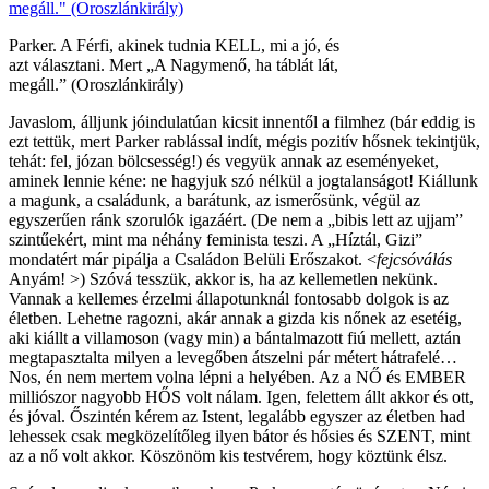
Parker. A Férfi, akinek tudnia KELL, mi a jó, és
azt választani. Mert „A Nagymenő, ha táblát lát,
megáll.” (Oroszlánkirály)
Javaslom, álljunk jóindulatúan kicsit innentől a filmhez (bár eddig is
ezt tettük, mert Parker rablással indít, mégis pozitív hősnek tekintjük,
tehát: fel, józan bölcsesség!) és vegyük annak az eseményeket,
aminek lennie kéne: ne hagyjuk szó nélkül a jogtalanságot! Kiállunk
a magunk, a családunk, a barátunk, az ismerősünk, végül az
egyszerűen ránk szorulók igazáért. (De nem a „bibis lett az ujjam”
szintűekért, mint ma néhány feminista teszi. A „Híztál, Gizi”
mondatért már pipálja a Családon Belüli Erőszakot. <
fejcsóválás
Anyám! >) Szóvá tesszük, akkor is, ha az kellemetlen nekünk.
Vannak a kellemes érzelmi állapotunknál fontosabb dolgok is az
életben. Lehetne ragozni, akár annak a gizda kis nőnek az esetéig,
aki kiállt a villamoson (vagy min) a bántalmazott fiú mellett, aztán
megtapasztalta milyen a levegőben átszelni pár métert hátrafelé…
Nos, én nem mertem volna lépni a helyében. Az a NŐ és EMBER
milliószor nagyobb HŐS volt nálam. Igen, felettem állt akkor és ott,
és jóval. Őszintén kérem az Istent, legalább egyszer az életben had
lehessek csak megközelítőleg ilyen bátor és hősies és SZENT, mint
az a nő volt akkor. Köszönöm kis testvérem, hogy köztünk élsz.