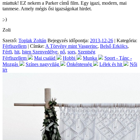
miattuk! EZ nekem a Parker című film. Egy igazi, modern, mai
tanmese. Amely mégis ősi igazságokat hirdet.
;-)
Zoli
Szerző:
Toplak Zoltán
Bejegyzés időpontja:
2013-12-26
| Kategória:
Férfiszellem
| Címke:
A Törvény mint Vasgerinc
,
Belső Erkölcs
,
Férfi
,
hit
,
Isten Szenvedélye
,
nő
,
sors
,
Szentség
Férfiszellem
Mai család
Hobbi
Munka
Sport - Tánc -
Mozgás
Színes nagyvilág
Önkéntesség
Lélek és hit
Női
lét