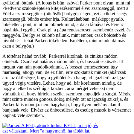
gyilkolni jöttünk. (A lopás is bűn, szóval Parker pont olyan, mint mi
<kedvenc szalonképtelen kifejezésemmel élve: szarosseggű, mert a
Föld a szarosseggűek (bűnösök) bolygója. Igen, ezt a cikket is egy
szarosseggű, bűnös ember írja. Kulturáltabban, másképp: gyarló,
tökéletlen, pont, mint mi többiek mind, a dalai lámával és Ferenc
pápánkkal együtt. Csak pl. a pápa rendszeresen szembenéz ezzel, és
meggyón. De így se különb nálunk, mint ember, csak bölcsebb és
hívőbb.> – tehát Parker: tökéletlen. Ismétlem, mint mindenki más
ezen a bolygón.)
A történet halad tovább, Parkerrel kitolnak, és cinikus módon
elintézik. Csodával határos módon túléli, és bosszút esküszik. Itt
megint van min gondolkodnunk. A bosszú természetesen úgy
marhaság, ahogy van, de ez film, erre szoktattak minket (akárcsak
arra az ökörségre, hogy a gyűlölet és a harag ad igazi erőt az igaz
ügyed végig vitelére. Lehet, hogy ad, bár korántsem mindig, de
hogy a lelked is szétrágja közben, arra mérget vehetsz) nem
várhatjuk el, hogy hirtelen széllel szemben engedjék a sárgát. Mégis,
mint szinte minden gonosz dolog mélyén ott az igazság szikrája, és
Parker ki is mondja: nem hagyhatja, hogy ilyen méltánytalanul
bánjanak vele. Elvész az önbecsülése, és esetleg mások is vérszemet
kapnak vele szemben.