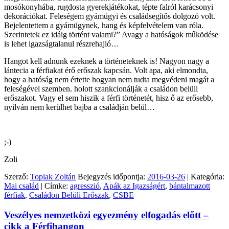
mosókonyhába, rugdosta gyerekjátékokat, tépte falról karácsonyi
dekorációkat. Feleségem gyámügyi és családsegítős dolgozó volt.
Bejelentettem a gyámügynek, hang és képfelvételem van róla.
Szerintetek ez idáig történt valami?” Avagy a hatóságok működése
is lehet igazságtalanul részrehajló…
Hangot kell adnunk ezeknek a történeteknek is! Nagyon nagy a
lántecia a férfiakat érő erőszak kapcsán. Volt apa, aki elmondta,
hogy a hatóság nem értette hogyan nem tudta megvédeni magát a
feleségével szemben. holott szankcionálják a családon belüli
erőszakot. Vagy el sem hiszik a férfi történetét, hisz ő az erősebb,
nyilván nem kerülhet bajba a családján belül…
;-)
Zoli
Szerző:
Toplak Zoltán
Bejegyzés időpontja:
2016-03-26
| Kategória:
Mai család
| Címke:
agresszió
,
Apák az Igazságért
,
bántalmazott
férfiak
,
Családon Belüli Erőszak
,
CSBE
Veszélyes nemzetközi egyezmény elfogadás előtt –
cikk a Férfihangon