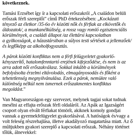
következnek.
Tamási Erzsébet így ír a kapcsolati erőszakról „A családon belüli
erőszak férfi szereplői” című PhD értekezésében: „
Kockázati
tényező az életkor /35-6o év közötti nők és férfiak az elkövetők és
áldozatok/, a munkanélküliség, a rossz vagy romló egzisztenciális
körülmények, a családi állapot /az élettársi kapcsolatban
a gyilkosságok, a házastársiban a súlyos testi sértések a jellemzőek/
és legfőképp az alkoholfogyasztás.
A párok közötti konfliktus nem a férfi felügyeletet gyakorló-
kényszerítő, hatalomfenntartó erejének kifejeződése, és nem is az
arra adott női erőszakválasz. Sokkal inkább a körülmények
befolyásolta érzelmi eltávolodás, elmagányosodás és főként a
tehetetlenség megnyilvánulása. Ezek a párok, nemükre való
különbség nélkül nem ismernek erőszakmentes konfliktus
megoldást
.”
Van Magyarországon egy szervezet, melynek tagjai sokat tudnak
mesélni az effajta erőszak férfi oldaláról. Az Apák az Igazságért
csoport olyan elvált férfiakat tömörít, akiknek komoly gondjai
vannak a gyermekfelügyelet gyakorlásával. A hatóságok és/vagy a
volt feleség részrehajlása, illetve akadályozó magatartása miatt. Az ő
múltjukben gyakori szereplő a kapcsolati erőszak. Néhány történet
tőlük, álnevekkel: