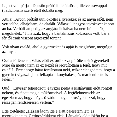
Lajost volt párja a lépcsőn próbálta lelökdösni, illetve csevappal
(tradicionális szerb étel) dobálta meg.
Attila: „Arcon próbált ütni ököllel a gyerekek és az anyja előtt, nem
vert telibe, elhajoltam, de eltalált. Válaszul langyos tejeskávét kapott
arcba. Verbálisan pedig az anyjára licitálva: ha nem büntetnék,
megölnélek.” Itt látszik, hogy a bántalmazás kölcsönös volt, bár a
férjtől csak viszont agresszió történt.
Volt olyan család, ahol a gyermeket és apját is megütötte, megrúgta
az anya.
Csaba története: „Válás előtt ex ordítozva püfölte a síró gyereket!
Mire én megfogtam az ex kezét és leordítottam a fejét, hogy mit
csinál?! Erre ahogy hátat fordítottam neki, mikor elengedtem, hogy a
gyereket vígasztaljam, felkapta a konyhakést, és már lendítette is
felém.”
Ottó: „Egyszer felpofozott, egyszer pedig a kislányunk előtt rontott
nekem, és tépett meg a műkörmeivel. A legfélelmetesebb az
egészben az, hogy mégis ő vádolt meg a bíróságon azzal, hogy
részegen rendszeresen vertem.”
Ede története: „Házasságom ideje alatt balesetem lett, és
megrokkantam. Gerincsérültként élek. Lányaink előtt lökött be a