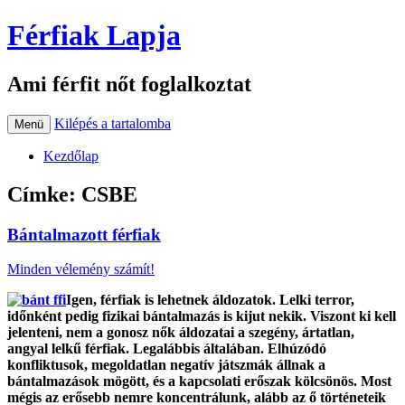
Férfiak Lapja
Ami férfit nőt foglalkoztat
Kilépés a tartalomba
Menü
Kezdőlap
Címke:
CSBE
Bántalmazott férfiak
Minden vélemény számít!
Igen, férfiak is lehetnek áldozatok. Lelki terror,
időnként pedig fizikai bántalmazás is kijut nekik. Viszont ki kell
jelenteni, nem a gonosz nők áldozatai a szegény, ártatlan,
angyal lelkű férfiak. Legalábbis általában. Elhúzódó
konfliktusok, megoldatlan negatív játszmák állnak a
bántalmazások mögött, és a kapcsolati erőszak kölcsönös. Most
mégis az erősebb nemre koncentrálunk, alább az ő történeteik