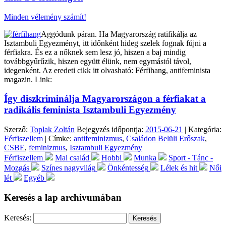
Minden vélemény számít!
Aggódunk páran. Ha Magyarország ratifikálja az
Isztambuli Egyezményt, itt időnként hideg szelek fognak fújni a
férfiakra. És ez a nőknek sem lesz jó, hiszen a baj mindig
továbbgyűrűzik, hiszen együtt élünk, nem egymástól távol,
idegenként. Az eredeti cikk itt olvasható: Férfihang, antifeminista
magazin. Link:
Így diszkriminálja Magyarországon a férfiakat a
radikális feminista Isztambuli Egyezmény
Szerző:
Toplak Zoltán
Bejegyzés időpontja:
2015-06-21
| Kategória:
Férfiszellem
| Címke:
antifeminizmus
,
Családon Belüli Erőszak
,
CSBE
,
feminizmus
,
Isztambuli Egyezmény
Férfiszellem
Mai család
Hobbi
Munka
Sport - Tánc -
Mozgás
Színes nagyvilág
Önkéntesség
Lélek és hit
Női
lét
Egyéb
Keresés a lap archivumában
Keresés: