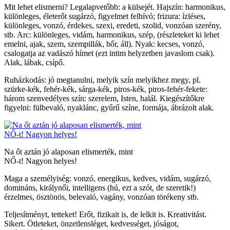
Mit lehet elismerni? Legalapvetőbb: a külsejét. Hajszín: harmonikus,
különleges, életerőt sugárzó, figyelmet felhívó; frizura: ízléses,
különleges, vonzó, érdekes, szexi, eredeti, szolid, vonzóan szerény,
stb. Arc: különleges, vidám, harmonikus, szép, (részleteket ki lehet
emelni, ajak, szem, szempillák, bőr, áll). Nyak: kecses, vonzó,
csalogatja az vadászó hímet (ezt intim helyzetben javaslom csak).
Alak, lábak, csípő.
Ruházkodás: jó megtanulni, melyik szín melyikhez megy, pl.
szürke-kék, fehér-kék, sárga-kék, piros-kék, piros-fehér-fekete:
három szenvedélyes szín: szerelem, Isten, halál. Kiegészítőkre
figyelni: fülbevaló, nyaklánc, gyűrű színe, formája, ábrázolt alak.
Na őt aztán jó alaposan elismerték, mint
NŐ-t! Nagyon helyes!
Maga a személyiség: vonzó, energikus, kedves, vidám, sugárzó,
domináns, királynői, intelligens (hú, ezt a szót, de szeretik!)
érzelmes, ösztönös, belevaló, vagány, vonzóan törékeny stb.
Teljesítményt, tetteket! Erőt, fizikait is, de lelkit is. Kreativitást.
Sikert. Ötleteket, önzetlensléget, kedvességet, jóságot,