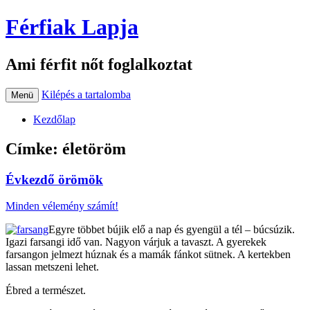
Férfiak Lapja
Ami férfit nőt foglalkoztat
Kilépés a tartalomba
Menü
Kezdőlap
Címke:
életöröm
Évkezdő örömök
Minden vélemény számít!
Egyre többet bújik elő a nap és gyengül a tél – búcsúzik.
Igazi farsangi idő van. Nagyon várjuk a tavaszt. A gyerekek
farsangon jelmezt húznak és a mamák fánkot sütnek. A kertekben
lassan metszeni lehet.
Ébred a természet.