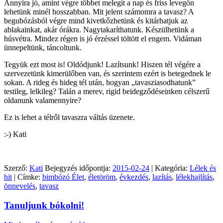
Annyira jó, amint végre többet melegít a nap és friss levegőn
lehetünk minél hosszabban. Mit jelent számomra a tavasz? A
begubózásból végre mind kivetkőzhetünk és kitárhatjuk az
ablakainkat, akár órákra. Nagytakaríthatunk. Készülhetünk a
húsvétra. Mindez régen is jó érzéssel töltött el engem. Vidáman
ünnepeltünk, táncoltunk.
Tegyük ezt most is! Oldódjunk! Lazítsunk! Hiszen tél végére a
szervezetünk kimerülőben van, és szerintem ezért is betegednek le
sokan. A rideg és hideg tél után, hogyan „tavasziasodhatunk”
testileg, lelkileg? Talán a merev, rigid beidegződéseinken célszerű
oldanunk valamennyire?
Ez is lehet a télről tavaszra váltás üzenete.
:-) Kati
Szerző:
Kati
Bejegyzés időpontja:
2015-02-24
| Kategória:
Lélek és
hit
| Címke:
bimbózó Élet
,
életöröm
,
évkezdés
,
lazítás
,
lélekhajlítás
,
önnevelés
,
tavasz
Tanuljunk bókolni!