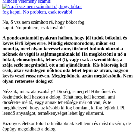
Minden vélemény számít!
Na, ő vsz nem számított rá, hogy bókot fog
kapni. No problem, csak tovább!
A gondozottamtól gyakran hallom, hogy jól tudok bókolni, és
kevés férfi képes erre. Mindig elszomorodom, mikor ezt
mondja, mert olyan kevéssel annyi örömet tudunk okozni a
nőknek és végül is sajátmagunknak is! Ha megköszöni a nő a
bókot, elmosolyodik, felnevet (!), vagy csak a szemöldöke, a
szája széle megrándul, ott a mi ajándékunk. Kis bátorság kell
csak, akár vadidegen nőkhöz oda lehet lépni az utcán, nagyon
kevés veszi rossz néven. Meglepődnek, aztán megköszönik. Nem
olyan rettenetes dolog ez!
Nézzük, mi az alapszabály? Dicsérj, ismerj el! Hihetőnek és
őszintének kell hasson a dolog. Tehát meg kell keresni, ami
dicséretre méltó, vagy annak lehetősége már ott van, és te
meghitelezed, hogy az később ki fog bomlani, ki fog fejlődni. Pl.
leendő anyaságot, termékenységet lehet így elismerni.
Bizonyos életkor fölött rafináltabbnak kell lenni és mást dicsérni, de
éppúgy megoldható a dolog.