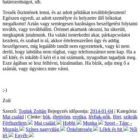
határozottságot, stb.
Tessék őszintének lenni, és az adott példákat továbbfejleszteni!
Egészen egyedi, az adott személyre és helyzetre illő bókokat
megalkotni! Aztán vagy semlegesen barátságos beszélgetést folytatni
tovább, vagy továbbállni. Örömet akartunk okozni, ha sikerült,
megkaptuk jutalmunk. Ha valaki ismerkedni akar, párkapcsolatot
kezdeni, és szabad is rá, akkor értelemszerűen úgy és addig
beszélgessen, míg legalább randit nem egyeztetnek, vagy ki nem
derül, hogy labdába nem rúghat, vagy telefonszámot nem kap. Ha a
nő kitér, és inkább ő kéri el a mi számunk, nyugodtan tagadjuk meg.
Esze ágában se lesz felhívni, bizalmatlan. Ha bízik, adja meg ő a
számát, vagy úgysincs mire várni.
;-)
Zoli
Szerző:
Toplak Zoltán
Bejegyzés időpontja:
2014-01-04
| Kategória:
Mai család
| Címke:
bók
,
életöröm
,
erotika
,
férfiak-nők
,
flört
,
szikrák
Férfiszellem
Mai család
Hobbi
Munka
Sport - Tánc -
Mozgás
Színes nagyvilág
Önkéntesség
Lélek és hit
Női
lét
Egyéb