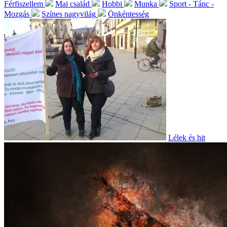
Férfiszellem
Mai család
Hobbi
Munka
Sport - Tánc -
Mozgás
Színes nagyvilág
Önkéntesség
Lélek és hit