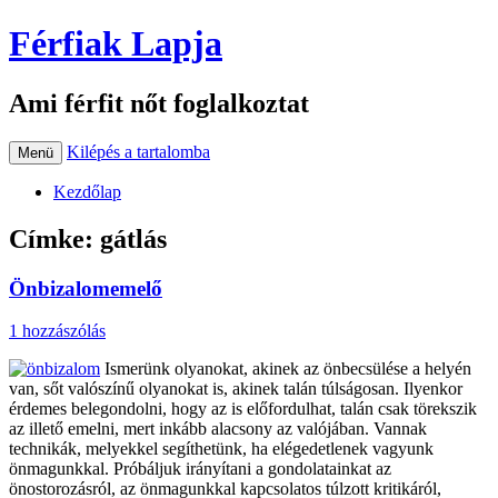
Férfiak Lapja
Ami férfit nőt foglalkoztat
Kilépés a tartalomba
Menü
Kezdőlap
Címke:
gátlás
Önbizalomemelő
1 hozzászólás
Ismerünk olyanokat, akinek az önbecsülése a helyén
van, sőt valószínű olyanokat is, akinek talán túlságosan. Ilyenkor
érdemes belegondolni, hogy az is előfordulhat, talán csak törekszik
az illető emelni, mert inkább alacsony az valójában. Vannak
technikák, melyekkel segíthetünk, ha elégedetlenek vagyunk
önmagunkkal. Próbáljuk irányítani a gondolatainkat az
önostorozásról, az önmagunkkal kapcsolatos túlzott kritikáról,