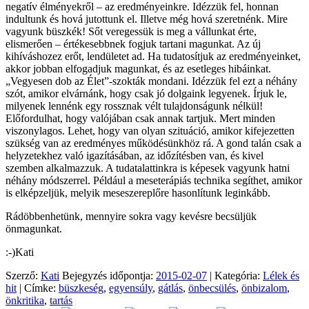
negatív élményekről – az eredményeinkre. Idézzük fel, honnan
indultunk és hová jutottunk el. Illetve még hová szeretnénk. Mire
vagyunk büszkék! Sőt veregessük is meg a vállunkat érte,
elismerően – értékesebbnek fogjuk tartani magunkat. Az új
kihíváshozez erőt, lendületet ad. Ha tudatosítjuk az eredményeinket,
akkor jobban elfogadjuk magunkat, és az esetleges hibáinkat.
„Vegyesen dob az Élet”-szokták mondani. Idézzük fel ezt a néhány
szót, amikor elvárnánk, hogy csak jó dolgaink legyenek. Írjuk le,
milyenek lennénk egy rossznak vélt tulajdonságunk nélkül!
Előfordulhat, hogy valójában csak annak tartjuk. Mert minden
viszonylagos. Lehet, hogy van olyan szituáció, amikor kifejezetten
szükség van az eredményes működésünkhöz rá. A gond talán csak a
helyzetekhez való igazításában, az időzítésben van, és kivel
szemben alkalmazzuk. A tudatalattinkra is képesek vagyunk hatni
néhány módszerrel. Például a meseterápiás technika segíthet, amikor
is elképzeljük, melyik meseszereplőre hasonlítunk leginkább.
Rádöbbenhetünk, mennyire sokra vagy kevésre becsüljük
önmagunkat.
:-)Kati
Szerző:
Kati
Bejegyzés időpontja:
2015-02-07
| Kategória:
Lélek és
hit
| Címke:
büszkeség
,
egyensúly
,
gátlás
,
önbecsülés
,
önbizalom
,
önkritika
,
tartás