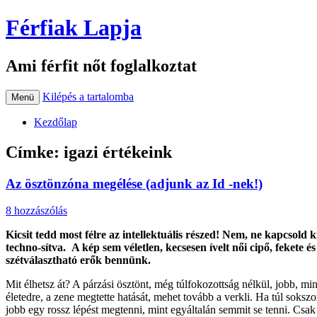
Férfiak Lapja
Ami férfit nőt foglalkoztat
Kilépés a tartalomba
Menü
Kezdőlap
Címke:
igazi értékeink
Az ösztönzóna megélése (adjunk az Id -nek!)
8 hozzászólás
Kicsit tedd most félre az intellektuális részed! Nem, ne kapcsold ki
techno-sítva. A kép sem véletlen, kecsesen ívelt női cipő, fekete
szétválasztható erők bennünk.
Mit élhetsz át? A párzási ösztönt, még túlfokozottság nélkül, jobb, m
életedre, a zene megtette hatását, mehet tovább a verkli. Ha túl soksz
jobb egy rossz lépést megtenni, mint egyáltalán semmit se tenni. Csa