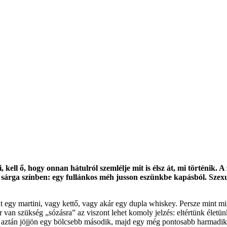
, kell ő, hogy onnan hátulról szemlélje mit is élsz át, mi történik. A
 és sárga színben: egy fullánkos méh jusson eszünkbe kapásból. Szex
int egy martini, vagy kettő, vagy akár egy dupla whiskey. Persze mint m
or van szükség „sózásra” az viszont lehet komoly jelzés: eltértünk életü
k aztán jöjjön egy bölcsebb második, majd egy még pontosabb harmadik 