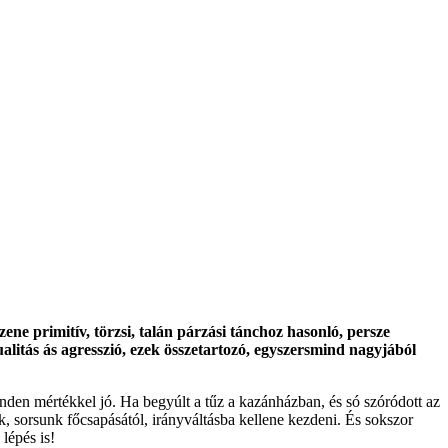
 zene primitív, törzsi, talán párzási tánchoz hasonló, persze
ualitás ás agresszió, ezek összetartozó, egyszersmind nagyjából
inden mértékkel jó. Ha begyúlt a tűz a kazánházban, és só szóródott az
nk, sorsunk főcsapásától, irányváltásba kellene kezdeni. És sokszor
lépés is!