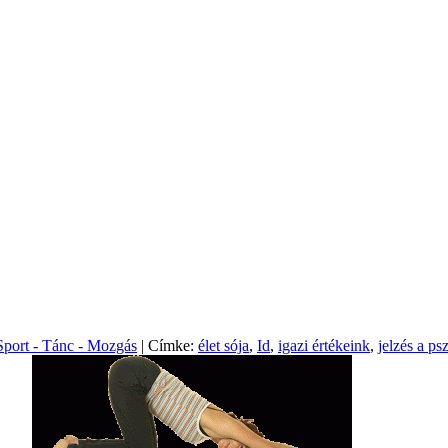
Sport - Tánc - Mozgás
| Címke:
élet sója
,
Id
,
igazi értékeink
,
jelzés a ps