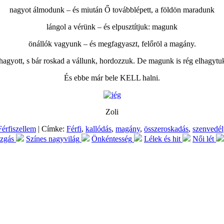
nagyot álmodunk – és miután Ő továbblépett, a földön maradunk
lángol a vérünk – és elpusztítjuk: magunk
önállók vagyunk – és megfagyaszt, felőröl a magány.
lhagyott, s bár roskad a vállunk, hordozzuk. De magunk is rég elhagyt
És ebbe már bele KELL halni.
Zoli
Férfiszellem
| Címke:
Férfi
,
kallódás
,
magány
,
összeroskadás
,
szenvedél
ozgás
Színes nagyvilág
Önkéntesség
Lélek és hit
Női lét