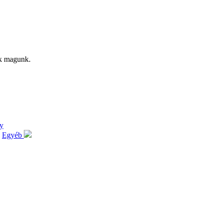
uk magunk.
y
Egyéb