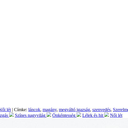
Női lét
| Címke:
láncok
,
magány
,
megváltó igazság
,
szenvedés
,
Szerelme
ozgás
Színes nagyvilág
Önkéntesség
Lélek és hit
Női lét