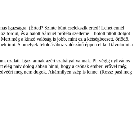
mas igazságra. (Érted? Szinte bűnt cselekszik érted! Lehet ennél
z fordul, és a halott Sámuel próféta szelleme – holott tiltott dolgot
 Mert még a kínzó valóság is jobb, mint ez a kétségbeesett, őrlődő,
ek inni. S amelyek feloldásához valószínű éppen el kell távolodni a
nk ezalatt. Igaz, annak azért szabályai vannak. Pl. végig nyilvános
lőtt elég naiv dolog abban hinni, hogy a csónak emberi erővel még
 kedvéért meg nem dugok. Akármilyen szép is lenne. (Rossz pasi meg