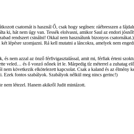
ozott csatornát is használ Ő, csak hogy segítsen: ráébresszen a fájdal
álta ki, hát nem úgy van. Tessék elolvasni, amikor Saul az endori jósnőhö
 szabad rendszert csinálni! Okkal nem használunk bizonyos csatornákat.)
 két lépésre szomjazni. Rá kell mutatni a láncokra, amelyek nem engedn
s nem azzal az önző férfivigasztalással, amit mi, férfiak érteni szoktu
tette veled… és ő vonzó nőnek írt le. Márpedig tíz méterrel a zuhatag e
ól nem következik elkötelezett kapcsolat. Csak a kaland és az élmény
ni. Ezek fontos szabályok. Szabályok nélkül meg nincs gerinc!)
 nem létezel. Hanem akikről Judit mintázott.