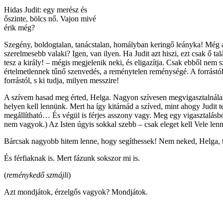
Hidas Judit: egy merész és
őszinte, bölcs nő. Vajon mivé
érik még?
Szegény, boldogtalan, tanácstalan, homályban keringő leányka! Még átk
szerelmesebb valaki? Igen, van ilyen. Ha Judit azt hiszi, ezt csak ő tal
tesz a király! – mégis megjelenik neki, és eligazítja. Csak ebből nem
értelmetlennek tűnő szenvedés, a reménytelen reménységé. A forrástól
forrástól, s ki tudja, milyen messzire!
A szívem hasad meg érted, Helga. Nagyon szívesen megvigasztalnálak, é
helyen kell lennünk. Mert ha így kitárnád a szíved, mint ahogy Judit 
megállítható… És végül is férjes asszony vagy. Meg egy vigasztalásb
nem vagyok.) Az Isten úgyis sokkal szebb – csak eleget kell Vele len
Bárcsak nagyobb hitem lenne, hogy segíthessek! Nem neked, Helga, te
És férfiaknak is. Mert fázunk sokszor mi is.
(
reménykedő szmájli
)
Azt mondjátok, érzelgős vagyok? Mondjátok.