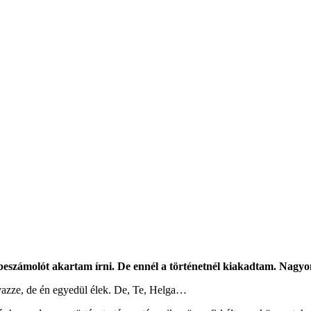
 beszámolót akartam írni. De ennél a történetnél kiakadtam. Nagyo
azze, de én egyedül élek. De, Te, Helga…