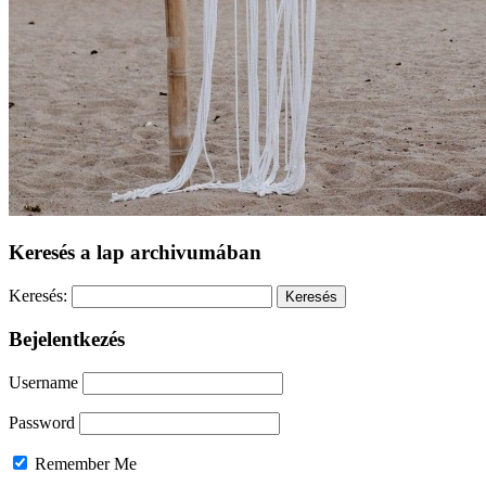
Keresés a lap archivumában
Keresés:
Bejelentkezés
Username
Password
Remember Me