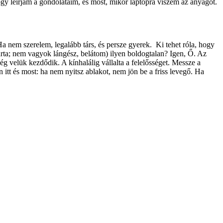
y leírjam a gondolataim, és most, mikor laptopra viszem az anyagot.
 Ha nem szerelem, legalább társ, és persze gyerek. Ki tehet róla, hogy
karta; nem vagyok lángész, belátom) ilyen boldogtalan? Igen, Ő. Az
g velük kezdődik. A kínhalálig vállalta a felelősséget. Messze a
 itt és most: ha nem nyitsz ablakot, nem jön be a friss levegő. Ha