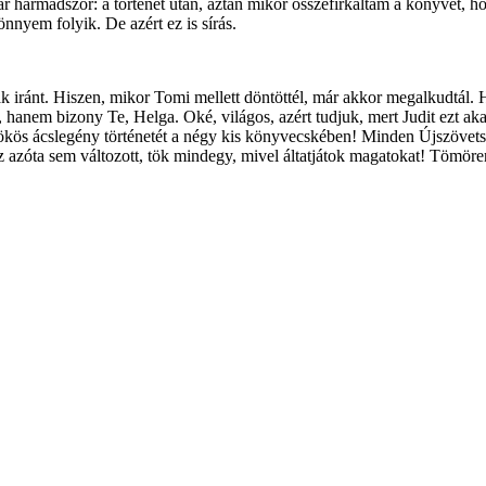
rmadszor: a történet után, aztán mikor összefirkáltam a könyvet, hog
nnyem folyik. De azért ez is sírás.
fiak iránt. Hiszen, mikor Tomi mellett döntöttél, már akkor megalkudtál.
ja, hanem bizony Te, Helga. Oké, világos, azért tudjuk, mert Judit ezt a
a tökös ácslegény történetét a négy kis könyvecskében! Minden Újszövetsé
z azóta sem változott, tök mindegy, mivel áltatjátok magatokat! Tömören