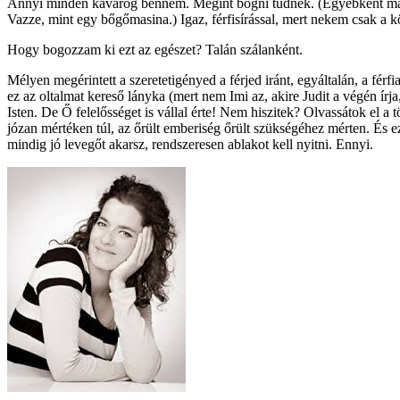
Annyi minden kavarog bennem. Megint bőgni tudnék. (Egyébként már ha
Vazze, mint egy bőgőmasina.) Igaz, férfisírással, mert nekem csak a kö
Hogy bogozzam ki ezt az egészet? Talán szálanként.
Mélyen megérintett a szeretetigényed a férjed iránt, egyáltalán, a fér
ez az oltalmat kereső lányka (mert nem Imi az, akire Judit a végén ír
Isten. De Ő felelősséget is vállal érte! Nem hiszitek? Olvassátok el 
józan mértéken túl, az őrült emberiség őrült szükségéhez mérten. És e
mindig jó levegőt akarsz, rendszeresen ablakot kell nyitni. Ennyi.