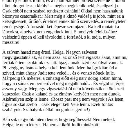
endori jósnőhöz fordul, és a halott Sámuel próféta szelleme – holott
tiltott dolgot tesz a király! – mégis megjelenik neki, és eligazítja.
Csak ebből nem szabad rendszert csinálni! Okkal nem használunk
bizonyos csatornákat.) Mert még a kínzó valóság is jobb, mint ez a
kétségbeesett, őrlődő, értelmetlennek tűnő szenvedés, a reménytelen
reménységé. A forrástól két lépésre szomjazni. Rá kell mutatni a
láncokra, amelyek nem engednek inni. S amelyek feloldásához
valószínű éppen el kell távolodni a forrástól, s ki tudja, milyen
messzire!
A szívem hasad meg érted, Helga. Nagyon szívesen
megvigasztalnálak, és nem azzal az önző férfivigasztalással, amit mi,
férfiak érteni szoktunk ezalatt. Igaz, annak azért szabályai vannak.
Pl. végig nyilvános helyen kell lennünk. Mert ha így kitárnád a
szíved, mint ahogy Judit tette veled… és ő vonzó nőnek írt le.
Márpedig tíz méterrel a zuhatag előtt elég naiv dolog abban hinni,
hogy a csónak emberi erővel még megállítható… És végül is férjes
asszony vagy. Meg egy vigasztalásból nem következik elkötelezett
kapcsolat. Csak a kaland és az élmény kedvéért meg nem dugok.
Akármilyen szép is lenne. (Rossz pasi meg nem vagyok.) Az Isten
úgyis sokkal szebb – csak eleget kell Vele lenni. Ezek fontos
szabályok. Szabályok nélkül meg nincs gerinc!)
Bárcsak nagyobb hitem lenne, hogy segíthessek! Nem neked,
Helga, te nem létezel. Hanem akikről Judit mintázott.