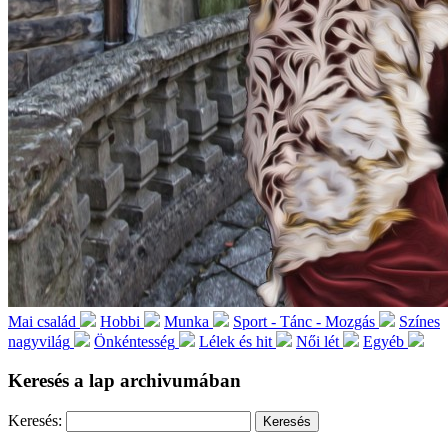
Mai család
Hobbi
Munka
Sport - Tánc - Mozgás
Színes
nagyvilág
Önkéntesség
Lélek és hit
Női lét
Egyéb
Keresés a lap archivumában
Keresés: