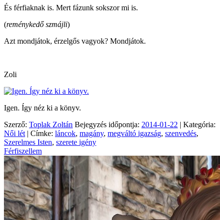
És férfiaknak is. Mert fázunk sokszor mi is.
(
reménykedő szmájli
)
Azt mondjátok, érzelgős vagyok? Mondjátok.
Zoli
Igen. Így néz ki a könyv.
Szerző:
Toplak Zoltán
Bejegyzés időpontja:
2014-01-22
| Kategória:
Női lét
| Címke:
láncok
,
magány
,
megváltó igazság
,
szenvedés
,
Szerelmes Isten
,
szerete igény
Férfiszellem