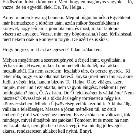
Esküszöm, folyt a könnyem. Mert, hogy én magányos vagyok… Jó,
vazze, de én egyedül élek. De, Te, Helga…
Annyi minden kavarog bennem. Megint bőgni tudnék. (Egyébként
már harmadszor: a történet után, aztán mikor összefirkáltam a
könyvet, hogy leírjam a gondolataim, és most, mikor laptopra
viszem az anyagot. Vazze, mint egy bőgőmasina.) Igaz, férfisírással,
mert nekem csak a könnyem folyik. De azért ez is sírás.
Hogy bogozzam ki ezt az egészet? Talán szálanként.
Mélyen megérintett a szeretetigényed a férjed iránt, egyáltalán, a
férfiak iránt. Hiszen, mikor Tomi mellett döntöttél, már akkor
megalkudtál. Ha nem szerelem, legalább társ, és persze gyerek. Ki
tehet róla, hogy ez az oltalmat kereső lányka (mert nem Imi az, akire
Judit a végén írja, hanem bizony Te, Helga. Oké, világos, azért
tudjuk, mert Judit ezt akarta; nem vagyok lángész, belátom) ilyen
boldogtalan? Igen, Ő. Az Isten. De Ő felelősséget is vállal érte! Nem
hiszitek? Olvassátok el a tökös ácslegény történetét a négy kis
könyvecskében! Minden Újszövetség velük kezdődik. A kínhalálig
vállalta a felelősséget. Messze a józan mértéken túl, az őrült
emberiség őrült szükségéhez mérten. És ez azóta sem változott, tök
mindegy, mivel áltatjátok magatokat! Tömören itt és most: ha nem
nyitsz ablakot, nem jön be a friss levegő. Ha mindig jó levegőt
akarsz, rendszeresen ablakot kell nyitni. Ennyi.