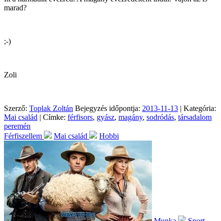
marad?
;-)
Zoli
Szerző:
Toplak Zoltán
Bejegyzés időpontja:
2013-11-13
| Kategória:
Mai család
| Címke:
férfisors
,
gyász
,
magány
,
sodródás
,
társadalom
peremén
Férfiszellem
Mai család
Hobbi
Munka
Sport -