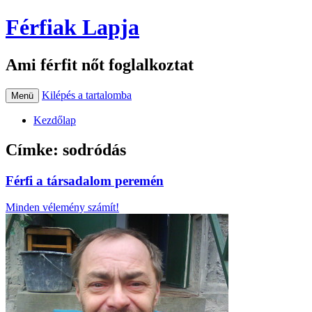
Férfiak Lapja
Ami férfit nőt foglalkoztat
Kilépés a tartalomba
Menü
Kezdőlap
Címke:
sodródás
Férfi a társadalom peremén
Minden vélemény számít!