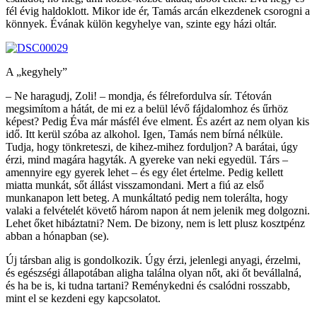
fél évig haldoklott. Mikor ide ér, Tamás arcán elkezdenek csorogni a
könnyek. Évának külön kegyhelye van, szinte egy házi oltár.
A „kegyhely”
– Ne haragudj, Zoli! – mondja, és félrefordulva sír. Tétován
megsimítom a hátát, de mi ez a belül lévő fájdalomhoz és űrhöz
képest? Pedig Éva már másfél éve elment. És azért az nem olyan kis
idő. Itt kerül szóba az alkohol. Igen, Tamás nem bírná nélküle.
Tudja, hogy tönkreteszi, de kihez-mihez forduljon? A barátai, úgy
érzi, mind magára hagyták. A gyereke van neki egyedül. Társ –
amennyire egy gyerek lehet – és egy élet értelme. Pedig kellett
miatta munkát, sőt állást visszamondani. Mert a fiú az első
munkanapon lett beteg. A munkáltató pedig nem tolerálta, hogy
valaki a felvételét követő három napon át nem jelenik meg dolgozni.
Lehet őket hibáztatni? Nem. De bizony, nem is lett plusz kosztpénz
abban a hónapban (se).
Új társban alig is gondolkozik. Úgy érzi, jelenlegi anyagi, érzelmi,
és egészségi állapotában aligha találna olyan nőt, aki őt bevállalná,
és ha be is, ki tudna tartani? Reménykedni és csalódni rosszabb,
mint el se kezdeni egy kapcsolatot.