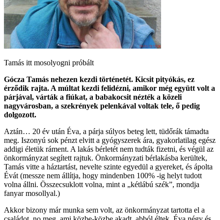
Tamás itt mosolyogni próbált
Gócza Tamás nehezen kezdi történetét. Kicsit pityókás, ez
érződik rajta. A múltat kezdi felidézni, amikor még együtt volt a
párjával, várták a fiúkat, a babakocsit nézték a közeli
nagyvárosban, a szekrények pelenkával voltak tele, ő pedig
dolgozott.
Aztán… 20 év után Éva, a párja súlyos beteg lett, tüdőrák támadta
meg. Iszonyú sok pénzt elvitt a gyógyszerek ára, gyakorlatilag egész
addigi életük ráment. A lakás bérletét nem tudták fizetni, és végül az
önkormányzat segített rajtuk. Önkormányzati bérlakásba kerültek,
Tamás vitte a háztartást, nevelte szinte egyedül a gyereket, és ápolta
Évát (messze nem állítja, hogy mindenben 100% -ig helyt tudott
volna állni. Összecsuklott volna, mint a „kétlábú szék”, mondja
fanyar mosollyal.)
Akkor bizony már munka sem volt, az önkormányzat tartotta el a
családot, no meg, ami közbe-közbe akadt, abból éltek. Éva négy és