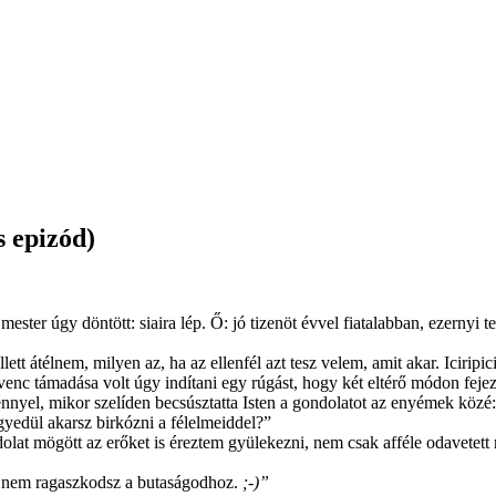
s epizód)
mester úgy döntött: siaira lép. Ő: jó tizenöt évvel fiatalabban, ezernyi
lett átélnem, milyen az, ha az ellenfél azt tesz velem, amit akar. Iciripi
edvenc támadása volt úgy indítani egy rúgást, hogy két eltérő módon f
nyel, mikor szelíden becsúsztatta Isten a gondolatot az enyémek közé:
yedül akarsz birkózni a félelmeiddel?”
t mögött az erőket is éreztem gyülekezni, nem csak afféle odavetett m
a nem ragaszkodsz a butaságodhoz.
;-)”