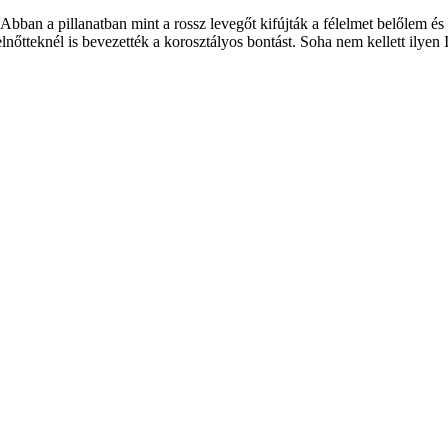
Abban a pillanatban mint a rossz levegőt kifújták a félelmet belőlem é
nőtteknél is bevezették a korosztályos bontást. Soha nem kellett ilyen 