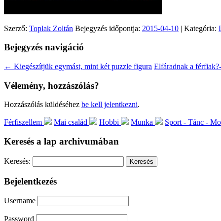
Szerző:
Toplak Zoltán
Bejegyzés időpontja:
2015-04-10
| Kategória:
Bejegyzés navigáció
←
Kiegészítjük egymást, mint két puzzle figura
Elfáradnak a férfiak?
Vélemény, hozzászólás?
Hozzászólás küldéséhez
be kell jelentkezni
.
Férfiszellem
Mai család
Hobbi
Munka
Sport - Tánc - M
Keresés a lap archivumában
Keresés:
Bejelentkezés
Username
Password