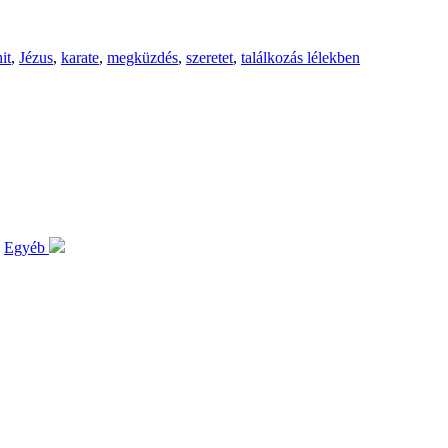
hit
,
Jézus
,
karate
,
megküzdés
,
szeretet
,
találkozás lélekben
Egyéb