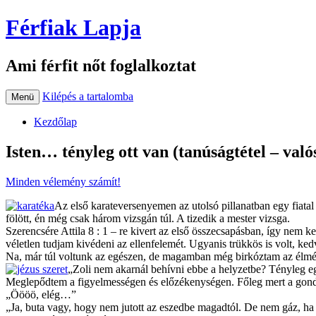
Férfiak Lapja
Ami férfit nőt foglalkoztat
Kilépés a tartalomba
Menü
Kezdőlap
Isten… tényleg ott van (tanúságtétel – való
Minden vélemény számít!
Az első karateversenyemen az utolsó pillanatban egy fiatal 
fölött, én még csak három vizsgán túl. A tizedik a mester vizsga.
Szerencsére Attila 8 : 1 – re kivert az első összecsapásban, így nem kel
véletlen tudjam kivédeni az ellenfelemét. Ugyanis trükkös is volt, k
Na, már túl voltunk az egészen, de magamban még birkóztam az élmén
„Zoli nem akarnál behívni ebbe a helyzetbe? Tényleg eg
Meglepődtem a figyelmességen és előzékenységen. Főleg mert a gondola
„Öööö, elég…”
„Ja, buta vagy, hogy nem jutott az eszedbe magadtól. De nem gáz, h