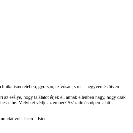
 technika ismeretében, gyorsan, szívósan, s mi – negyven és ötven
ciri az esélye, hogy találatot érjek el, annak ellenben nagy, hogy csak
ejezhesse be. Melyiket védje az ember? Századmásodperc alatt…
ondat volt. Isten – Isten.