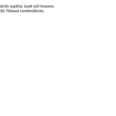
s derűs napfény áradt szét bennem.
Ifjú Titánnal szembeállnom.