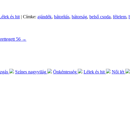
Lélek és hit
| Címke:
ajándék
,
bátorítás
,
bátorság
,
belső csoda
,
félelem
,
-rettegett 56
→
ozgás
Színes nagyvilág
Önkéntesség
Lélek és hit
Női lét