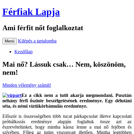
Férfiak Lapja
Ami férfit nőt foglalkoztat
Kilépés a tartalomba
Menü
Kezdőlap
Mai nő? Lássuk csak… Nem, köszönöm,
nem!
Minden vélemény számít!
Ez a cikk nem a tutit akarja megmondani. Pusztán
néhány férfi őszinte beszélgetésének eredménye. Egy délutáni
séta, és némi víztükörbámulás eredménye.
Először is összességében több tucat párkapcsolat illetve kapcsolati
próbálkozás eredménye alapján foglaltuk össze azt az
észrevételünket, hogy mintha káosz lenne a mai nő fejében és
szívében. Főleg az intim viszonyait illetően. Mintha legtöbben