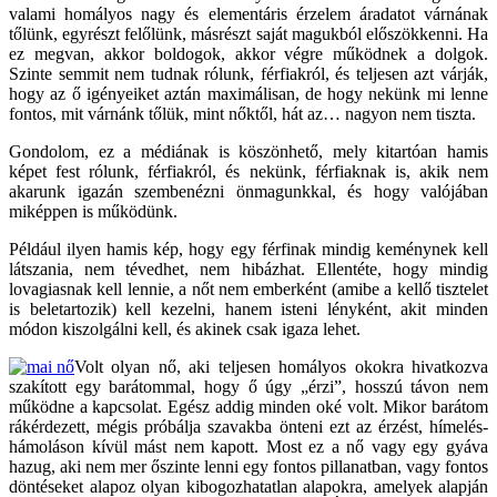
valami homályos nagy és elementáris érzelem áradatot várnának
tőlünk, egyrészt felőlünk, másrészt saját magukból előszökkenni. Ha
ez megvan, akkor boldogok, akkor végre működnek a dolgok.
Szinte semmit nem tudnak rólunk, férfiakról, és teljesen azt várják,
hogy az ő igényeiket aztán maximálisan, de hogy nekünk mi lenne
fontos, mit várnánk tőlük, mint nőktől, hát az… nagyon nem tiszta.
Gondolom, ez a médiának is köszönhető, mely kitartóan hamis
képet fest rólunk, férfiakról, és nekünk, férfiaknak is, akik nem
akarunk igazán szembenézni önmagunkkal, és hogy valójában
miképpen is működünk.
Például ilyen hamis kép, hogy egy férfinak mindig keménynek kell
látszania, nem tévedhet, nem hibázhat. Ellentéte, hogy mindig
lovagiasnak kell lennie, a nőt nem emberként (amibe a kellő tisztelet
is beletartozik) kell kezelni, hanem isteni lényként, akit minden
módon kiszolgálni kell, és akinek csak igaza lehet.
Volt olyan nő, aki teljesen homályos okokra hivatkozva
szakított egy barátommal, hogy ő úgy „érzi”, hosszú távon nem
működne a kapcsolat. Egész addig minden oké volt. Mikor barátom
rákérdezett, mégis próbálja szavakba önteni ezt az érzést, hímelés-
hámoláson kívül mást nem kapott. Most ez a nő vagy egy gyáva
hazug, aki nem mer őszinte lenni egy fontos pillanatban, vagy fontos
döntéseket alapoz olyan kibogozhatatlan alapokra, amelyek alapján