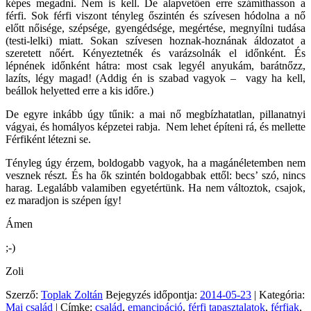
képes megadni. Nem is kell. De alapvetően erre számíthasson a
férfi. Sok férfi viszont tényleg őszintén és szívesen hódolna a nő
előtt nőisége, szépsége, gyengédsége, megértése, megnyílni tudása
(testi-lelki) miatt. Sokan szívesen hoznak-hoznának áldozatot a
szeretett nőért. Kényeztetnék és varázsolnák el időnként. És
lépnének időnként hátra: most csak legyél anyukám, barátnőzz,
lazíts, légy magad! (Addig én is szabad vagyok – vagy ha kell,
beállok helyetted erre a kis időre.)
De egyre inkább úgy tűnik: a mai nő megbízhatatlan, pillanatnyi
vágyai, és homályos képzetei rabja. Nem lehet építeni rá, és mellette
Férfiként létezni se.
Tényleg úgy érzem, boldogabb vagyok, ha a magánéletemben nem
vesznek részt. És ha ők szintén boldogabbak ettől: becs’ szó, nincs
harag. Legalább valamiben egyetértünk. Ha nem változtok, csajok,
ez maradjon is szépen így!
Ámen
;-)
Zoli
Szerző:
Toplak Zoltán
Bejegyzés időpontja:
2014-05-23
| Kategória:
Mai család
| Címke:
család
,
emancipáció
,
férfi tapasztalatok
,
férfiak
,