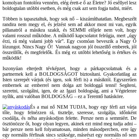
komolyan fontolóra venném, elég érett-e ő az Életre? Jó eséllyel lesz
boldogtalan utóbbi esetben, és még csak azt sem fogja tudni, miért.
Többen is tapasztaltuk, hogy sok nő – kiszámíthatatlan. Megbeszélt
randira nem megy el, és jelzést sem ad akkor most mi van, egyik
pillanatról a másikra szakít, és SEMMI előjele nem volt, hogy
valami rosszul működne. A működő kapcsolatot felrúgja, mert „úgy
érzi, rá még valami jobb vár”. Egy csomóan beveszik a Nagy Ő
lózungot. Nincs Nagy Ő! Vannak nagyon jól összeillő emberek, jól
összeillők, és megfelelők. És még ez utóbbi lehetőség is értékes és
működik!
Iszonyúan elterjedt tévképzet, hogy a párkapcsolatnak és a
partnernek kell a BOLDOGSÁGOT biztosítani. Gyakorlatilag az
Isten szerepét várjuk (és igen, sok férfi is) a másiktól. Egyszerűen
embernek az emberrel nem dolga azt boldoggá tenni! Segíteni,
szeretni, szolgálni, igen, de az Igazi boldogság, ami a Végtelenre
nyílik, ami valóban BOLDOGSÁG – ez a Teremtő hatásköre.
És a mai nő NEM TUDJA, hogy egy férfi azt várja
tőle, hogy felnézzen rá, tisztelje, szeresse, szolgálja, időnként
csodálja, és néha anyáskodjon felette. Persze nem a semmiért. De
ösztönözze őt, hogy olyan legyen, akinek ezt mind meg tudja adni –
bár persze nem kell folyamatosan, minden másodpercben, erre így
egy normális férfinak sincs szüksége, másrészt egy normális nő sem