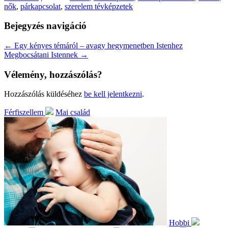
nők
,
párkapcsolat
,
szerelem tévképzetek
Bejegyzés navigáció
←
Egy kényes témáról – avagy hegymenetben Istenhez
Megbocsátani Istennek
→
Vélemény, hozzászólás?
Hozzászólás küldéséhez
be kell jelentkezni
.
Férfiszellem
Mai család
Hobbi