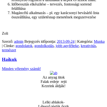
Időbeosztás elkészítése – tervezés, fontossági sorrend
felállítása
Magáncélú alkalmazás – pl. egy karácsonyi bevásárló lista
összeállítása, egy születésnap menetének megszervezése
Zoli
Szerző:
admin
Bejegyzés időpontja:
2013-09-24
| Kategória:
Munka
| Címke:
gondolatok
,
gondolkodás
,
jobb agyfélteke
,
kreativitás
,
természet
Haikuk
Minden vélemény számít!
Az anyag titok
Falak erdeje rejti
Kezeink áldják!
Lelki ablakok-
Lélegző téglák őrzik