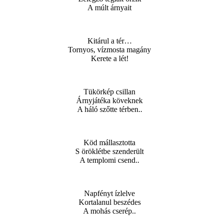
A múlt árnyait
Kitárul a tér…
Tornyos, vízmosta magány
Kerete a lét!
Tükörkép csillan
Árnyjátéka köveknek
A háló szőtte térben..
Köd mállasztotta
S öröklétbe szenderült
A templomi csend..
Napfényt ízlelve
Kortalanul beszédes
A mohás cserép..