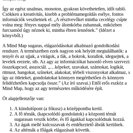
Így az egész unalmas, monoton, gyakran követhetetlen, időt rabló.
Csökken a kreativitás, kisebb a problémamegoldás esélye, fontos
információk veszhetnek el. „A résztvevőket mintha cecelégy csípte
volna meg: fényes nappal mély álomkórba zuhannak, miközben
furcsamód úgy néznek ki, mintha ébren lennének.” (Idézet a
könyvből.)
A Mind Map sugaras, elágazódásokat alkalmazó gondolkodási
rendszer. A természetben ezek nagyon sok helyütt megtalálhatók: a
tenyér és az ujjak, a virágok, a fák, a bokrok, korallok, idegsejtek, a
levelek erezete, stb. Az agy az információkat hasonló elven szervezi:
összekapcsol, asszociál. „…képeket, szavakat, számokat, logikát,
ritmust, hangokat, színeket, alakokat, térbeli viszonyokat alkalmaz, s
így az ötleteket, gondolatokat könnyen megérthetően és könnyen
felidézhetően kapcsolja össze.” (Az író szavai.) Ettől erős eszköz a
Mind Map, hogy az agy természetes működésére épít.
Öt alapjellemzője van:
A kiindulópont (a fókusz) a középpontba kerül.
A fő témák, (kapcsolódó gondolatok) a központi témát
sugarasan veszik körbe, és fő ágakkal kapcsolódnak hozzá.
Az ágak mellé kulcsszavak és emlékeztető ábrák kerülnek.
Az altémák a főágak elágazásait követik.