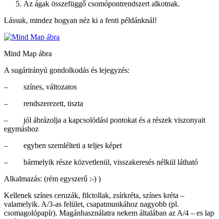
Az ágak összefüggő csomópontrendszert alkotnak.
Lássuk, mindez hogyan néz ki a fenti példánknál!
Mind Map ábra
A sugárirányú gondolkodás és lejegyzés:
– színes, változatos
– rendszerezett, tiszta
– jól ábrázolja a kapcsolódási pontokat és a részek viszonyait
egymáshoz
– egyben szemlélteti a teljes képet
– bármelyik része közvetlenül, visszakeresés nélkül látható
Alkalmazás: (rém egyszerű :-) )
Kellenek színes ceruzák, filctollak, zsírkréta, színes kréta –
valamelyik. A/3-as felület, csapatmunkához nagyobb (pl.
csomagolópapír). Magánhasználatra nekem általában az A/4 – es lap