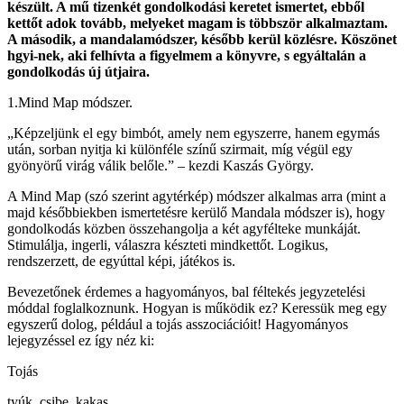
készült. A mű tizenkét gondolkodási keretet ismertet, ebből
kettőt adok tovább, melyeket magam is többször alkalmaztam.
A második, a mandalamódszer, később kerül közlésre. Köszönet
hgyi-nek, aki felhívta a figyelmem a könyvre, s egyáltalán a
gondolkodás új útjaira.
1.Mind Map módszer.
„Képzeljünk el egy bimbót, amely nem egyszerre, hanem egymás
után, sorban nyitja ki különféle színű szirmait, míg végül egy
gyönyörű virág válik belőle.” – kezdi Kaszás György.
A Mind Map (szó szerint agytérkép) módszer alkalmas arra (mint a
majd későbbiekben ismertetésre kerülő Mandala módszer is), hogy
gondolkodás közben összehangolja a két agyfélteke munkáját.
Stimulálja, ingerli, válaszra készteti mindkettőt. Logikus,
rendszerzett, de egyúttal képi, játékos is.
Bevezetőnek érdemes a hagyományos, bal féltekés jegyzetelési
móddal foglalkoznunk. Hogyan is működik ez? Keressük meg egy
egyszerű dolog, például a tojás asszociációit! Hagyományos
lejegyzéssel ez így néz ki:
Tojás
tyúk, csibe, kakas