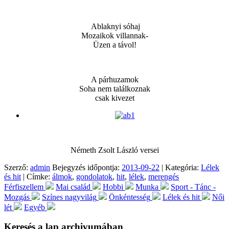
Ablaknyi sóhaj
Mozaikok villannak-
Üzen a távol!
A párhuzamok
Soha nem találkoznak
csak kivezet
Németh Zsolt László versei
Szerző:
admin
Bejegyzés időpontja:
2013-09-22
| Kategória:
Lélek
és hit
| Címke:
álmok
,
gondolatok
,
hit
,
lélek
,
merengés
Férfiszellem
Mai család
Hobbi
Munka
Sport - Tánc -
Mozgás
Színes nagyvilág
Önkéntesség
Lélek és hit
Női
lét
Egyéb
Keresés a lap archivumában