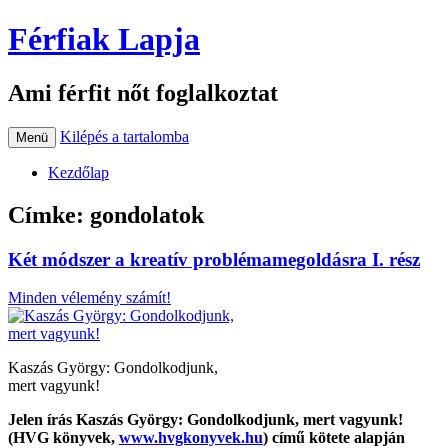
Férfiak Lapja
Ami férfit nőt foglalkoztat
Kilépés a tartalomba
Menü
Kezdőlap
Címke:
gondolatok
Két módszer a kreatív problémamegoldásra I. rész
Minden vélemény számít!
Kaszás György: Gondolkodjunk,
mert vagyunk!
Jelen írás Kaszás György: Gondolkodjunk, mert vagyunk!
(HVG könyvek,
www.hvgkonyvek.hu
) című kötete alapján