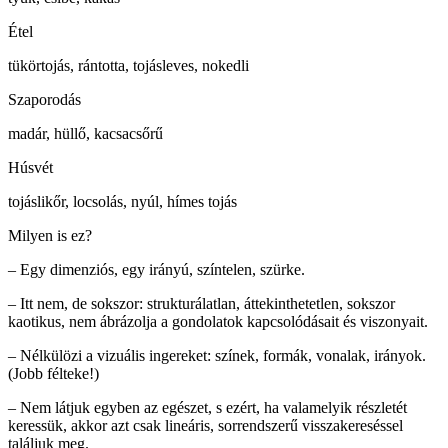
Étel
tükörtojás, rántotta, tojásleves, nokedli
Szaporodás
madár, hüllő, kacsacsőrű
Húsvét
tojáslikőr, locsolás, nyúl, hímes tojás
Milyen is ez?
– Egy dimenziós, egy irányú, színtelen, szürke.
– Itt nem, de sokszor: strukturálatlan, áttekinthetetlen, sokszor
kaotikus, nem ábrázolja a gondolatok kapcsolódásait és viszonyait.
– Nélkülözi a vizuális ingereket: színek, formák, vonalak, irányok.
(Jobb félteke!)
– Nem látjuk egyben az egészet, s ezért, ha valamelyik részletét
keressük, akkor azt csak lineáris, sorrendszerű visszakereséssel
találjuk meg.