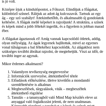
is jó volt.
Középre írjuk a kiindulópontot, a Fókuszt. Elindítjuk a főágakat,
különböző színnel. Ráírjuk az adott ág kulcsszavát. Tartsuk az egy
ág – egy szó szabályt! Áttekinthetőbb, és alkalmasabb új gondolatok
keltésére. A főágak mellé képeket is rajzoljunk! A struktúra, a színek
és képek mind a jobb féltekét ingerlik, és a figyelem is jobban marad
éber.
A főágakat ágaztassuk el! Amíg vannak kapcsolódó ötletek, addig,
olyan mélységig. Az ágak legyenek hajlítottak, mivel az egyenes
vonal túlságosan a bal féltekéhez kapcsolódik. Az alágakhoz nem
szükséges további ábrákat rajzolni, de megtehetjük. Viszi az időt, de
további inger az agynak.
Mikor érdemes alkalmazni?
Valamilyen tevékenység megtervezése
Információk szervezése, áttekinthetővé tétele
Előadások előkészítése, illetve kivetítőn a mondandó
szemléltetésére is alkalmas
Megbeszélések, tárgyalások, viták – megbeszéltek
áttekinthető rögzítése
Tanulás – a tananyagból való Mind Map készítés eleve az
anyaggal való foglalkozást jelenti, de nem unalmasan.
Könnyebb rögzíteni a tanultakat a képek és színek miatt.