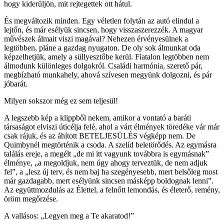
hogy kiderüljön, mit rejtegettek ott hátul.
És megváltozik minden. Egy véletlen folytán az autó elindul a
lejtőn, és már esélyük sincsen, hogy visszaszerezzék. A magyar
művészek álmait viszi magával? Nehezen érvényesülnek a
legtöbben, pláne a gazdag nyugaton. De oly sok álmunkat oda
képzelhetjük, amely a süllyesztőbe kerül. Fiatalon legtöbben nem
álmodunk különleges dolgokról. Családi harmónia, szerető pár,
megbízható munkahely, ahová szívesen megyünk dolgozni, és pár
jóbarát.
Milyen sokszor még ez sem teljesül!
A legszebb kép a klippből nekem, amikor a vontató a baráti
társaságot elviszi úticélja felé, ahol a várt élmények töredéke vár már
csak rájuk, és az áhított BETELJESÜLÉS végképp nem. De
Quimbynél megtörténik a csoda. A szelíd beletörődés. Az egymásra
találás ereje, a megélt „de mi itt vagyunk továbbra is egymásnak”
élménye, „a megoldjuk, nem úgy ahogy terveztük, de nem adjuk
fel”, a „lesz új terv, és nem baj ha szegényesebb, mert belsőleg most
már gazdagabb, mert esélyünk sincsen másképp boldognak lenni”.
Az együttmozdulás az Élettel, a felnőtt lemondás, és életerő, remény,
öröm megőrzése.
A vallásos: „Legyen meg a Te akaratod!”