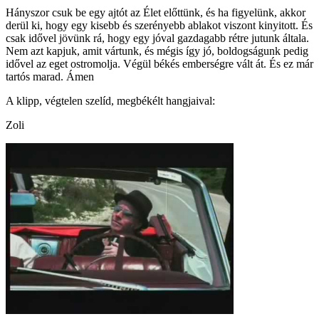
Hányszor csuk be egy ajtót az Élet előttünk, és ha figyelünk, akkor
derül ki, hogy egy kisebb és szerényebb ablakot viszont kinyitott. És
csak idővel jövünk rá, hogy egy jóval gazdagabb rétre jutunk általa.
Nem azt kapjuk, amit vártunk, és mégis így jó, boldogságunk pedig
idővel az eget ostromolja. Végül békés emberségre vált át. És ez már
tartós marad. Ámen
A klipp, végtelen szelíd, megbékélt hangjaival:
Zoli