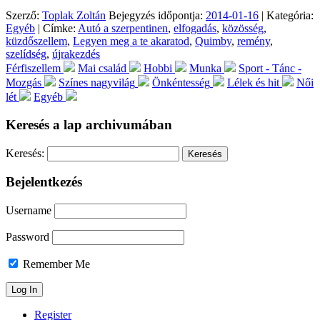
Szerző:
Toplak Zoltán
Bejegyzés időpontja:
2014-01-16
| Kategória:
Egyéb
| Címke:
Autó a szerpentinen
,
elfogadás
,
közösség
,
küzdőszellem
,
Legyen meg a te akaratod
,
Quimby
,
remény
,
szelídség
,
újrakezdés
Férfiszellem
Mai család
Hobbi
Munka
Sport - Tánc -
Mozgás
Színes nagyvilág
Önkéntesség
Lélek és hit
Női
lét
Egyéb
Keresés a lap archivumában
Keresés:
Bejelentkezés
Username
Password
Remember Me
Register