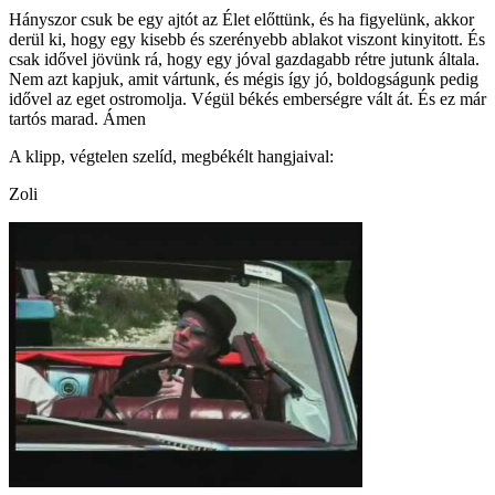
Hányszor csuk be egy ajtót az Élet előttünk, és ha figyelünk, akkor
derül ki, hogy egy kisebb és szerényebb ablakot viszont kinyitott. És
csak idővel jövünk rá, hogy egy jóval gazdagabb rétre jutunk általa.
Nem azt kapjuk, amit vártunk, és mégis így jó, boldogságunk pedig
idővel az eget ostromolja. Végül békés emberségre vált át. És ez már
tartós marad. Ámen
A klipp, végtelen szelíd, megbékélt hangjaival:
Zoli