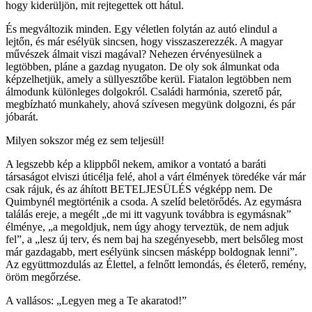
hogy kiderüljön, mit rejtegettek ott hátul.
És megváltozik minden. Egy véletlen folytán az autó elindul a
lejtőn, és már esélyük sincsen, hogy visszaszerezzék. A magyar
művészek álmait viszi magával? Nehezen érvényesülnek a
legtöbben, pláne a gazdag nyugaton. De oly sok álmunkat oda
képzelhetjük, amely a süllyesztőbe kerül. Fiatalon legtöbben nem
álmodunk különleges dolgokról. Családi harmónia, szerető pár,
megbízható munkahely, ahová szívesen megyünk dolgozni, és pár
jóbarát.
Milyen sokszor még ez sem teljesül!
A legszebb kép a klippből nekem, amikor a vontató a baráti
társaságot elviszi úticélja felé, ahol a várt élmények töredéke vár már
csak rájuk, és az áhított BETELJESÜLÉS végképp nem. De
Quimbynél megtörténik a csoda. A szelíd beletörődés. Az egymásra
találás ereje, a megélt „de mi itt vagyunk továbbra is egymásnak”
élménye, „a megoldjuk, nem úgy ahogy terveztük, de nem adjuk
fel”, a „lesz új terv, és nem baj ha szegényesebb, mert belsőleg most
már gazdagabb, mert esélyünk sincsen másképp boldognak lenni”.
Az együttmozdulás az Élettel, a felnőtt lemondás, és életerő, remény,
öröm megőrzése.
A vallásos: „Legyen meg a Te akaratod!”