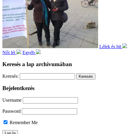
Lélek és hit
Női lét
Egyéb
Keresés a lap archivumában
Keresés:
Bejelentkezés
Username
Password
Remember Me