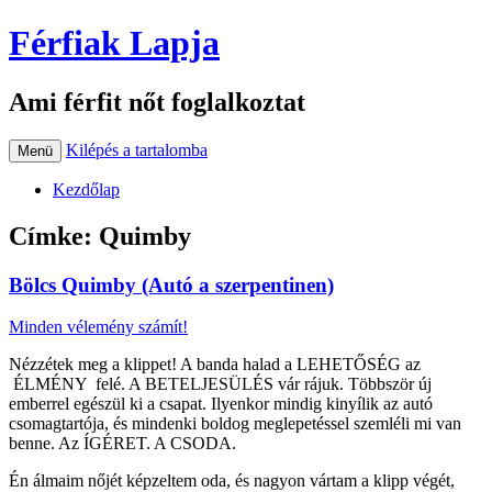
Férfiak Lapja
Ami férfit nőt foglalkoztat
Kilépés a tartalomba
Menü
Kezdőlap
Címke:
Quimby
Bölcs Quimby (Autó a szerpentinen)
Minden vélemény számít!
Nézzétek meg a klippet! A banda halad a LEHETŐSÉG az
ÉLMÉNY felé. A BETELJESÜLÉS vár rájuk. Többször új
emberrel egészül ki a csapat. Ilyenkor mindig kinyílik az autó
csomagtartója, és mindenki boldog meglepetéssel szemléli mi van
benne. Az ÍGÉRET. A CSODA.
Én álmaim nőjét képzeltem oda, és nagyon vártam a klipp végét,