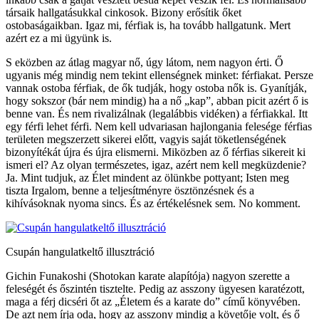
társaik hallgatásukkal cinkosok. Bizony erősítik őket
ostobaságaikban. Igaz mi, férfiak is, ha tovább hallgatunk. Mert
azért ez a mi ügyünk is.
S eközben az átlag magyar nő, úgy látom, nem nagyon érti. Ő
ugyanis még mindig nem tekint ellenségnek minket: férfiakat. Persze
vannak ostoba férfiak, de ők tudják, hogy ostoba nők is. Gyanítják,
hogy sokszor (bár nem mindig) ha a nő „kap”, abban picit azért ő is
benne van. És nem rivalizálnak (legalábbis vidéken) a férfiakkal. Itt
egy férfi lehet férfi. Nem kell udvariasan hajlongania felesége férfias
területen megszerzett sikerei előtt, vagyis saját töketlenségének
bizonyítékát újra és újra elismerni. Miközben az ő férfias sikereit ki
ismeri el? Az olyan természetes, igaz, azért nem kell megküzdenie?
Ja. Mint tudjuk, az Élet mindent az ölünkbe pottyant; Isten meg
tiszta Irgalom, benne a teljesítményre ösztönzésnek és a
kihívásoknak nyoma sincs. És az értékelésnek sem. No komment.
Csupán hangulatkeltő illusztráció
Gichin Funakoshi (Shotokan karate alapítója) nagyon szerette a
feleségét és őszintén tisztelte. Pedig az asszony ügyesen karatézott,
maga a férj dicséri őt az „Életem és a karate do” című könyvében.
De azt nem írja oda, hogy az asszony mindig a követője volt, és ő