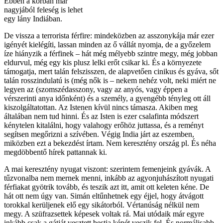
Ebben a korban már
nagyjából feleség is lehet
egy lány Indiában.
De vissza a terrorista férfire: mindeközben az asszonykája már ezer
igényét kielégíti, lassan minden az ő vállát nyomja, de a győzelem
íze hiányzik a férfinek – hát még mélyebb szintre megy, még jobban
eldurvul, még egy kis plusz lelki erőt csikar ki. És a környezete
támogatja, mert talán felszisszen, de alapvetően cinikus és gyáva, sőt
talán rosszindulatú is (még nők is – nekem nehéz volt, neki miért ne
legyen az (szomszédasszony, vagy az anyós, vagy éppen a
vérszerinti anya időnként) és a személy, a gyengébb tényleg ott áll
kiszolgáltatottan. Az Istenen kívül nincs támasza. Akiben meg
általában nem tud hinni. És az Isten is ezer csalafinta módszert
kénytelen kitalálni, hogy valahogy erőhöz juttassa, és a reményt
segítsen megőrizni a szívében. Végig India járt az eszemben,
miközben ezt a bekezdést írtam. Nem keresztény ország pl. És néha
megdöbbentő hírek pattannak ki.
A mai keresztény nyugat viszont: szerintem femenjeink gyávák. A
tűzvonalba nem mernek menni, inkább az agyonjuhászított nyugati
férfiakat gyötrik tovább, és teszik azt itt, amit ott keleten kéne. De
hát ott nem úgy van. Simán eltűnhetnek egy éjjel, hogy átvágott
torokkal kerüljenek elő egy sikátorból. Vértanúság nélkül nem
megy. A szüfrazsettek képesek voltak rá. Mai utódaik már egyre
inkább csak a gátját vesztett bestia képét veszik fel. És normálisabb