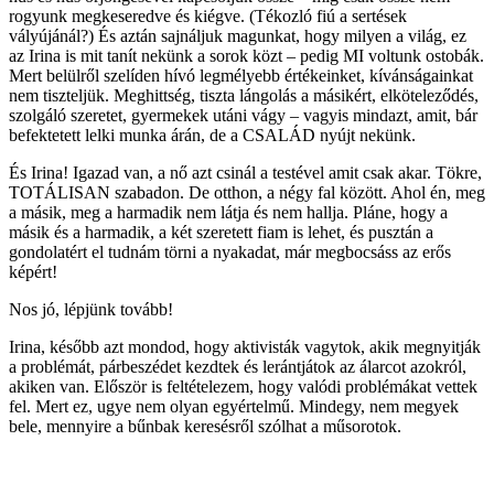
rogyunk megkeseredve és kiégve. (Tékozló fiú a sertések
vályújánál?) És aztán sajnáljuk magunkat, hogy milyen a világ, ez
az Irina is mit tanít nekünk a sorok közt – pedig MI voltunk ostobák.
Mert belülről szelíden hívó legmélyebb értékeinket, kívánságainkat
nem tiszteljük. Meghittség, tiszta lángolás a másikért, elköteleződés,
szolgáló szeretet, gyermekek utáni vágy – vagyis mindazt, amit, bár
befektetett lelki munka árán, de a CSALÁD nyújt nekünk.
És Irina! Igazad van, a nő azt csinál a testével amit csak akar. Tökre,
TOTÁLISAN szabadon. De otthon, a négy fal között. Ahol én, meg
a másik, meg a harmadik nem látja és nem hallja. Pláne, hogy a
másik és a harmadik, a két szeretett fiam is lehet, és pusztán a
gondolatért el tudnám törni a nyakadat, már megbocsáss az erős
képért!
Nos jó, lépjünk tovább!
Irina, később azt mondod, hogy aktivisták vagytok, akik megnyitják
a problémát, párbeszédet kezdtek és lerántjátok az álarcot azokról,
akiken van. Először is feltételezem, hogy valódi problémákat vettek
fel. Mert ez, ugye nem olyan egyértelmű. Mindegy, nem megyek
bele, mennyire a bűnbak keresésről szólhat a műsorotok.