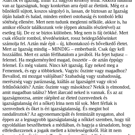
Álarcok és Igazság. Irina! Ez nagyon kemény téma. Akkora hatalma
van az Igazságnak, hogy konkrétan arra épül az életünk. Még ez a
bűnöktől sújtott, koszos sárgolyó is, lassan, de biztosan az Igazság
útján haladt és halad, minden emberi ostobaság és tomboló lelki
sötétség ellenére. Mert nem tudunk meglenni nélküle, akkor is, ha
amikor először találkozunk vele (éppen aktuális részletével) az
esetleg fáj. De ez se biztos különben. Meg nem is fáj örökké. Mert
csak először rombol, tévedéseinket, rossz beidegződéseinket
számolja fel. Aztán már épít – új, kibontakozó és bővelkedő életet.
Mert az Igazság mindig – MINDIG – emberbarát. Csak úgy kell
hozzáállni. Mert ez aztán férfihatalom a javából. Ha fejet hajtasz –
felemel. Ha megkeményíted magad, összetör – de aztán éppúgy
felemel. És még valami. Nincs két igazság. Egy neked meg a
Femennek, és egy a többieknek. Vagyis: őszinte vagy magadhoz?
Bevallod, mi mozgat valójában? Szabadság vagy szabadosság,
merészség vagy paráznaság, kiállás az Igazságért vagy olcsó
feltűnősködés? Aztán: őszinte vagy másokhoz? Nekik is elmondod,
amit magadban találsz? Mert álarcaid neked is vannak. És az az
igazságmorzsa, amire ráépíted az életed (szenvednek és
igazságtalanság éri a nőket) Irina nem túl sok. Mert férfiak is
szenvednek és őket is éri igazságtalanság. És megint hol
randalíroztok? Az agyonemancipált és feminizált nyugaton, ahol
éppen az a legnagyobb igazságtalanság a nőkkel szemben, hogy túl
egyoldalúan beszélhetnek a médiában, és hagyja a társadalom, hogy
elfeledkezzenek a jogaik mellett a kötelességeikről. Hát itt nem