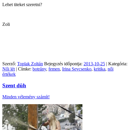
Lehet titeket szeretni?
Zoli
Szerző:
Toplak Zoltán
Bejegyzés időpontja:
2013-10-25
| Kategória:
Női lét
| Címke:
botrány
,
femen
,
Irina Sevcsenko
,
kritika
,
női
értékek
Szent düh
Minden vélemény számít!