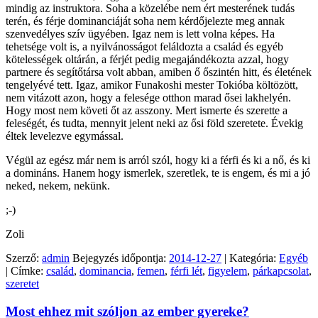
mindig az instruktora. Soha a közelébe nem ért mesterének tudás
terén, és férje dominanciáját soha nem kérdőjelezte meg annak
szenvedélyes szív ügyében. Igaz nem is lett volna képes. Ha
tehetsége volt is, a nyilvánosságot feláldozta a család és egyéb
kötelességek oltárán, a férjét pedig megajándékozta azzal, hogy
partnere és segítőtársa volt abban, amiben ő őszintén hitt, és életének
tengelyévé tett. Igaz, amikor Funakoshi mester Tokióba költözött,
nem vitázott azon, hogy a felesége otthon marad ősei lakhelyén.
Hogy most nem követi őt az asszony. Mert ismerte és szerette a
feleségét, és tudta, mennyit jelent neki az ősi föld szeretete. Évekig
éltek levelezve egymással.
Végül az egész már nem is arról szól, hogy ki a férfi és ki a nő, és ki
a domináns. Hanem hogy ismerlek, szeretlek, te is engem, és mi a jó
neked, nekem, nekünk.
;-)
Zoli
Szerző:
admin
Bejegyzés időpontja:
2014-12-27
| Kategória:
Egyéb
| Címke:
család
,
dominancia
,
femen
,
férfi lét
,
figyelem
,
párkapcsolat
,
szeretet
Most ehhez mit szóljon az ember gyereke?