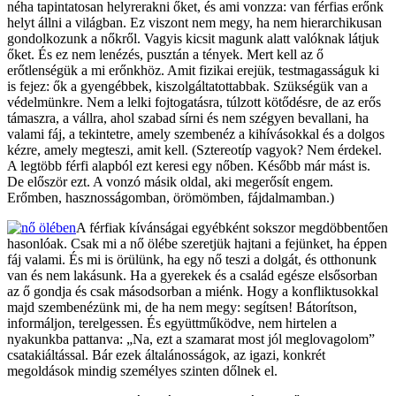
néha tapintatosan helyrerakni őket, és ami vonzza: van férfias erőnk
helyt állni a világban. Ez viszont nem megy, ha nem hierarchikusan
gondolkozunk a nőkről. Vagyis kicsit magunk alatt valóknak látjuk
őket. És ez nem lenézés, pusztán a tények. Mert kell az ő
erőtlenségük a mi erőnkhöz. Amit fizikai erejük, testmagasságuk ki
is fejez: ők a gyengébbek, kiszolgáltatottabbak. Szükségük van a
védelmünkre. Nem a lelki fojtogatásra, túlzott kötődésre, de az erős
támaszra, a vállra, ahol szabad sírni és nem szégyen bevallani, ha
valami fáj, a tekintetre, amely szembenéz a kihívásokkal és a dolgos
kézre, amely megteszi, amit kell. (Sztereotíp vagyok? Nem érdekel.
A legtöbb férfi alapból ezt keresi egy nőben. Később már mást is.
De először ezt. A vonzó másik oldal, aki megerősít engem.
Erőmben, hasznosságomban, örömömben, fájdalmamban.)
A férfiak kívánságai egyébként sokszor megdöbbentően
hasonlóak. Csak mi a nő ölébe szeretjük hajtani a fejünket, ha éppen
fáj valami. És mi is örülünk, ha egy nő teszi a dolgát, és otthonunk
van és nem lakásunk. Ha a gyerekek és a család egésze elsősorban
az ő gondja és csak másodsorban a miénk. Hogy a konfliktusokkal
majd szembenézünk mi, de ha nem megy: segítsen! Bátorítson,
informáljon, terelgessen. És együttműködve, nem hirtelen a
nyakunkba pattanva: „Na, ezt a szamarat most jól meglovagolom”
csatakiáltással. Bár ezek általánosságok, az igazi, konkrét
megoldások mindig személyes szinten dőlnek el.