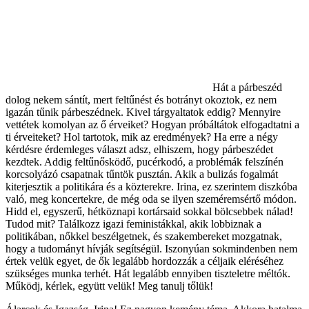
Hát a párbeszéd
dolog nekem sántít, mert feltűnést és botrányt okoztok, ez nem
igazán tűnik párbeszédnek. Kivel tárgyaltatok eddig? Mennyire
vettétek komolyan az ő érveiket? Hogyan próbáltátok elfogadtatni a
ti érveiteket? Hol tartotok, mik az eredmények? Ha erre a négy
kérdésre érdemleges választ adsz, elhiszem, hogy párbeszédet
kezdtek. Addig feltűnősködő, pucérkodó, a problémák felszínén
korcsolyázó csapatnak tűntök pusztán. Akik a bulizás fogalmát
kiterjesztik a politikára és a közterekre. Irina, ez szerintem diszkóba
való, meg koncertekre, de még oda se ilyen szeméremsértő módon.
Hidd el, egyszerű, hétköznapi kortársaid sokkal bölcsebbek nálad!
Tudod mit? Találkozz igazi feministákkal, akik lobbiznak a
politikában, nőkkel beszélgetnek, és szakembereket mozgatnak,
hogy a tudományt hívják segítségül. Iszonyúan sokmindenben nem
értek velük egyet, de ők legalább hordozzák a céljaik eléréséhez
szükséges munka terhét. Hát legalább ennyiben tiszteletre méltók.
Működj, kérlek, együtt velük! Meg tanulj tőlük!