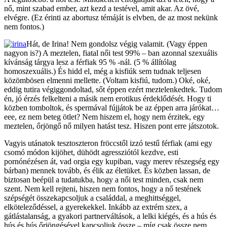
nő, mint szabad ember, azt kezd a testével, amit akar. Az övé,
elvégre. (Ez érinti az abortusz témáját is elvben, de az most nekünk
nem fontos.)
Hát, de Irina! Nem gondolsz végig valamit. (Vagy éppen
nagyon is?) A meztelen, fiatal női test 99% – ban azonnal szexuális
kívánság tárgya lesz a férfiak 95 % -nál. (5 % állítólag
homoszexuális.) És hidd el, még a kisfiúk sem tudnak teljesen
közömbösen elmenni mellette. (Voltam kisfiú, tudom.) Oké, oké,
eddig tutira végiggondoltad, sőt éppen ezért meztelenkedtek. Tudom
én, jó érzés felkelteni a másik nem erotikus érdeklődését. Hogy ti
közben tomboltok, és spermával fújjátok be az éppen arra járókat…
eee, ez nem beteg ötlet? Nem hiszem el, hogy nem érzitek, egy
meztelen, őrjöngő nő milyen hatást tesz. Hiszen pont erre játszotok.
Vagyis utánatok tesztoszteron fröccstől izzó testű férfiak (ami egy
csomó módon kijöhet, dühödt agressziótól kezdve, esti
pornónézésen át, vad orgia egy kupiban, vagy merev részegség egy
bárban) mennek tovább, és élik az életüket. És közben lassan, de
biztosan beépül a tudatukba, hogy a női test minden, csak nem
szent. Nem kell rejteni, hiszen nem fontos, hogy a nő testének
szépségét összekapcsoljuk a családdal, a meghittséggel,
elköteleződéssel, a gyerekekkel. Inkább az extrém szex, a
gátlástalanság, a gyakori partnerváltások, a lelki kiégés, és a hús és
hús és hús őrjöngésével kapcsoljuk össze – míg csak össze nem