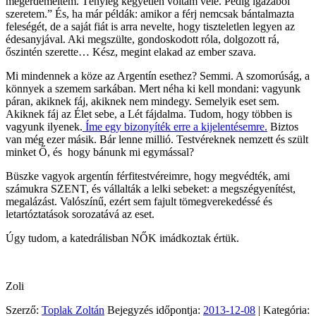
megérdemeltem. Tényleg kegyetlen voltam vele. Pedig igazából
szeretem.” És, ha már példák: amikor a férj nemcsak bántalmazta
feleségét, de a saját fiát is arra nevelte, hogy tiszteletlen legyen az
édesanyjával. Aki megszülte, gondoskodott róla, dolgozott rá,
őszintén szerette… Kész, megint elakad az ember szava.
Mi mindennek a köze az Argentín esethez? Semmi. A szomorúság, a
könnyek a szemem sarkában. Mert néha ki kell mondani: vagyunk
páran, akiknek fáj, akiknek nem mindegy. Semelyik eset sem.
Akiknek fáj az Élet sebe, a Lét fájdalma. Tudom, hogy többen is
vagyunk ilyenek.
Íme egy bizonyíték erre a kijelentésemre.
Biztos
van még ezer másik. Bár lenne millió. Testvéreknek nemzett és szült
minket Ő, és hogy bánunk mi egymással?
Büszke vagyok argentín férfitestvéreimre, hogy megvédték, ami
számukra SZENT, és vállalták a lelki sebeket: a megszégyenítést,
megalázást. Valószínű, ezért sem fajult tömegverekedéssé és
letartóztatások sorozatává az eset.
Úgy tudom, a katedrálisban NŐK imádkoztak értük.
Zoli
Szerző:
Toplak Zoltán
Bejegyzés időpontja:
2013-12-08
| Kategória: