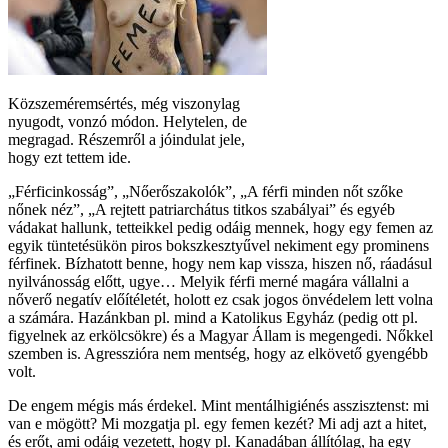
Közszeméremsértés, még viszonylag
nyugodt, vonzó módon. Helytelen, de
megragad. Részemről a jóindulat jele,
hogy ezt tettem ide.
„Férficinkosság”, „Nőerőszakolók”, „A férfi minden nőt szőke
nőnek néz”, „A rejtett patriarchátus titkos szabályai” és egyéb
vádakat hallunk, tetteikkel pedig odáig mennek, hogy egy femen az
egyik tüntetésükön piros bokszkesztyűvel nekiment egy prominens
férfinek. Bízhatott benne, hogy nem kap vissza, hiszen nő, ráadásul
nyilvánosság előtt, ugye… Melyik férfi merné magára vállalni a
nőverő negatív előítéletét, holott ez csak jogos önvédelem lett volna
a számára. Hazánkban pl. mind a Katolikus Egyház (pedig ott pl.
figyelnek az erkölcsökre) és a Magyar Állam is megengedi. Nőkkel
szemben is. Agresszióra nem mentség, hogy az elkövető gyengébb
volt.
De engem mégis más érdekel. Mint mentálhigiénés asszisztenst: mi
van e mögött? Mi mozgatja pl. egy femen kezét? Mi adj azt a hitet,
és erőt, ami odáig vezetett, hogy pl. Kanadában állítólag, ha egy