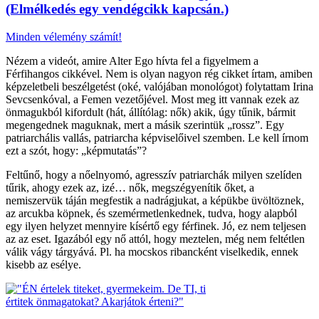
(Elmélkedés egy vendégcikk kapcsán.)
Minden vélemény számít!
Nézem a videót, amire Alter Ego hívta fel a figyelmem a
Férfihangos cikkével. Nem is olyan nagyon rég cikket írtam, amiben
képzeletbeli beszélgetést (oké, valójában monológot) folytattam Irina
Sevcsenkóval, a Femen vezetőjével. Most meg itt vannak ezek az
önmagukból kifordult (hát, állítólag: nők) akik, úgy tűnik, bármit
megengednek maguknak, mert a másik szerintük „rossz”. Egy
patriarchális vallás, patriarcha képviselőivel szemben. Le kell írnom
ezt a szót, hogy: „képmutatás”?
Feltűnő, hogy a nőelnyomó, agresszív patriarchák milyen szelíden
tűrik, ahogy ezek az, izé… nők, megszégyenítik őket, a
nemiszervük táján megfestik a nadrágjukat, a képükbe üvöltöznek,
az arcukba köpnek, és szemérmetlenkednek, tudva, hogy alapból
egy ilyen helyzet mennyire kísértő egy férfinek. Jó, ez nem teljesen
az az eset. Igazából egy nő attól, hogy meztelen, még nem feltétlen
válik vágy tárgyává. Pl. ha mocskos ribancként viselkedik, ennek
kisebb az esélye.