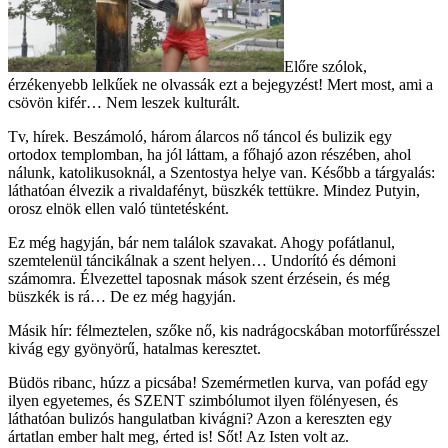
Előre szólok,
érzékenyebb lelkűek ne olvassák ezt a bejegyzést! Mert most, ami a
csövön kifér… Nem leszek kulturált.
Tv, hírek. Beszámoló, három álarcos nő táncol és bulizik egy
ortodox templomban, ha jól láttam, a főhajó azon részében, ahol
nálunk, katolikusoknál, a Szentostya helye van. Később a tárgyalás:
láthatóan élvezik a rivaldafényt, büszkék tettükre. Mindez Putyin,
orosz elnök ellen való tüntetésként.
Ez még hagyján, bár nem találok szavakat. Ahogy pofátlanul,
szemtelenül táncikálnak a szent helyen… Undorító és démoni
számomra. Élvezettel taposnak mások szent érzésein, és még
büszkék is rá… De ez még hagyján.
Másik hír: félmeztelen, szőke nő, kis nadrágocskában motorfűrésszel
kivág egy gyönyörű, hatalmas keresztet.
Büdös ribanc, húzz a picsába! Szemérmetlen kurva, van pofád egy
ilyen egyetemes, és SZENT szimbólumot ilyen fölényesen, és
láthatóan bulizós hangulatban kivágni? Azon a kereszten egy
ártatlan ember halt meg, érted is! Sőt! Az Isten volt az.