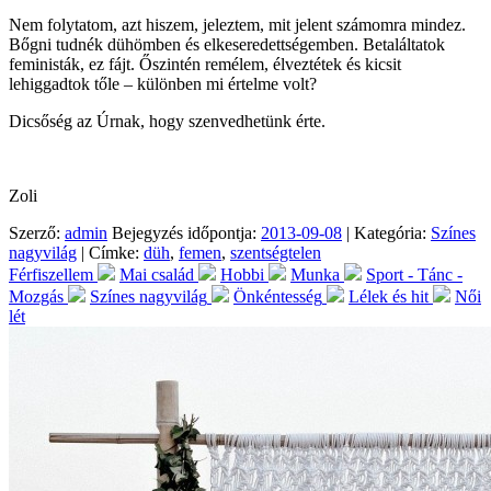
Nem folytatom, azt hiszem, jeleztem, mit jelent számomra mindez.
Bőgni tudnék dühömben és elkeseredettségemben. Betaláltatok
feministák, ez fájt. Őszintén remélem, élveztétek és kicsit
lehiggadtok tőle – különben mi értelme volt?
Dicsőség az Úrnak, hogy szenvedhetünk érte.
Zoli
Szerző:
admin
Bejegyzés időpontja:
2013-09-08
| Kategória:
Színes
nagyvilág
| Címke:
düh
,
femen
,
szentségtelen
Férfiszellem
Mai család
Hobbi
Munka
Sport - Tánc -
Mozgás
Színes nagyvilág
Önkéntesség
Lélek és hit
Női
lét