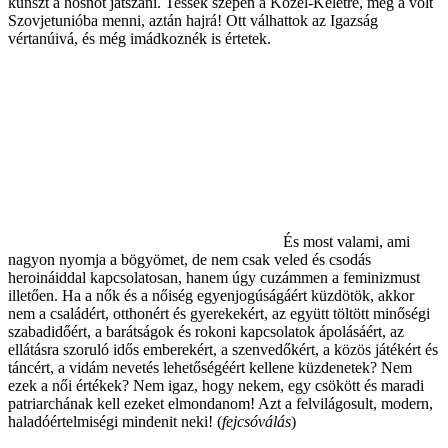
kunszt a hősnőt játszani. Tessék szépen a Közel-Keletre, meg a volt
Szovjetunióba menni, aztán hajrá! Ott válhattok az Igazság
vértanúivá, és még imádkoznék is értetek.
És most valami, ami
nagyon nyomja a bögyömet, de nem csak veled és csodás
heroináiddal kapcsolatosan, hanem úgy cuzámmen a feminizmust
illetően. Ha a nők és a nőiség egyenjogúságáért küzdötök, akkor
nem a családért, otthonért és gyerekekért, az együtt töltött minőségi
szabadidőért, a barátságok és rokoni kapcsolatok ápolásáért, az
ellátásra szoruló idős emberekért, a szenvedőkért, a közös játékért és
táncért, a vidám nevetés lehetőségéért kellene küzdenetek? Nem
ezek a női értékek? Nem igaz, hogy nekem, egy csökött és maradi
patriarchának kell ezeket elmondanom! Azt a felvilágosult, modern,
haladóértelmiségi mindenit neki! (
fejcsóválás
)