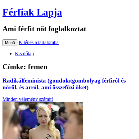
Férfiak Lapja
Ami férfit nőt foglalkoztat
Kilépés a tartalomba
Menü
Kezdőlap
Címke:
femen
Radikálfeminista (gondolatgombolyag férfiról és
nőről, és arról, ami összefűzi őket)
Minden vélemény számít!