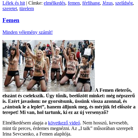
Lélek és hit
| Címke:
elmélkedés
,
femen
,
férfihang
,
Jézus
,
szelídség
,
szeretet
,
türelem
Femen
Minden vélemény számít!
A Femen életerős,
elszánt és cselekszik. Úgy tűnik, beelőzött minket: még népszerű
is. Ezért javaslom: ne gyorsítsunk, üssünk vissza azonnal, és
„rántsuk le a leplet”, hanem álljunk meg, és mérjük fel először a
terepet! Mi van, hol tartunk, ki ez az új versenyző?
Elmélkedésem alapja a
következő videó
. Nem hosszú, kevesebb,
mint tíz perces, érdemes megnézni. Az „I talk” műsorában szerepelt
Irina Sevcsenko, a Femen alapítója.