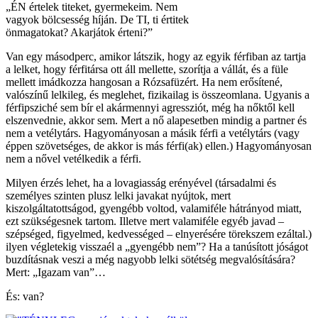
„ÉN értelek titeket, gyermekeim. Nem
vagyok bölcsesség híján. De TI, ti értitek
önmagatokat? Akarjátok érteni?”
Van egy másodperc, amikor látszik, hogy az egyik férfiban az tartja
a lelket, hogy férfitársa ott áll mellette, szorítja a vállát, és a füle
mellett imádkozza hangosan a Rózsafüzért. Ha nem erősítené,
valószínű lelkileg, és meglehet, fizikailag is összeomlana. Ugyanis a
férfipsziché sem bír el akármennyi agressziót, még ha nőktől kell
elszenvednie, akkor sem. Mert a nő alapesetben mindig a partner és
nem a vetélytárs. Hagyományosan a másik férfi a vetélytárs (vagy
éppen szövetséges, de akkor is más férfi(ak) ellen.) Hagyományosan
nem a nővel vetélkedik a férfi.
Milyen érzés lehet, ha a lovagiasság erényével (társadalmi és
személyes szinten plusz lelki javakat nyújtok, mert
kiszolgáltatottságod, gyengébb voltod, valamiféle hátrányod miatt,
ezt szükségesnek tartom. Illetve mert valamiféle egyéb javad –
szépséged, figyelmed, kedvességed – elnyerésére törekszem ezáltal.)
ilyen végletekig visszaél a „gyengébb nem”? Ha a tanúsított jóságot
buzdításnak veszi a még nagyobb lelki sötétség megvalósítására?
Mert: „Igazam van”…
És: van?