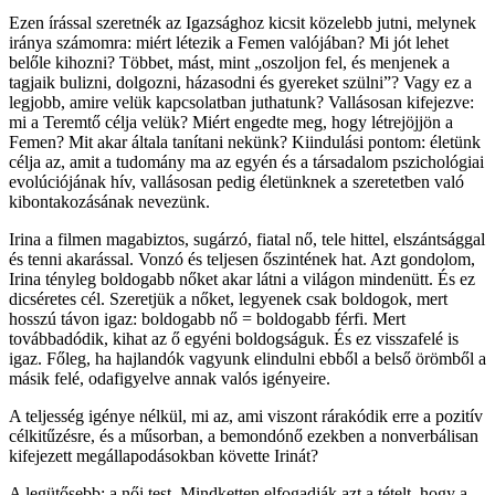
Ezen írással szeretnék az Igazsághoz kicsit közelebb jutni, melynek
iránya számomra: miért létezik a Femen valójában? Mi jót lehet
belőle kihozni? Többet, mást, mint „oszoljon fel, és menjenek a
tagjaik bulizni, dolgozni, házasodni és gyereket szülni”? Vagy ez a
legjobb, amire velük kapcsolatban juthatunk? Vallásosan kifejezve:
mi a Teremtő célja velük? Miért engedte meg, hogy létrejöjjön a
Femen? Mit akar általa tanítani nekünk? Kiindulási pontom: életünk
célja az, amit a tudomány ma az egyén és a társadalom pszichológiai
evolúciójának hív, vallásosan pedig életünknek a szeretetben való
kibontakozásának nevezünk.
Irina a filmen magabiztos, sugárzó, fiatal nő, tele hittel, elszántsággal
és tenni akarással. Vonzó és teljesen őszintének hat. Azt gondolom,
Irina tényleg boldogabb nőket akar látni a világon mindenütt. És ez
dicséretes cél. Szeretjük a nőket, legyenek csak boldogok, mert
hosszú távon igaz: boldogabb nő = boldogabb férfi. Mert
továbbadódik, kihat az ő egyéni boldogságuk. És ez visszafelé is
igaz. Főleg, ha hajlandók vagyunk elindulni ebből a belső örömből a
másik felé, odafigyelve annak valós igényeire.
A teljesség igénye nélkül, mi az, ami viszont rárakódik erre a pozitív
célkitűzésre, és a műsorban, a bemondónő ezekben a nonverbálisan
kifejezett megállapodásokban követte Irinát?
A legütősebb: a női test. Mindketten elfogadják azt a tételt, hogy a