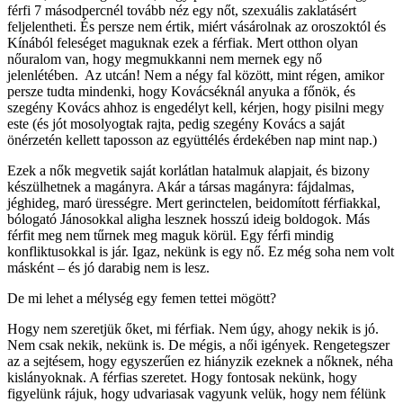
férfi 7 másodpercnél tovább néz egy nőt, szexuális zaklatásért
feljelentheti. És persze nem értik, miért vásárolnak az oroszoktól és
Kínából feleséget maguknak ezek a férfiak. Mert otthon olyan
nőuralom van, hogy megmukkanni nem mernek egy nő
jelenlétében. Az utcán! Nem a négy fal között, mint régen, amikor
persze tudta mindenki, hogy Kovácséknál anyuka a főnök, és
szegény Kovács ahhoz is engedélyt kell, kérjen, hogy pisilni megy
este (és jót mosolyogtak rajta, pedig szegény Kovács a saját
önérzetén kellett taposson az együttélés érdekében nap mint nap.)
Ezek a nők megvetik saját korlátlan hatalmuk alapjait, és bizony
készülhetnek a magányra. Akár a társas magányra: fájdalmas,
jéghideg, maró ürességre. Mert gerinctelen, beidomított férfiakkal,
bólogató Jánosokkal aligha lesznek hosszú ideig boldogok. Más
férfit meg nem tűrnek meg maguk körül. Egy férfi mindig
konfliktusokkal is jár. Igaz, nekünk is egy nő. Ez még soha nem volt
másként – és jó darabig nem is lesz.
De mi lehet a mélység egy femen tettei mögött?
Hogy nem szeretjük őket, mi férfiak. Nem úgy, ahogy nekik is jó.
Nem csak nekik, nekünk is. De mégis, a női igények. Rengetegszer
az a sejtésem, hogy egyszerűen ez hiányzik ezeknek a nőknek, néha
kislányoknak. A férfias szeretet. Hogy fontosak nekünk, hogy
figyelünk rájuk, hogy udvariasak vagyunk velük, hogy nem félünk