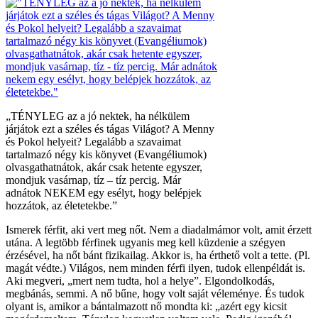
„TÉNYLEG az a jó nektek, ha nélkülem
járjátok ezt a széles és tágas Világot? A Menny
és Pokol helyeit? Legalább a szavaimat
tartalmazó négy kis könyvet (Evangéliumok)
olvasgathatnátok, akár csak hetente egyszer,
mondjuk vasárnap, tíz – tíz percig. Már
adnátok NEKEM egy esélyt, hogy belépjek
hozzátok, az életetekbe.”
Ismerek férfit, aki vert meg nőt. Nem a diadalmámor volt, amit érzett
utána. A legtöbb férfinek ugyanis meg kell küzdenie a szégyen
érzésével, ha nőt bánt fizikailag. Akkor is, ha érthető volt a tette. (Pl.
magát védte.) Világos, nem minden férfi ilyen, tudok ellenpéldát is.
Aki megveri, „mert nem tudta, hol a helye”. Elgondolkodás,
megbánás, semmi. A nő bűne, hogy volt saját véleménye. És tudok
olyant is, amikor a bántalmazott nő mondta ki: „azért egy kicsit