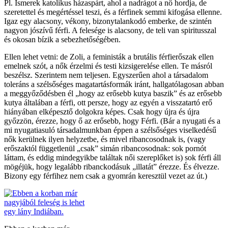
Pl. Ismerek katolikus házaspárt, ahol a nadrágot a nő hordja, de
szeretettel és megértéssel teszi, és a férfinek semmi kifogása ellenne.
Igaz egy alacsony, vékony, bizonytalankodó emberke, de szintén
nagyon jószívű férfi. A felesége is alacsony, de teli van spiritusszal
és okosan bízik a sebezhetőségében.
Ellen lehet vetni: de Zoli, a feministák a brutális férfierőszak ellen
emelnek szót, a nők érzelmi és testi kizsigerelése ellen. Te másról
beszélsz. Szerintem nem teljesen. Egyszerűen ahol a társadalom
toleráns a szélsőséges magatartásformák iránt, hallgatólagosan abban
a meggyőződésben él „hogy az erősebb kutya baszik” és az erősebb
kutya általában a férfi, ott persze, hogy az egyén a visszatartó erő
hiányában elképesztő dolgokra képes. Csak hogy újra és újra
győzzön, érezze, hogy ő az erősebb, hogy Férfi. (Bár a nyugati és a
mi nyugatiasuló társadalmunkban éppen a szélsőséges viselkedésű
nők kerülnek ilyen helyzetbe, és mivel ribancosodnak is, (vagy
erőszaktól függetlenül „csak” simán ribancosodnak: sok pornót
láttam, és eddig mindegyikbe találtak női szereplőket is) sok férfi áll
mögéjük, hogy legalább ribanckodásuk „illatát” érezze. És élvezze.
Bizony egy férfihez nem csak a gyomrán keresztül vezet az út.)