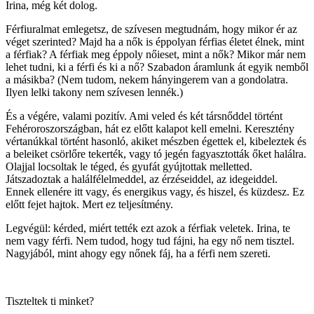
Irina, még két dolog.
Férfiuralmat emlegetsz, de szívesen megtudnám, hogy mikor ér az
véget szerinted? Majd ha a nők is éppolyan férfias életet élnek, mint
a férfiak? A férfiak meg éppoly nőieset, mint a nők? Mikor már nem
lehet tudni, ki a férfi és ki a nő? Szabadon áramlunk át egyik nemből
a másikba? (Nem tudom, nekem hányingerem van a gondolatra.
Ilyen lelki takony nem szívesen lennék.)
És a végére, valami pozitív. Ami veled és két társnőddel történt
Fehéroroszországban, hát ez előtt kalapot kell emelni. Keresztény
vértanúkkal történt hasonló, akiket mészben égettek el, kibeleztek és
a beleiket csörlőre tekerték, vagy tó jegén fagyasztották őket halálra.
Olajjal locsoltak le téged, és gyufát gyújtottak melletted.
Játszadoztak a halálfélelmeddel, az érzéseiddel, az idegeiddel.
Ennek ellenére itt vagy, és energikus vagy, és hiszel, és küzdesz. Ez
előtt fejet hajtok. Mert ez teljesítmény.
Legvégül: kérded, miért tették ezt azok a férfiak veletek. Irina, te
nem vagy férfi. Nem tudod, hogy tud fájni, ha egy nő nem tisztel.
Nagyjából, mint ahogy egy nőnek fáj, ha a férfi nem szereti.
Tiszteltek ti minket?