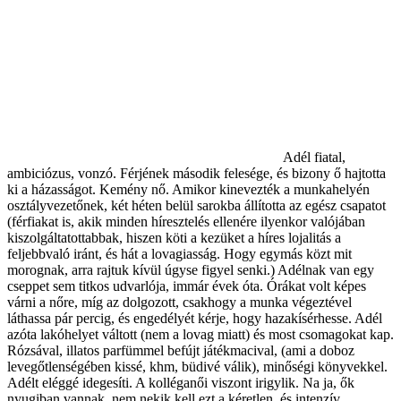
Adél fiatal,
ambiciózus, vonzó. Férjének második felesége, és bizony ő hajtotta
ki a házasságot. Kemény nő. Amikor kinevezték a munkahelyén
osztályvezetőnek, két héten belül sarokba állította az egész csapatot
(férfiakat is, akik minden híresztelés ellenére ilyenkor valójában
kiszolgáltatottabbak, hiszen köti a kezüket a híres lojalitás a
feljebbvaló iránt, és hát a lovagiasság. Hogy egymás közt mit
morognak, arra rajtuk kívül úgyse figyel senki.) Adélnak van egy
cseppet sem titkos udvarlója, immár évek óta. Órákat volt képes
várni a nőre, míg az dolgozott, csakhogy a munka végeztével
láthassa pár percig, és engedélyét kérje, hogy hazakísérhesse. Adél
azóta lakóhelyet váltott (nem a lovag miatt) és most csomagokat kap.
Rózsával, illatos parfümmel befújt játékmacival, (ami a doboz
levegőtlenségében kissé, khm, büdivé válik), minőségi könyvekkel.
Adélt eléggé idegesíti. A kolléganői viszont irigylik. Na ja, ők
nyugiban vannak, nem nekik kell ezt a kéretlen, és intenzív