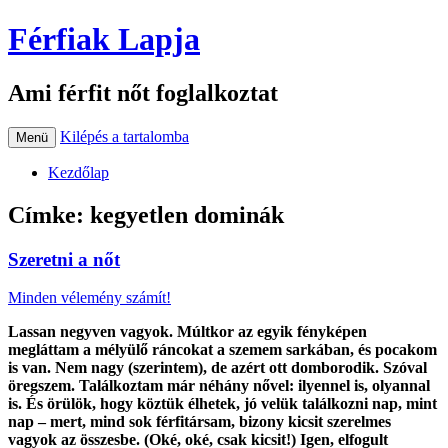
Férfiak Lapja
Ami férfit nőt foglalkoztat
Kilépés a tartalomba
Menü
Kezdőlap
Címke:
kegyetlen dominák
Szeretni a nőt
Minden vélemény számít!
Lassan negyven vagyok. Múltkor az egyik fényképen
megláttam a mélyülő ráncokat a szemem sarkában, és pocakom
is van. Nem nagy (szerintem), de azért ott domborodik. Szóval
öregszem. Találkoztam már néhány nővel: ilyennel is, olyannal
is. És örülök, hogy köztük élhetek, jó velük találkozni nap, mint
nap – mert, mind sok férfitársam, bizony kicsit szerelmes
vagyok az összesbe. (Oké, oké, csak kicsit!) Igen, elfogult