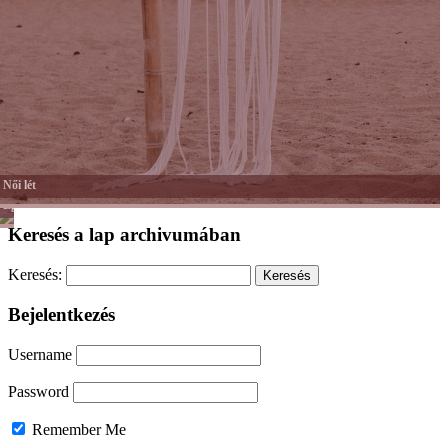
Női lét
Egyéb
Keresés a lap archivumában
Keresés:
Bejelentkezés
Username
Password
Remember Me