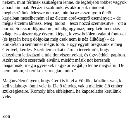
nekem, mint férfinak szükségem lenne, de legfeljebb többet vagyok
a barátaimmal. Pecázni szoktunk, és akkor sok mindent
megbeszélünk. Messze nem az, mintha az asszonyom ölelő
karjaiban mesélhetném el az életem apró-cseprő eseményeit – de
mégis érzelmi támasz. Meg, tudod – teszi hozzá szemlesütve – ott a
pornó. Sokszor dögunalom, mindig ugyanaz, meg kétdimenziós
világ, és sokszor úgy érzem, kiéget, kivesz belőlem valami fontosat
(és igazán beteg dolgokat még csak nem is néz állítólag) – de
konkrétan a semminél mégis több. Hogy együtt öregszünk-e meg
Gertivel, kérdés. Szerintem sokat elárul a terveimről, hogy
elkezdtem letisztázni a tulajdonviszonyokat, és ügyvéddel, papíron.
Azért az előtt szeretnék elválni, mielőtt másik nőt keresnék
magamnak, meg a gyerekek nagykorúságát jó lenne megvárni. De
nem tudom, sikerül-e ezt megtartanom.”
Magánvéleményem, hogy Gerti is itt él a Földön, köztünk van, ki
kell valahogy jönni vele is. De ő tényleg vak a mellette élő ember
szükségleteire. Komoly hiba elfelejteni, ha kapcsolatba kerülünk
vele.
Zoli