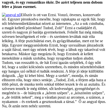
vagyok, és egy romantikus ökör. De azért teljesen nem dobom
félre a józan eszemet.
Először is ott van Erzsi. Vonzó, ötvenes, konzervatív
nő. Egyszer pironkodva mesélte, hogy rajtakapta az egyik fiát, hogy
női fehérneműreklámokat nézett az interneten. „Az a sok csinibaba,
a magát kellető pózokban! Tudod, Zoli!” Erzsi a családjáért él,
szereti és nagyon jó barátja gyermekeinek. Felnőtt fiai még mindig
szívesen beszélgetnek el vele – és szerintem leváltak már róla
lelkileg. A férje pszichiátriai eset, és gyógyíthatatlan, mert ezt be se
látja. Egyszer meggyanúsította Erzsit, hogy szexuálisan játszadozik
a saját fiával, mert úgy néztek tévét, hogy a lábuk egy takaróval volt
betakarva. Máskor úgy megrázta őt, hogy Erzsinek át kellett
menekülnie a másik szobába, hogy nyugodtan tudjon aludni.
Tudom, van rosszabb is, de hát Erzsi igazán széplélek, ő úgy nőtt
fel, hogy a szülei kölcsönös szeretetben, és minden nézeteltérésüket
egy hangos szó nélkül el tudták rendezni. A férje jó ideje külföldön
dolgozik. „Így ki lehet bírni. Megy a szekér”, mondja, és simán
elhiszem róla, hogy nincs senkije. „Tudod, Zoli, a férjem adja haza a
több pénzt, de munka terén sokkal többet teszek le én az asztalra. És
szívesen tennék le még többet, sőt kedvességet, gyengédséget és
megértést is – de hiányzik a „kérem szépen”, a „köszönöm szépen”,
a „de örülök neked”, meg a váratlan puszi az arcomon, a számon, a
nyakamon – és ezeknek a gesztusoknak a társai.” Ő az angyal típus.
Na, őt aztán nem nehéz szeretni.