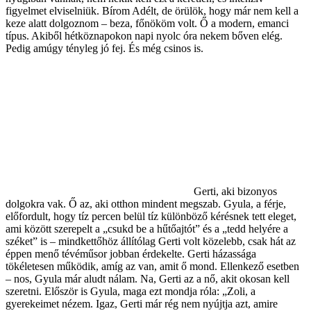
figyelmet elviselniük. Bírom Adélt, de örülök, hogy már nem kell a
keze alatt dolgoznom – beza, főnököm volt. Ő a modern, emanci
típus. Akiből hétköznapokon napi nyolc óra nekem bőven elég.
Pedig amúgy tényleg jó fej. És még csinos is.
Gerti, aki bizonyos
dolgokra vak. Ő az, aki otthon mindent megszab. Gyula, a férje,
előfordult, hogy tíz percen belül tíz különböző kérésnek tett eleget,
ami között szerepelt a „csukd be a hűtőajtót” és a „tedd helyére a
széket” is – mindkettőhöz állítólag Gerti volt közelebb, csak hát az
éppen menő tévéműsor jobban érdekelte. Gerti házassága
tökéletesen működik, amíg az van, amit ő mond. Ellenkező esetben
– nos, Gyula már aludt nálam. Na, Gerti az a nő, akit okosan kell
szeretni. Először is Gyula, maga ezt mondja róla: „Zoli, a
gyerekeimet nézem. Igaz, Gerti már rég nem nyújtja azt, amire