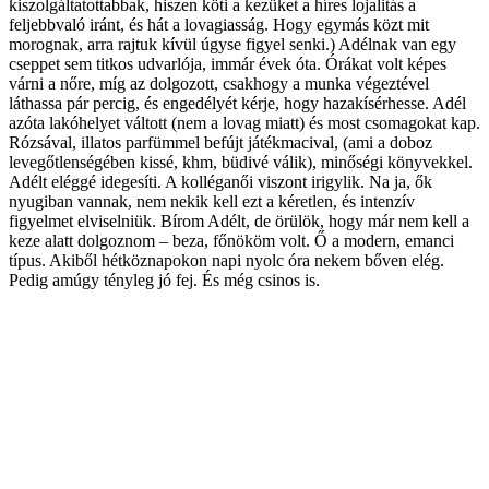
kiszolgáltatottabbak, hiszen köti a kezüket a híres lojalitás a
feljebbvaló iránt, és hát a lovagiasság. Hogy egymás közt mit
morognak, arra rajtuk kívül úgyse figyel senki.) Adélnak van egy
cseppet sem titkos udvarlója, immár évek óta. Órákat volt képes
várni a nőre, míg az dolgozott, csakhogy a munka végeztével
láthassa pár percig, és engedélyét kérje, hogy hazakísérhesse. Adél
azóta lakóhelyet váltott (nem a lovag miatt) és most csomagokat kap.
Rózsával, illatos parfümmel befújt játékmacival, (ami a doboz
levegőtlenségében kissé, khm, büdivé válik), minőségi könyvekkel.
Adélt eléggé idegesíti. A kolléganői viszont irigylik. Na ja, ők
nyugiban vannak, nem nekik kell ezt a kéretlen, és intenzív
figyelmet elviselniük. Bírom Adélt, de örülök, hogy már nem kell a
keze alatt dolgoznom – beza, főnököm volt. Ő a modern, emanci
típus. Akiből hétköznapokon napi nyolc óra nekem bőven elég.
Pedig amúgy tényleg jó fej. És még csinos is.