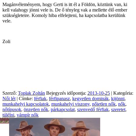
Magánvéleményem, hogy Gerti is itt él a Földön, köztünk van, ki
kell valahogy jönni vele is. De ő tényleg vak a mellette élő ember
szükségleteire. Komoly hiba elfelejteni, ha kapcsolatba kerülünk
vele.
Zoli
Szerző:
Toplak Zoltán
Bejegyzés időpontja:
2013-10-25
| Kategória:
Női lét
| Címke:
férfiak
,
férfipanasz
,
kegyetlen dominák
,
kijönni
,
munkahelyi kapcsolatok
,
munkahelyi viszony
,
nőietlen nők
,
nők
,
nőtípusok
,
önzetlen nők
,
párkapcsolat
,
szenvedő férfiak
,
szeretet
,
túlélni
,
vámpír nők
Férfiszellem
Mai
család