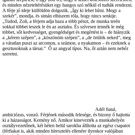
és minden nézeteltérésüket egy hangos szó nélkül el tudták rendezni.
A férje jó ideje külföldön dolgozik. „Így ki lehet bírni. Megy a
szekér”, mondja, és simán elhiszem róla, hogy nincs senkije.
„Tudod, Zoli, a férjem adja haza a több pénzt, de munka terén
sokkal többet teszek le én az asztalra. És szívesen tennék le még
többet, sőt kedvességet, gyengédséget és megértést is – de hiányzik
a „kérem szépen”, a „köszönöm szépen”, a „de örülök neked”, meg
a váratlan puszi az arcomon, a számon, a nyakamon – és ezeknek a
gesztusoknak a társai.” Ő az angyal típus. Na, őt aztán nem nehéz
szeretni.
Adél fiatal,
ambiciózus, vonzó. Férjének második felesége, és bizony ő hajtotta
ki a házasságot. Kemény nő. Amikor kinevezték a munkahelyén
osztályvezetőnek, két héten belül sarokba állította az egész csapatot
(férfiakat is, akik minden híresztelés ellenére ilyenkor valójában