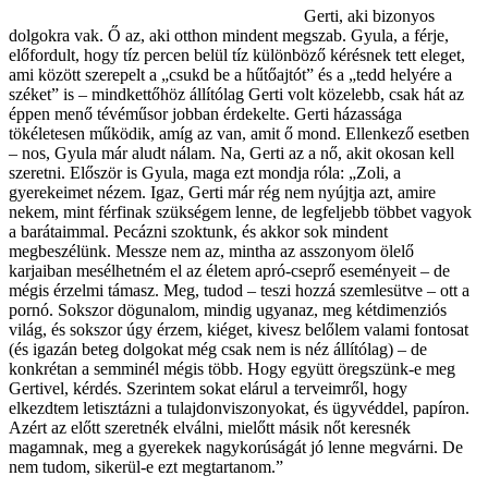
Gerti, aki bizonyos
dolgokra vak. Ő az, aki otthon mindent megszab. Gyula, a férje,
előfordult, hogy tíz percen belül tíz különböző kérésnek tett eleget,
ami között szerepelt a „csukd be a hűtőajtót” és a „tedd helyére a
széket” is – mindkettőhöz állítólag Gerti volt közelebb, csak hát az
éppen menő tévéműsor jobban érdekelte. Gerti házassága
tökéletesen működik, amíg az van, amit ő mond. Ellenkező esetben
– nos, Gyula már aludt nálam. Na, Gerti az a nő, akit okosan kell
szeretni. Először is Gyula, maga ezt mondja róla: „Zoli, a
gyerekeimet nézem. Igaz, Gerti már rég nem nyújtja azt, amire
nekem, mint férfinak szükségem lenne, de legfeljebb többet vagyok
a barátaimmal. Pecázni szoktunk, és akkor sok mindent
megbeszélünk. Messze nem az, mintha az asszonyom ölelő
karjaiban mesélhetném el az életem apró-cseprő eseményeit – de
mégis érzelmi támasz. Meg, tudod – teszi hozzá szemlesütve – ott a
pornó. Sokszor dögunalom, mindig ugyanaz, meg kétdimenziós
világ, és sokszor úgy érzem, kiéget, kivesz belőlem valami fontosat
(és igazán beteg dolgokat még csak nem is néz állítólag) – de
konkrétan a semminél mégis több. Hogy együtt öregszünk-e meg
Gertivel, kérdés. Szerintem sokat elárul a terveimről, hogy
elkezdtem letisztázni a tulajdonviszonyokat, és ügyvéddel, papíron.
Azért az előtt szeretnék elválni, mielőtt másik nőt keresnék
magamnak, meg a gyerekek nagykorúságát jó lenne megvárni. De
nem tudom, sikerül-e ezt megtartanom.”