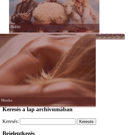
Hobbi
Sport
Színes
Önkéntesség
Lélek
Női
Egyéb
-
nagyvilág
és
lét
Tánc
hit
-
Mozgás
Munka
Keresés a lap archivumában
Keresés:
Bejelentkezés