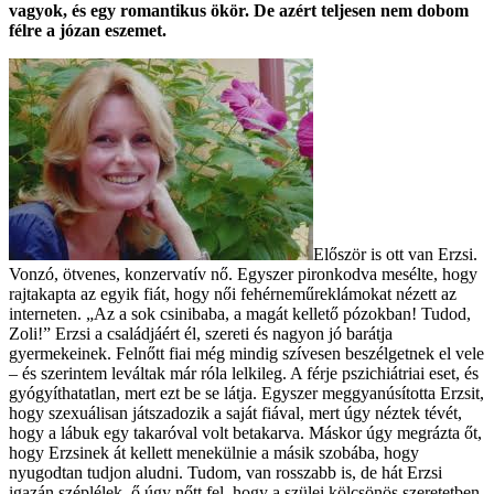
vagyok, és egy romantikus ökör. De azért teljesen nem dobom
félre a józan eszemet.
Először is ott van Erzsi.
Vonzó, ötvenes, konzervatív nő. Egyszer pironkodva mesélte, hogy
rajtakapta az egyik fiát, hogy női fehérneműreklámokat nézett az
interneten. „Az a sok csinibaba, a magát kellető pózokban! Tudod,
Zoli!” Erzsi a családjáért él, szereti és nagyon jó barátja
gyermekeinek. Felnőtt fiai még mindig szívesen beszélgetnek el vele
– és szerintem leváltak már róla lelkileg. A férje pszichiátriai eset, és
gyógyíthatatlan, mert ezt be se látja. Egyszer meggyanúsította Erzsit,
hogy szexuálisan játszadozik a saját fiával, mert úgy néztek tévét,
hogy a lábuk egy takaróval volt betakarva. Máskor úgy megrázta őt,
hogy Erzsinek át kellett menekülnie a másik szobába, hogy
nyugodtan tudjon aludni. Tudom, van rosszabb is, de hát Erzsi
igazán széplélek, ő úgy nőtt fel, hogy a szülei kölcsönös szeretetben,