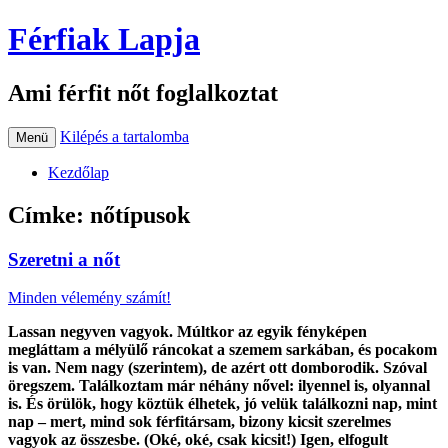
Férfiak Lapja
Ami férfit nőt foglalkoztat
Kilépés a tartalomba
Menü
Kezdőlap
Címke:
nőtípusok
Szeretni a nőt
Minden vélemény számít!
Lassan negyven vagyok. Múltkor az egyik fényképen
megláttam a mélyülő ráncokat a szemem sarkában, és pocakom
is van. Nem nagy (szerintem), de azért ott domborodik. Szóval
öregszem. Találkoztam már néhány nővel: ilyennel is, olyannal
is. És örülök, hogy köztük élhetek, jó velük találkozni nap, mint
nap – mert, mind sok férfitársam, bizony kicsit szerelmes
vagyok az összesbe. (Oké, oké, csak kicsit!) Igen, elfogult