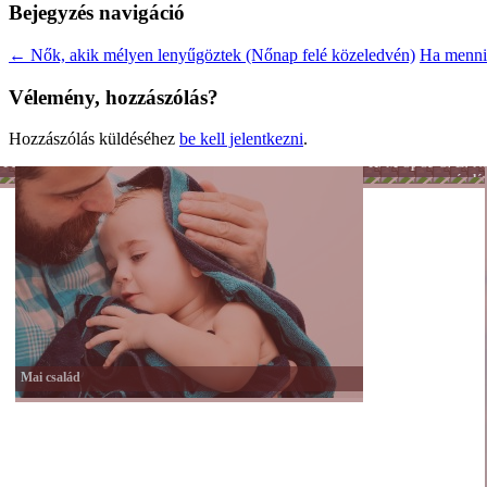
Bejegyzés navigáció
←
Nők, akik mélyen lenyűgöztek (Nőnap felé közeledvén)
Ha menn
Vélemény, hozzászólás?
Hozzászólás küldéséhez
be kell jelentkezni
.
Férfiszellem
Hobbi
Munka
Sport
Színes
Önkénte
Lélek
Nő
-
nagyvilág
és
lét
Tánc
hit
-
Mozgás
Mai család