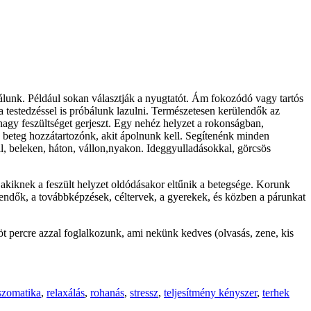
lunk. Például sokan választják a nyugtatót. Ám fokozódó vagy tartós
a testedzéssel is próbálunk lazulni. Természetesen kerülendők az
agy feszültséget gerjeszt. Egy nehéz helyzet a rokonságban,
s beteg hozzátartozónk, akit ápolnunk kell. Segítenénk minden
ál, beleken, háton, vállon,nyakon. Ideggyulladásokkal, görcsös
kiknek a feszült helyzet oldódásakor eltűnik a betegsége. Korunk
tendők, a továbbképzések, céltervek, a gyerekek, és közben a párunkat
öt percre azzal foglalkozunk, ami nekünk kedves (olvasás, zene, kis
szomatika
,
relaxálás
,
rohanás
,
stressz
,
teljesítmény kényszer
,
terhek