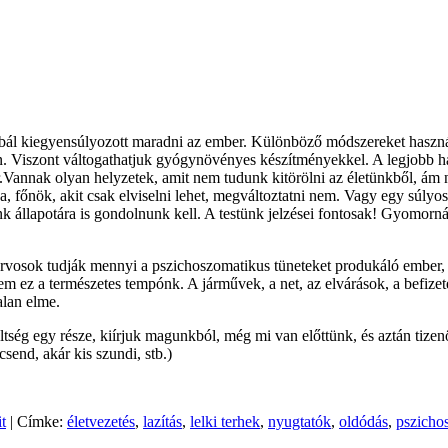
óbál kiegyensúlyozott maradni az ember. Különböző módszereket haszná
len. Viszont váltogathatjuk gyógynövényes készítményekkel. A legjobb h
annak olyan helyzetek, amit nem tudunk kitörölni az életünkből, ám n
, főnök, akit csak elviselni lehet, megváltoztatni nem. Vagy egy súlyo
unk állapotára is gondolnunk kell. A testünk jelzései fontosak! Gyomorn
vosok tudják mennyi a pszichoszomatikus tüneteket produkáló ember, a
em ez a természetes tempónk. A járművek, a net, az elvárások, a befize
alan elme.
tség egy része, kiírjuk magunkból, még mi van előttünk, és aztán tizen
csend, akár kis szundi, stb.)
t
| Címke:
életvezetés
,
lazítás
,
lelki terhek
,
nyugtatók
,
oldódás
,
pszicho