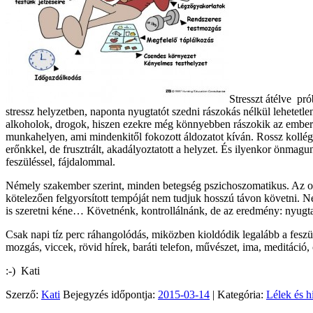
Stresszt átélve pr
stressz helyzetben, naponta nyugtatót szedni rászokás nélkül lehetet
alkoholok, drogok, hiszen ezekre még könnyebben rászokik az ember.V
munkahelyen, ami mindenkitől fokozott áldozatot kíván. Rossz kolléga
erőnkkel, de frusztrált, akadályoztatott a helyzet. És ilyenkor önmag
feszüléssel, fájdalommal.
Némely szakember szerint, minden betegség pszichoszomatikus. Az or
kötelezően felgyorsított tempóját nem tudjuk hosszú távon követni. N
is szeretni kéne… Követnénk, kontrollálnánk, de az eredmény: nyugt
Csak napi tíz perc ráhangolódás, miközben kioldódik legalább a feszül
mozgás, viccek, rövid hírek, baráti telefon, művészet, ima, meditáció, 
:-) Kati
Szerző:
Kati
Bejegyzés időpontja:
2015-03-14
| Kategória:
Lélek és hi