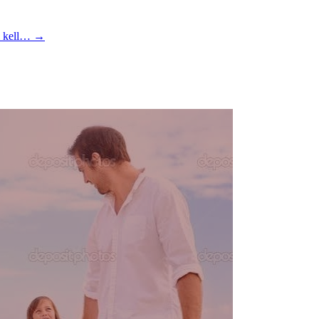
i kell…
→
sség
i