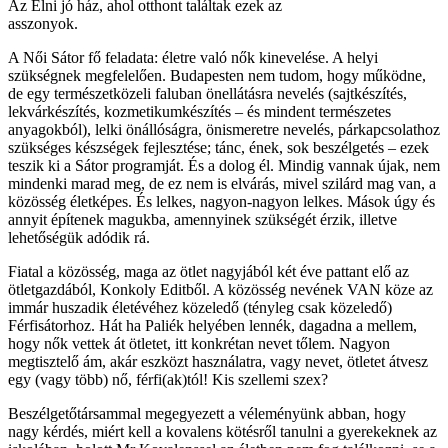
Az Élni jó ház, ahol otthont találtak ezek az
asszonyok.
A Női Sátor fő feladata: életre való nők kinevelése. A helyi
szükségnek megfelelően. Budapesten nem tudom, hogy működne,
de egy természetközeli faluban önellátásra nevelés (sajtkészítés,
lekvárkészítés, kozmetikumkészítés – és mindent természetes
anyagokból), lelki önállóságra, önismeretre nevelés, párkapcsolathoz
szükséges készségek fejlesztése; tánc, ének, sok beszélgetés – ezek
teszik ki a Sátor programját. És a dolog él. Mindig vannak újak, nem
mindenki marad meg, de ez nem is elvárás, mivel szilárd mag van, a
közösség életképes. És lelkes, nagyon-nagyon lelkes. Mások úgy és
annyit építenek magukba, amennyinek szükségét érzik, illetve
lehetőségük adódik rá.
Fiatal a közösség, maga az ötlet nagyjából két éve pattant elő az
ötletgazdából, Konkoly Editből. A közösség nevének VAN köze az
immár huszadik életévéhez közeledő (tényleg csak közeledő)
Férfisátorhoz. Hát ha Paliék helyében lennék, dagadna a mellem,
hogy nők vettek át ötletet, itt konkrétan nevet tőlem. Nagyon
megtisztelő ám, akár eszközt használatra, vagy nevet, ötletet átvesz
egy (vagy több) nő, férfi(ak)tól! Kis szellemi szex?
Beszélgetőtársammal megegyezett a véleményünk abban, hogy
nagy kérdés, miért kell a kovalens kötésről tanulni a gyerekeknek az