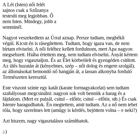
A Lét (Isten) női felét
sajnos csak a Szűzanya
testesíti meg legjobban. Ő
nem Isten. Mindegy, jobb a
semminél.
Nagyot veszekedtem az Úrral aznap. Persze tudtam, megbékít
végül. Kicsit én is rásegítettem. Tudtam, hogy igaza van, de nem
bírtam elviselni. A női feléhez kellett fordulnom, mert Apa nagyon
megsebzett. Hiába értettem meg, nem tudtam elviselni. Anyát kértem
meg, hogy vigasztaljon. És az Élet körbeölelt és gyengéden csitított.
Az ülés huzatán át (kényelmes, szép – női dolog és engem szolgál),
az állomásokat bemondó nő hangján át, a lassan alkonyba forduló
Természeten keresztül.
Este viszont szinte egy katát (karate formagyakorlat) sem tudtam
szabályosan megcsinálni: nagyon sok volt bennük a harag és a
fájdalom. (Mert ez pulzál, csitul – előtör, csitul – előtör, stb.) És csak
Istenre haragudhatok. Én megtettem, amit tudtam. Az a nő nem tehet
róla, hogy szerelmes lett (amúgy is kérdés, bejöttem volna – e neki?)
Azt hiszem, nagy vigasztalásra számíthatok.
;-)