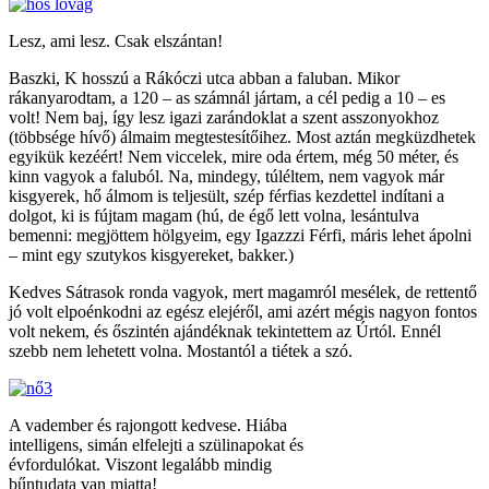
Lesz, ami lesz. Csak elszántan!
Baszki, K hosszú a Rákóczi utca abban a faluban. Mikor
rákanyarodtam, a 120 – as számnál jártam, a cél pedig a 10 – es
volt! Nem baj, így lesz igazi zarándoklat a szent asszonyokhoz
(többsége hívő) álmaim megtestesítőihez. Most aztán megküzdhetek
egyikük kezéért! Nem viccelek, mire oda értem, még 50 méter, és
kinn vagyok a faluból. Na, mindegy, túléltem, nem vagyok már
kisgyerek, hő álmom is teljesült, szép férfias kezdettel indítani a
dolgot, ki is fújtam magam (hú, de égő lett volna, lesántulva
bemenni: megjöttem hölgyeim, egy Igazzzi Férfi, máris lehet ápolni
– mint egy szutykos kisgyereket, bakker.)
Kedves Sátrasok ronda vagyok, mert magamról mesélek, de rettentő
jó volt elpoénkodni az egész elejéről, ami azért mégis nagyon fontos
volt nekem, és őszintén ajándéknak tekintettem az Úrtól. Ennél
szebb nem lehetett volna. Mostantól a tiétek a szó.
A vadember és rajongott kedvese. Hiába
intelligens, simán elfelejti a szülinapokat és
évfordulókat. Viszont legalább mindig
bűntudata van miatta!