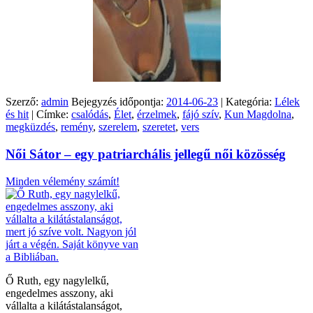
Szerző:
admin
Bejegyzés időpontja:
2014-06-23
| Kategória:
Lélek
és hit
| Címke:
csalódás
,
Élet
,
érzelmek
,
fájó szív
,
Kun Magdolna
,
megküzdés
,
remény
,
szerelem
,
szeretet
,
vers
Női Sátor – egy patriarchális jellegű női közösség
Minden vélemény számít!
Ő Ruth, egy nagylelkű,
engedelmes asszony, aki
vállalta a kilátástalanságot,