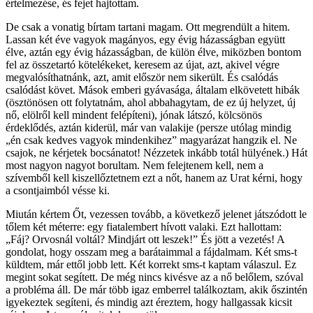
értelmezése, és fejet hajtottam.
De csak a vonatig bírtam tartani magam. Ott megrendült a hitem.
Lassan két éve vagyok magányos, egy évig házasságban együtt
élve, aztán egy évig házasságban, de külön élve, miközben bontom
fel az összetartó kötelékeket, keresem az újat, azt, akivel végre
megvalósíthatnánk, azt, amit először nem sikerült. És csalódás
csalódást követ. Mások emberi gyávasága, általam elkövetett hibák
(ösztönösen ott folytatnám, ahol abbahagytam, de ez új helyzet, új
nő, elölről kell mindent felépíteni), jónak látszó, kölcsönös
érdeklődés, aztán kiderül, már van valakije (persze utólag mindig
„én csak kedves vagyok mindenkihez” magyarázat hangzik el. Ne
csajok, ne kérjetek bocsánatot! Nézzetek inkább totál hülyének.) Hát
most nagyon nagyot borultam. Nem felejtenem kell, nem a
szívemből kell kiszellőztetnem ezt a nőt, hanem az Urat kérni, hogy
a csontjaimból vésse ki.
Miután kértem Őt, vezessen tovább, a következő jelenet játszódott le
tőlem két méterre: egy fiatalembert hívott valaki. Ezt hallottam:
„Fáj? Orvosnál voltál? Mindjárt ott leszek!” És jött a vezetés! A
gondolat, hogy osszam meg a barátaimmal a fájdalmam. Két sms-t
küldtem, már ettől jobb lett. Két korrekt sms-t kaptam válaszul. Ez
megint sokat segített. De még nincs kivésve az a nő belőlem, szóval
a probléma áll. De már több igaz emberrel találkoztam, akik őszintén
igyekeztek segíteni, és mindig azt éreztem, hogy hallgassak kicsit