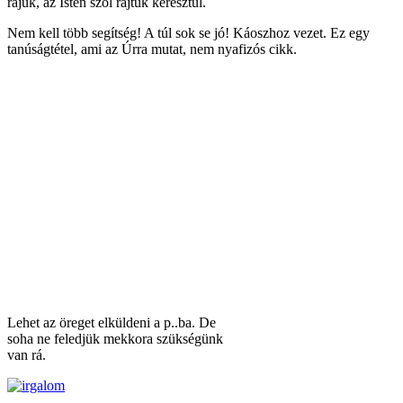
rájuk, az Isten szól rajtuk keresztül.
Nem kell több segítség! A túl sok se jó! Káoszhoz vezet. Ez egy
tanúságtétel, ami az Úrra mutat, nem nyafizós cikk.
Lehet az öreget elküldeni a p..ba. De
soha ne feledjük mekkora szükségünk
van rá.