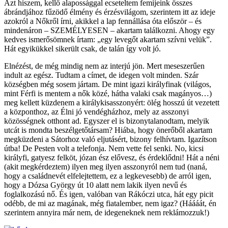
Azt hiszem, kellő alapossággal ecseteltem femijeink összes
ábrándjához fűzödő élmény és érzésvilágom, szerintem itt az ideje
azokról a Nőkről írni, akikkel a lap fennállása óta először – és
mindenáron – SZEMÉLYESEN – akartam találkozni. Ahogy egy
kedves ismerősömnek írtam: „egy levegőt akartam szívni velük”.
Hát egyikükkel sikerült csak, de talán így volt jó.
Elnézést, de még mindig nem az interjú jön. Mert meseszerűen
indult az egész. Tudtam a címet, de idegen volt minden. Szár
községben még sosem jártam. De mint igazi királyfinak (világos,
mint Férfi is mentem a nők közé, hátha valaki csak magányos…)
meg kellett küzdenem a királykisasszonyért: ölég hosszú út vezetett
a központhoz, az Élni jó vendégházhoz, mely az asszonyi
közösségnek otthont ad. Egyszer el is bizonytalanodtam, melyik
utcát is mondta beszélgetőtársam? Hiába, hogy önerőből akartam
megküzdeni a Sátorhoz való eljutásért, bizony felhívtam. Igazítson
útba! De Pesten volt a telefonja. Nem vette fel senki. No, kicsi
királyfi, gatyesz felköt, józan ész elővesz, és érdeklődni! Hát a néni
(akit megkérdeztem) ilyen meg ilyen asszonyról nem tud (naná,
hogy a családnevét elfelejtettem, ez a legkevesebb) de arról igen,
hogy a Dózsa György út 10 alatt nem lakik ilyen nevű és
foglalkozású nő. És igen, valóban van Rákóczi utca, hát egy picit
odébb, de mi az magának, még fiatalember, nem igaz? (Háááát, én
szerintem annyira már nem, de idegeneknek nem reklámozzuk!)