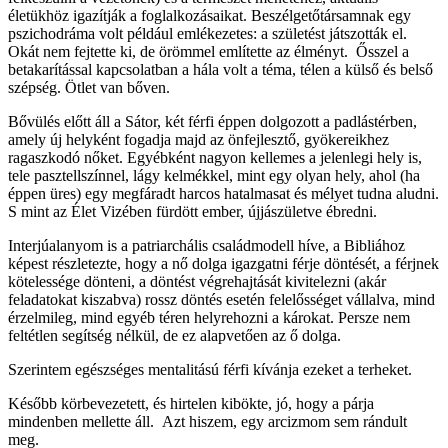
életükhöz igazítják a foglalkozásaikat. Beszélgetőtársamnak egy
pszichodráma volt például emlékezetes: a születést játszották el.
Okát nem fejtette ki, de örömmel említette az élményt. Ősszel a
betakarítással kapcsolatban a hála volt a téma, télen a külső és belső
szépség. Ötlet van bőven.
Bővülés előtt áll a Sátor, két férfi éppen dolgozott a padlástérben,
amely új helyként fogadja majd az önfejlesztő, gyökereikhez
ragaszkodó nőket. Egyébként nagyon kellemes a jelenlegi hely is,
tele pasztellszínnel, lágy kelmékkel, mint egy olyan hely, ahol (ha
éppen üres) egy megfáradt harcos hatalmasat és mélyet tudna aludni.
S mint az Élet Vizében fürdött ember, újjászületve ébredni.
Interjúalanyom is a patriarchális családmodell híve, a Bibliához
képest részletezte, hogy a nő dolga igazgatni férje döntését, a férjnek
kötelessége dönteni, a döntést végrehajtását kivitelezni (akár
feladatokat kiszabva) rossz döntés esetén felelősséget vállalva, mind
érzelmileg, mind egyéb téren helyrehozni a károkat. Persze nem
feltétlen segítség nélkül, de ez alapvetően az ő dolga.
Szerintem egészséges mentalitású férfi kívánja ezeket a terheket.
Később körbevezetett, és hirtelen kibökte, jó, hogy a párja
mindenben mellette áll. Azt hiszem, egy arcizmom sem rándult
meg.