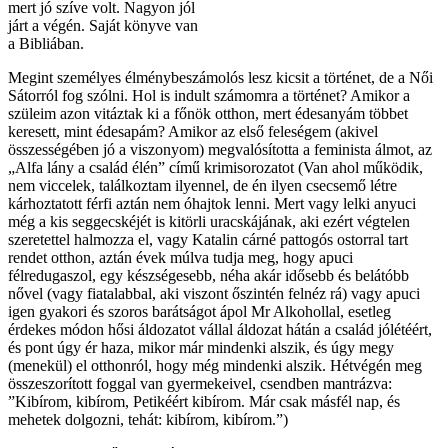
mert jó szíve volt. Nagyon jól
járt a végén. Saját könyve van
a Bibliában.
Megint személyes élménybeszámolós lesz kicsit a történet, de a Női
Sátorról fog szólni. Hol is indult számomra a történet? Amikor a
szüleim azon vitáztak ki a főnök otthon, mert édesanyám többet
keresett, mint édesapám? Amikor az első feleségem (akivel
összességében jó a viszonyom) megvalósította a feminista álmot, az
„Alfa lány a család élén” című krimisorozatot (Van ahol működik,
nem viccelek, találkoztam ilyennel, de én ilyen csecsemő létre
kárhoztatott férfi aztán nem óhajtok lenni. Mert vagy lelki anyuci
még a kis seggecskéjét is kitörli uracskájának, aki ezért végtelen
szeretettel halmozza el, vagy Katalin cárné pattogós ostorral tart
rendet otthon, aztán évek múlva tudja meg, hogy apuci
félredugaszol, egy készségesebb, néha akár idősebb és belátóbb
nővel (vagy fiatalabbal, aki viszont őszintén felnéz rá) vagy apuci
igen gyakori és szoros barátságot ápol Mr Alkohollal, esetleg
érdekes módon hősi áldozatot vállal áldozat hátán a család jólétéért,
és pont úgy ér haza, mikor már mindenki alszik, és úgy megy
(menekül) el otthonról, hogy még mindenki alszik. Hétvégén meg
összeszorított foggal van gyermekeivel, csendben mantrázva:
”Kibírom, kibírom, Petikéért kibírom. Már csak másfél nap, és
mehetek dolgozni, tehát: kibírom, kibírom.”)