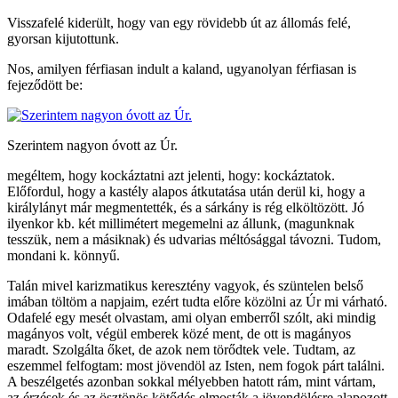
Visszafelé kiderült, hogy van egy rövidebb út az állomás felé,
gyorsan kijutottunk.
Nos, amilyen férfiasan indult a kaland, ugyanolyan férfiasan is
fejeződött be:
Szerintem nagyon óvott az Úr.
megéltem, hogy kockáztatni azt jelenti, hogy: kockáztatok.
Előfordul, hogy a kastély alapos átkutatása után derül ki, hogy a
királylányt már megmentették, és a sárkány is rég elköltözött. Jó
ilyenkor kb. két millimétert megemelni az állunk, (magunknak
tesszük, nem a másiknak) és udvarias méltósággal távozni. Tudom,
mondani k. könnyű.
Talán mivel karizmatikus keresztény vagyok, és szüntelen belső
imában töltöm a napjaim, ezért tudta előre közölni az Úr mi várható.
Odafelé egy mesét olvastam, ami olyan emberről szólt, aki mindig
magányos volt, végül emberek közé ment, de ott is magányos
maradt. Szolgálta őket, de azok nem törődtek vele. Tudtam, az
eszemmel felfogtam: most jövendöl az Isten, nem fogok párt találni.
A beszélgetés azonban sokkal mélyebben hatott rám, mint vártam,
az érzések és az ösztönös kötődés elmosták a jövendölésre alapozott