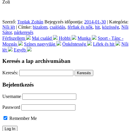
Zoli
Szerző:
Toplak Zoltán
Bejegyzés időpontja:
2014-01-30
| Kategória:
Női lét
| Címke:
bizalom
,
csalódás
,
férfiak és nők
,
hit
,
közösség
,
Női
Sátor
,
párkeresés
Férfiszellem
Mai család
Hobbi
Munka
Sport - Tánc -
Mozgás
Színes nagyvilág
Önkéntesség
Lélek és hit
Női
lét
Egyéb
Keresés a lap archivumában
Keresés:
Bejelentkezés
Username
Password
Remember Me