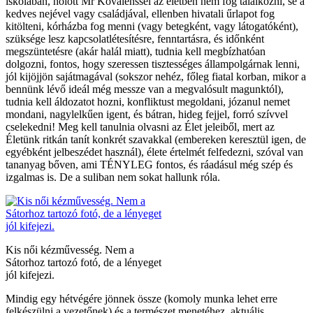
iskolában, holott Mr Kovalenssel az életben nem fog találkozni, se a
kedves nejével vagy családjával, ellenben hivatali űrlapot fog
kitölteni, kórházba fog menni (vagy betegként, vagy látogatóként),
szüksége lesz kapcsolatlétesítésre, fenntartásra, és időnként
megszüntetésre (akár halál miatt), tudnia kell megbízhatóan
dolgozni, fontos, hogy szeressen tisztességes állampolgárnak lenni,
jól kijöjjön sajátmagával (sokszor nehéz, főleg fiatal korban, mikor a
bennünk lévő ideál még messze van a megvalósult magunktól),
tudnia kell áldozatot hozni, konfliktust megoldani, józanul nemet
mondani, nagylelkűen igent, és bátran, hideg fejjel, forró szívvel
cselekedni! Meg kell tanulnia olvasni az Élet jeleiből, mert az
Életünk ritkán tanít konkrét szavakkal (embereken keresztül igen, de
egyébként jelbeszédet használ), élete értelmét felfedezni, szóval van
tananyag bőven, ami TÉNYLEG fontos, és ráadásul még szép és
izgalmas is. De a suliban nem sokat hallunk róla.
Kis női kézművesség. Nem a
Sátorhoz tartozó fotó, de a lényeget
jól kifejezi.
Mindig egy hétvégére jönnek össze (komoly munka lehet erre
felkészülni a vezetőnek) és a természet menetéhez, aktuális