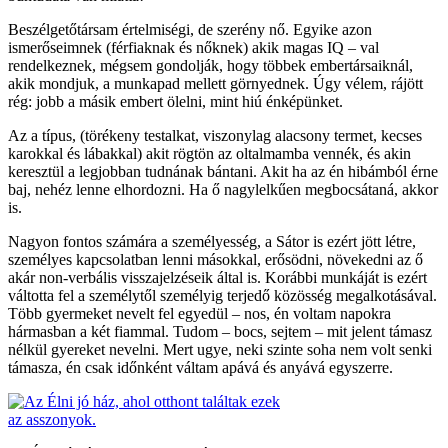
Beszélgetőtársam értelmiségi, de szerény nő. Egyike azon
ismerőseimnek (férfiaknak és nőknek) akik magas IQ – val
rendelkeznek, mégsem gondolják, hogy többek embertársaiknál,
akik mondjuk, a munkapad mellett görnyednek. Úgy vélem, rájött
rég: jobb a másik embert ölelni, mint hiú énképünket.
Az a típus, (törékeny testalkat, viszonylag alacsony termet, kecses
karokkal és lábakkal) akit rögtön az oltalmamba vennék, és akin
keresztül a legjobban tudnának bántani. Akit ha az én hibámból érne
baj, nehéz lenne elhordozni. Ha ő nagylelkűen megbocsátaná, akkor
is.
Nagyon fontos számára a személyesség, a Sátor is ezért jött létre,
személyes kapcsolatban lenni másokkal, erősödni, növekedni az ő
akár non-verbális visszajelzéseik által is. Korábbi munkáját is ezért
váltotta fel a személytől személyig terjedő közösség megalkotásával.
Több gyermeket nevelt fel egyedül – nos, én voltam napokra
hármasban a két fiammal. Tudom – bocs, sejtem – mit jelent támasz
nélkül gyereket nevelni. Mert ugye, neki szinte soha nem volt senki
támasza, én csak időnként váltam apává és anyává egyszerre.