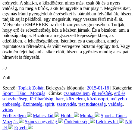
erényeit. A shiai-n, a küzdőtéren nincs más, csak ők és a nyers
valóság, no meg a bírók, akik felügyelik a fair play-t. Megértésüket,
egymás iránti gyengédebb érzéseiket is bátrabban felvállalják, hiszen
tudják saját példából, egy megsérült, vagy vesztes férfi mit él át.
Mélyebben EMBEREK az élet bizonyos szegmensében. Tudják,
hogy erő és sebezhetőség kéz a kézben járnak. És a bizalom, ami a
bátorság alapja. Bizalom a megszerzett képességeikben, az
edzőikben, a lehetőségeikben, Istenben és a csapatban, amely
tapintatosan félrenézni, és vállt veregetve biztatni éppúgy tud. Vagy
őszintén fejet hajtani a siker előtt, hiszen a győztes mindig a csapat
hírnevét is fényesíti.
;-)
Zoli
Szerző:
Toplak Zoltán
Bejegyzés időpontja:
2015-01-16
| Kategória:
Sport - Tánc - Mozgás
| Címke:
csapatszellem
,
én erősítés
,
erő és
sebezhetőség
,
férfibarátság
,
harc
,
küzdelem
,
küzdősoprt
,
mélyebb
emberség
,
őszinteség
,
spirit
,
szenvedés
,
test tudatosság
,
valóság
,
virtus
Férfiszellem
Mai család
Hobbi
Munka
Sport - Tánc -
Mozgás
Színes nagyvilág
Önkéntesség
Lélek és hit
Női
lét
Egyéb