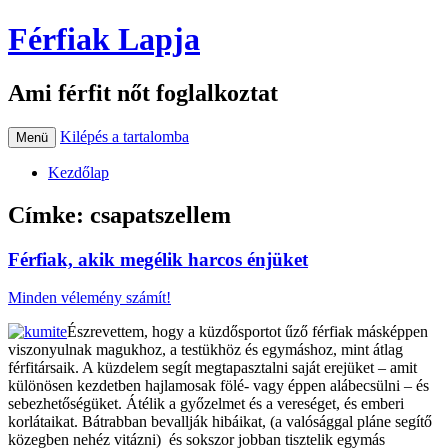
Férfiak Lapja
Ami férfit nőt foglalkoztat
Kilépés a tartalomba
Menü
Kezdőlap
Címke:
csapatszellem
Férfiak, akik megélik harcos énjüket
Minden vélemény számít!
Észrevettem, hogy a küzdősportot űző férfiak másképpen
viszonyulnak magukhoz, a testükhöz és egymáshoz, mint átlag
férfitársaik. A küzdelem segít megtapasztalni saját erejüket – amit
különösen kezdetben hajlamosak fölé- vagy éppen alábecsülni – és
sebezhetőségüket. Átélik a győzelmet és a vereséget, és emberi
korlátaikat. Bátrabban bevallják hibáikat, (a valósággal pláne segítő
közegben nehéz vitázni) és sokszor jobban tisztelik egymás