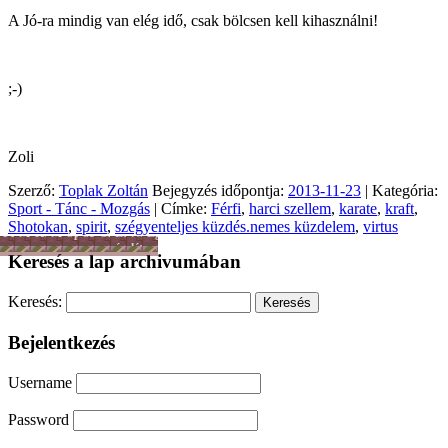
A Jó-ra mindig van elég idő, csak bölcsen kell kihasználni!
;-)
Zoli
Szerző:
Toplak Zoltán
Bejegyzés időpontja:
2013-11-23
| Kategória:
Sport - Tánc - Mozgás
| Címke:
Férfi
,
harci szellem
,
karate
,
kraft
,
Shotokan
,
spirit
,
szégyenteljes küzdés.nemes küzdelem
,
virtus
Férfiszellem
Mai
Hobbi
Munka
Sport
Színes
Önkéntesség
Lélek
Női
Egyéb
család
-
nagyvilág
és
lét
Keresés a lap archivumában
Tánc
hit
-
Mozgás
Keresés:
Bejelentkezés
Username
Password