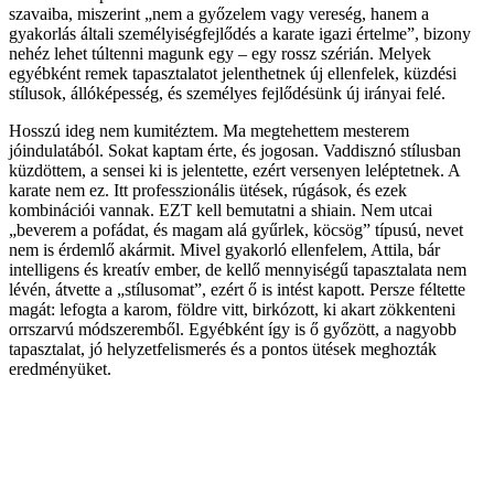
szavaiba, miszerint „nem a győzelem vagy vereség, hanem a
gyakorlás általi személyiségfejlődés a karate igazi értelme”, bizony
nehéz lehet túltenni magunk egy – egy rossz szérián. Melyek
egyébként remek tapasztalatot jelenthetnek új ellenfelek, küzdési
stílusok, állóképesség, és személyes fejlődésünk új irányai felé.
Hosszú ideg nem kumitéztem. Ma megtehettem mesterem
jóindulatából. Sokat kaptam érte, és jogosan. Vaddisznó stílusban
küzdöttem, a sensei ki is jelentette, ezért versenyen leléptetnek. A
karate nem ez. Itt professzionális ütések, rúgások, és ezek
kombinációi vannak. EZT kell bemutatni a shiain. Nem utcai
„beverem a pofádat, és magam alá gyűrlek, köcsög” típusú, nevet
nem is érdemlő akármit. Mivel gyakorló ellenfelem, Attila, bár
intelligens és kreatív ember, de kellő mennyiségű tapasztalata nem
lévén, átvette a „stílusomat”, ezért ő is intést kapott. Persze féltette
magát: lefogta a karom, földre vitt, birkózott, ki akart zökkenteni
orrszarvú módszeremből. Egyébként így is ő győzött, a nagyobb
tapasztalat, jó helyzetfelismerés és a pontos ütések meghozták
eredményüket.