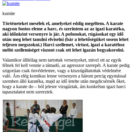
kumite
Történeteket mesélek el, amelyeket eddig megéltem. A karate
nagyon fontos eleme a harc, és szerintem az az igazi karatéka,
aki időnként versenyre is jár. A pofonokat, rúgásokat egy idő
után meg lehet tanulni elviselni (bár a lehetőségüket sosem lehet
teljesen megszokni.) Harci szellemet, virtust, igazi a karatéhoz
méltó szellemiséget viszont csak ott lehet igazán begyakorolni.
Valamikor állítólag nem tartottak versenyeket, mivel ott az egyik
félnek fel kell vennie a támadó, az agresszor szerepét. A karate pedig
szigorúan csak önvédelemre, vagy a kiszolgáltatottak védelmére
való. Ám elég komikus lenne versenyen a három percig egymással
szemben álló karatéka, majd az idő letelte után megdicsérnék őket,
hogy a karate do – ból jelesre vizsgáztak, ám konkrétan igazi harci
tapasztalatot nem szereztek.