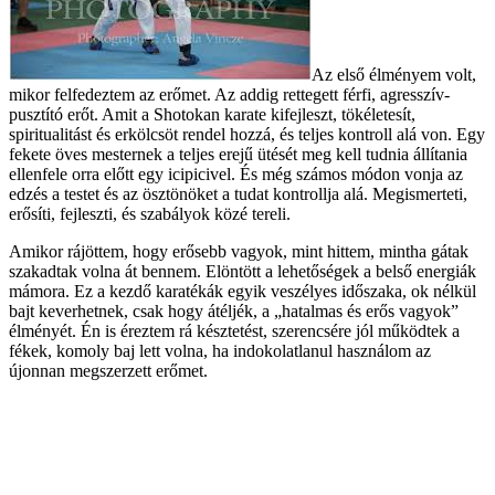
Az első élményem volt,
mikor felfedeztem az erőmet. Az addig rettegett férfi, agresszív-
pusztító erőt. Amit a Shotokan karate kifejleszt, tökéletesít,
spiritualitást és erkölcsöt rendel hozzá, és teljes kontroll alá von. Egy
fekete öves mesternek a teljes erejű ütését meg kell tudnia állítania
ellenfele orra előtt egy icipicivel. És még számos módon vonja az
edzés a testet és az ösztönöket a tudat kontrollja alá. Megismerteti,
erősíti, fejleszti, és szabályok közé tereli.
Amikor rájöttem, hogy erősebb vagyok, mint hittem, mintha gátak
szakadtak volna át bennem. Elöntött a lehetőségek a belső energiák
mámora. Ez a kezdő karatékák egyik veszélyes időszaka, ok nélkül
bajt keverhetnek, csak hogy átéljék, a „hatalmas és erős vagyok”
élményét. Én is éreztem rá késztetést, szerencsére jól működtek a
fékek, komoly baj lett volna, ha indokolatlanul használom az
újonnan megszerzett erőmet.