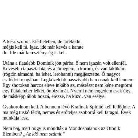
A kész szobor. Elérhetetlen, de törekedni
mégis kell rá. Igaz, ide már kevés a karate
do. Ide már kereszténység is kell.
Utána a fiatalabb Dominik jött párba, ő nem igazán volt ellenfél.
Kevesebb tapasztalata, és a tömegem, a korom, és vad taktikám
(rögtön támadni, ha lehet, lerohanni) megijesztette. Ő nagyot
csalódott magában. Legközelebb passzívabb harcosnak kell lennem.
Egy shotokan harcos eleve inkább az, másrészt nem kéne megtörni
egy fiatalember lelkét, önbizalmát. Nyerni nem engedem csak úgy,
de másképp állok hozzá, érezze, ha küzd, van esélye.
Gyakorolnom kell. A bennem lévő Kraftnak Spiritté kell fejlődnie. A
ma még tuskó férfit, nemes és erőteljes szoborrá kell faragni. Évek
munkája lesz.
Nem baj, mert hogy is mondták a Mondoshalanok az Ötödik
Elemben?
„Az idő nem számít.”