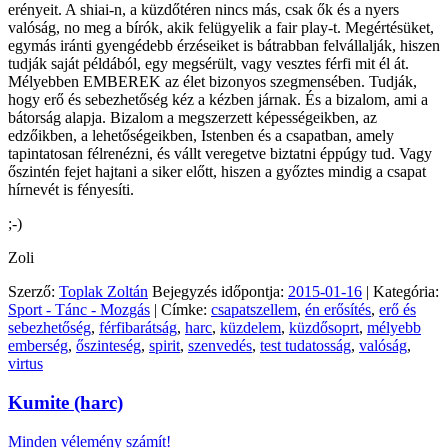
erényeit. A shiai-n, a küzdőtéren nincs más, csak ők és a nyers
valóság, no meg a bírók, akik felügyelik a fair play-t. Megértésüket,
egymás iránti gyengédebb érzéseiket is bátrabban felvállalják, hiszen
tudják saját példából, egy megsérült, vagy vesztes férfi mit él át.
Mélyebben EMBEREK az élet bizonyos szegmensében. Tudják,
hogy erő és sebezhetőség kéz a kézben járnak. És a bizalom, ami a
bátorság alapja. Bizalom a megszerzett képességeikben, az
edzőikben, a lehetőségeikben, Istenben és a csapatban, amely
tapintatosan félrenézni, és vállt veregetve biztatni éppúgy tud. Vagy
őszintén fejet hajtani a siker előtt, hiszen a győztes mindig a csapat
hírnevét is fényesíti.
;-)
Zoli
Szerző:
Toplak Zoltán
Bejegyzés időpontja:
2015-01-16
| Kategória:
Sport - Tánc - Mozgás
| Címke:
csapatszellem
,
én erősítés
,
erő és
sebezhetőség
,
férfibarátság
,
harc
,
küzdelem
,
küzdősoprt
,
mélyebb
emberség
,
őszinteség
,
spirit
,
szenvedés
,
test tudatosság
,
valóság
,
virtus
Kumite (harc)
Minden vélemény számít!