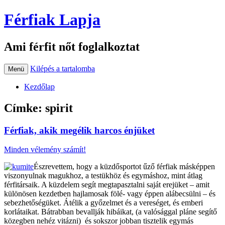
Férfiak Lapja
Ami férfit nőt foglalkoztat
Kilépés a tartalomba
Menü
Kezdőlap
Címke:
spirit
Férfiak, akik megélik harcos énjüket
Minden vélemény számít!
Észrevettem, hogy a küzdősportot űző férfiak másképpen
viszonyulnak magukhoz, a testükhöz és egymáshoz, mint átlag
férfitársaik. A küzdelem segít megtapasztalni saját erejüket – amit
különösen kezdetben hajlamosak fölé- vagy éppen alábecsülni – és
sebezhetőségüket. Átélik a győzelmet és a vereséget, és emberi
korlátaikat. Bátrabban bevallják hibáikat, (a valósággal pláne segítő
közegben nehéz vitázni) és sokszor jobban tisztelik egymás