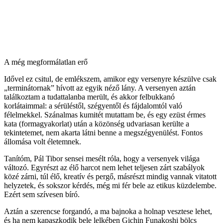
A még megformálatlan erő
Idővel ez csitul, de emlékszem, amikor egy versenyre készülve csak
„terminátornak” hívott az egyik néző lány. A versenyen aztán
találkoztam a tudattalanba merült, és akkor felbukkanó
korlátaimmal: a sérüléstől, szégyentől és fájdalomtól való
félelmekkel. Szánalmas kumitét mutattam be, és egy ezüst érmes
kata (formagyakorlat) után a közönség udvariasan kerülte a
tekintetemet, nem akarta látni benne a megszégyenülést. Fontos
állomása volt életemnek.
Tanítóm, Pál Tibor sensei mesélt róla, hogy a versenyek világa
változó. Egyrészt az élő harcot nem lehet teljesen zárt szabályok
közé zárni, túl élő, kreatív és pergő, másrészt mindig vannak vitatott
helyzetek, és sokszor kérdés, még mi fér bele az etikus küzdelembe.
Ezért sem szívesen bíró.
Aztán a szerencse forgandó, a ma bajnoka a holnap vesztese lehet,
és ha nem kapaszkodik bele lelkében Gichin Funakoshi bölcs