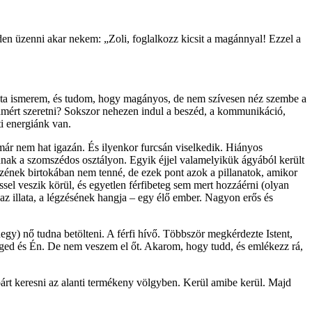
den üzenni akar nekem: „Zoli, foglalkozz kicsit a magánnyal! Ezzel a
bóta ismerem, és tudom, hogy magányos, de nem szívesen néz szembe a
amért szeretni? Sokszor nehezen indul a beszéd, a kommunikáció,
i energiánk van.
ár nem hat igazán. És ilyenkor furcsán viselkedik. Hiányos
vannak a szomszédos osztályon. Egyik éjjel valamelyikük ágyából került
eszének birtokában nem tenné, de ezek pont azok a pillanatok, amikor
sel veszik körül, és egyetlen férfibeteg sem mert hozzáérni (olyan
, az illata, a légzésének hangja – egy élő ember. Nagyon erős és
egy) nő tudna betölteni. A férfi hívő. Többször megkérdezte Istent,
séged és Én. De nem veszem el őt. Akarom, hogy tudd, és emlékezz rá,
párt keresni az alanti termékeny völgyben. Kerül amibe kerül. Majd