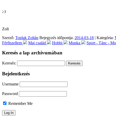
;-)
Zoli
Szerző:
Toplak Zoltán
Bejegyzés időpontja:
2014-03-18
| Kategória:
Férfiszellem
Mai család
Hobbi
Munka
Sport - Tánc - M
Keresés a lap archivumában
Keresés:
Bejelentkezés
Username
Password
Remember Me