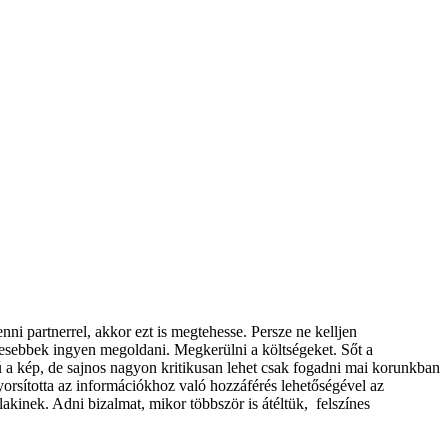
ni partnerrel, akkor ezt is megtehesse. Persze ne kelljen
ügyesebbek ingyen megoldani. Megkerülni a költségeket. Sőt a
ú a kép, de sajnos nagyon kritikusan lehet csak fogadni mai korunkban
yorsította az információkhoz való hozzáférés lehetőségével az
lakinek. Adni bizalmat, mikor többször is átéltük, felszínes