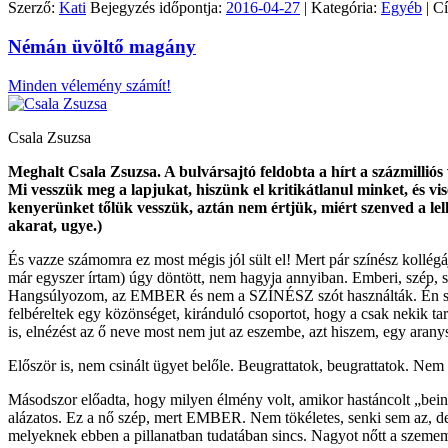
Szerző:
Kati
Bejegyzés időpontja:
2016-04-27
| Kategória:
Egyéb
| C
Némán üvöltő magány
Minden vélemény számít!
Csala Zsuzsa
Meghalt Csala Zsuzsa. A bulvársajtó feldobta a hírt a százmilliós 
Mi vesszük meg a lapjukat, hiszünk el kritikátlanul minket, és v
kenyerünket tőlük vesszük, aztán nem értjük, miért szenved a l
akarat, ugye.)
És vazze számomra ez most mégis jól sült el! Mert pár színész kollég
már egyszer írtam) úgy döntött, nem hagyja annyiban. Emberi, szép, s
Hangsúlyozom, az EMBER és nem a SZÍNÉSZ szót használták. Én szem
felbéreltek egy közönséget, kiránduló csoportot, hogy a csak nekik tar
is, elnézést az ő neve most nem jut az eszembe, azt hiszem, egy aranys
Először is, nem csinált ügyet belőle. Beugrattatok, beugrattatok. Nem
Másodszor előadta, hogy milyen élmény volt, amikor hastáncolt „bein
alázatos. Ez a nő szép, mert EMBER. Nem tökéletes, senki sem az, de l
melyeknek ebben a pillanatban tudatában sincs. Nagyot nőtt a szememb