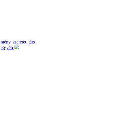
emény
,
szeretet
,
társ
Egyéb