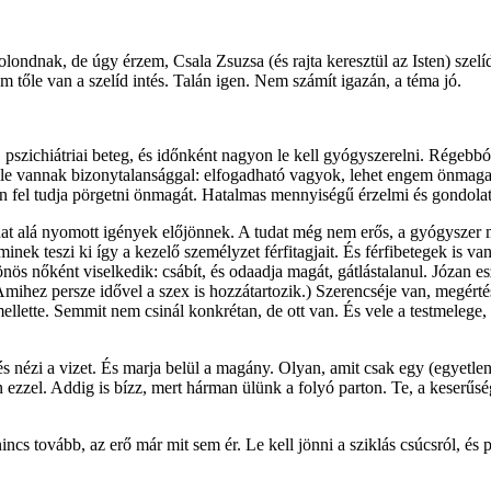
ondnak, de úgy érzem, Csala Zsuzsa (és rajta keresztül az Isten) szelí
 tőle van a szelíd intés. Talán igen. Nem számít igazán, a téma jó.
pszichiátriai beteg, és időnként nagyon le kell gyógyszerelni. Régeb
tele vannak bizonytalansággal: elfogadható vagyok, lehet engem önmag
n fel tudja pörgetni önmagát. Hatalmas mennyiségű érzelmi és gondolat
at alá nyomott igények előjönnek. A tudat még nem erős, a gyógyszer m
minek teszi ki így a kezelő személyzet férfitagjait. És férfibetegek is 
tönös nőként viselkedik: csábít, és odaadja magát, gátlástalanul. Józan 
mihez persze idővel a szex is hozzátartozik.) Szerencséje van, megértés
 mellette. Semmit nem csinál konkrétan, de ott van. És vele a testmelege
s nézi a vizet. És marja belül a magány. Olyan, amit csak egy (egyetlen
 ezzel. Addig is bízz, mert hárman ülünk a folyó parton. Te, a keserű
cs tovább, az erő már mit sem ér. Le kell jönni a sziklás csúcsról, és 