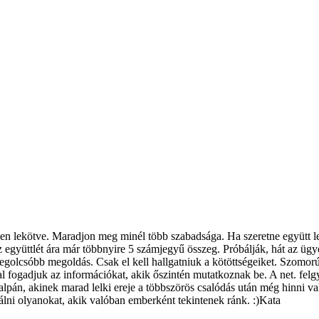
en lekötve. Maradjon meg minél több szabadsága. Ha szeretne együtt len
r. Az együttlét ára már többnyire 5 számjegyű összeg. Próbálják, hát az 
 legolcsóbb megoldás. Csak el kell hallgatniuk a kötöttségeiket. Szomor
sal fogadjuk az információkat, akik őszintén mutatkoznak be. A net. felg
alpán, akinek marad lelki ereje a többszörös csalódás után még hinni va
alálni olyanokat, akik valóban emberként tekintenek ránk. :)Kata