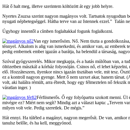
Hát ő halt meg, illetve szerintem költözött át egy jobb helyre.
Nyertes Zsuzsa szerint nagyon magányos volt. Tartsatok nyugodtan bol
nyugati népbetegséggel. Hátha terve van az Istennek ezzel.” Talán nem
Úgyhogy innentől a címben foglaltakkal fogunk foglalkozni.
Van egy ismerősöm. Nő. Nem tiszta a gondolkozása, 
ténnyel. Alkalom is alig van ismerkedni, és amikor van, az emberek 
pedig embernek ember igazán a barátja, ha belendül a társaság, nagyo
Szóval gyógyszerelés. Mikor megkapja, és a hatás múlóban van, a tud
öltözetben mászkál a kórház folyosóján. Csinos nő, el lehet képzelni, 
elő. Hozzáteszem, ilyenkor nincs igazán tisztában vele, mit tesz. Ösz
ez a kontroll nagyon gyenge. Mert ő nem szexet akar, hanem társat. (A
volt, aki halálra rémült, arra ébredt, hogy egy félmeztelen nő fekszik
váratlan inger. )
Férfiismerős. Ő egy folyópartra szokott menni. Ül é
mivégre ez? Miért nem segít? Mindig azt a választ kapta: „Tervem van
milyen volt vele. Pedig szeretlek. De mégis.”
Hát ennyi. Ha túléled a magányt, nagyon megerősít. De van, amikor nin
tanulsz belőle, és ha kell, meggyónod.