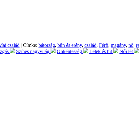
Mai család
| Címke:
bátorság
,
bűn és erény
,
család
,
Férfi
,
magány
,
nő
,
r
ozgás
Színes nagyvilág
Önkéntesség
Lélek és hit
Női lét