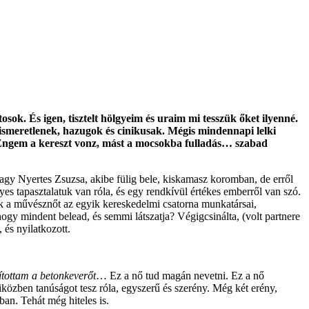
osok. És igen, tisztelt hölgyeim és uraim mi tesszük őket ilyenné.
kiismeretlenek, hazugok és cinikusak. Mégis mindennapi lelki
. Engem a kereszt vonz, mást a mocsokba fulladás… szabad
agy Nyertes Zsuzsa, akibe fülig bele, kiskamasz koromban, de erről
es tapasztalatuk van róla, és egy rendkívül értékes emberről van szó.
a művésznőt az egyik kereskedelmi csatorna munkatársai,
hogy mindent belead, és semmi látszatja? Végigcsinálta, (volt partnere
 és nyilatkozott.
ítottam a betonkeverőt
… Ez a nő tud magán nevetni. Ez a nő
iközben tanúságot tesz róla, egyszerű és szerény. Még két erény,
an. Tehát még hiteles is.