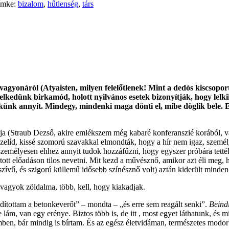
ímke:
bizalom
,
hűtlenség
,
társ
vagyonáról (Atyaisten, milyen felelőtlenek! Mint a dedós kiscsoport
iselkedünk birkamód, holott nyilvános esetek bizonyítják, hogy lel
elkünk annyit. Mindegy, mindenki maga dönti el, mibe döglik bele
ája (Straub Dezső, akire emlékszem még kabaré konferanszié korából, v
zelíd, kissé szomorú szavakkal elmondták, hogy a hír nem igaz, személy
élyesen ehhez annyit tudok hozzáfűzni, hogy egyszer próbára tették 
tott előadáson tilos nevetni. Mit kezd a művésznő, amikor azt éli meg, 
zívű, és szigorú küllemű idősebb színésznő volt) aztán kiderült minden,
 vagyok zöldalma, több, kell, hogy kiakadjak.
dítottam a betonkeverőt” – mondta – „és erre sem reagált senki”.
Beind
ám, van egy erénye. Biztos több is, de itt , most egyet láthatunk, és m
en, bár mindig is bírtam. És az egész életvidáman, természetes modorb