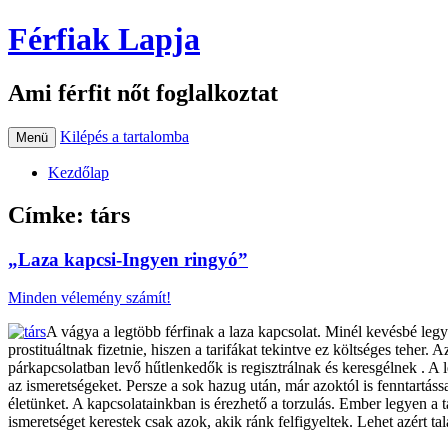
Férfiak Lapja
Ami férfit nőt foglalkoztat
Kilépés a tartalomba
Menü
Kezdőlap
Címke:
társ
„Laza kapcsi-Ingyen ringyó”
Minden vélemény számít!
A vágya a legtöbb férfinak a laza kapcsolat. Minél kevésbé legy
prostituáltnak fizetnie, hiszen a tarifákat tekintve ez költséges tehe
párkapcsolatban levő hűtlenkedők is regisztrálnak és keresgélnek . A
az ismeretségeket. Persze a sok hazug után, már azoktól is fenntartás
életünket. A kapcsolatainkban is érezhető a torzulás. Ember legyen a t
ismeretséget kerestek csak azok, akik ránk felfigyeltek. Lehet azért t