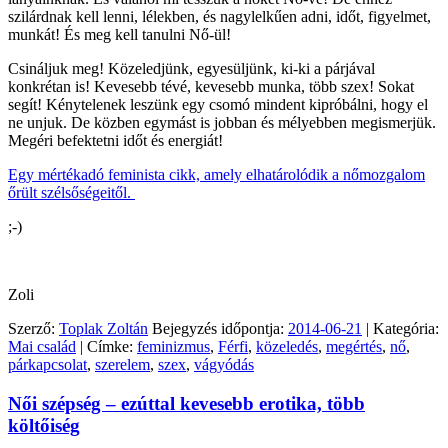
szilárdnak kell lenni, lélekben, és nagylelkűen adni, időt, figyelmet,
munkát! És meg kell tanulni Nő-ül!
Csináljuk meg! Közeledjünk, egyesüljünk, ki-ki a párjával
konkrétan is! Kevesebb tévé, kevesebb munka, több szex! Sokat
segít! Kénytelenek leszünk egy csomó mindent kipróbálni, hogy el
ne unjuk. De közben egymást is jobban és mélyebben megismerjük.
Megéri befektetni időt és energiát!
Egy mértékadó feminista cikk, amely elhatárolódik a nőmozgalom
őrült szélsőségeitől.
;-)
Zoli
Szerző:
Toplak Zoltán
Bejegyzés időpontja:
2014-06-21
| Kategória:
Mai család
| Címke:
feminizmus
,
Férfi
,
közeledés
,
megértés
,
nő
,
párkapcsolat
,
szerelem
,
szex
,
vágyódás
Női szépség – ezúttal kevesebb erotika, több
költőiség