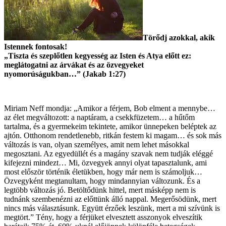
Törődj azokkal, akik
Istennek fontosak!
„Tiszta és szeplőtlen kegyesség az Isten és Atya előtt ez:
meglátogatni az árvákat és az özvegyeket
nyomorúságukban…” (Jakab 1:27)
Miriam Neff mondja: „Amikor a férjem, Bob elment a mennybe…
az élet megváltozott: a naptáram, a csekkfüzetem… a hűtőm
tartalma, és a gyermekeim tekintete, amikor ünnepeken beléptek az
ajtón. Otthonom rendetlenebb, ritkán festem ki magam… és sok más
változás is van, olyan személyes, amit nem lehet másokkal
megosztani. Az egyedüllét és a magány szavak nem tudják eléggé
kifejezni mindezt… Mi, özvegyek annyi olyat tapasztalunk, ami
most először történik életükben, hogy már nem is számoljuk…
Özvegyként megtanultam, hogy mindannyian változunk. És a
legtöbb változás jó. Betöltődünk hittel, mert másképp nem is
tudnánk szembenézni az előttünk álló nappal. Megerősödünk, mert
nincs más választásunk. Együtt érzőek leszünk, mert a mi szívünk is
megtört.” Tény, hogy a férjüket elvesztett asszonyok elveszítik