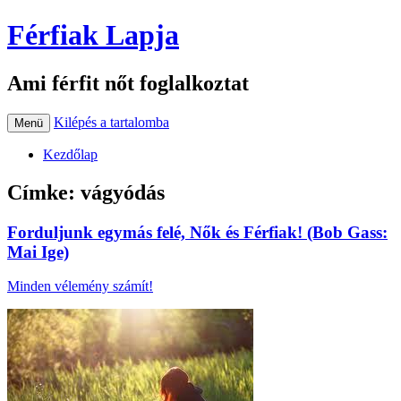
Férfiak Lapja
Ami férfit nőt foglalkoztat
Kilépés a tartalomba
Menü
Kezdőlap
Címke:
vágyódás
Forduljunk egymás felé, Nők és Férfiak! (Bob Gass:
Mai Ige)
Minden vélemény számít!