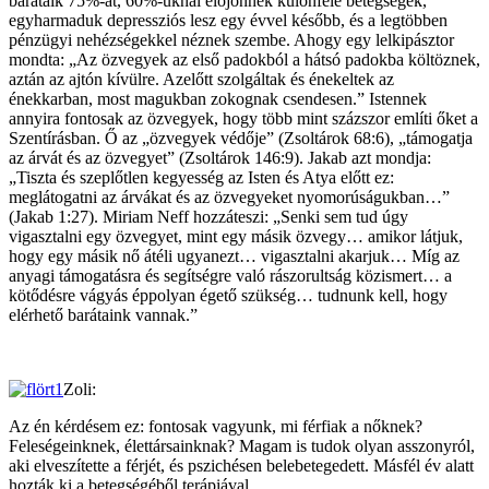
barátaik 75%-át, 60%-uknál előjönnek különféle betegségek,
egyharmaduk depressziós lesz egy évvel később, és a legtöbben
pénzügyi nehézségekkel néznek szembe. Ahogy egy lelkipásztor
mondta: „Az özvegyek az első padokból a hátsó padokba költöznek,
aztán az ajtón kívülre. Azelőtt szolgáltak és énekeltek az
énekkarban, most magukban zokognak csendesen.” Istennek
annyira fontosak az özvegyek, hogy több mint százszor említi őket a
Szentírásban. Ő az „özvegyek védője” (Zsoltárok 68:6), „támogatja
az árvát és az özvegyet” (Zsoltárok 146:9). Jakab azt mondja:
„Tiszta és szeplőtlen kegyesség az Isten és Atya előtt ez:
meglátogatni az árvákat és az özvegyeket nyomorúságukban…”
(Jakab 1:27). Miriam Neff hozzáteszi: „Senki sem tud úgy
vigasztalni egy özvegyet, mint egy másik özvegy… amikor látjuk,
hogy egy másik nő átéli ugyanezt… vigasztalni akarjuk… Míg az
anyagi támogatásra és segítségre való rászorultság közismert… a
kötődésre vágyás éppolyan égető szükség… tudnunk kell, hogy
elérhető barátaink vannak.”
Zoli:
Az én kérdésem ez: fontosak vagyunk, mi férfiak a nőknek?
Feleségeinknek, élettársainknak? Magam is tudok olyan asszonyról,
aki elveszítette a férjét, és pszichésen belebetegedett. Másfél év alatt
hozták ki a betegségéből terápiával.