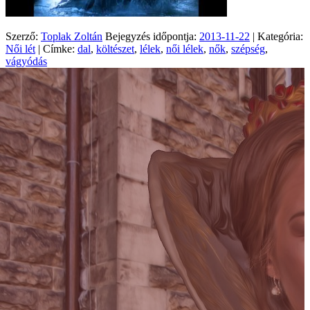
Szerző:
Toplak Zoltán
Bejegyzés időpontja:
2013-11-22
| Kategória:
Női lét
| Címke:
dal
,
költészet
,
lélek
,
női lélek
,
nők
,
szépség
,
vágyódás