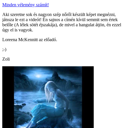
Minden vélemény számít!
Aki szeretne sok és nagyon szép nőről készült képet megnézni,
játssza le ezt a videót! Én sajnos a címén kívül semmit sem értek
belőle (A lélek sötét éjszakája), de mivel a hangulat átjön, én ezzel
úgy el is vagyok.
Loreena McKennitt az előadó.
;-)
Zoli