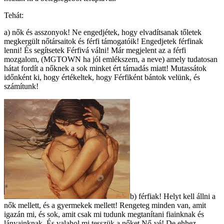
Tehát:
a) nők és asszonyok! Ne engedjétek, hogy elvadítsanak tőletek
megkergült nőtársaitok és férfi támogatóik! Engedjetek férfinak
lenni! És segítsetek Férfivá válni! Már megjelent az a férfi
mozgalom, (MGTOWN ha jól emlékszem, a neve) amely tudatosan
hátat fordít a nőknek a sok minket ért támadás miatt! Mutassátok
időnként ki, hogy értékeltek, hogy Férfiként bántok velünk, és
számítunk!
b) férfiak! Helyt kell állni a
nők mellett, és a gyermekek mellett! Rengeteg minden van, amit
igazán mi, és sok, amit csak mi tudunk megtanítani fiainknak és
lányainknak. És valahol mi tesszük a nőket Nő-vé! De ehhez