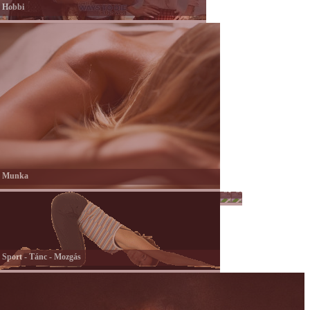
Hobbi
Munka
Színes
Önkéntesség
nagyvilág
Sport - Tánc - Mozgás