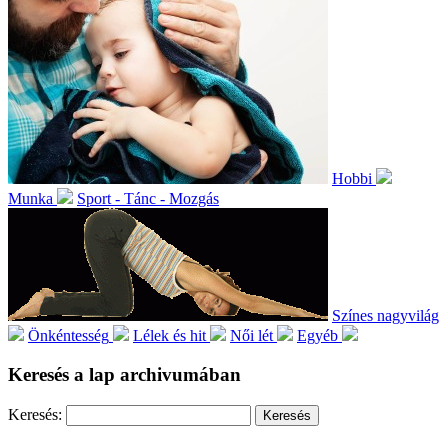
Hobbi
Munka
Sport - Tánc - Mozgás
Színes nagyvilág
Önkéntesség
Lélek és hit
Női lét
Egyéb
Keresés a lap archivumában
Keresés: