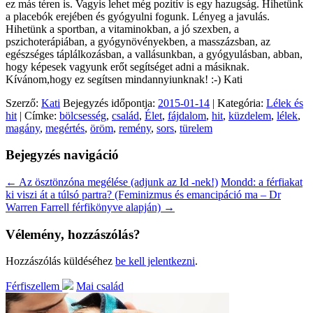
ez más téren is. Vagyis lehet még pozitív is egy hazugság. Hihetünk
a placebók erejében és gyógyulni fogunk. Lényeg a javulás.
Hihetünk a sportban, a vitaminokban, a jó szexben, a
pszichoterápiában, a gyógynövényekben, a masszázsban, az
egészséges táplálkozásban, a vallásunkban, a gyógyulásban, abban,
hogy képesek vagyunk erőt segítséget adni a másiknak.
Kívánom,hogy ez segítsen mindannyiunknak! :-) Kati
Szerző:
Kati
Bejegyzés időpontja:
2015-01-14
| Kategória:
Lélek és
hit
| Címke:
bölcsesség
,
család
,
Élet
,
fájdalom
,
hit
,
küzdelem
,
lélek
,
magány
,
megértés
,
öröm
,
remény
,
sors
,
türelem
Bejegyzés navigáció
←
Az ösztönzóna megélése (adjunk az Id -nek!)
Mondd: a férfiakat
ki viszi át a túlsó partra? (Feminizmus és emancipáció ma – Dr
Warren Farrell férfikönyve alapján)
→
Vélemény, hozzászólás?
Hozzászólás küldéséhez
be kell jelentkezni
.
Férfiszellem
Mai család