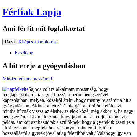
Férfiak Lapja
Ami férfit nőt foglalkoztat
Kilépés a tartalomba
Menü
Kezdőlap
A hit ereje a gyógyulásban
Minden vélemény számít!
Sajnos volt rá alkalmam mostanság, hogy
megtapasztaljam, az egyik hozzátartozóm betegségével
kapcsolatban, mélyen, közelről átélni, hogy mennyire számít a hit a
gyógyulásban. Akinek a létezését akarják a körülötte élők, azt
mintha húznák vissza az életbe, az élők közé, még akkor is, ha nagy
betegség érte. Elvárják szinte, hogy javuljon. /Ismerjük talán azt a
példát, amikor azt hazudták a szülőknek, hogy a gyerekük zseni és a
kicsihez ennek megfelelően viszonyult mindenki. Ettől a
hozzáállástól a gyerek jóval átlag felettibbé vált./ Valahogy így van