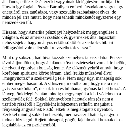
általános, erőfeszítését érzéki vágyainak kielégítésére fordítja. Dr.
Unwin így foglalja össze: Bármilyen emberi társadalom vagy nagy
energiáról tesz tanúságot, vagy szexuális szabadságot élvez, de
minden jel arra mutat, hogy nem tehetik mindkettőt egyszerre egy
nemzedéken túl.
Hiszem, hogy Amerika pénzügyi helyzetének meggyengülése a
világban, és az amerikai családok és gyermekek által tapasztalt
nehézségek a hagyományos erkölcsöktől és az erkölcs bibliai
felfogásától való eltérésünkre vezethetők vissza.”
Mint oly sokszor, had hivatkozzak személyes tapasztalatra. Persze
távol álljon tőlem, hogy általános következtetéseket vonjak le belőle,
de elvetni éppolyan butaság lenne. Az előzményekről annyit, hogy
korábban spiritiszta körbe jártam, ahol (reikis műszóval élve)
„megnyitottak” a szellemvilág felé. Nem nagy ügy, manapság sok
ember megél hasonlót. Azt hiszem, mondhatom, hogy mára már
„visszacsukódtam”, de sok ima és bűnbánat, gyónás kellett hozzá. A
lényeg: önkielégítés után mindig meggyengült a lelki védelmem a
szellemvilág felé. Sokkal könnyebben hatottak rám (és nem a
tisztább részéből!) Egyébként kifejezetten rafinált, magukat a
fényesség angyalának kiadó lelkek is meglátogattak ilyenkor.
Ezekkel mindig sokkal nehezebb, mert ravaszul hatnak, nagyon
tudnak hízelegni. Rejtett hiúságot, gőgöt, fájdalmakat hoznak elő –
legalábbis az én pszichémből.