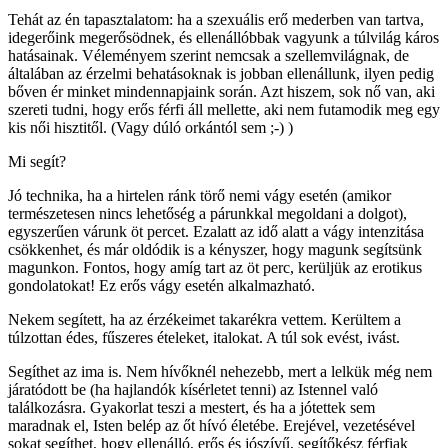
Tehát az én tapasztalatom: ha a szexuális erő mederben van tartva,
idegerőink megerősödnek, és ellenállóbbak vagyunk a túlvilág káros
hatásainak. Véleményem szerint nemcsak a szellemvilágnak, de
általában az érzelmi behatásoknak is jobban ellenállunk, ilyen pedig
bőven ér minket mindennapjaink során. Azt hiszem, sok nő van, aki
szereti tudni, hogy erős férfi áll mellette, aki nem futamodik meg egy
kis női hisztitől. (Vagy dúló orkántól sem ;-) )
Mi segít?
Jó technika, ha a hirtelen ránk törő nemi vágy esetén (amikor
természetesen nincs lehetőség a párunkkal megoldani a dolgot),
egyszerűen várunk öt percet. Ezalatt az idő alatt a vágy intenzitása
csökkenhet, és már oldódik is a kényszer, hogy magunk segítsünk
magunkon. Fontos, hogy amíg tart az öt perc, kerüljük az erotikus
gondolatokat! Ez erős vágy esetén alkalmazható.
Nekem segített, ha az érzékeimet takarékra vettem. Kerültem a
túlzottan édes, fűszeres ételeket, italokat. A túl sok evést, ivást.
Segíthet az ima is. Nem hívőknél nehezebb, mert a lelkük még nem
járatódott be (ha hajlandók kísérletet tenni) az Istennel való
találkozásra. Gyakorlat teszi a mestert, és ha a jótettek sem
maradnak el, Isten belép az őt hívó életébe. Erejével, vezetésével
sokat segíthet, hogy ellenálló, erős és jószívű, segítőkész férfiak