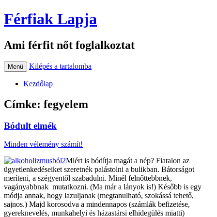
Férfiak Lapja
Ami férfit nőt foglalkoztat
Kilépés a tartalomba
Menü
Kezdőlap
Címke:
fegyelem
Bódult elmék
Minden vélemény számít!
Miért is bódítja magát a nép? Fiatalon az
ügyetlenkedéseiket szeretnék palástolni a bulikban. Bátorságot
meríteni, a szégyentől szabadulni. Minél felnőttebbnek,
vagányabbnak mutatkozni. (Ma már a lányok is!) Később is egy
módja annak, hogy lazuljanak (megtanulható, szokássá tehető,
sajnos.) Majd korosodva a mindennapos (számlák befizetése,
gyereknevelés, munkahelyi és házastársi elhidegülés miatti)