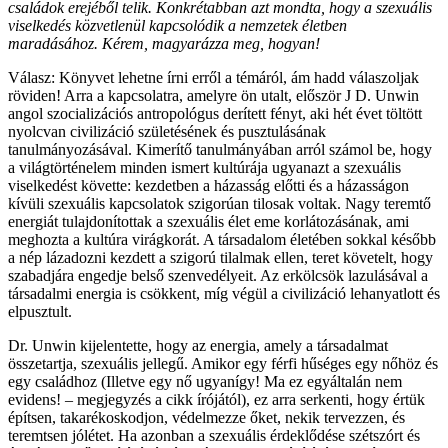
családok erejéből telik. Konkrétabban azt mondta, hogy a szexuális
viselkedés közvetlenül kapcsolódik a nemzetek életben
maradásához. Kérem, magyarázza meg, hogyan!
Válasz: Könyvet lehetne írni erről a témáról, ám hadd válaszoljak
röviden! Arra a kapcsolatra, amelyre ön utalt, először J D. Unwin
angol szocializációs antropológus derített fényt, aki hét évet töltött
nyolcvan civilizáció születésének és pusztulásának
tanulmányozásával. Kimerítő tanulmányában arról számol be, hogy
a világtörténelem minden ismert kultúrája ugyanazt a szexuális
viselkedést követte: kezdetben a házasság előtti és a házasságon
kívüli szexuális kapcsolatok szigorúan tilosak voltak. Nagy teremtő
energiát tulajdonítottak a szexuális élet eme korlátozásának, ami
meghozta a kultúra virágkorát. A társadalom életében sokkal később
a nép lázadozni kezdett a szigorú tilalmak ellen, teret követelt, hogy
szabadjára engedje belső szenvedélyeit. Az erkölcsök lazulásával a
társadalmi energia is csökkent, míg végül a civilizáció lehanyatlott és
elpusztult.
Dr. Unwin kijelentette, hogy az energia, amely a társadalmat
összetartja, szexuális jellegű. Amikor egy férfi hűséges egy nőhöz és
egy családhoz (Illetve egy nő ugyanígy! Ma ez egyáltalán nem
evidens! – megjegyzés a cikk írójától), ez arra serkenti, hogy értük
építsen, takarékoskodjon, védelmezze őket, nekik tervezzen, és
teremtsen jólétet. Ha azonban a szexuális érdeklődése szétszórt és