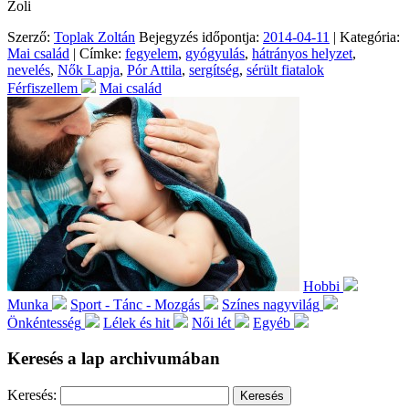
Zoli
Szerző:
Toplak Zoltán
Bejegyzés időpontja:
2014-04-11
| Kategória:
Mai család
| Címke:
fegyelem
,
gyógyulás
,
hátrányos helyzet
,
nevelés
,
Nők Lapja
,
Pór Attila
,
sergítség
,
sérült fiatalok
Férfiszellem
Mai család
Hobbi
Munka
Sport - Tánc - Mozgás
Színes nagyvilág
Önkéntesség
Lélek és hit
Női lét
Egyéb
Keresés a lap archivumában
Keresés: