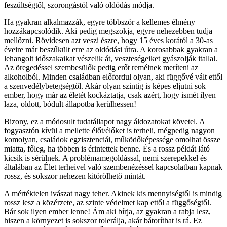
feszültségtől, szorongástól való oldódás módja.
Ha gyakran alkalmazzák, egyre többször a kellemes élmény
hozzákapcsolódik. Aki pedig megszokja, egyre nehezebben tudja
mellőzni. Rövidesen azt veszi észre, hogy 15 éves korától a 30-as
éveire már beszűkült erre az oldódási útra. A korosabbak gyakran a
lehangolt időszakaikat vészelik át, veszteségeiket gyászolják itallal.
Az öregedéssel szembesülők pedig erőt remélnek meríteni az
alkoholból. Minden családban előfordul olyan, aki függővé vált ettől
a szenvedélybetegségtől. Akár olyan szintig is képes eljutni sok
ember, hogy már az életét kockáztatja, csak azért, hogy ismét ilyen
laza, oldott, bódult állapotba kerülhessen!
Bizony, ez a módosult tudatállapot nagy áldozatokat követel. A
fogyasztón kívül a mellette élőt/élőket is terheli, mégpedig nagyon
komolyan, családok egzisztenciái, működőképessége omolhat össze
miatta, főleg, ha többen is érintettek benne. És a rossz példát látó
kicsik is sérülnek. A problémamegoldással, nemi szerepekkel és
általában az Élet terheivel való szembenézéssel kapcsolatban kapnak
rossz, és sokszor nehezen kitörölhető mintát.
A mértéktelen ivászat nagy teher. Akinek kis mennyiségtől is mindig
rossz lesz a közérzete, az szinte védelmet kap ettől a függőségtől.
Bár sok ilyen ember lenne! Ám aki bírja, az gyakran a rabja lesz,
hiszen a környezet is sokszor tolerálja, akár bátoríthat is rá. Ez