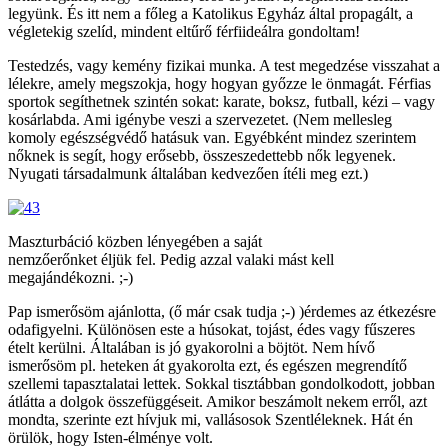
legyünk. És itt nem a főleg a Katolikus Egyház által propagált, a
végletekig szelíd, mindent eltűrő férfiideálra gondoltam!
Testedzés, vagy kemény fizikai munka. A test megedzése visszahat a
lélekre, amely megszokja, hogy hogyan győzze le önmagát. Férfias
sportok segíthetnek szintén sokat: karate, boksz, futball, kézi – vagy
kosárlabda. Ami igénybe veszi a szervezetet. (Nem mellesleg
komoly egészségvédő hatásuk van. Egyébként mindez szerintem
nőknek is segít, hogy erősebb, összeszedettebb nők legyenek.
Nyugati társadalmunk általában kedvezően ítéli meg ezt.)
Maszturbáció közben lényegében a saját
nemzőerőnket éljük fel. Pedig azzal valaki mást kell
megajándékozni. ;-)
Pap ismerősöm ajánlotta, (ő már csak tudja ;-) )érdemes az étkezésre
odafigyelni. Különösen este a húsokat, tojást, édes vagy fűszeres
ételt kerülni. Általában is jó gyakorolni a böjtöt. Nem hívő
ismerősöm pl. heteken át gyakorolta ezt, és egészen megrendítő
szellemi tapasztalatai lettek. Sokkal tisztábban gondolkodott, jobban
átlátta a dolgok összefüggéseit. Amikor beszámolt nekem erről, azt
mondta, szerinte ezt hívjuk mi, vallásosok Szentléleknek. Hát én
örülök, hogy Isten-élménye volt.