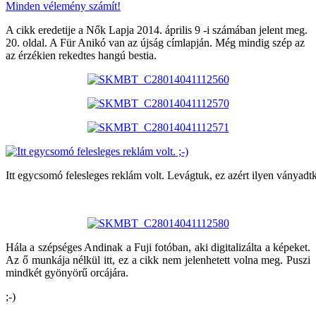
Minden vélemény számít!
A cikk eredetije a Nők Lapja 2014. április 9 -i számában jelent meg.
20. oldal. A Für Anikó van az újság címlapján. Még mindig szép az
az érzékien rekedtes hangú bestia.
Itt egycsomó felesleges reklám volt. Levágtuk, ez azért ilyen ványadtk
Hála a szépséges Andinak a Fuji fotóban, aki digitalizálta a képeket.
Az ő munkája nélkül itt, ez a cikk nem jelenhetett volna meg. Puszi
mindkét gyönyörű orcájára.
;-)