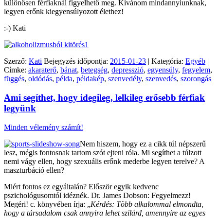
különösen férfiaknál figyelhető meg. Kívánom mindannyiunknak,
legyen erőnk kiegyensúlyozott élethez!
:-) Kati
Szerző:
Kati
Bejegyzés időpontja:
2015-01-23
| Kategória:
Egyéb
|
Címke:
akaraterő
,
bánat
,
betegség
,
depresszió
,
egyensúly
,
fegyelem
,
függés
,
oldódás
,
példa
,
példakép
,
szenvedély
,
szenvedés
,
szorongás
Ami segíthet, hogy idegileg, lelkileg erősebb férfiak
legyünk
Minden vélemény számít!
Nem hiszem, hogy ez a cikk túl népszerű
lesz, mégis fontosnak tartom szót ejteni róla. Mi segíthet a túlzott
nemi vágy ellen, hogy szexuális erőnk mederbe legyen terelve? A
maszturbáció ellen?
Miért fontos ez egyáltalán? Először egyik kedvenc
pszichológusomtól idéznék. Dr. James Dobson: Fegyelmezz!
Megéri! c. könyvében írja: „
Kérdés: Több alkalommal elmondta,
hogy a társadalom csak annyira lehet szilárd, amennyire az egyes