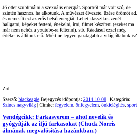
Jó ötlet szublimálni a szexuális energiát. Sportról már volt szó, de
szintén hasznos, ha alkotunk. A művészet élvezete, űzése örömöt ad,
és nemesíti ezt az erős belső energiát. Lehet klasszikus zenét
hallgatni, képeket festeni, énekelni, írni, filmet készíteni (ezeket ma
már nem nehéz a youtube-ra feltenni), stb. Ráadásul ezzel még
értéket is állítunk elő. Miért ne legyen gazdagabb a világ általunk is?
Zoli
Szerző:
blackeagle
Bejegyzés időpontja:
2014-10-08
| Kategória:
Színes nagyvilág
| Címke:
fegyelem
,
önfegyelem
,
önkielégítés
,
sport
Vendégcikk: Farkasverem – ahol nevelik és
gyógyítják az ifjú farkasokat (Chuck Norris
álmának megvalósítása hazánkban.)